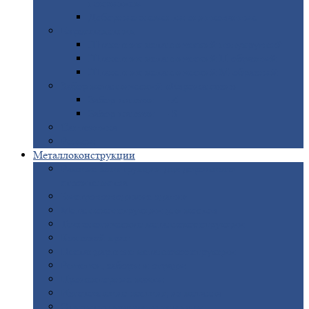
покрытием
Доборные
элементы оцинкованные
Евроштакетник
Штакетник
металлический полукруглый
Штакетник
металлический П-образный
Штакетник
металлический М-образный
Забор
металлический «Еврожалюзи»
Забор
жалюзи — Z
Забор
жалюзи — S
Сантехника
Рельсы
Металлоконструкции
Рамные
конструкции для дорожного
строительства
Быстровозводимые
здания
Металлоконструкции
для мостов
Технологические
металлоконструкции
Козловой
кран
Нестандартные
металлоконструкции
Решетки,
заборы и ограды
Прожекторные
мачты
Изготовление
лестниц из металла
Открытые
крановые эстакады