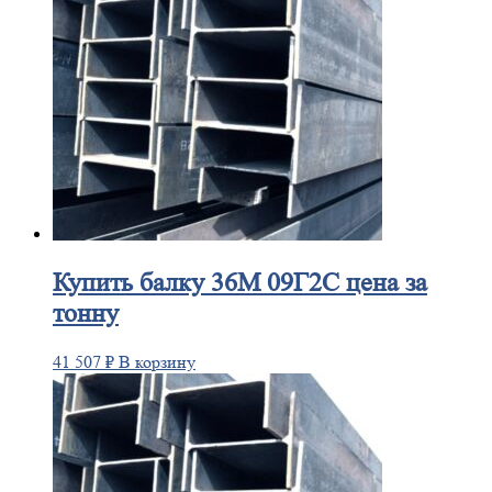
Купить
балку 36М 09Г2С цена за
тонну
41 507
₽
В корзину