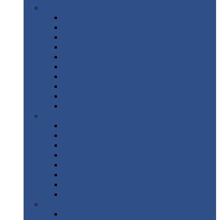
Цветной
металлопрокат
Алюминий
Бронза
Вольфрам
Латунь
Медь
Никель
Олово
Свинец
Титан
Цинк
Нержавеющий
металлопрокат
Лента
Проволока
Квадрат
Круг
нержавеющий
Лист/рулон
Труба
Шестигранник
Диски
ЖБИ
/ Железобетонные изделия
Бордюрный
камень