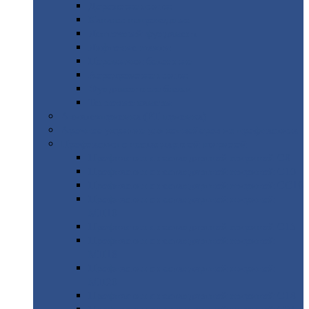
Дорожные
плиты
Каналы
непроходные
Ленточный
фундамент
Лифтовые
шахты
Перемычки
бетонные
Аэродромные
плиты
Фундаментные
блоки
Тепловые
камеры
Авиатехприемка
(РТ приемка)
Арочное
укрытие для конвейеров из профнастила
Профнастил
с нестандартной шириной
Профнастил
с нестандартной шириной С8
Профнастил
с нестандартной шириной С10
Профнастил
с нестандартной шириной СС10
Профнастил
с нестандартной шириной
МП10
Профнастил
с нестандартной шириной С15
Профнастил
с нестандартной шириной
МП18
Профнастил
с нестандартной шириной
МП20
Профнастил
с нестандартной шириной С18