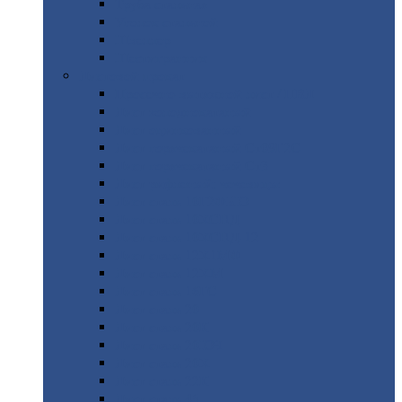
Труба
стальная
Уголок
стальной
Швеллер
Шестигранник
Листовой
прокат
Просечно-вытяжной
лист / ПВЛ
Лист
холоднокатаный
Лист
оцинкованный
Лист
горячекатаный Ст09Г2С
Лист
горячекатаный Ст3
Лист
рифленый: чечевицы
Лист
сталь 10Г2ФБЮ
Лист
сталь 10ХСНД
Лист
сталь 10ХСНД-12
Лист
сталь 12Х1МФ
Лист
сталь 12ХМ
Лист
сталь 16ГС
Лист
сталь 20
Лист
сталь 20К
Лист
сталь 20ЮЧ
Лист
сталь 20Х
Лист
сталь 22К
Лист
сталь 45