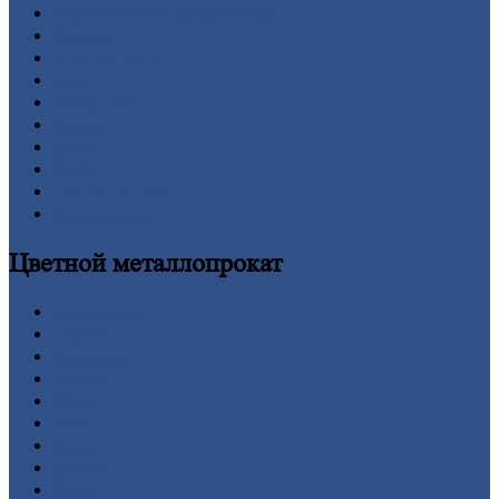
Двутавровая
балка (двутавр)
Квадрат
Круг
стальной
Лист
Проволока
Рельсы
Сетка
Труба
Шестигранник
Калькулятор
Цветной
металлопрокат
Алюминий
Бронза
Вольфрам
Латунь
Медь
Никель
Олово
Свинец
Титан