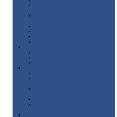
Профнастил
с нестандартной шириной С21
Профнастил
с нестандартной шириной
МП35
Профнастил
с нестандартной шириной
НС35
Профнастил
с нестандартной шириной С44
Профнастил
с нестандартной шириной Н60
Профнастил
с нестандартной шириной Н75
Профнастил
с нестандартной шириной Н114
Профнастил
Профнастил
для крыши
Профнастил
окрашенный
Профнастил
оцинкованный
Сэндвич-панели
Нестандартные
сэндвич панели
С
минераловатным утеплителем (
кровельные )
С
утеплителем из пенополистерола (
кровельные )
С
минераловатным утеплителем ( стеновые )
С
утеплителем из пенополистерола (
стеновые )
Металлочерепица