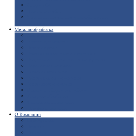
Опоры
ЛЭП
Дымовые
трубы
Закладные
детали для железобетонных
конструкций
Металлообработка
Анодировка
Горячее
цинкование
Лазерная
резка
Правка
плоского металлопроката
Продольно-поперечная
резка рулонов
Порошковая
покраска
Размотка
арматуры
Рубка
металла гильотиной
Резка
газом и плазмой
Сварочно-сборочные
работы
Токарная
обработка
Фрезерование
металла
Шлифовка
металла
О
Компании
Сертификаты
Новости
Вакансии