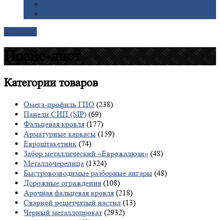
Галерея
Доставка
Контакты
Прайс-лист
Категории
товаров
Омега-профиль ГПО
(238)
Панели СИП (SIP)
(69)
Фальцевая кровля
(177)
Арматурные каркасы
(159)
Евроштакетник
(74)
Забор металлический «Еврожалюзи»
(48)
Металлочерепица
(1324)
Быстровозводимые разборные ангары
(48)
Дорожные ограждения
(108)
Арочная фальцевая кровля
(218)
Сварной решетчатый настил
(13)
Черный металлопрокат
(2932)