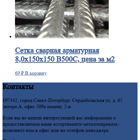
Сетка
сварная арматурная
8,0х150х150 В500С, цена за м2
69
₽
В корзину
Контакты
197342, город Санкт-Петербург, Сердобольская ул, д. 65
литера А, офис 509а помещ. 2-н
Если вы не нашли интересующей вас информации о
предоставляемом нами ассортименте металлопроката -
позвоните нам в офис или на телефон менеджера.