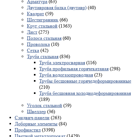
Арматура
(63)
Двутавровая балка (двутавр)
(40)
Квадрат
(59)
Шестигранник
(66)
Круг стальной
(1363)
Лист
(275)
Полоса стальная
(60)
Проволока
(10)
Сетка
(42)
Труба стальная
(836)
Труба электросварная
(116)
Труба профильная горячекатаная
(298)
Труба водогазопроводная
(23)
Трубы бесшовные горячедеформированные
(210)
Труба бесшовная холоднодеформированная
(189)
Уголок стальной
(59)
Швеллер
(36)
Сэндвич-панели
(263)
Доборные элементы
(84)
Профнастил
(3398)
Цветной металлопрокат
(1429)