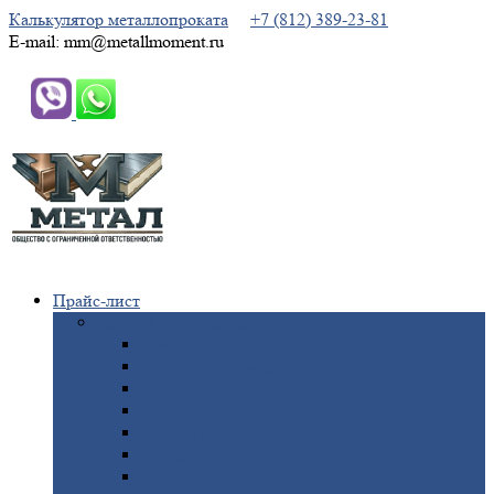
Калькулятор металлопроката
+7 (812) 389-23-81
E-mail: mm@metallmoment.ru
Прайс-лист
Черный
металлопрокат
Арматура
Двутавровая
балка (двутавр)
Квадрат
Круг
стальной
Полоса
стальная
Проволока
Сетка