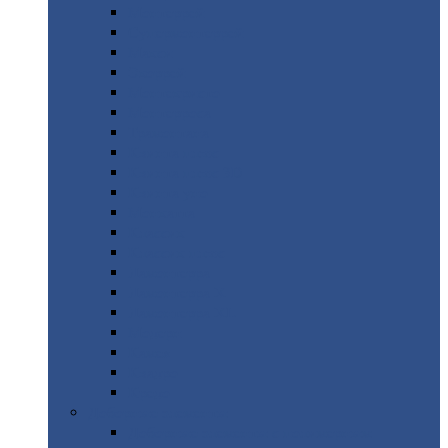
Монтеррей
Супермонтеррей
Макси
Экоррей
Монтекристо
Монтерроса
Трамонтана
Квинта
плюс
Квинта
плюс 3D
Квинта
уно
Монкатта
Классик
Классик
плюс
Ламонтерра
Ламонтерра
X
Ламонтерра
XL
Модерн
Камея
Квадро
Кредо
Доборные
элементы
Доборные
элементы с полимерным