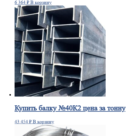
6 364
₽
В корзину
Купить
балку №40К2 цена за тонну
43 454
₽
В корзину