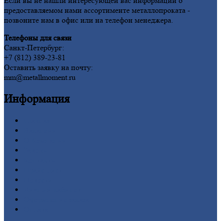
Если вы не нашли интересующей вас информации о
предоставляемом нами ассортименте металлопроката -
позвоните нам в офис или на телефон менеджера.
Телефоны для связи
Санкт-Петербург:
+7 (812) 389-23-81
Оставить заявку на почту:
mm@metallmoment.ru
Информация
Главная
Вакансии
О
Компании
Заводы
Контакты
Прайс-лист
Новости
Личный
кабинет
Оформление
заказа
Оплата