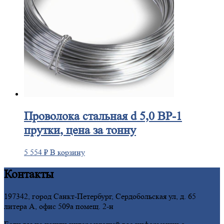
Проволока
стальная d 5,0 ВР-1
прутки, цена за тонну
5 554
₽
В корзину
Контакты
197342, город Санкт-Петербург, Сердобольская ул, д. 65
литера А, офис 509а помещ. 2-н