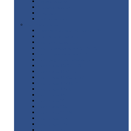
Труба
стальная
Уголок
стальной
Швеллер
Шестигранник
Листовой
прокат
Просечно-вытяжной
лист / ПВЛ
Лист
холоднокатаный
Лист
оцинкованный
Лист
горячекатаный Ст09Г2С
Лист
горячекатаный Ст3
Лист
рифленый: чечевицы
Лист
сталь 10Г2ФБЮ
Лист
сталь 10ХСНД
Лист
сталь 10ХСНД-12
Лист
сталь 12Х1МФ
Лист
сталь 12ХМ
Лист
сталь 16ГС
Лист
сталь 20
Лист
сталь 20К
Лист
сталь 20ЮЧ
Лист
сталь 20Х
Лист
сталь 22К
Лист
сталь 45