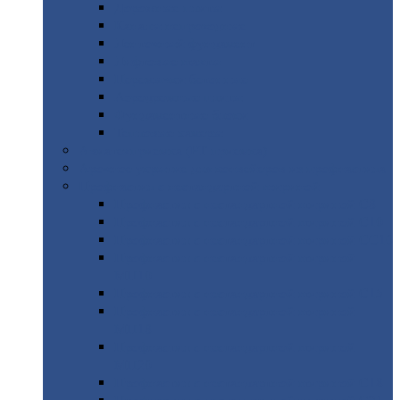
Дорожные
плиты
Каналы
непроходные
Ленточный
фундамент
Лифтовые
шахты
Перемычки
бетонные
Аэродромные
плиты
Фундаментные
блоки
Тепловые
камеры
Авиатехприемка
(РТ приемка)
Арочное
укрытие для конвейеров из профнастила
Профнастил
с нестандартной шириной
Профнастил
с нестандартной шириной С8
Профнастил
с нестандартной шириной С10
Профнастил
с нестандартной шириной СС10
Профнастил
с нестандартной шириной
МП10
Профнастил
с нестандартной шириной С15
Профнастил
с нестандартной шириной
МП18
Профнастил
с нестандартной шириной
МП20
Профнастил
с нестандартной шириной С18