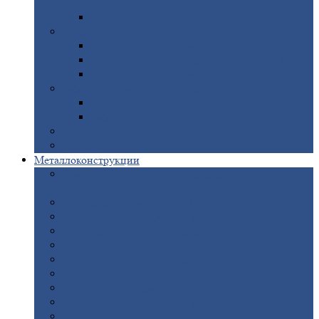
покрытием
Доборные
элементы оцинкованные
Евроштакетник
Штакетник
металлический полукруглый
Штакетник
металлический П-образный
Штакетник
металлический М-образный
Забор
металлический «Еврожалюзи»
Забор
жалюзи — Z
Забор
жалюзи — S
Сантехника
Рельсы
Металлоконструкции
Рамные
конструкции для дорожного
строительства
Быстровозводимые
здания
Металлоконструкции
для мостов
Технологические
металлоконструкции
Козловой
кран
Нестандартные
металлоконструкции
Решетки,
заборы и ограды
Прожекторные
мачты
Изготовление
лестниц из металла
Открытые
крановые эстакады