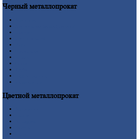
Черный
металлопрокат
Арматура
Двутавровая
балка (двутавр)
Квадрат
Круг
стальной
Лист
Проволока
Рельсы
Сетка
Труба
Шестигранник
Калькулятор
Цветной
металлопрокат
Алюминий
Бронза
Вольфрам
Латунь
Медь