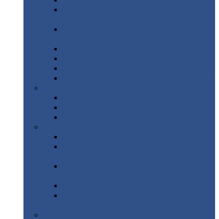
Профнастил
с нестандартной шириной С21
Профнастил
с нестандартной шириной
МП35
Профнастил
с нестандартной шириной
НС35
Профнастил
с нестандартной шириной С44
Профнастил
с нестандартной шириной Н60
Профнастил
с нестандартной шириной Н75
Профнастил
с нестандартной шириной Н114
Профнастил
Профнастил
для крыши
Профнастил
окрашенный
Профнастил
оцинкованный
Сэндвич-панели
Нестандартные
сэндвич панели
С
минераловатным утеплителем (
кровельные )
С
утеплителем из пенополистерола (
кровельные )
С
минераловатным утеплителем ( стеновые )
С
утеплителем из пенополистерола (
стеновые )
Металлочерепица