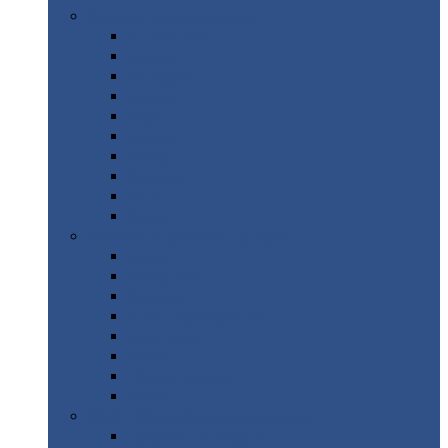
Цветной
металлопрокат
Алюминий
Бронза
Вольфрам
Латунь
Медь
Никель
Олово
Свинец
Титан
Цинк
Нержавеющий
металлопрокат
Лента
Проволока
Квадрат
Круг
нержавеющий
Лист/рулон
Труба
Шестигранник
Диски
ЖБИ
/ Железобетонные изделия
Бордюрный
камень