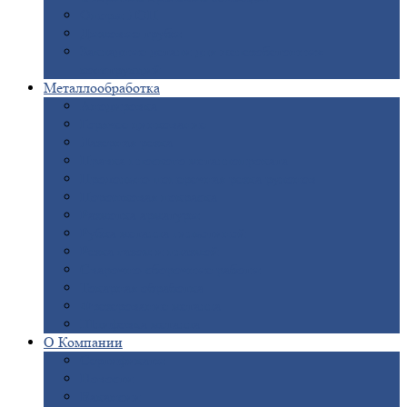
Опоры
ЛЭП
Дымовые
трубы
Закладные
детали для железобетонных
конструкций
Металлообработка
Анодировка
Горячее
цинкование
Лазерная
резка
Правка
плоского металлопроката
Продольно-поперечная
резка рулонов
Порошковая
покраска
Размотка
арматуры
Рубка
металла гильотиной
Резка
газом и плазмой
Сварочно-сборочные
работы
Токарная
обработка
Фрезерование
металла
Шлифовка
металла
О
Компании
Сертификаты
Новости
Вакансии