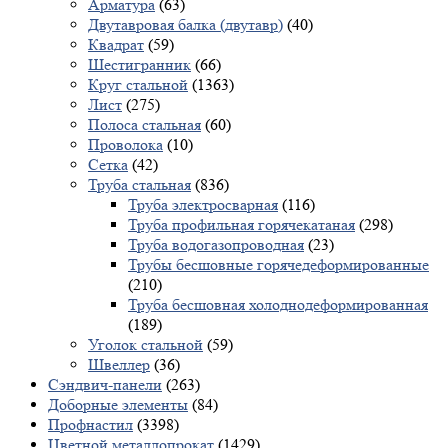
Арматура
(63)
Двутавровая балка (двутавр)
(40)
Квадрат
(59)
Шестигранник
(66)
Круг стальной
(1363)
Лист
(275)
Полоса стальная
(60)
Проволока
(10)
Сетка
(42)
Труба стальная
(836)
Труба электросварная
(116)
Труба профильная горячекатаная
(298)
Труба водогазопроводная
(23)
Трубы бесшовные горячедеформированные
(210)
Труба бесшовная холоднодеформированная
(189)
Уголок стальной
(59)
Швеллер
(36)
Сэндвич-панели
(263)
Доборные элементы
(84)
Профнастил
(3398)
Цветной металлопрокат
(1429)