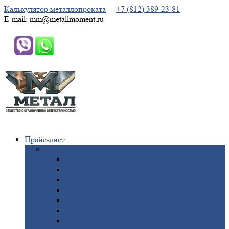
Калькулятор металлопроката
+7 (812) 389-23-81
E-mail: mm@metallmoment.ru
Прайс-лист
Черный
металлопрокат
Арматура
Двутавровая
балка (двутавр)
Квадрат
Круг
стальной
Полоса
стальная
Проволока
Сетка