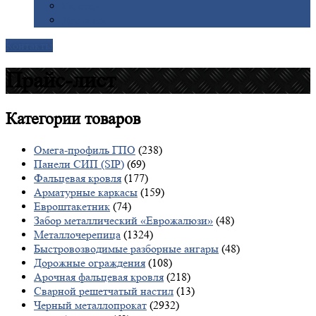
Галерея
Доставка
Контакты
Прайс-лист
Категории
товаров
Омега-профиль ГПО
(238)
Панели СИП (SIP)
(69)
Фальцевая кровля
(177)
Арматурные каркасы
(159)
Евроштакетник
(74)
Забор металлический «Еврожалюзи»
(48)
Металлочерепица
(1324)
Быстровозводимые разборные ангары
(48)
Дорожные ограждения
(108)
Арочная фальцевая кровля
(218)
Сварной решетчатый настил
(13)
Черный металлопрокат
(2932)