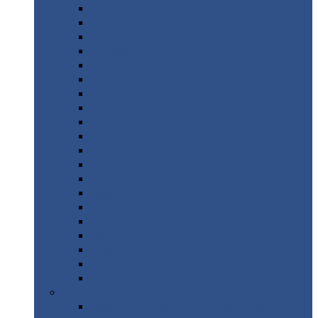
Монтеррей
Супермонтеррей
Макси
Экоррей
Монтекристо
Монтерроса
Трамонтана
Квинта
плюс
Квинта
плюс 3D
Квинта
уно
Монкатта
Классик
Классик
плюс
Ламонтерра
Ламонтерра
X
Ламонтерра
XL
Модерн
Камея
Квадро
Кредо
Доборные
элементы
Доборные
элементы с полимерным