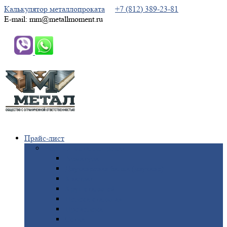
Калькулятор металлопроката
+7 (812) 389-23-81
E-mail: mm@metallmoment.ru
Прайс-лист
Черный
металлопрокат
Арматура
Двутавровая
балка (двутавр)
Квадрат
Круг
стальной
Полоса
стальная
Проволока
Сетка