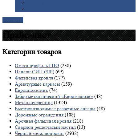
Галерея
Доставка
Контакты
Прайс-лист
Категории
товаров
Омега-профиль ГПО
(238)
Панели СИП (SIP)
(69)
Фальцевая кровля
(177)
Арматурные каркасы
(159)
Евроштакетник
(74)
Забор металлический «Еврожалюзи»
(48)
Металлочерепица
(1324)
Быстровозводимые разборные ангары
(48)
Дорожные ограждения
(108)
Арочная фальцевая кровля
(218)
Сварной решетчатый настил
(13)
Черный металлопрокат
(2932)