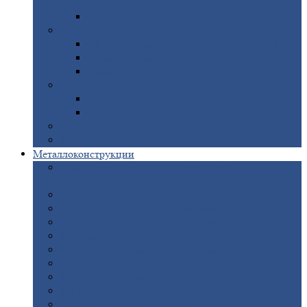
покрытием
Доборные
элементы оцинкованные
Евроштакетник
Штакетник
металлический полукруглый
Штакетник
металлический П-образный
Штакетник
металлический М-образный
Забор
металлический «Еврожалюзи»
Забор
жалюзи — Z
Забор
жалюзи — S
Сантехника
Рельсы
Металлоконструкции
Рамные
конструкции для дорожного
строительства
Быстровозводимые
здания
Металлоконструкции
для мостов
Технологические
металлоконструкции
Козловой
кран
Нестандартные
металлоконструкции
Решетки,
заборы и ограды
Прожекторные
мачты
Изготовление
лестниц из металла
Открытые
крановые эстакады