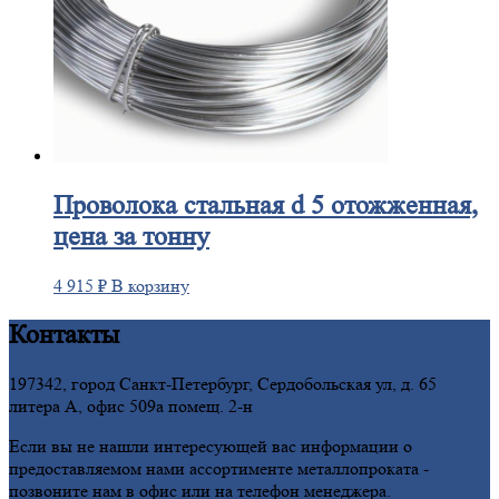
Проволока
стальная d 5 отожженная,
цена за тонну
4 915
₽
В корзину
Контакты
197342, город Санкт-Петербург, Сердобольская ул, д. 65
литера А, офис 509а помещ. 2-н
Если вы не нашли интересующей вас информации о
предоставляемом нами ассортименте металлопроката -
позвоните нам в офис или на телефон менеджера.