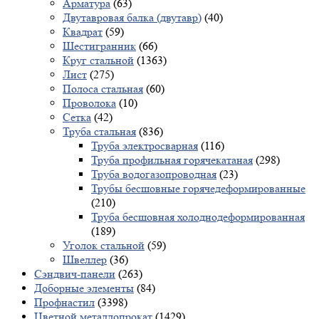
Арматура
(63)
Двутавровая балка (двутавр)
(40)
Квадрат
(59)
Шестигранник
(66)
Круг стальной
(1363)
Лист
(275)
Полоса стальная
(60)
Проволока
(10)
Сетка
(42)
Труба стальная
(836)
Труба электросварная
(116)
Труба профильная горячекатаная
(298)
Труба водогазопроводная
(23)
Трубы бесшовные горячедеформированные
(210)
Труба бесшовная холоднодеформированная
(189)
Уголок стальной
(59)
Швеллер
(36)
Сэндвич-панели
(263)
Доборные элементы
(84)
Профнастил
(3398)
Цветной металлопрокат
(1429)