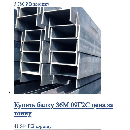
5 780
₽
В корзину
Купить
балку 36М 09Г2С цена за
тонну
41 544
₽
В корзину