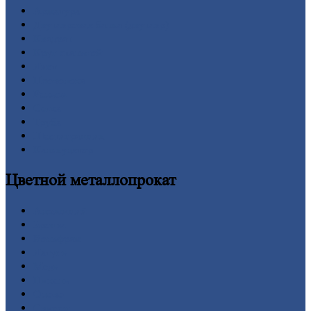
Арматура
Двутавровая
балка (двутавр)
Квадрат
Круг
стальной
Лист
Проволока
Рельсы
Сетка
Труба
Шестигранник
Калькулятор
Цветной
металлопрокат
Алюминий
Бронза
Вольфрам
Латунь
Медь
Никель
Олово
Свинец