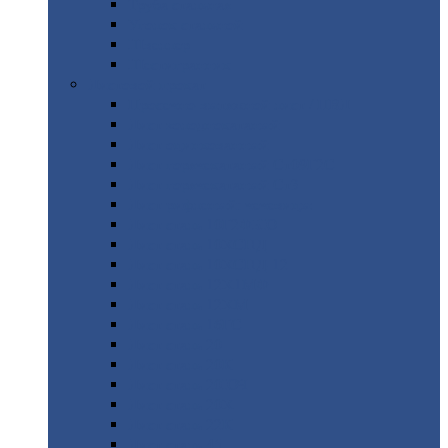
Труба
стальная
Уголок
стальной
Швеллер
Шестигранник
Листовой
прокат
Просечно-вытяжной
лист / ПВЛ
Лист
холоднокатаный
Лист
оцинкованный
Лист
горячекатаный Ст09Г2С
Лист
горячекатаный Ст3
Лист
рифленый: чечевицы
Лист
сталь 10Г2ФБЮ
Лист
сталь 10ХСНД
Лист
сталь 10ХСНД-12
Лист
сталь 12Х1МФ
Лист
сталь 12ХМ
Лист
сталь 16ГС
Лист
сталь 20
Лист
сталь 20К
Лист
сталь 20ЮЧ
Лист
сталь 20Х
Лист
сталь 22К
Лист
сталь 45