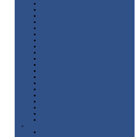
Монтеррей
Супермонтеррей
Макси
Экоррей
Монтекристо
Монтерроса
Трамонтана
Квинта
плюс
Квинта
плюс 3D
Квинта
уно
Монкатта
Классик
Классик
плюс
Ламонтерра
Ламонтерра
X
Ламонтерра
XL
Модерн
Камея
Квадро
Кредо
Доборные
элементы
Доборные
элементы с полимерным