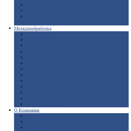
Опоры
ЛЭП
Дымовые
трубы
Закладные
детали для железобетонных
конструкций
Металлообработка
Анодировка
Горячее
цинкование
Лазерная
резка
Правка
плоского металлопроката
Продольно-поперечная
резка рулонов
Порошковая
покраска
Размотка
арматуры
Рубка
металла гильотиной
Резка
газом и плазмой
Сварочно-сборочные
работы
Токарная
обработка
Фрезерование
металла
Шлифовка
металла
О
Компании
Сертификаты
Новости
Вакансии