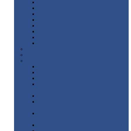
Дорожные
плиты
Каналы
непроходные
Ленточный
фундамент
Лифтовые
шахты
Перемычки
бетонные
Аэродромные
плиты
Фундаментные
блоки
Тепловые
камеры
Авиатехприемка
(РТ приемка)
Арочное
укрытие для конвейеров из профнастила
Профнастил
с нестандартной шириной
Профнастил
с нестандартной шириной С8
Профнастил
с нестандартной шириной С10
Профнастил
с нестандартной шириной СС10
Профнастил
с нестандартной шириной
МП10
Профнастил
с нестандартной шириной С15
Профнастил
с нестандартной шириной
МП18
Профнастил
с нестандартной шириной
МП20
Профнастил
с нестандартной шириной С18