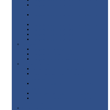
Профнастил
с нестандартной шириной С21
Профнастил
с нестандартной шириной
МП35
Профнастил
с нестандартной шириной
НС35
Профнастил
с нестандартной шириной С44
Профнастил
с нестандартной шириной Н60
Профнастил
с нестандартной шириной Н75
Профнастил
с нестандартной шириной Н114
Профнастил
Профнастил
для крыши
Профнастил
окрашенный
Профнастил
оцинкованный
Сэндвич-панели
Нестандартные
сэндвич панели
С
минераловатным утеплителем (
кровельные )
С
утеплителем из пенополистерола (
кровельные )
С
минераловатным утеплителем ( стеновые )
С
утеплителем из пенополистерола (
стеновые )
Металлочерепица