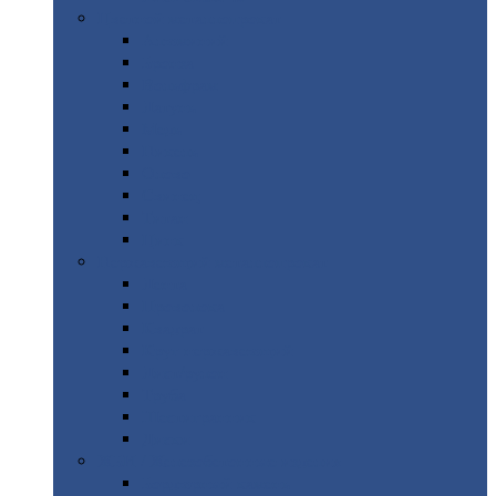
Цветной
металлопрокат
Алюминий
Бронза
Вольфрам
Латунь
Медь
Никель
Олово
Свинец
Титан
Цинк
Нержавеющий
металлопрокат
Лента
Проволока
Квадрат
Круг
нержавеющий
Лист/рулон
Труба
Шестигранник
Диски
ЖБИ
/ Железобетонные изделия
Бордюрный
камень