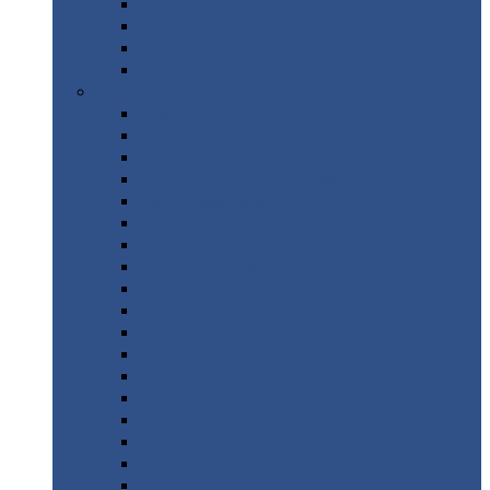
Труба
стальная
Уголок
стальной
Швеллер
Шестигранник
Листовой
прокат
Просечно-вытяжной
лист / ПВЛ
Лист
холоднокатаный
Лист
оцинкованный
Лист
горячекатаный Ст09Г2С
Лист
горячекатаный Ст3
Лист
рифленый: чечевицы
Лист
сталь 10Г2ФБЮ
Лист
сталь 10ХСНД
Лист
сталь 10ХСНД-12
Лист
сталь 12Х1МФ
Лист
сталь 12ХМ
Лист
сталь 16ГС
Лист
сталь 20
Лист
сталь 20К
Лист
сталь 20ЮЧ
Лист
сталь 20Х
Лист
сталь 22К
Лист
сталь 45