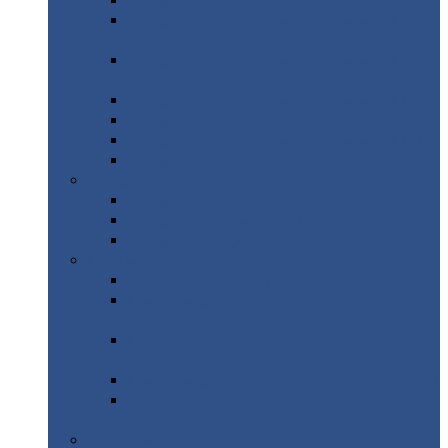
Профнастил
с нестандартной шириной С21
Профнастил
с нестандартной шириной
МП35
Профнастил
с нестандартной шириной
НС35
Профнастил
с нестандартной шириной С44
Профнастил
с нестандартной шириной Н60
Профнастил
с нестандартной шириной Н75
Профнастил
с нестандартной шириной Н114
Профнастил
Профнастил
для крыши
Профнастил
окрашенный
Профнастил
оцинкованный
Сэндвич-панели
Нестандартные
сэндвич панели
С
минераловатным утеплителем (
кровельные )
С
утеплителем из пенополистерола (
кровельные )
С
минераловатным утеплителем ( стеновые )
С
утеплителем из пенополистерола (
стеновые )
Металлочерепица