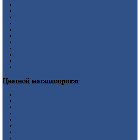
Арматура
Двутавровая
балка (двутавр)
Квадрат
Круг
стальной
Лист
Проволока
Рельсы
Сетка
Труба
Шестигранник
Калькулятор
Цветной
металлопрокат
Алюминий
Бронза
Вольфрам
Латунь
Медь
Никель
Олово
Свинец