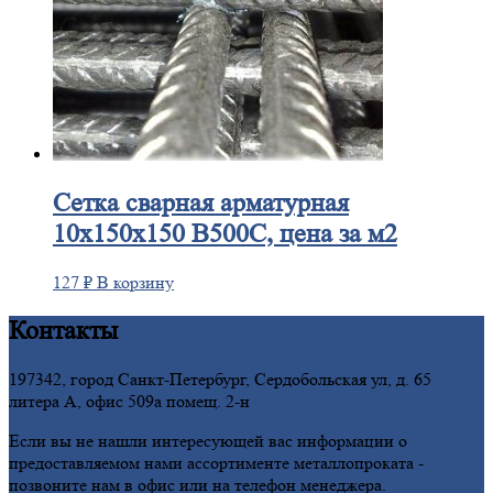
Сетка
сварная арматурная
10х150х150 В500С, цена за м2
127
₽
В корзину
Контакты
197342, город Санкт-Петербург, Сердобольская ул, д. 65
литера А, офис 509а помещ. 2-н
Если вы не нашли интересующей вас информации о
предоставляемом нами ассортименте металлопроката -
позвоните нам в офис или на телефон менеджера.