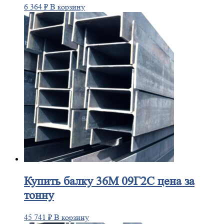
6 364
₽
В корзину
Купить
балку 36М 09Г2С цена за
тонну
45 741
₽
В корзину