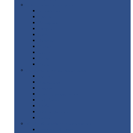
Цветной
металлопрокат
Алюминий
Бронза
Вольфрам
Латунь
Медь
Никель
Олово
Свинец
Титан
Цинк
Нержавеющий
металлопрокат
Лента
Проволока
Квадрат
Круг
нержавеющий
Лист/рулон
Труба
Шестигранник
Диски
ЖБИ
/ Железобетонные изделия
Бордюрный
камень