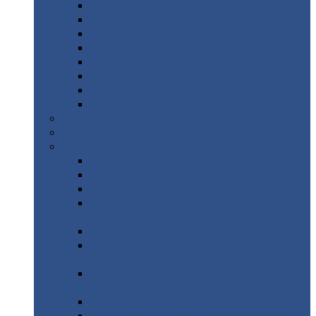
Дорожные
плиты
Каналы
непроходные
Ленточный
фундамент
Лифтовые
шахты
Перемычки
бетонные
Аэродромные
плиты
Фундаментные
блоки
Тепловые
камеры
Авиатехприемка
(РТ приемка)
Арочное
укрытие для конвейеров из профнастила
Профнастил
с нестандартной шириной
Профнастил
с нестандартной шириной С8
Профнастил
с нестандартной шириной С10
Профнастил
с нестандартной шириной СС10
Профнастил
с нестандартной шириной
МП10
Профнастил
с нестандартной шириной С15
Профнастил
с нестандартной шириной
МП18
Профнастил
с нестандартной шириной
МП20
Профнастил
с нестандартной шириной С18