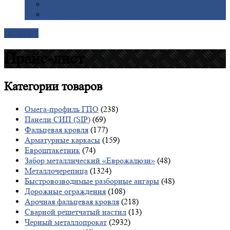
Галерея
Доставка
Контакты
Прайс-лист
Категории
товаров
Омега-профиль ГПО
(238)
Панели СИП (SIP)
(69)
Фальцевая кровля
(177)
Арматурные каркасы
(159)
Евроштакетник
(74)
Забор металлический «Еврожалюзи»
(48)
Металлочерепица
(1324)
Быстровозводимые разборные ангары
(48)
Дорожные ограждения
(108)
Арочная фальцевая кровля
(218)
Сварной решетчатый настил
(13)
Черный металлопрокат
(2932)