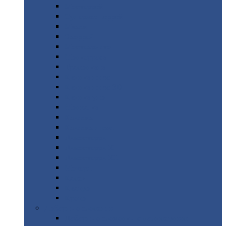
Монтеррей
Супермонтеррей
Макси
Экоррей
Монтекристо
Монтерроса
Трамонтана
Квинта
плюс
Квинта
плюс 3D
Квинта
уно
Монкатта
Классик
Классик
плюс
Ламонтерра
Ламонтерра
X
Ламонтерра
XL
Модерн
Камея
Квадро
Кредо
Доборные
элементы
Доборные
элементы с полимерным