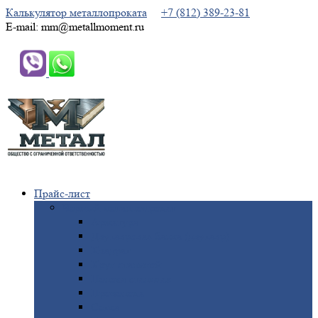
Калькулятор металлопроката
+7 (812) 389-23-81
E-mail: mm@metallmoment.ru
Прайс-лист
Черный
металлопрокат
Арматура
Двутавровая
балка (двутавр)
Квадрат
Круг
стальной
Полоса
стальная
Проволока
Сетка