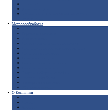
Опоры
ЛЭП
Дымовые
трубы
Закладные
детали для железобетонных
конструкций
Металлообработка
Анодировка
Горячее
цинкование
Лазерная
резка
Правка
плоского металлопроката
Продольно-поперечная
резка рулонов
Порошковая
покраска
Размотка
арматуры
Рубка
металла гильотиной
Резка
газом и плазмой
Сварочно-сборочные
работы
Токарная
обработка
Фрезерование
металла
Шлифовка
металла
О
Компании
Сертификаты
Новости
Вакансии