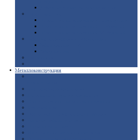
покрытием
Доборные
элементы оцинкованные
Евроштакетник
Штакетник
металлический полукруглый
Штакетник
металлический П-образный
Штакетник
металлический М-образный
Забор
металлический «Еврожалюзи»
Забор
жалюзи — Z
Забор
жалюзи — S
Сантехника
Рельсы
Металлоконструкции
Рамные
конструкции для дорожного
строительства
Быстровозводимые
здания
Металлоконструкции
для мостов
Технологические
металлоконструкции
Козловой
кран
Нестандартные
металлоконструкции
Решетки,
заборы и ограды
Прожекторные
мачты
Изготовление
лестниц из металла
Открытые
крановые эстакады