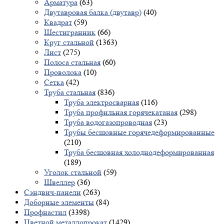
Арматура
(63)
Двутавровая балка (двутавр)
(40)
Квадрат
(59)
Шестигранник
(66)
Круг стальной
(1363)
Лист
(275)
Полоса стальная
(60)
Проволока
(10)
Сетка
(42)
Труба стальная
(836)
Труба электросварная
(116)
Труба профильная горячекатаная
(298)
Труба водогазопроводная
(23)
Трубы бесшовные горячедеформированные
(210)
Труба бесшовная холоднодеформированная
(189)
Уголок стальной
(59)
Швеллер
(36)
Сэндвич-панели
(263)
Доборные элементы
(84)
Профнастил
(3398)
Цветной металлопрокат
(1429)