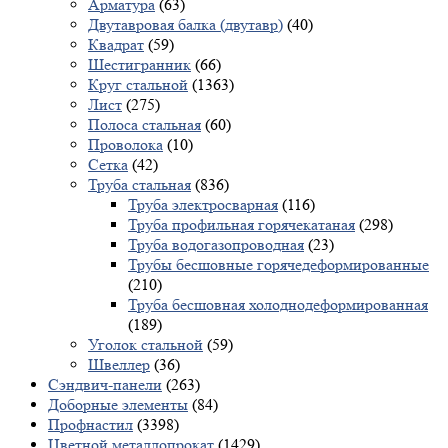
Арматура
(63)
Двутавровая балка (двутавр)
(40)
Квадрат
(59)
Шестигранник
(66)
Круг стальной
(1363)
Лист
(275)
Полоса стальная
(60)
Проволока
(10)
Сетка
(42)
Труба стальная
(836)
Труба электросварная
(116)
Труба профильная горячекатаная
(298)
Труба водогазопроводная
(23)
Трубы бесшовные горячедеформированные
(210)
Труба бесшовная холоднодеформированная
(189)
Уголок стальной
(59)
Швеллер
(36)
Сэндвич-панели
(263)
Доборные элементы
(84)
Профнастил
(3398)
Цветной металлопрокат
(1429)