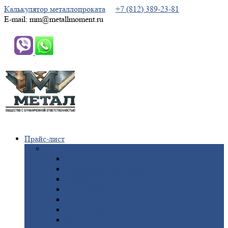
Калькулятор металлопроката
+7 (812) 389-23-81
E-mail: mm@metallmoment.ru
Прайс-лист
Черный
металлопрокат
Арматура
Двутавровая
балка (двутавр)
Квадрат
Круг
стальной
Полоса
стальная
Проволока
Сетка