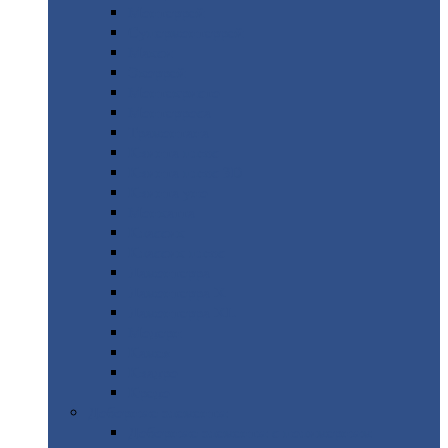
Монтеррей
Супермонтеррей
Макси
Экоррей
Монтекристо
Монтерроса
Трамонтана
Квинта
плюс
Квинта
плюс 3D
Квинта
уно
Монкатта
Классик
Классик
плюс
Ламонтерра
Ламонтерра
X
Ламонтерра
XL
Модерн
Камея
Квадро
Кредо
Доборные
элементы
Доборные
элементы с полимерным