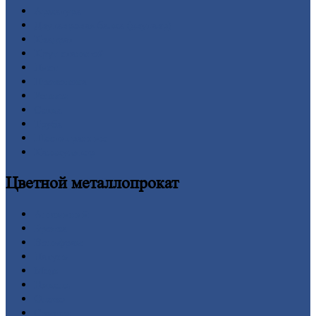
Арматура
Двутавровая
балка (двутавр)
Квадрат
Круг
стальной
Лист
Проволока
Рельсы
Сетка
Труба
Шестигранник
Калькулятор
Цветной
металлопрокат
Алюминий
Бронза
Вольфрам
Латунь
Медь
Никель
Олово
Свинец