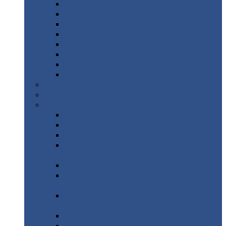
Дорожные
плиты
Каналы
непроходные
Ленточный
фундамент
Лифтовые
шахты
Перемычки
бетонные
Аэродромные
плиты
Фундаментные
блоки
Тепловые
камеры
Авиатехприемка
(РТ приемка)
Арочное
укрытие для конвейеров из профнастила
Профнастил
с нестандартной шириной
Профнастил
с нестандартной шириной С8
Профнастил
с нестандартной шириной С10
Профнастил
с нестандартной шириной СС10
Профнастил
с нестандартной шириной
МП10
Профнастил
с нестандартной шириной С15
Профнастил
с нестандартной шириной
МП18
Профнастил
с нестандартной шириной
МП20
Профнастил
с нестандартной шириной С18