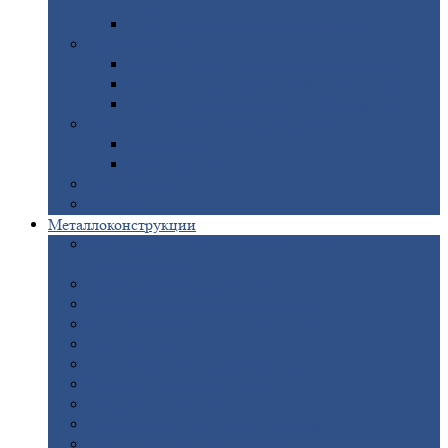
покрытием
Доборные
элементы оцинкованные
Евроштакетник
Штакетник
металлический полукруглый
Штакетник
металлический П-образный
Штакетник
металлический М-образный
Забор
металлический «Еврожалюзи»
Забор
жалюзи — Z
Забор
жалюзи — S
Сантехника
Рельсы
Металлоконструкции
Рамные
конструкции для дорожного
строительства
Быстровозводимые
здания
Металлоконструкции
для мостов
Технологические
металлоконструкции
Козловой
кран
Нестандартные
металлоконструкции
Решетки,
заборы и ограды
Прожекторные
мачты
Изготовление
лестниц из металла
Открытые
крановые эстакады