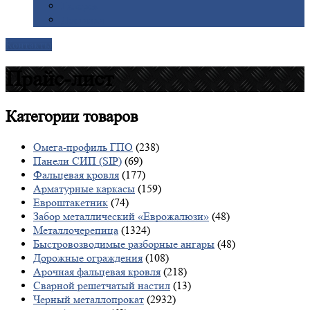
Галерея
Доставка
Контакты
Прайс-лист
Категории
товаров
Омега-профиль ГПО
(238)
Панели СИП (SIP)
(69)
Фальцевая кровля
(177)
Арматурные каркасы
(159)
Евроштакетник
(74)
Забор металлический «Еврожалюзи»
(48)
Металлочерепица
(1324)
Быстровозводимые разборные ангары
(48)
Дорожные ограждения
(108)
Арочная фальцевая кровля
(218)
Сварной решетчатый настил
(13)
Черный металлопрокат
(2932)