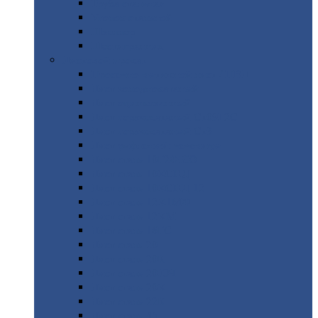
Труба
стальная
Уголок
стальной
Швеллер
Шестигранник
Листовой
прокат
Просечно-вытяжной
лист / ПВЛ
Лист
холоднокатаный
Лист
оцинкованный
Лист
горячекатаный Ст09Г2С
Лист
горячекатаный Ст3
Лист
рифленый: чечевицы
Лист
сталь 10Г2ФБЮ
Лист
сталь 10ХСНД
Лист
сталь 10ХСНД-12
Лист
сталь 12Х1МФ
Лист
сталь 12ХМ
Лист
сталь 16ГС
Лист
сталь 20
Лист
сталь 20К
Лист
сталь 20ЮЧ
Лист
сталь 20Х
Лист
сталь 22К
Лист
сталь 45