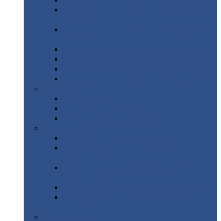
Профнастил
с нестандартной шириной С21
Профнастил
с нестандартной шириной
МП35
Профнастил
с нестандартной шириной
НС35
Профнастил
с нестандартной шириной С44
Профнастил
с нестандартной шириной Н60
Профнастил
с нестандартной шириной Н75
Профнастил
с нестандартной шириной Н114
Профнастил
Профнастил
для крыши
Профнастил
окрашенный
Профнастил
оцинкованный
Сэндвич-панели
Нестандартные
сэндвич панели
С
минераловатным утеплителем (
кровельные )
С
утеплителем из пенополистерола (
кровельные )
С
минераловатным утеплителем ( стеновые )
С
утеплителем из пенополистерола (
стеновые )
Металлочерепица