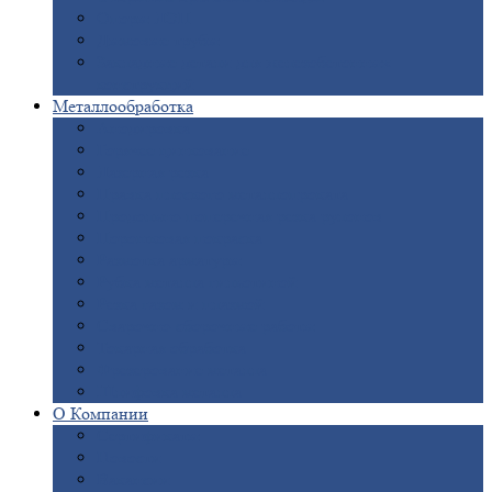
Опоры
ЛЭП
Дымовые
трубы
Закладные
детали для железобетонных
конструкций
Металлообработка
Анодировка
Горячее
цинкование
Лазерная
резка
Правка
плоского металлопроката
Продольно-поперечная
резка рулонов
Порошковая
покраска
Размотка
арматуры
Рубка
металла гильотиной
Резка
газом и плазмой
Сварочно-сборочные
работы
Токарная
обработка
Фрезерование
металла
Шлифовка
металла
О
Компании
Сертификаты
Новости
Вакансии