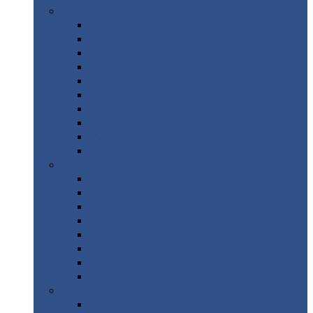
Цветной
металлопрокат
Алюминий
Бронза
Вольфрам
Латунь
Медь
Никель
Олово
Свинец
Титан
Цинк
Нержавеющий
металлопрокат
Лента
Проволока
Квадрат
Круг
нержавеющий
Лист/рулон
Труба
Шестигранник
Диски
ЖБИ
/ Железобетонные изделия
Бордюрный
камень