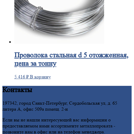
Проволока
стальная d 5 отожженная,
цена за тонну
5 416
₽
В корзину
Контакты
197342, город Санкт-Петербург, Сердобольская ул, д. 65
литера А, офис 509а помещ. 2-н
Если вы не нашли интересующей вас информации о
предоставляемом нами ассортименте металлопроката -
позвоните нам в офис или на телефон менеджера.