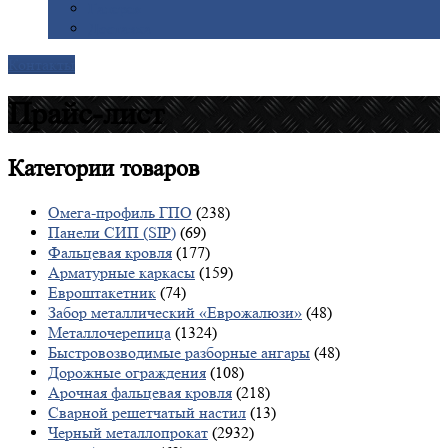
Галерея
Доставка
Контакты
Прайс-лист
Категории
товаров
Омега-профиль ГПО
(238)
Панели СИП (SIP)
(69)
Фальцевая кровля
(177)
Арматурные каркасы
(159)
Евроштакетник
(74)
Забор металлический «Еврожалюзи»
(48)
Металлочерепица
(1324)
Быстровозводимые разборные ангары
(48)
Дорожные ограждения
(108)
Арочная фальцевая кровля
(218)
Сварной решетчатый настил
(13)
Черный металлопрокат
(2932)