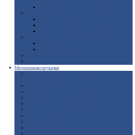
покрытием
Доборные
элементы оцинкованные
Евроштакетник
Штакетник
металлический полукруглый
Штакетник
металлический П-образный
Штакетник
металлический М-образный
Забор
металлический «Еврожалюзи»
Забор
жалюзи — Z
Забор
жалюзи — S
Сантехника
Рельсы
Металлоконструкции
Рамные
конструкции для дорожного
строительства
Быстровозводимые
здания
Металлоконструкции
для мостов
Технологические
металлоконструкции
Козловой
кран
Нестандартные
металлоконструкции
Решетки,
заборы и ограды
Прожекторные
мачты
Изготовление
лестниц из металла
Открытые
крановые эстакады