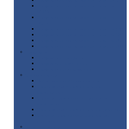
Профнастил
с нестандартной шириной С21
Профнастил
с нестандартной шириной
МП35
Профнастил
с нестандартной шириной
НС35
Профнастил
с нестандартной шириной С44
Профнастил
с нестандартной шириной Н60
Профнастил
с нестандартной шириной Н75
Профнастил
с нестандартной шириной Н114
Профнастил
Профнастил
для крыши
Профнастил
окрашенный
Профнастил
оцинкованный
Сэндвич-панели
Нестандартные
сэндвич панели
С
минераловатным утеплителем (
кровельные )
С
утеплителем из пенополистерола (
кровельные )
С
минераловатным утеплителем ( стеновые )
С
утеплителем из пенополистерола (
стеновые )
Металлочерепица