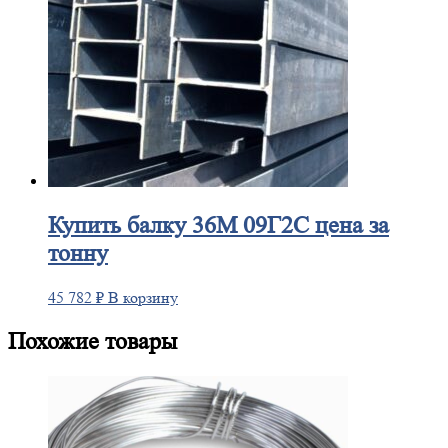
Купить
балку 36М 09Г2С цена за
тонну
45 782
₽
В корзину
Похожие товары