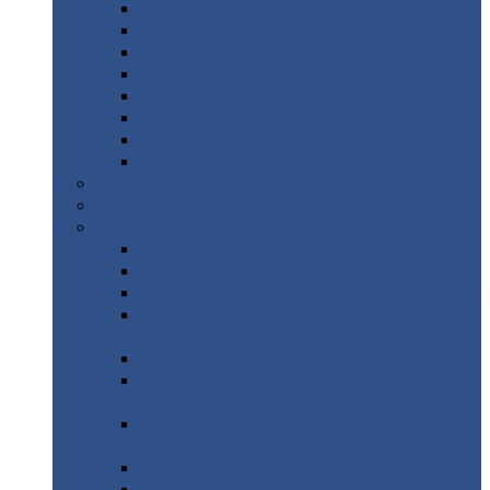
Дорожные
плиты
Каналы
непроходные
Ленточный
фундамент
Лифтовые
шахты
Перемычки
бетонные
Аэродромные
плиты
Фундаментные
блоки
Тепловые
камеры
Авиатехприемка
(РТ приемка)
Арочное
укрытие для конвейеров из профнастила
Профнастил
с нестандартной шириной
Профнастил
с нестандартной шириной С8
Профнастил
с нестандартной шириной С10
Профнастил
с нестандартной шириной СС10
Профнастил
с нестандартной шириной
МП10
Профнастил
с нестандартной шириной С15
Профнастил
с нестандартной шириной
МП18
Профнастил
с нестандартной шириной
МП20
Профнастил
с нестандартной шириной С18