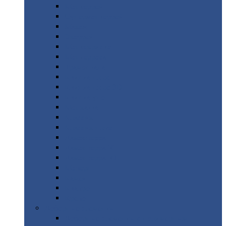
Монтеррей
Супермонтеррей
Макси
Экоррей
Монтекристо
Монтерроса
Трамонтана
Квинта
плюс
Квинта
плюс 3D
Квинта
уно
Монкатта
Классик
Классик
плюс
Ламонтерра
Ламонтерра
X
Ламонтерра
XL
Модерн
Камея
Квадро
Кредо
Доборные
элементы
Доборные
элементы с полимерным