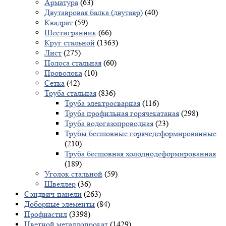
Арматура
(63)
Двутавровая балка (двутавр)
(40)
Квадрат
(59)
Шестигранник
(66)
Круг стальной
(1363)
Лист
(275)
Полоса стальная
(60)
Проволока
(10)
Сетка
(42)
Труба стальная
(836)
Труба электросварная
(116)
Труба профильная горячекатаная
(298)
Труба водогазопроводная
(23)
Трубы бесшовные горячедеформированные
(210)
Труба бесшовная холоднодеформированная
(189)
Уголок стальной
(59)
Швеллер
(36)
Сэндвич-панели
(263)
Доборные элементы
(84)
Профнастил
(3398)
Цветной металлопрокат
(1429)