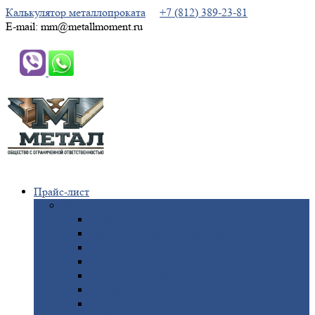
Калькулятор металлопроката
+7 (812) 389-23-81
E-mail: mm@metallmoment.ru
Прайс-лист
Черный
металлопрокат
Арматура
Двутавровая
балка (двутавр)
Квадрат
Круг
стальной
Полоса
стальная
Проволока
Сетка