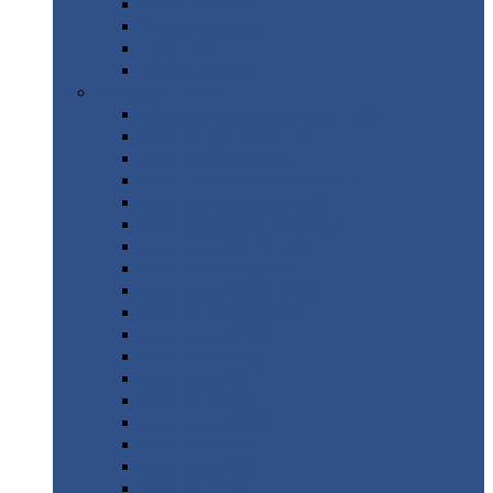
Труба
стальная
Уголок
стальной
Швеллер
Шестигранник
Листовой
прокат
Просечно-вытяжной
лист / ПВЛ
Лист
холоднокатаный
Лист
оцинкованный
Лист
горячекатаный Ст09Г2С
Лист
горячекатаный Ст3
Лист
рифленый: чечевицы
Лист
сталь 10Г2ФБЮ
Лист
сталь 10ХСНД
Лист
сталь 10ХСНД-12
Лист
сталь 12Х1МФ
Лист
сталь 12ХМ
Лист
сталь 16ГС
Лист
сталь 20
Лист
сталь 20К
Лист
сталь 20ЮЧ
Лист
сталь 20Х
Лист
сталь 22К
Лист
сталь 45