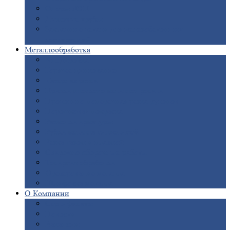
Опоры
ЛЭП
Дымовые
трубы
Закладные
детали для железобетонных
конструкций
Металлообработка
Анодировка
Горячее
цинкование
Лазерная
резка
Правка
плоского металлопроката
Продольно-поперечная
резка рулонов
Порошковая
покраска
Размотка
арматуры
Рубка
металла гильотиной
Резка
газом и плазмой
Сварочно-сборочные
работы
Токарная
обработка
Фрезерование
металла
Шлифовка
металла
О
Компании
Сертификаты
Новости
Вакансии