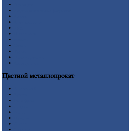
Арматура
Двутавровая
балка (двутавр)
Квадрат
Круг
стальной
Лист
Проволока
Рельсы
Сетка
Труба
Шестигранник
Калькулятор
Цветной
металлопрокат
Алюминий
Бронза
Вольфрам
Латунь
Медь
Никель
Олово
Свинец