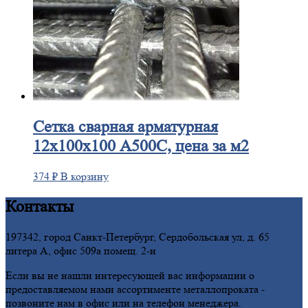
Сетка
сварная арматурная
12х100х100 А500С, цена за м2
374
₽
В корзину
Контакты
197342, город Санкт-Петербург, Сердобольская ул, д. 65
литера А, офис 509а помещ. 2-н
Если вы не нашли интересующей вас информации о
предоставляемом нами ассортименте металлопроката -
позвоните нам в офис или на телефон менеджера.