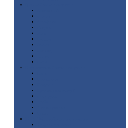
Цветной
металлопрокат
Алюминий
Бронза
Вольфрам
Латунь
Медь
Никель
Олово
Свинец
Титан
Цинк
Нержавеющий
металлопрокат
Лента
Проволока
Квадрат
Круг
нержавеющий
Лист/рулон
Труба
Шестигранник
Диски
ЖБИ
/ Железобетонные изделия
Бордюрный
камень