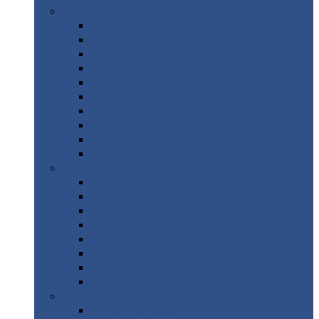
Цветной
металлопрокат
Алюминий
Бронза
Вольфрам
Латунь
Медь
Никель
Олово
Свинец
Титан
Цинк
Нержавеющий
металлопрокат
Лента
Проволока
Квадрат
Круг
нержавеющий
Лист/рулон
Труба
Шестигранник
Диски
ЖБИ
/ Железобетонные изделия
Бордюрный
камень