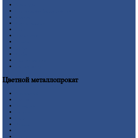
Арматура
Двутавровая
балка (двутавр)
Квадрат
Круг
стальной
Лист
Проволока
Рельсы
Сетка
Труба
Шестигранник
Калькулятор
Цветной
металлопрокат
Алюминий
Бронза
Вольфрам
Латунь
Медь
Никель
Олово
Свинец