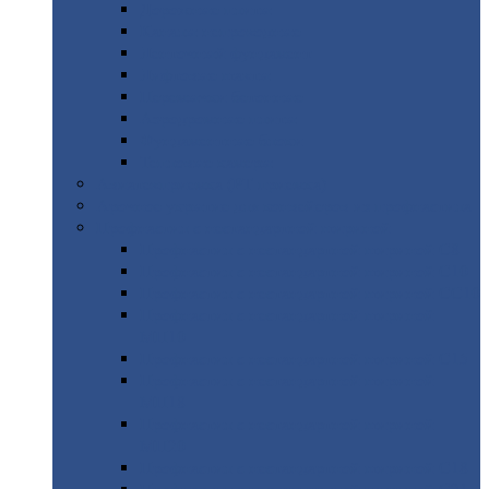
Дорожные
плиты
Каналы
непроходные
Ленточный
фундамент
Лифтовые
шахты
Перемычки
бетонные
Аэродромные
плиты
Фундаментные
блоки
Тепловые
камеры
Авиатехприемка
(РТ приемка)
Арочное
укрытие для конвейеров из профнастила
Профнастил
с нестандартной шириной
Профнастил
с нестандартной шириной С8
Профнастил
с нестандартной шириной С10
Профнастил
с нестандартной шириной СС10
Профнастил
с нестандартной шириной
МП10
Профнастил
с нестандартной шириной С15
Профнастил
с нестандартной шириной
МП18
Профнастил
с нестандартной шириной
МП20
Профнастил
с нестандартной шириной С18