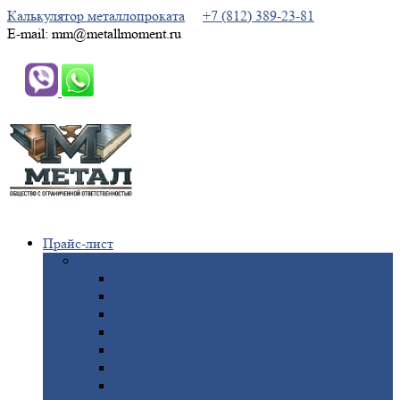
Калькулятор металлопроката
+7 (812) 389-23-81
E-mail: mm@metallmoment.ru
Прайс-лист
Черный
металлопрокат
Арматура
Двутавровая
балка (двутавр)
Квадрат
Круг
стальной
Полоса
стальная
Проволока
Сетка