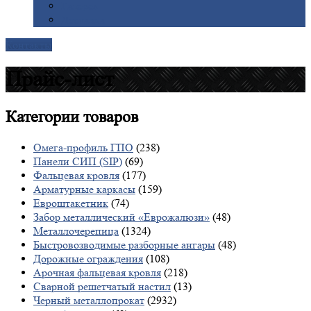
Галерея
Доставка
Контакты
Прайс-лист
Категории
товаров
Омега-профиль ГПО
(238)
Панели СИП (SIP)
(69)
Фальцевая кровля
(177)
Арматурные каркасы
(159)
Евроштакетник
(74)
Забор металлический «Еврожалюзи»
(48)
Металлочерепица
(1324)
Быстровозводимые разборные ангары
(48)
Дорожные ограждения
(108)
Арочная фальцевая кровля
(218)
Сварной решетчатый настил
(13)
Черный металлопрокат
(2932)