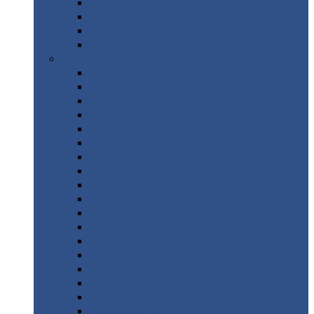
Труба
стальная
Уголок
стальной
Швеллер
Шестигранник
Листовой
прокат
Просечно-вытяжной
лист / ПВЛ
Лист
холоднокатаный
Лист
оцинкованный
Лист
горячекатаный Ст09Г2С
Лист
горячекатаный Ст3
Лист
рифленый: чечевицы
Лист
сталь 10Г2ФБЮ
Лист
сталь 10ХСНД
Лист
сталь 10ХСНД-12
Лист
сталь 12Х1МФ
Лист
сталь 12ХМ
Лист
сталь 16ГС
Лист
сталь 20
Лист
сталь 20К
Лист
сталь 20ЮЧ
Лист
сталь 20Х
Лист
сталь 22К
Лист
сталь 45