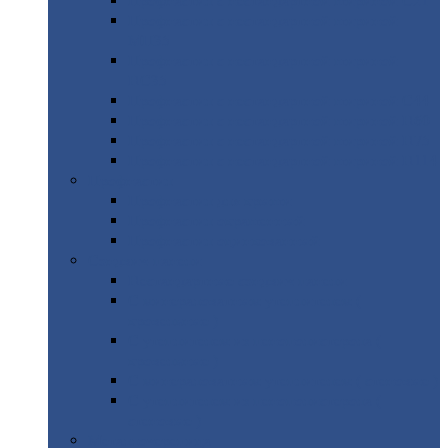
Профнастил
с нестандартной шириной С21
Профнастил
с нестандартной шириной
МП35
Профнастил
с нестандартной шириной
НС35
Профнастил
с нестандартной шириной С44
Профнастил
с нестандартной шириной Н60
Профнастил
с нестандартной шириной Н75
Профнастил
с нестандартной шириной Н114
Профнастил
Профнастил
для крыши
Профнастил
окрашенный
Профнастил
оцинкованный
Сэндвич-панели
Нестандартные
сэндвич панели
С
минераловатным утеплителем (
кровельные )
С
утеплителем из пенополистерола (
кровельные )
С
минераловатным утеплителем ( стеновые )
С
утеплителем из пенополистерола (
стеновые )
Металлочерепица