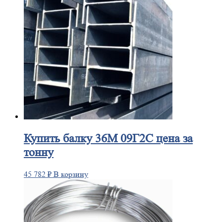
Купить
балку 36М 09Г2С цена за
тонну
45 782
₽
В корзину