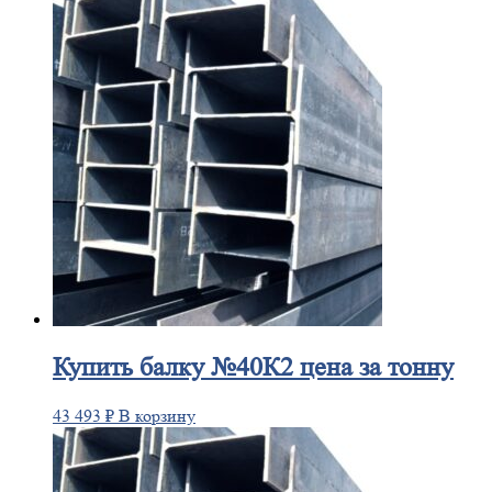
Купить
балку №40К2 цена за тонну
43 493
₽
В корзину