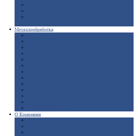
Опоры
ЛЭП
Дымовые
трубы
Закладные
детали для железобетонных
конструкций
Металлообработка
Анодировка
Горячее
цинкование
Лазерная
резка
Правка
плоского металлопроката
Продольно-поперечная
резка рулонов
Порошковая
покраска
Размотка
арматуры
Рубка
металла гильотиной
Резка
газом и плазмой
Сварочно-сборочные
работы
Токарная
обработка
Фрезерование
металла
Шлифовка
металла
О
Компании
Сертификаты
Новости
Вакансии