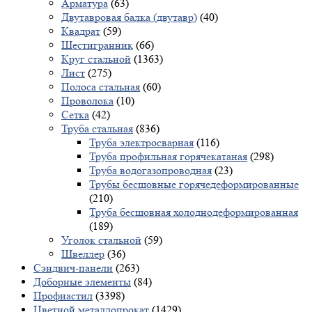
Арматура
(63)
Двутавровая балка (двутавр)
(40)
Квадрат
(59)
Шестигранник
(66)
Круг стальной
(1363)
Лист
(275)
Полоса стальная
(60)
Проволока
(10)
Сетка
(42)
Труба стальная
(836)
Труба электросварная
(116)
Труба профильная горячекатаная
(298)
Труба водогазопроводная
(23)
Трубы бесшовные горячедеформированные
(210)
Труба бесшовная холоднодеформированная
(189)
Уголок стальной
(59)
Швеллер
(36)
Сэндвич-панели
(263)
Доборные элементы
(84)
Профнастил
(3398)
Цветной металлопрокат
(1429)