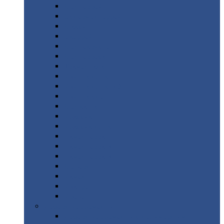
Монтеррей
Супермонтеррей
Макси
Экоррей
Монтекристо
Монтерроса
Трамонтана
Квинта
плюс
Квинта
плюс 3D
Квинта
уно
Монкатта
Классик
Классик
плюс
Ламонтерра
Ламонтерра
X
Ламонтерра
XL
Модерн
Камея
Квадро
Кредо
Доборные
элементы
Доборные
элементы с полимерным