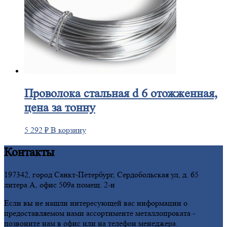
Проволока
стальная d 6 отожженная,
цена за тонну
5 292
₽
В корзину
Контакты
197342, город Санкт-Петербург, Сердобольская ул, д. 65
литера А, офис 509а помещ. 2-н
Если вы не нашли интересующей вас информации о
предоставляемом нами ассортименте металлопроката -
позвоните нам в офис или на телефон менеджера.