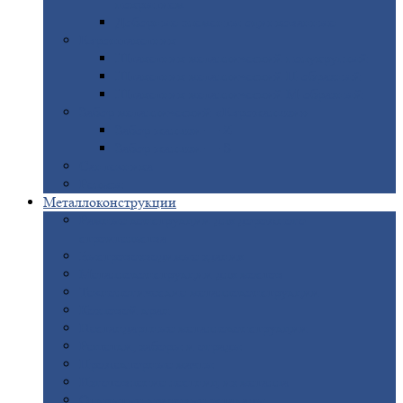
покрытием
Доборные
элементы оцинкованные
Евроштакетник
Штакетник
металлический полукруглый
Штакетник
металлический П-образный
Штакетник
металлический М-образный
Забор
металлический «Еврожалюзи»
Забор
жалюзи — Z
Забор
жалюзи — S
Сантехника
Рельсы
Металлоконструкции
Рамные
конструкции для дорожного
строительства
Быстровозводимые
здания
Металлоконструкции
для мостов
Технологические
металлоконструкции
Козловой
кран
Нестандартные
металлоконструкции
Решетки,
заборы и ограды
Прожекторные
мачты
Изготовление
лестниц из металла
Открытые
крановые эстакады