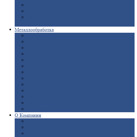
Опоры
ЛЭП
Дымовые
трубы
Закладные
детали для железобетонных
конструкций
Металлообработка
Анодировка
Горячее
цинкование
Лазерная
резка
Правка
плоского металлопроката
Продольно-поперечная
резка рулонов
Порошковая
покраска
Размотка
арматуры
Рубка
металла гильотиной
Резка
газом и плазмой
Сварочно-сборочные
работы
Токарная
обработка
Фрезерование
металла
Шлифовка
металла
О
Компании
Сертификаты
Новости
Вакансии