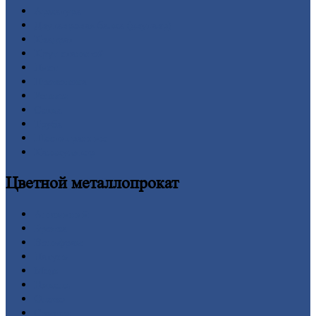
Арматура
Двутавровая
балка (двутавр)
Квадрат
Круг
стальной
Лист
Проволока
Рельсы
Сетка
Труба
Шестигранник
Калькулятор
Цветной
металлопрокат
Алюминий
Бронза
Вольфрам
Латунь
Медь
Никель
Олово
Свинец