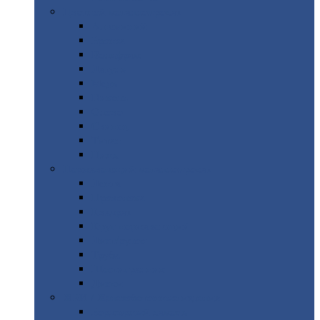
Цветной
металлопрокат
Алюминий
Бронза
Вольфрам
Латунь
Медь
Никель
Олово
Свинец
Титан
Цинк
Нержавеющий
металлопрокат
Лента
Проволока
Квадрат
Круг
нержавеющий
Лист/рулон
Труба
Шестигранник
Диски
ЖБИ
/ Железобетонные изделия
Бордюрный
камень