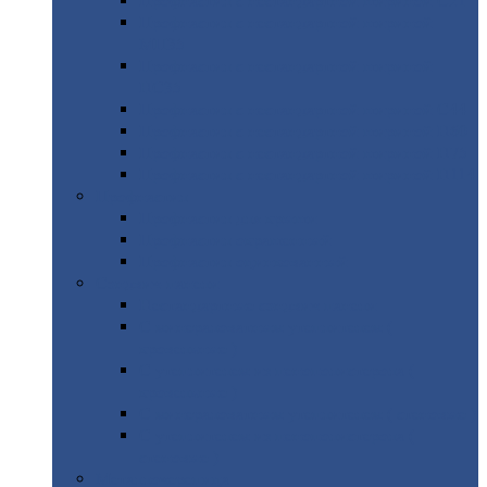
Профнастил
с нестандартной шириной С21
Профнастил
с нестандартной шириной
МП35
Профнастил
с нестандартной шириной
НС35
Профнастил
с нестандартной шириной С44
Профнастил
с нестандартной шириной Н60
Профнастил
с нестандартной шириной Н75
Профнастил
с нестандартной шириной Н114
Профнастил
Профнастил
для крыши
Профнастил
окрашенный
Профнастил
оцинкованный
Сэндвич-панели
Нестандартные
сэндвич панели
С
минераловатным утеплителем (
кровельные )
С
утеплителем из пенополистерола (
кровельные )
С
минераловатным утеплителем ( стеновые )
С
утеплителем из пенополистерола (
стеновые )
Металлочерепица