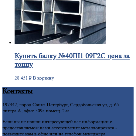
Купить
балку №40Ш1 09Г2С цена за
тонну
28 451
₽
В корзину
Контакты
197342, город Санкт-Петербург, Сердобольская ул, д. 65
литера А, офис 509а помещ. 2-н
Если вы не нашли интересующей вас информации о
предоставляемом нами ассортименте металлопроката -
позвоните нам в офис или на телефон менеджера.