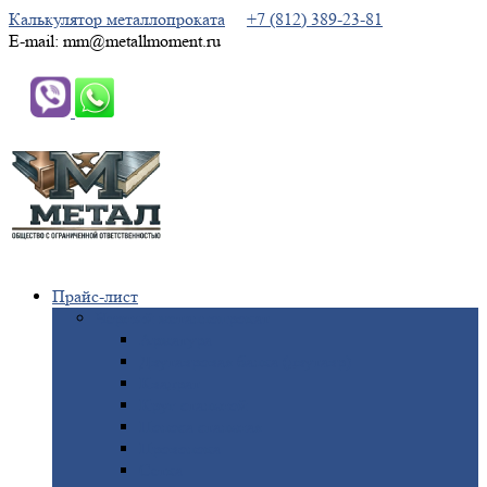
Калькулятор металлопроката
+7 (812) 389-23-81
E-mail: mm@metallmoment.ru
Прайс-лист
Черный
металлопрокат
Арматура
Двутавровая
балка (двутавр)
Квадрат
Круг
стальной
Полоса
стальная
Проволока
Сетка