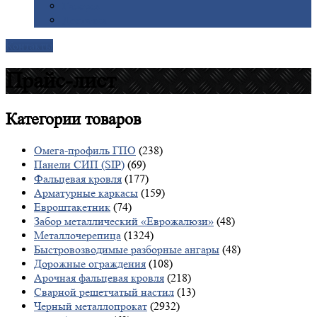
Галерея
Доставка
Контакты
Прайс-лист
Категории
товаров
Омега-профиль ГПО
(238)
Панели СИП (SIP)
(69)
Фальцевая кровля
(177)
Арматурные каркасы
(159)
Евроштакетник
(74)
Забор металлический «Еврожалюзи»
(48)
Металлочерепица
(1324)
Быстровозводимые разборные ангары
(48)
Дорожные ограждения
(108)
Арочная фальцевая кровля
(218)
Сварной решетчатый настил
(13)
Черный металлопрокат
(2932)