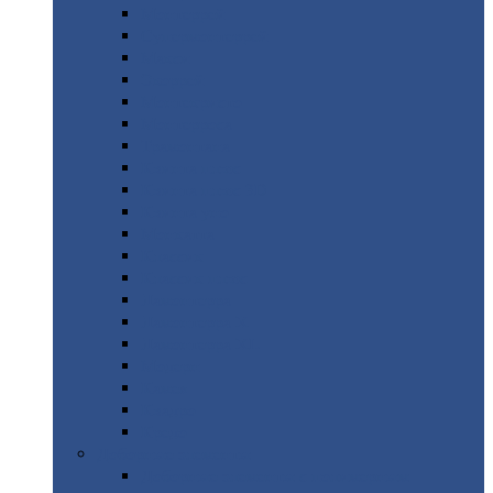
Монтеррей
Супермонтеррей
Макси
Экоррей
Монтекристо
Монтерроса
Трамонтана
Квинта
плюс
Квинта
плюс 3D
Квинта
уно
Монкатта
Классик
Классик
плюс
Ламонтерра
Ламонтерра
X
Ламонтерра
XL
Модерн
Камея
Квадро
Кредо
Доборные
элементы
Доборные
элементы с полимерным