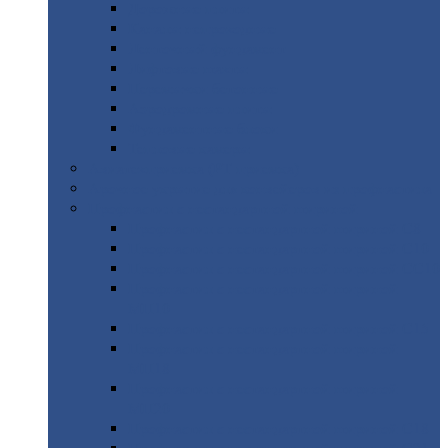
Дорожные
плиты
Каналы
непроходные
Ленточный
фундамент
Лифтовые
шахты
Перемычки
бетонные
Аэродромные
плиты
Фундаментные
блоки
Тепловые
камеры
Авиатехприемка
(РТ приемка)
Арочное
укрытие для конвейеров из профнастила
Профнастил
с нестандартной шириной
Профнастил
с нестандартной шириной С8
Профнастил
с нестандартной шириной С10
Профнастил
с нестандартной шириной СС10
Профнастил
с нестандартной шириной
МП10
Профнастил
с нестандартной шириной С15
Профнастил
с нестандартной шириной
МП18
Профнастил
с нестандартной шириной
МП20
Профнастил
с нестандартной шириной С18