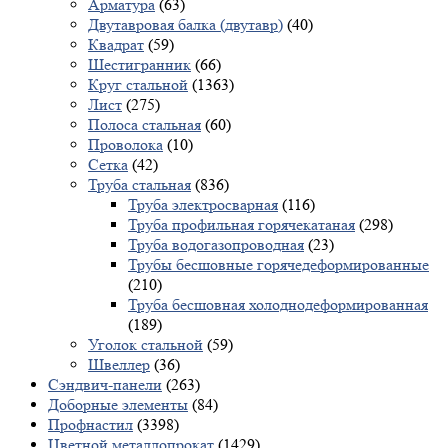
Арматура
(63)
Двутавровая балка (двутавр)
(40)
Квадрат
(59)
Шестигранник
(66)
Круг стальной
(1363)
Лист
(275)
Полоса стальная
(60)
Проволока
(10)
Сетка
(42)
Труба стальная
(836)
Труба электросварная
(116)
Труба профильная горячекатаная
(298)
Труба водогазопроводная
(23)
Трубы бесшовные горячедеформированные
(210)
Труба бесшовная холоднодеформированная
(189)
Уголок стальной
(59)
Швеллер
(36)
Сэндвич-панели
(263)
Доборные элементы
(84)
Профнастил
(3398)
Цветной металлопрокат
(1429)