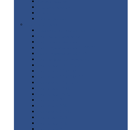
Труба
стальная
Уголок
стальной
Швеллер
Шестигранник
Листовой
прокат
Просечно-вытяжной
лист / ПВЛ
Лист
холоднокатаный
Лист
оцинкованный
Лист
горячекатаный Ст09Г2С
Лист
горячекатаный Ст3
Лист
рифленый: чечевицы
Лист
сталь 10Г2ФБЮ
Лист
сталь 10ХСНД
Лист
сталь 10ХСНД-12
Лист
сталь 12Х1МФ
Лист
сталь 12ХМ
Лист
сталь 16ГС
Лист
сталь 20
Лист
сталь 20К
Лист
сталь 20ЮЧ
Лист
сталь 20Х
Лист
сталь 22К
Лист
сталь 45