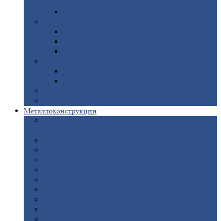
покрытием
Доборные
элементы оцинкованные
Евроштакетник
Штакетник
металлический полукруглый
Штакетник
металлический П-образный
Штакетник
металлический М-образный
Забор
металлический «Еврожалюзи»
Забор
жалюзи — Z
Забор
жалюзи — S
Сантехника
Рельсы
Металлоконструкции
Рамные
конструкции для дорожного
строительства
Быстровозводимые
здания
Металлоконструкции
для мостов
Технологические
металлоконструкции
Козловой
кран
Нестандартные
металлоконструкции
Решетки,
заборы и ограды
Прожекторные
мачты
Изготовление
лестниц из металла
Открытые
крановые эстакады