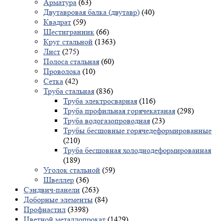
Арматура
(63)
Двутавровая балка (двутавр)
(40)
Квадрат
(59)
Шестигранник
(66)
Круг стальной
(1363)
Лист
(275)
Полоса стальная
(60)
Проволока
(10)
Сетка
(42)
Труба стальная
(836)
Труба электросварная
(116)
Труба профильная горячекатаная
(298)
Труба водогазопроводная
(23)
Трубы бесшовные горячедеформированные
(210)
Труба бесшовная холоднодеформированная
(189)
Уголок стальной
(59)
Швеллер
(36)
Сэндвич-панели
(263)
Доборные элементы
(84)
Профнастил
(3398)
Цветной металлопрокат
(1429)