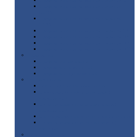
Профнастил
с нестандартной шириной С21
Профнастил
с нестандартной шириной
МП35
Профнастил
с нестандартной шириной
НС35
Профнастил
с нестандартной шириной С44
Профнастил
с нестандартной шириной Н60
Профнастил
с нестандартной шириной Н75
Профнастил
с нестандартной шириной Н114
Профнастил
Профнастил
для крыши
Профнастил
окрашенный
Профнастил
оцинкованный
Сэндвич-панели
Нестандартные
сэндвич панели
С
минераловатным утеплителем (
кровельные )
С
утеплителем из пенополистерола (
кровельные )
С
минераловатным утеплителем ( стеновые )
С
утеплителем из пенополистерола (
стеновые )
Металлочерепица