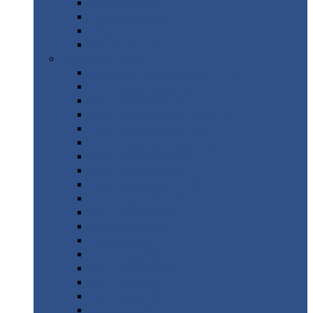
Труба
стальная
Уголок
стальной
Швеллер
Шестигранник
Листовой
прокат
Просечно-вытяжной
лист / ПВЛ
Лист
холоднокатаный
Лист
оцинкованный
Лист
горячекатаный Ст09Г2С
Лист
горячекатаный Ст3
Лист
рифленый: чечевицы
Лист
сталь 10Г2ФБЮ
Лист
сталь 10ХСНД
Лист
сталь 10ХСНД-12
Лист
сталь 12Х1МФ
Лист
сталь 12ХМ
Лист
сталь 16ГС
Лист
сталь 20
Лист
сталь 20К
Лист
сталь 20ЮЧ
Лист
сталь 20Х
Лист
сталь 22К
Лист
сталь 45