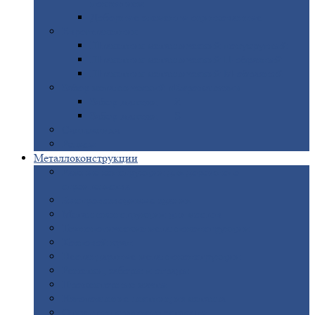
покрытием
Доборные
элементы оцинкованные
Евроштакетник
Штакетник
металлический полукруглый
Штакетник
металлический П-образный
Штакетник
металлический М-образный
Забор
металлический «Еврожалюзи»
Забор
жалюзи — Z
Забор
жалюзи — S
Сантехника
Рельсы
Металлоконструкции
Рамные
конструкции для дорожного
строительства
Быстровозводимые
здания
Металлоконструкции
для мостов
Технологические
металлоконструкции
Козловой
кран
Нестандартные
металлоконструкции
Решетки,
заборы и ограды
Прожекторные
мачты
Изготовление
лестниц из металла
Открытые
крановые эстакады