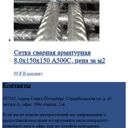
Сетка
сварная арматурная
8,0х150х150 А500С, цена за м2
99
₽
В корзину
Контакты
197342, город Санкт-Петербург, Сердобольская ул, д. 65
литера А, офис 509а помещ. 2-н
Если вы не нашли интересующей вас информации о
предоставляемом нами ассортименте металлопроката -
позвоните нам в офис или на телефон менеджера.