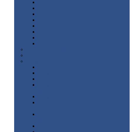
Дорожные
плиты
Каналы
непроходные
Ленточный
фундамент
Лифтовые
шахты
Перемычки
бетонные
Аэродромные
плиты
Фундаментные
блоки
Тепловые
камеры
Авиатехприемка
(РТ приемка)
Арочное
укрытие для конвейеров из профнастила
Профнастил
с нестандартной шириной
Профнастил
с нестандартной шириной С8
Профнастил
с нестандартной шириной С10
Профнастил
с нестандартной шириной СС10
Профнастил
с нестандартной шириной
МП10
Профнастил
с нестандартной шириной С15
Профнастил
с нестандартной шириной
МП18
Профнастил
с нестандартной шириной
МП20
Профнастил
с нестандартной шириной С18