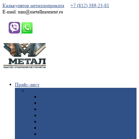
Калькулятор металлопроката
+7 (812) 389-23-81
E-mail: mm@metallmoment.ru
Прайс-лист
Черный
металлопрокат
Арматура
Двутавровая
балка (двутавр)
Квадрат
Круг
стальной
Полоса
стальная
Проволока
Сетка