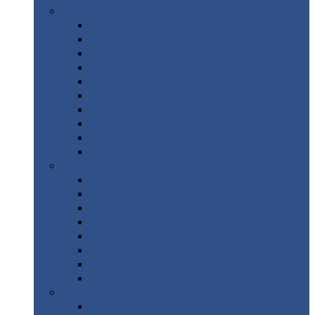
Цветной
металлопрокат
Алюминий
Бронза
Вольфрам
Латунь
Медь
Никель
Олово
Свинец
Титан
Цинк
Нержавеющий
металлопрокат
Лента
Проволока
Квадрат
Круг
нержавеющий
Лист/рулон
Труба
Шестигранник
Диски
ЖБИ
/ Железобетонные изделия
Бордюрный
камень