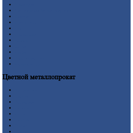
Арматура
Двутавровая
балка (двутавр)
Квадрат
Круг
стальной
Лист
Проволока
Рельсы
Сетка
Труба
Шестигранник
Калькулятор
Цветной
металлопрокат
Алюминий
Бронза
Вольфрам
Латунь
Медь
Никель
Олово
Свинец