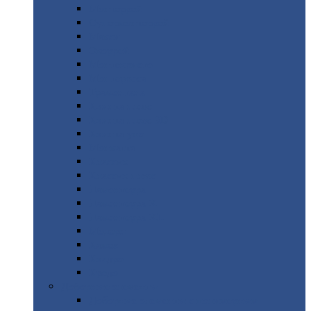
Монтеррей
Супермонтеррей
Макси
Экоррей
Монтекристо
Монтерроса
Трамонтана
Квинта
плюс
Квинта
плюс 3D
Квинта
уно
Монкатта
Классик
Классик
плюс
Ламонтерра
Ламонтерра
X
Ламонтерра
XL
Модерн
Камея
Квадро
Кредо
Доборные
элементы
Доборные
элементы с полимерным