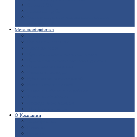
Опоры
ЛЭП
Дымовые
трубы
Закладные
детали для железобетонных
конструкций
Металлообработка
Анодировка
Горячее
цинкование
Лазерная
резка
Правка
плоского металлопроката
Продольно-поперечная
резка рулонов
Порошковая
покраска
Размотка
арматуры
Рубка
металла гильотиной
Резка
газом и плазмой
Сварочно-сборочные
работы
Токарная
обработка
Фрезерование
металла
Шлифовка
металла
О
Компании
Сертификаты
Новости
Вакансии