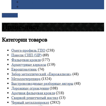
Галерея
Доставка
Контакты
Прайс-лист
Категории
товаров
Омега-профиль ГПО
(238)
Панели СИП (SIP)
(69)
Фальцевая кровля
(177)
Арматурные каркасы
(159)
Евроштакетник
(74)
Забор металлический «Еврожалюзи»
(48)
Металлочерепица
(1324)
Быстровозводимые разборные ангары
(48)
Дорожные ограждения
(108)
Арочная фальцевая кровля
(218)
Сварной решетчатый настил
(13)
Черный металлопрокат
(2932)