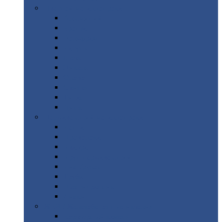
Цветной
металлопрокат
Алюминий
Бронза
Вольфрам
Латунь
Медь
Никель
Олово
Свинец
Титан
Цинк
Нержавеющий
металлопрокат
Лента
Проволока
Квадрат
Круг
нержавеющий
Лист/рулон
Труба
Шестигранник
Диски
ЖБИ
/ Железобетонные изделия
Бордюрный
камень