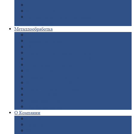
Опоры
ЛЭП
Дымовые
трубы
Закладные
детали для железобетонных
конструкций
Металлообработка
Анодировка
Горячее
цинкование
Лазерная
резка
Правка
плоского металлопроката
Продольно-поперечная
резка рулонов
Порошковая
покраска
Размотка
арматуры
Рубка
металла гильотиной
Резка
газом и плазмой
Сварочно-сборочные
работы
Токарная
обработка
Фрезерование
металла
Шлифовка
металла
О
Компании
Сертификаты
Новости
Вакансии