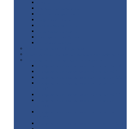
Дорожные
плиты
Каналы
непроходные
Ленточный
фундамент
Лифтовые
шахты
Перемычки
бетонные
Аэродромные
плиты
Фундаментные
блоки
Тепловые
камеры
Авиатехприемка
(РТ приемка)
Арочное
укрытие для конвейеров из профнастила
Профнастил
с нестандартной шириной
Профнастил
с нестандартной шириной С8
Профнастил
с нестандартной шириной С10
Профнастил
с нестандартной шириной СС10
Профнастил
с нестандартной шириной
МП10
Профнастил
с нестандартной шириной С15
Профнастил
с нестандартной шириной
МП18
Профнастил
с нестандартной шириной
МП20
Профнастил
с нестандартной шириной С18