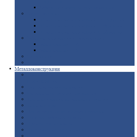
покрытием
Доборные
элементы оцинкованные
Евроштакетник
Штакетник
металлический полукруглый
Штакетник
металлический П-образный
Штакетник
металлический М-образный
Забор
металлический «Еврожалюзи»
Забор
жалюзи — Z
Забор
жалюзи — S
Сантехника
Рельсы
Металлоконструкции
Рамные
конструкции для дорожного
строительства
Быстровозводимые
здания
Металлоконструкции
для мостов
Технологические
металлоконструкции
Козловой
кран
Нестандартные
металлоконструкции
Решетки,
заборы и ограды
Прожекторные
мачты
Изготовление
лестниц из металла
Открытые
крановые эстакады