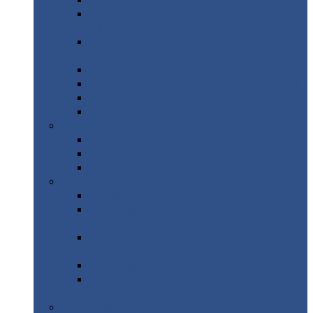
Профнастил
с нестандартной шириной С21
Профнастил
с нестандартной шириной
МП35
Профнастил
с нестандартной шириной
НС35
Профнастил
с нестандартной шириной С44
Профнастил
с нестандартной шириной Н60
Профнастил
с нестандартной шириной Н75
Профнастил
с нестандартной шириной Н114
Профнастил
Профнастил
для крыши
Профнастил
окрашенный
Профнастил
оцинкованный
Сэндвич-панели
Нестандартные
сэндвич панели
С
минераловатным утеплителем (
кровельные )
С
утеплителем из пенополистерола (
кровельные )
С
минераловатным утеплителем ( стеновые )
С
утеплителем из пенополистерола (
стеновые )
Металлочерепица