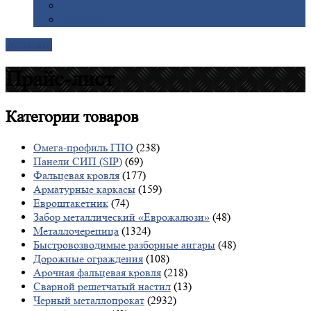
Галерея
Доставка
Контакты
Прайс-лист
Категории
товаров
Омега-профиль ГПО
(238)
Панели СИП (SIP)
(69)
Фальцевая кровля
(177)
Арматурные каркасы
(159)
Евроштакетник
(74)
Забор металлический «Еврожалюзи»
(48)
Металлочерепица
(1324)
Быстровозводимые разборные ангары
(48)
Дорожные ограждения
(108)
Арочная фальцевая кровля
(218)
Сварной решетчатый настил
(13)
Черный металлопрокат
(2932)