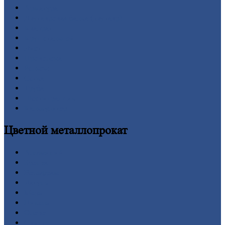
Арматура
Двутавровая
балка (двутавр)
Квадрат
Круг
стальной
Лист
Проволока
Рельсы
Сетка
Труба
Шестигранник
Калькулятор
Цветной
металлопрокат
Алюминий
Бронза
Вольфрам
Латунь
Медь
Никель
Олово
Свинец