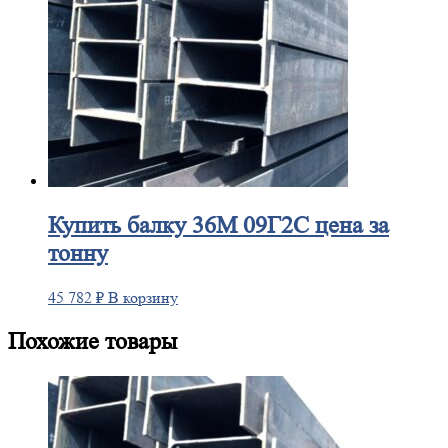
Купить
балку 36М 09Г2С цена за
тонну
45 782
₽
В корзину
Похожие товары