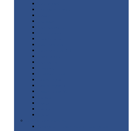
Монтеррей
Супермонтеррей
Макси
Экоррей
Монтекристо
Монтерроса
Трамонтана
Квинта
плюс
Квинта
плюс 3D
Квинта
уно
Монкатта
Классик
Классик
плюс
Ламонтерра
Ламонтерра
X
Ламонтерра
XL
Модерн
Камея
Квадро
Кредо
Доборные
элементы
Доборные
элементы с полимерным