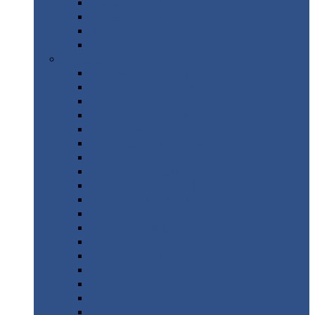
Труба
стальная
Уголок
стальной
Швеллер
Шестигранник
Листовой
прокат
Просечно-вытяжной
лист / ПВЛ
Лист
холоднокатаный
Лист
оцинкованный
Лист
горячекатаный Ст09Г2С
Лист
горячекатаный Ст3
Лист
рифленый: чечевицы
Лист
сталь 10Г2ФБЮ
Лист
сталь 10ХСНД
Лист
сталь 10ХСНД-12
Лист
сталь 12Х1МФ
Лист
сталь 12ХМ
Лист
сталь 16ГС
Лист
сталь 20
Лист
сталь 20К
Лист
сталь 20ЮЧ
Лист
сталь 20Х
Лист
сталь 22К
Лист
сталь 45