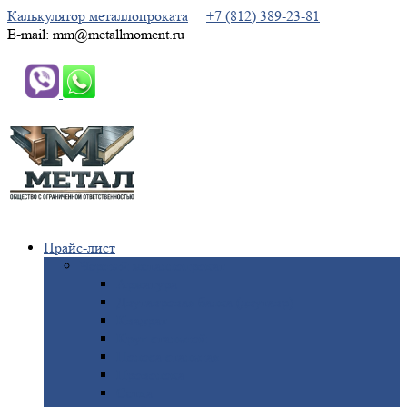
Калькулятор металлопроката
+7 (812) 389-23-81
E-mail: mm@metallmoment.ru
Прайс-лист
Черный
металлопрокат
Арматура
Двутавровая
балка (двутавр)
Квадрат
Круг
стальной
Полоса
стальная
Проволока
Сетка