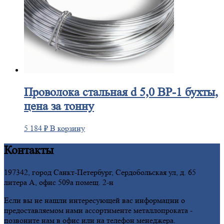
Проволока
стальная d 5,0 ВР-1 бухты,
цена за тонну
5 184
₽
В корзину
Контакты
197342, город Санкт-Петербург, Сердобольская ул, д. 65
литера А, офис 509а помещ. 2-н
Если вы не нашли интересующей вас информации о
предоставляемом нами ассортименте металлопроката -
позвоните нам в офис или на телефон менеджера.