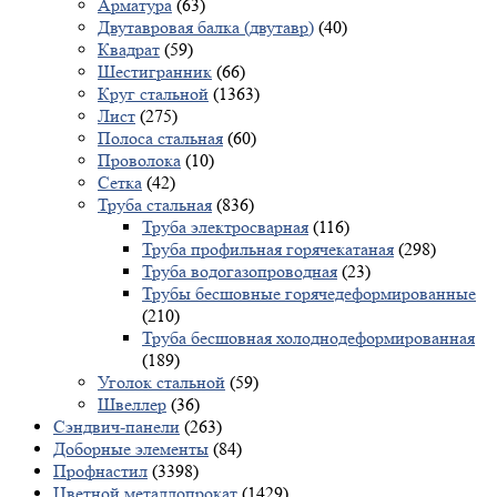
Арматура
(63)
Двутавровая балка (двутавр)
(40)
Квадрат
(59)
Шестигранник
(66)
Круг стальной
(1363)
Лист
(275)
Полоса стальная
(60)
Проволока
(10)
Сетка
(42)
Труба стальная
(836)
Труба электросварная
(116)
Труба профильная горячекатаная
(298)
Труба водогазопроводная
(23)
Трубы бесшовные горячедеформированные
(210)
Труба бесшовная холоднодеформированная
(189)
Уголок стальной
(59)
Швеллер
(36)
Сэндвич-панели
(263)
Доборные элементы
(84)
Профнастил
(3398)
Цветной металлопрокат
(1429)