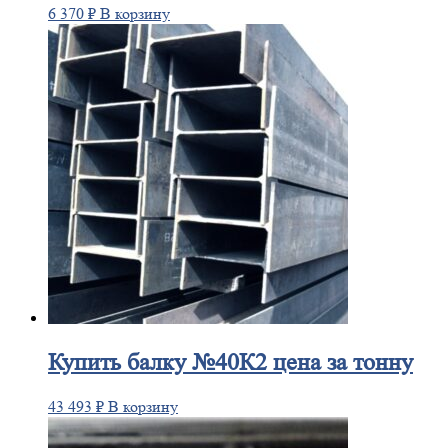
6 370
₽
В корзину
Купить
балку №40К2 цена за тонну
43 493
₽
В корзину