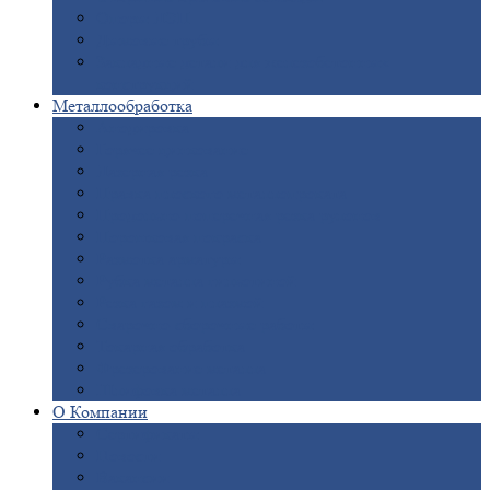
Опоры
ЛЭП
Дымовые
трубы
Закладные
детали для железобетонных
конструкций
Металлообработка
Анодировка
Горячее
цинкование
Лазерная
резка
Правка
плоского металлопроката
Продольно-поперечная
резка рулонов
Порошковая
покраска
Размотка
арматуры
Рубка
металла гильотиной
Резка
газом и плазмой
Сварочно-сборочные
работы
Токарная
обработка
Фрезерование
металла
Шлифовка
металла
О
Компании
Сертификаты
Новости
Вакансии