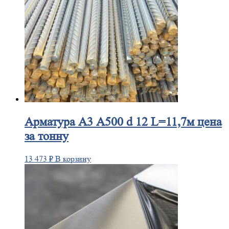
Арматура
А3 А500 d 12 L=11,7м цена
за тонну
13 473
₽
В корзину