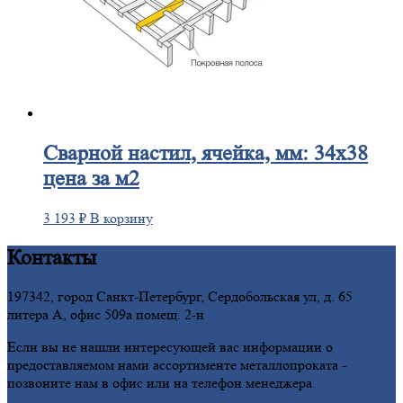
Сварной
настил, ячейка, мм: 34х38
цена за м2
3 193
₽
В корзину
Контакты
197342, город Санкт-Петербург, Сердобольская ул, д. 65
литера А, офис 509а помещ. 2-н
Если вы не нашли интересующей вас информации о
предоставляемом нами ассортименте металлопроката -
позвоните нам в офис или на телефон менеджера.