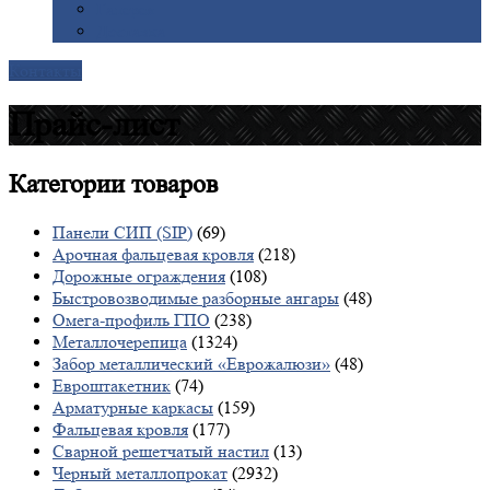
Галерея
Доставка
Контакты
Прайс-лист
Категории
товаров
Панели СИП (SIP)
(69)
Арочная фальцевая кровля
(218)
Дорожные ограждения
(108)
Быстровозводимые разборные ангары
(48)
Омега-профиль ГПО
(238)
Металлочерепица
(1324)
Забор металлический «Еврожалюзи»
(48)
Евроштакетник
(74)
Арматурные каркасы
(159)
Фальцевая кровля
(177)
Сварной решетчатый настил
(13)
Черный металлопрокат
(2932)