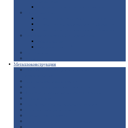
покрытием
Доборные
элементы оцинкованные
Евроштакетник
Штакетник
металлический полукруглый
Штакетник
металлический П-образный
Штакетник
металлический М-образный
Забор
металлический «Еврожалюзи»
Забор
жалюзи — Z
Забор
жалюзи — S
Сантехника
Рельсы
Металлоконструкции
Рамные
конструкции для дорожного
строительства
Быстровозводимые
здания
Металлоконструкции
для мостов
Технологические
металлоконструкции
Козловой
кран
Нестандартные
металлоконструкции
Решетки,
заборы и ограды
Прожекторные
мачты
Изготовление
лестниц из металла
Открытые
крановые эстакады