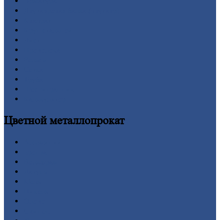
Арматура
Двутавровая
балка (двутавр)
Квадрат
Круг
стальной
Лист
Проволока
Рельсы
Сетка
Труба
Шестигранник
Калькулятор
Цветной
металлопрокат
Алюминий
Бронза
Вольфрам
Латунь
Медь
Никель
Олово
Свинец