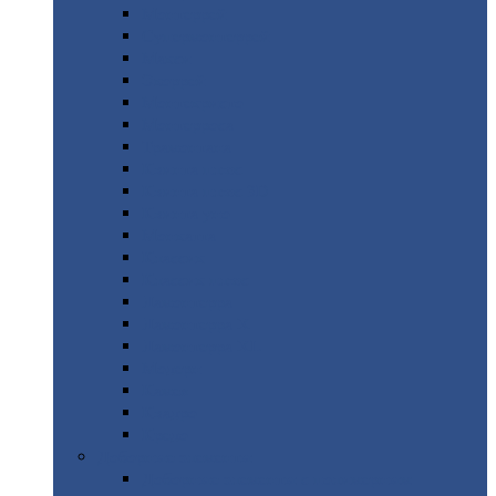
Монтеррей
Супермонтеррей
Макси
Экоррей
Монтекристо
Монтерроса
Трамонтана
Квинта
плюс
Квинта
плюс 3D
Квинта
уно
Монкатта
Классик
Классик
плюс
Ламонтерра
Ламонтерра
X
Ламонтерра
XL
Модерн
Камея
Квадро
Кредо
Доборные
элементы
Доборные
элементы с полимерным