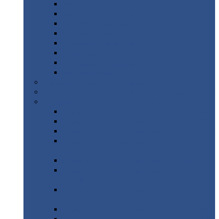
Дорожные
плиты
Каналы
непроходные
Ленточный
фундамент
Лифтовые
шахты
Перемычки
бетонные
Аэродромные
плиты
Фундаментные
блоки
Тепловые
камеры
Авиатехприемка
(РТ приемка)
Арочное
укрытие для конвейеров из профнастила
Профнастил
с нестандартной шириной
Профнастил
с нестандартной шириной С8
Профнастил
с нестандартной шириной С10
Профнастил
с нестандартной шириной СС10
Профнастил
с нестандартной шириной
МП10
Профнастил
с нестандартной шириной С15
Профнастил
с нестандартной шириной
МП18
Профнастил
с нестандартной шириной
МП20
Профнастил
с нестандартной шириной С18