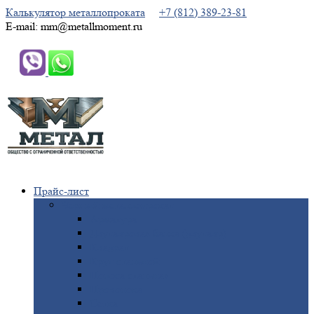
Калькулятор металлопроката
+7 (812) 389-23-81
E-mail: mm@metallmoment.ru
Прайс-лист
Черный
металлопрокат
Арматура
Двутавровая
балка (двутавр)
Квадрат
Круг
стальной
Полоса
стальная
Проволока
Сетка