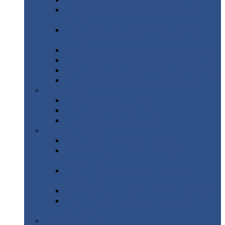
Профнастил
с нестандартной шириной С21
Профнастил
с нестандартной шириной
МП35
Профнастил
с нестандартной шириной
НС35
Профнастил
с нестандартной шириной С44
Профнастил
с нестандартной шириной Н60
Профнастил
с нестандартной шириной Н75
Профнастил
с нестандартной шириной Н114
Профнастил
Профнастил
для крыши
Профнастил
окрашенный
Профнастил
оцинкованный
Сэндвич-панели
Нестандартные
сэндвич панели
С
минераловатным утеплителем (
кровельные )
С
утеплителем из пенополистерола (
кровельные )
С
минераловатным утеплителем ( стеновые )
С
утеплителем из пенополистерола (
стеновые )
Металлочерепица