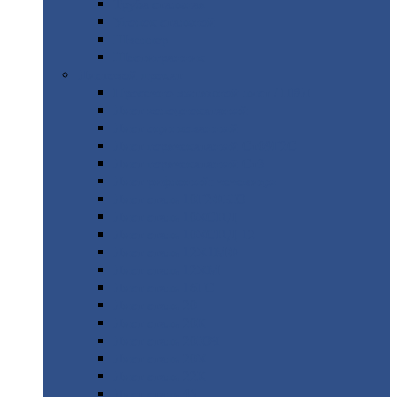
Труба
стальная
Уголок
стальной
Швеллер
Шестигранник
Листовой
прокат
Просечно-вытяжной
лист / ПВЛ
Лист
холоднокатаный
Лист
оцинкованный
Лист
горячекатаный Ст09Г2С
Лист
горячекатаный Ст3
Лист
рифленый: чечевицы
Лист
сталь 10Г2ФБЮ
Лист
сталь 10ХСНД
Лист
сталь 10ХСНД-12
Лист
сталь 12Х1МФ
Лист
сталь 12ХМ
Лист
сталь 16ГС
Лист
сталь 20
Лист
сталь 20К
Лист
сталь 20ЮЧ
Лист
сталь 20Х
Лист
сталь 22К
Лист
сталь 45