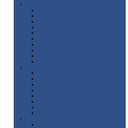
Цветной
металлопрокат
Алюминий
Бронза
Вольфрам
Латунь
Медь
Никель
Олово
Свинец
Титан
Цинк
Нержавеющий
металлопрокат
Лента
Проволока
Квадрат
Круг
нержавеющий
Лист/рулон
Труба
Шестигранник
Диски
ЖБИ
/ Железобетонные изделия
Бордюрный
камень