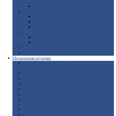
покрытием
Доборные
элементы оцинкованные
Евроштакетник
Штакетник
металлический полукруглый
Штакетник
металлический П-образный
Штакетник
металлический М-образный
Забор
металлический «Еврожалюзи»
Забор
жалюзи — Z
Забор
жалюзи — S
Сантехника
Рельсы
Металлоконструкции
Рамные
конструкции для дорожного
строительства
Быстровозводимые
здания
Металлоконструкции
для мостов
Технологические
металлоконструкции
Козловой
кран
Нестандартные
металлоконструкции
Решетки,
заборы и ограды
Прожекторные
мачты
Изготовление
лестниц из металла
Открытые
крановые эстакады