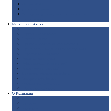
Опоры
ЛЭП
Дымовые
трубы
Закладные
детали для железобетонных
конструкций
Металлообработка
Анодировка
Горячее
цинкование
Лазерная
резка
Правка
плоского металлопроката
Продольно-поперечная
резка рулонов
Порошковая
покраска
Размотка
арматуры
Рубка
металла гильотиной
Резка
газом и плазмой
Сварочно-сборочные
работы
Токарная
обработка
Фрезерование
металла
Шлифовка
металла
О
Компании
Сертификаты
Новости
Вакансии