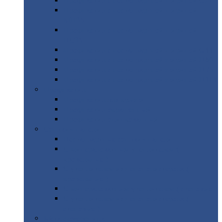
Профнастил
с нестандартной шириной С21
Профнастил
с нестандартной шириной
МП35
Профнастил
с нестандартной шириной
НС35
Профнастил
с нестандартной шириной С44
Профнастил
с нестандартной шириной Н60
Профнастил
с нестандартной шириной Н75
Профнастил
с нестандартной шириной Н114
Профнастил
Профнастил
для крыши
Профнастил
окрашенный
Профнастил
оцинкованный
Сэндвич-панели
Нестандартные
сэндвич панели
С
минераловатным утеплителем (
кровельные )
С
утеплителем из пенополистерола (
кровельные )
С
минераловатным утеплителем ( стеновые )
С
утеплителем из пенополистерола (
стеновые )
Металлочерепица