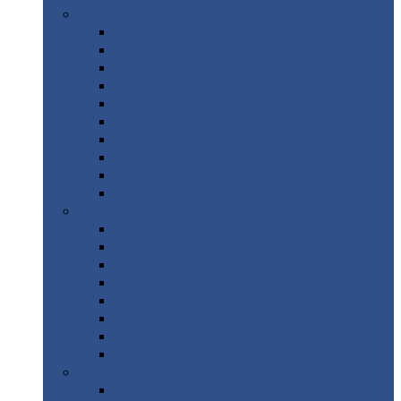
Цветной
металлопрокат
Алюминий
Бронза
Вольфрам
Латунь
Медь
Никель
Олово
Свинец
Титан
Цинк
Нержавеющий
металлопрокат
Лента
Проволока
Квадрат
Круг
нержавеющий
Лист/рулон
Труба
Шестигранник
Диски
ЖБИ
/ Железобетонные изделия
Бордюрный
камень