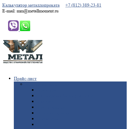
Калькулятор металлопроката
+7 (812) 389-23-81
E-mail: mm@metallmoment.ru
Прайс-лист
Черный
металлопрокат
Арматура
Двутавровая
балка (двутавр)
Квадрат
Круг
стальной
Полоса
стальная
Проволока
Сетка