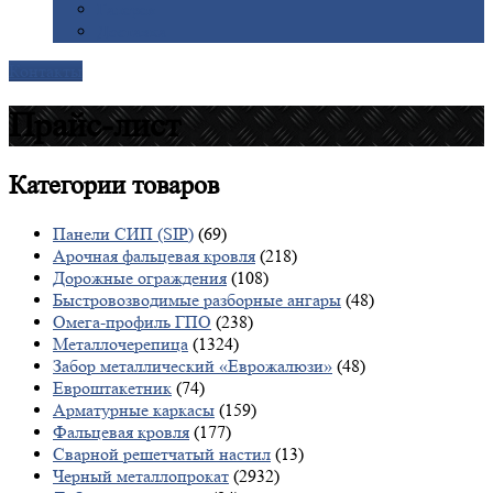
Галерея
Доставка
Контакты
Прайс-лист
Категории
товаров
Панели СИП (SIP)
(69)
Арочная фальцевая кровля
(218)
Дорожные ограждения
(108)
Быстровозводимые разборные ангары
(48)
Омега-профиль ГПО
(238)
Металлочерепица
(1324)
Забор металлический «Еврожалюзи»
(48)
Евроштакетник
(74)
Арматурные каркасы
(159)
Фальцевая кровля
(177)
Сварной решетчатый настил
(13)
Черный металлопрокат
(2932)