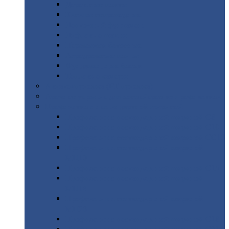
Дорожные
плиты
Каналы
непроходные
Ленточный
фундамент
Лифтовые
шахты
Перемычки
бетонные
Аэродромные
плиты
Фундаментные
блоки
Тепловые
камеры
Авиатехприемка
(РТ приемка)
Арочное
укрытие для конвейеров из профнастила
Профнастил
с нестандартной шириной
Профнастил
с нестандартной шириной С8
Профнастил
с нестандартной шириной С10
Профнастил
с нестандартной шириной СС10
Профнастил
с нестандартной шириной
МП10
Профнастил
с нестандартной шириной С15
Профнастил
с нестандартной шириной
МП18
Профнастил
с нестандартной шириной
МП20
Профнастил
с нестандартной шириной С18