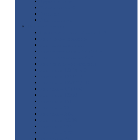
Труба
стальная
Уголок
стальной
Швеллер
Шестигранник
Листовой
прокат
Просечно-вытяжной
лист / ПВЛ
Лист
холоднокатаный
Лист
оцинкованный
Лист
горячекатаный Ст09Г2С
Лист
горячекатаный Ст3
Лист
рифленый: чечевицы
Лист
сталь 10Г2ФБЮ
Лист
сталь 10ХСНД
Лист
сталь 10ХСНД-12
Лист
сталь 12Х1МФ
Лист
сталь 12ХМ
Лист
сталь 16ГС
Лист
сталь 20
Лист
сталь 20К
Лист
сталь 20ЮЧ
Лист
сталь 20Х
Лист
сталь 22К
Лист
сталь 45