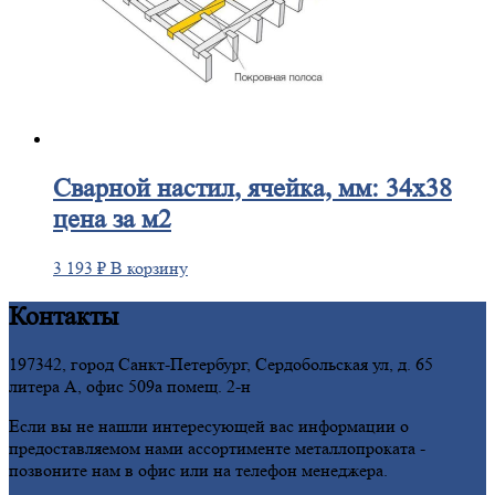
Сварной
настил, ячейка, мм: 34х38
цена за м2
3 193
₽
В корзину
Контакты
197342, город Санкт-Петербург, Сердобольская ул, д. 65
литера А, офис 509а помещ. 2-н
Если вы не нашли интересующей вас информации о
предоставляемом нами ассортименте металлопроката -
позвоните нам в офис или на телефон менеджера.