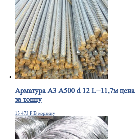
Арматура
А3 А500 d 12 L=11,7м цена
за тонну
13 473
₽
В корзину