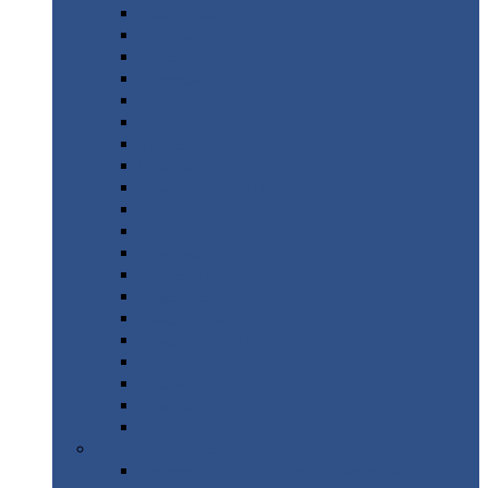
Монтеррей
Супермонтеррей
Макси
Экоррей
Монтекристо
Монтерроса
Трамонтана
Квинта
плюс
Квинта
плюс 3D
Квинта
уно
Монкатта
Классик
Классик
плюс
Ламонтерра
Ламонтерра
X
Ламонтерра
XL
Модерн
Камея
Квадро
Кредо
Доборные
элементы
Доборные
элементы с полимерным