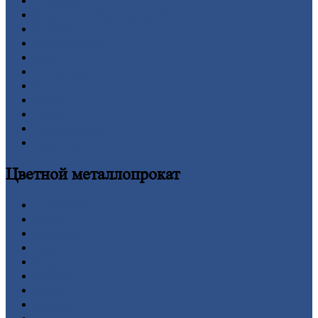
Арматура
Двутавровая
балка (двутавр)
Квадрат
Круг
стальной
Лист
Проволока
Рельсы
Сетка
Труба
Шестигранник
Калькулятор
Цветной
металлопрокат
Алюминий
Бронза
Вольфрам
Латунь
Медь
Никель
Олово
Свинец