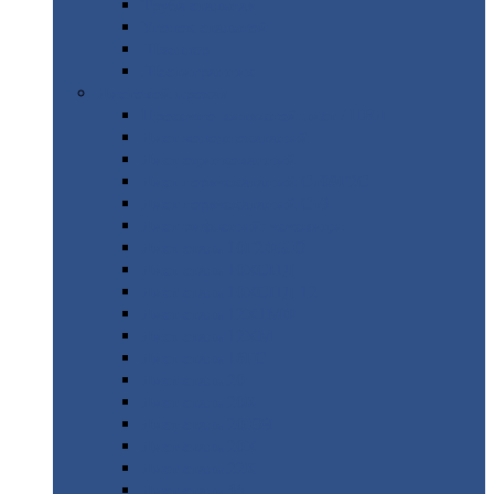
Труба
стальная
Уголок
стальной
Швеллер
Шестигранник
Листовой
прокат
Просечно-вытяжной
лист / ПВЛ
Лист
холоднокатаный
Лист
оцинкованный
Лист
горячекатаный Ст09Г2С
Лист
горячекатаный Ст3
Лист
рифленый: чечевицы
Лист
сталь 10Г2ФБЮ
Лист
сталь 10ХСНД
Лист
сталь 10ХСНД-12
Лист
сталь 12Х1МФ
Лист
сталь 12ХМ
Лист
сталь 16ГС
Лист
сталь 20
Лист
сталь 20К
Лист
сталь 20ЮЧ
Лист
сталь 20Х
Лист
сталь 22К
Лист
сталь 45