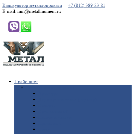
Калькулятор металлопроката
+7 (812) 389-23-81
E-mail: mm@metallmoment.ru
Прайс-лист
Черный
металлопрокат
Арматура
Двутавровая
балка (двутавр)
Квадрат
Круг
стальной
Полоса
стальная
Проволока
Сетка