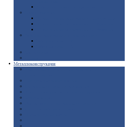
покрытием
Доборные
элементы оцинкованные
Евроштакетник
Штакетник
металлический полукруглый
Штакетник
металлический П-образный
Штакетник
металлический М-образный
Забор
металлический «Еврожалюзи»
Забор
жалюзи — Z
Забор
жалюзи — S
Сантехника
Рельсы
Металлоконструкции
Рамные
конструкции для дорожного
строительства
Быстровозводимые
здания
Металлоконструкции
для мостов
Технологические
металлоконструкции
Козловой
кран
Нестандартные
металлоконструкции
Решетки,
заборы и ограды
Прожекторные
мачты
Изготовление
лестниц из металла
Открытые
крановые эстакады