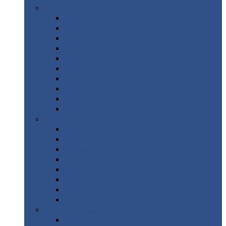
Цветной
металлопрокат
Алюминий
Бронза
Вольфрам
Латунь
Медь
Никель
Олово
Свинец
Титан
Цинк
Нержавеющий
металлопрокат
Лента
Проволока
Квадрат
Круг
нержавеющий
Лист/рулон
Труба
Шестигранник
Диски
ЖБИ
/ Железобетонные изделия
Бордюрный
камень