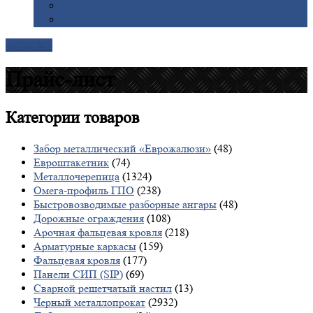
Галерея
Доставка
Контакты
Прайс-лист
Категории
товаров
Забор металлический «Еврожалюзи»
(48)
Евроштакетник
(74)
Металлочерепица
(1324)
Омега-профиль ГПО
(238)
Быстровозводимые разборные ангары
(48)
Дорожные ограждения
(108)
Арочная фальцевая кровля
(218)
Арматурные каркасы
(159)
Фальцевая кровля
(177)
Панели СИП (SIP)
(69)
Сварной решетчатый настил
(13)
Черный металлопрокат
(2932)