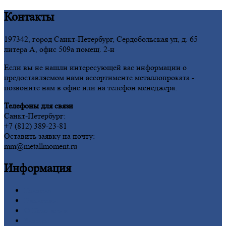
Контакты
197342, город Санкт-Петербург, Сердобольская ул, д. 65
литера А, офис 509а помещ. 2-н
Если вы не нашли интересующей вас информации о
предоставляемом нами ассортименте металлопроката -
позвоните нам в офис или на телефон менеджера.
Телефоны для связи
Санкт-Петербург:
+7 (812) 389-23-81
Оставить заявку на почту:
mm@metallmoment.ru
Информация
Главная
Вакансии
О
Компании
Заводы