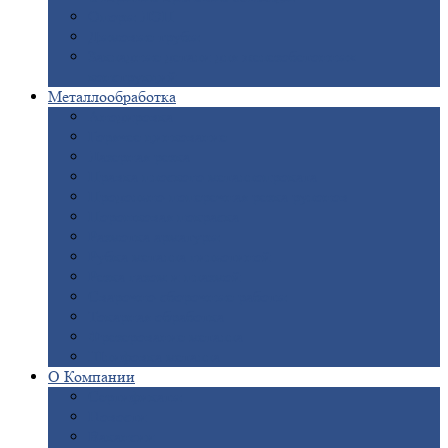
Опоры
ЛЭП
Дымовые
трубы
Закладные
детали для железобетонных
конструкций
Металлообработка
Анодировка
Горячее
цинкование
Лазерная
резка
Правка
плоского металлопроката
Продольно-поперечная
резка рулонов
Порошковая
покраска
Размотка
арматуры
Рубка
металла гильотиной
Резка
газом и плазмой
Сварочно-сборочные
работы
Токарная
обработка
Фрезерование
металла
Шлифовка
металла
О
Компании
Сертификаты
Новости
Вакансии