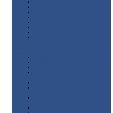
Дорожные
плиты
Каналы
непроходные
Ленточный
фундамент
Лифтовые
шахты
Перемычки
бетонные
Аэродромные
плиты
Фундаментные
блоки
Тепловые
камеры
Авиатехприемка
(РТ приемка)
Арочное
укрытие для конвейеров из профнастила
Профнастил
с нестандартной шириной
Профнастил
с нестандартной шириной С8
Профнастил
с нестандартной шириной С10
Профнастил
с нестандартной шириной СС10
Профнастил
с нестандартной шириной
МП10
Профнастил
с нестандартной шириной С15
Профнастил
с нестандартной шириной
МП18
Профнастил
с нестандартной шириной
МП20
Профнастил
с нестандартной шириной С18