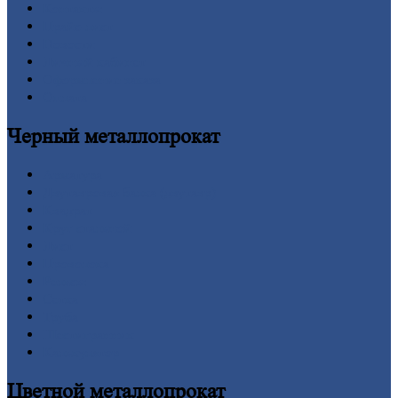
Контакты
Прайс-лист
Новости
Личный
кабинет
Оформление
заказа
Оплата
Черный
металлопрокат
Арматура
Двутавровая
балка (двутавр)
Квадрат
Круг
стальной
Лист
Проволока
Рельсы
Сетка
Труба
Шестигранник
Калькулятор
Цветной
металлопрокат