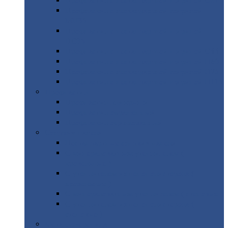
Профнастил
с нестандартной шириной С21
Профнастил
с нестандартной шириной
МП35
Профнастил
с нестандартной шириной
НС35
Профнастил
с нестандартной шириной С44
Профнастил
с нестандартной шириной Н60
Профнастил
с нестандартной шириной Н75
Профнастил
с нестандартной шириной Н114
Профнастил
Профнастил
для крыши
Профнастил
окрашенный
Профнастил
оцинкованный
Сэндвич-панели
Нестандартные
сэндвич панели
С
минераловатным утеплителем (
кровельные )
С
утеплителем из пенополистерола (
кровельные )
С
минераловатным утеплителем ( стеновые )
С
утеплителем из пенополистерола (
стеновые )
Металлочерепица