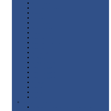
Монтеррей
Супермонтеррей
Макси
Экоррей
Монтекристо
Монтерроса
Трамонтана
Квинта
плюс
Квинта
плюс 3D
Квинта
уно
Монкатта
Классик
Классик
плюс
Ламонтерра
Ламонтерра
X
Ламонтерра
XL
Модерн
Камея
Квадро
Кредо
Доборные
элементы
Доборные
элементы с полимерным