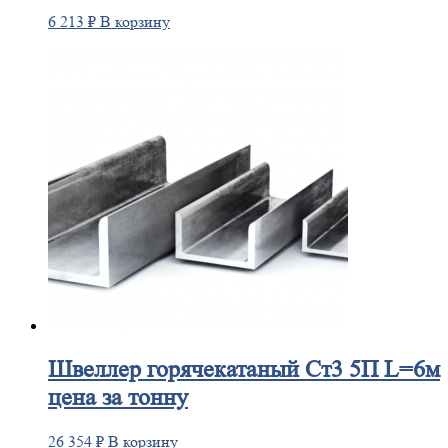
6 213
₽
В корзину
Швеллер
горячекатаный Ст3 5П L=6м
цена за тонну
26 354
₽
В корзину