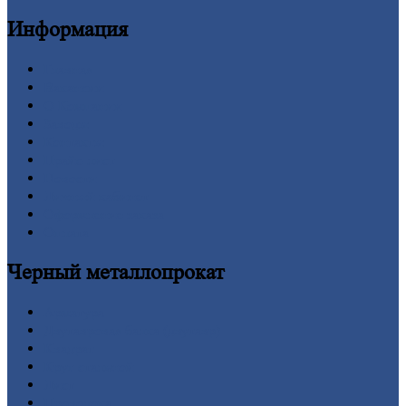
Информация
Главная
Вакансии
О
Компании
Заводы
Контакты
Прайс-лист
Новости
Личный
кабинет
Оформление
заказа
Оплата
Черный
металлопрокат
Арматура
Двутавровая
балка (двутавр)
Квадрат
Круг
стальной
Лист
Проволока