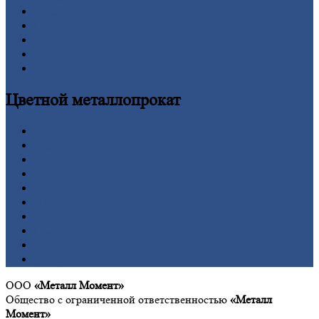
Рельсы
Сетка
Труба
Шестигранник
Калькулятор
Цветной
металлопрокат
Алюминий
Бронза
Вольфрам
Латунь
Медь
Никель
Олово
Свинец
Титан
Цинк
ООО
«Металл Момент»
Общество с ограниченной ответственностью
«Металл
Момент»