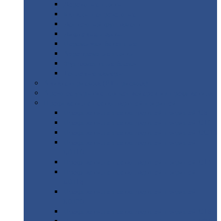
Дорожные
плиты
Каналы
непроходные
Ленточный
фундамент
Лифтовые
шахты
Перемычки
бетонные
Аэродромные
плиты
Фундаментные
блоки
Тепловые
камеры
Авиатехприемка
(РТ приемка)
Арочное
укрытие для конвейеров из профнастила
Профнастил
с нестандартной шириной
Профнастил
с нестандартной шириной С8
Профнастил
с нестандартной шириной С10
Профнастил
с нестандартной шириной СС10
Профнастил
с нестандартной шириной
МП10
Профнастил
с нестандартной шириной С15
Профнастил
с нестандартной шириной
МП18
Профнастил
с нестандартной шириной
МП20
Профнастил
с нестандартной шириной С18