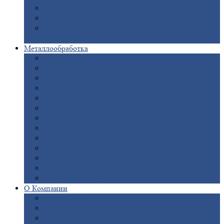
Опоры
ЛЭП
Дымовые
трубы
Закладные
детали для железобетонных
конструкций
Металлообработка
Анодировка
Горячее
цинкование
Лазерная
резка
Правка
плоского металлопроката
Продольно-поперечная
резка рулонов
Порошковая
покраска
Размотка
арматуры
Рубка
металла гильотиной
Резка
газом и плазмой
Сварочно-сборочные
работы
Токарная
обработка
Фрезерование
металла
Шлифовка
металла
О
Компании
Сертификаты
Новости
Вакансии