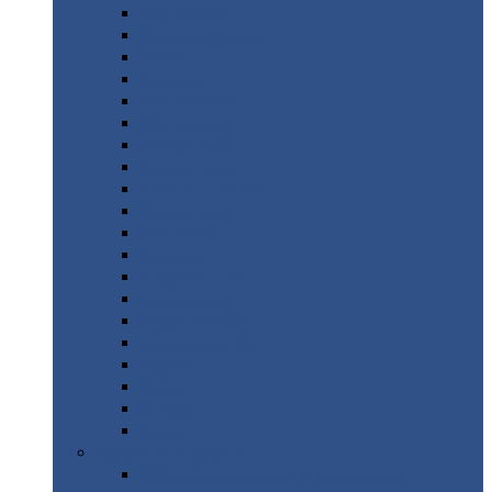
Монтеррей
Супермонтеррей
Макси
Экоррей
Монтекристо
Монтерроса
Трамонтана
Квинта
плюс
Квинта
плюс 3D
Квинта
уно
Монкатта
Классик
Классик
плюс
Ламонтерра
Ламонтерра
X
Ламонтерра
XL
Модерн
Камея
Квадро
Кредо
Доборные
элементы
Доборные
элементы с полимерным