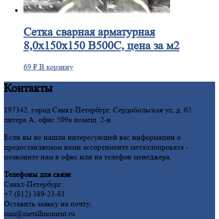
Сетка
сварная арматурная
8,0х150х150 В500С, цена за м2
69
₽
В корзину
Контакты
197342, город Санкт-Петербург, Сердобольская ул, д. 65
литера А, офис 509а помещ. 2-н
Если вы не нашли интересующей вас информации о
предоставляемом нами ассортименте металлопроката -
позвоните нам в офис или на телефон менеджера.
Телефоны для связи
Санкт-Петербург:
+7 (812) 389-23-81
Оставить заявку на почту:
mm@metallmoment.ru