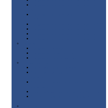
Профнастил
с нестандартной шириной С21
Профнастил
с нестандартной шириной
МП35
Профнастил
с нестандартной шириной
НС35
Профнастил
с нестандартной шириной С44
Профнастил
с нестандартной шириной Н60
Профнастил
с нестандартной шириной Н75
Профнастил
с нестандартной шириной Н114
Профнастил
Профнастил
для крыши
Профнастил
окрашенный
Профнастил
оцинкованный
Сэндвич-панели
Нестандартные
сэндвич панели
С
минераловатным утеплителем (
кровельные )
С
утеплителем из пенополистерола (
кровельные )
С
минераловатным утеплителем ( стеновые )
С
утеплителем из пенополистерола (
стеновые )
Металлочерепица