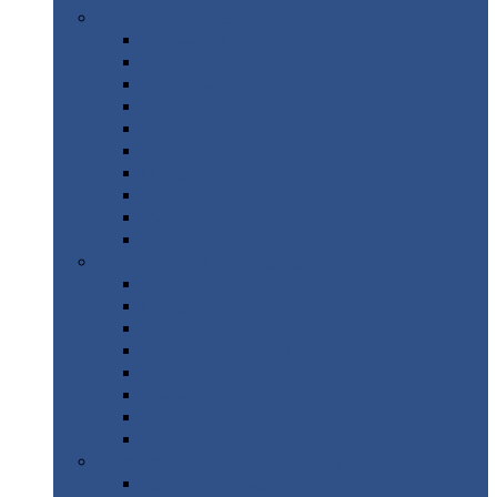
Цветной
металлопрокат
Алюминий
Бронза
Вольфрам
Латунь
Медь
Никель
Олово
Свинец
Титан
Цинк
Нержавеющий
металлопрокат
Лента
Проволока
Квадрат
Круг
нержавеющий
Лист/рулон
Труба
Шестигранник
Диски
ЖБИ
/ Железобетонные изделия
Бордюрный
камень