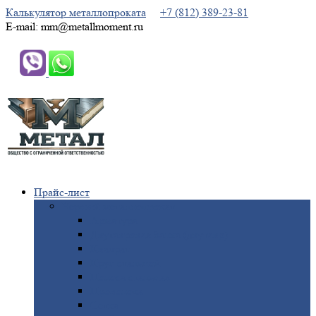
Калькулятор металлопроката
+7 (812) 389-23-81
E-mail: mm@metallmoment.ru
Прайс-лист
Черный
металлопрокат
Арматура
Двутавровая
балка (двутавр)
Квадрат
Круг
стальной
Полоса
стальная
Проволока
Сетка