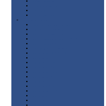
Труба
стальная
Уголок
стальной
Швеллер
Шестигранник
Листовой
прокат
Просечно-вытяжной
лист / ПВЛ
Лист
холоднокатаный
Лист
оцинкованный
Лист
горячекатаный Ст09Г2С
Лист
горячекатаный Ст3
Лист
рифленый: чечевицы
Лист
сталь 10Г2ФБЮ
Лист
сталь 10ХСНД
Лист
сталь 10ХСНД-12
Лист
сталь 12Х1МФ
Лист
сталь 12ХМ
Лист
сталь 16ГС
Лист
сталь 20
Лист
сталь 20К
Лист
сталь 20ЮЧ
Лист
сталь 20Х
Лист
сталь 22К
Лист
сталь 45