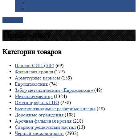
Галерея
Доставка
Контакты
Прайс-лист
Категории
товаров
Панели СИП (SIP)
(69)
Фальцевая кровля
(177)
Арматурные каркасы
(159)
Евроштакетник
(74)
Забор металлический «Еврожалюзи»
(48)
Металлочерепица
(1324)
Омега-профиль ГПО
(238)
Быстровозводимые разборные ангары
(48)
Дорожные ограждения
(108)
Арочная фальцевая кровля
(218)
Сварной решетчатый настил
(13)
Черный металлопрокат
(2932)