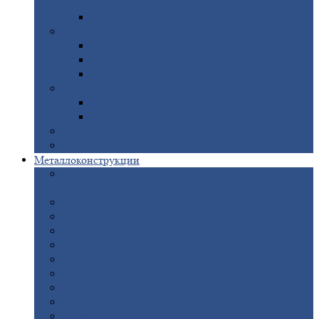
покрытием
Доборные
элементы оцинкованные
Евроштакетник
Штакетник
металлический полукруглый
Штакетник
металлический П-образный
Штакетник
металлический М-образный
Забор
металлический «Еврожалюзи»
Забор
жалюзи — Z
Забор
жалюзи — S
Сантехника
Рельсы
Металлоконструкции
Рамные
конструкции для дорожного
строительства
Быстровозводимые
здания
Металлоконструкции
для мостов
Технологические
металлоконструкции
Козловой
кран
Нестандартные
металлоконструкции
Решетки,
заборы и ограды
Прожекторные
мачты
Изготовление
лестниц из металла
Открытые
крановые эстакады