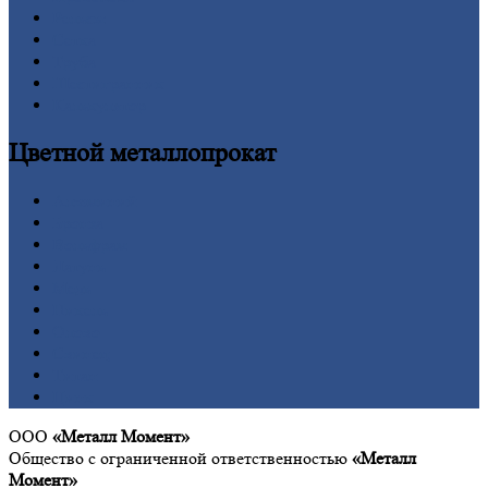
Рельсы
Сетка
Труба
Шестигранник
Калькулятор
Цветной
металлопрокат
Алюминий
Бронза
Вольфрам
Латунь
Медь
Никель
Олово
Свинец
Титан
Цинк
ООО
«Металл Момент»
Общество с ограниченной ответственностью
«Металл
Момент»