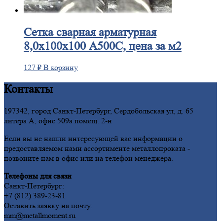
Сетка
сварная арматурная
8,0х100х100 А500С, цена за м2
127
₽
В корзину
Контакты
197342, город Санкт-Петербург, Сердобольская ул, д. 65
литера А, офис 509а помещ. 2-н
Если вы не нашли интересующей вас информации о
предоставляемом нами ассортименте металлопроката -
позвоните нам в офис или на телефон менеджера.
Телефоны для связи
Санкт-Петербург:
+7 (812) 389-23-81
Оставить заявку на почту:
mm@metallmoment.ru