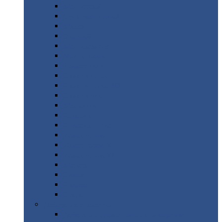
Монтеррей
Супермонтеррей
Макси
Экоррей
Монтекристо
Монтерроса
Трамонтана
Квинта
плюс
Квинта
плюс 3D
Квинта
уно
Монкатта
Классик
Классик
плюс
Ламонтерра
Ламонтерра
X
Ламонтерра
XL
Модерн
Камея
Квадро
Кредо
Доборные
элементы
Доборные
элементы с полимерным