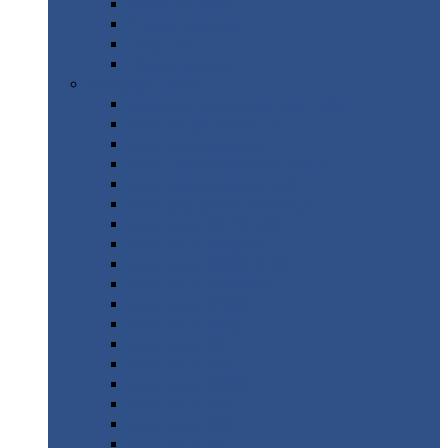
Труба
стальная
Уголок
стальной
Швеллер
Шестигранник
Листовой
прокат
Просечно-вытяжной
лист / ПВЛ
Лист
холоднокатаный
Лист
оцинкованный
Лист
горячекатаный Ст09Г2С
Лист
горячекатаный Ст3
Лист
рифленый: чечевицы
Лист
сталь 10Г2ФБЮ
Лист
сталь 10ХСНД
Лист
сталь 10ХСНД-12
Лист
сталь 12Х1МФ
Лист
сталь 12ХМ
Лист
сталь 16ГС
Лист
сталь 20
Лист
сталь 20К
Лист
сталь 20ЮЧ
Лист
сталь 20Х
Лист
сталь 22К
Лист
сталь 45