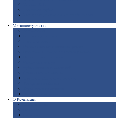
Опоры
ЛЭП
Дымовые
трубы
Закладные
детали для железобетонных
конструкций
Металлообработка
Анодировка
Горячее
цинкование
Лазерная
резка
Правка
плоского металлопроката
Продольно-поперечная
резка рулонов
Порошковая
покраска
Размотка
арматуры
Рубка
металла гильотиной
Резка
газом и плазмой
Сварочно-сборочные
работы
Токарная
обработка
Фрезерование
металла
Шлифовка
металла
О
Компании
Сертификаты
Новости
Вакансии