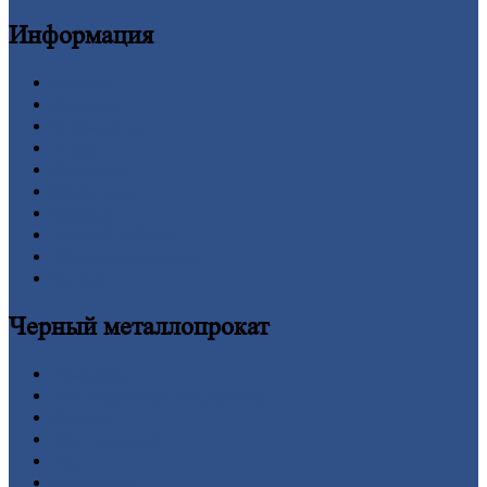
Информация
Главная
Вакансии
О
Компании
Заводы
Контакты
Прайс-лист
Новости
Личный
кабинет
Оформление
заказа
Оплата
Черный
металлопрокат
Арматура
Двутавровая
балка (двутавр)
Квадрат
Круг
стальной
Лист
Проволока