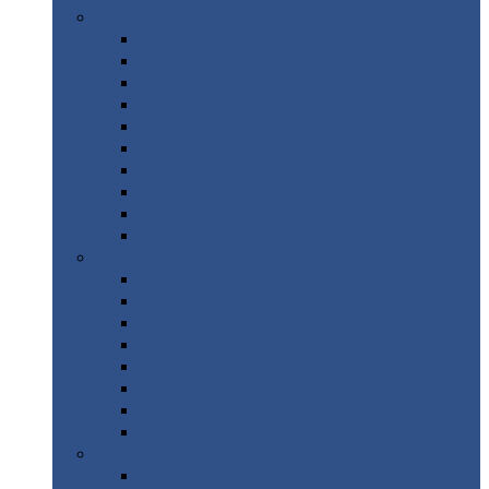
Цветной
металлопрокат
Алюминий
Бронза
Вольфрам
Латунь
Медь
Никель
Олово
Свинец
Титан
Цинк
Нержавеющий
металлопрокат
Лента
Проволока
Квадрат
Круг
нержавеющий
Лист/рулон
Труба
Шестигранник
Диски
ЖБИ
/ Железобетонные изделия
Бордюрный
камень