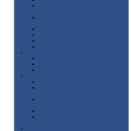
Профнастил
с нестандартной шириной С21
Профнастил
с нестандартной шириной
МП35
Профнастил
с нестандартной шириной
НС35
Профнастил
с нестандартной шириной С44
Профнастил
с нестандартной шириной Н60
Профнастил
с нестандартной шириной Н75
Профнастил
с нестандартной шириной Н114
Профнастил
Профнастил
для крыши
Профнастил
окрашенный
Профнастил
оцинкованный
Сэндвич-панели
Нестандартные
сэндвич панели
С
минераловатным утеплителем (
кровельные )
С
утеплителем из пенополистерола (
кровельные )
С
минераловатным утеплителем ( стеновые )
С
утеплителем из пенополистерола (
стеновые )
Металлочерепица