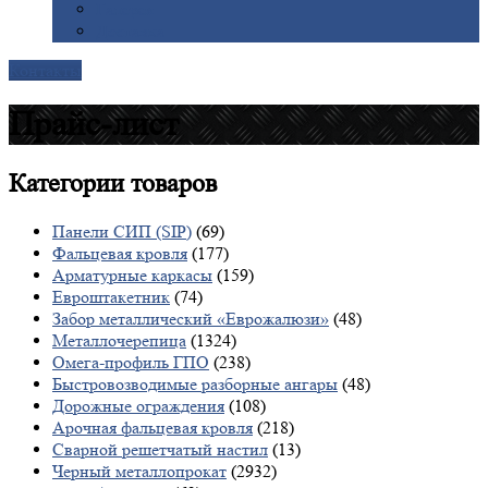
Галерея
Доставка
Контакты
Прайс-лист
Категории
товаров
Панели СИП (SIP)
(69)
Фальцевая кровля
(177)
Арматурные каркасы
(159)
Евроштакетник
(74)
Забор металлический «Еврожалюзи»
(48)
Металлочерепица
(1324)
Омега-профиль ГПО
(238)
Быстровозводимые разборные ангары
(48)
Дорожные ограждения
(108)
Арочная фальцевая кровля
(218)
Сварной решетчатый настил
(13)
Черный металлопрокат
(2932)