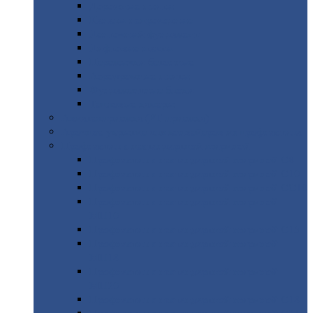
Дорожные
плиты
Каналы
непроходные
Ленточный
фундамент
Лифтовые
шахты
Перемычки
бетонные
Аэродромные
плиты
Фундаментные
блоки
Тепловые
камеры
Авиатехприемка
(РТ приемка)
Арочное
укрытие для конвейеров из профнастила
Профнастил
с нестандартной шириной
Профнастил
с нестандартной шириной С8
Профнастил
с нестандартной шириной С10
Профнастил
с нестандартной шириной СС10
Профнастил
с нестандартной шириной
МП10
Профнастил
с нестандартной шириной С15
Профнастил
с нестандартной шириной
МП18
Профнастил
с нестандартной шириной
МП20
Профнастил
с нестандартной шириной С18