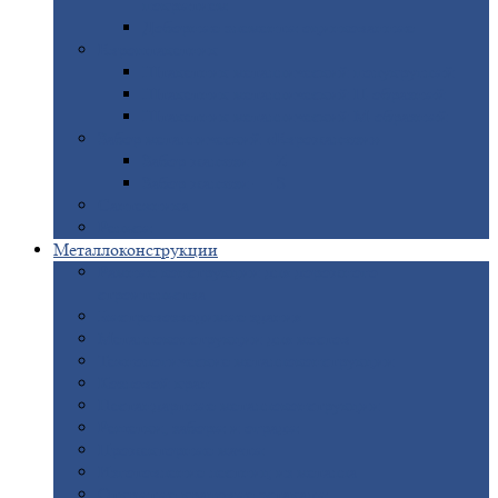
покрытием
Доборные
элементы оцинкованные
Евроштакетник
Штакетник
металлический полукруглый
Штакетник
металлический П-образный
Штакетник
металлический М-образный
Забор
металлический «Еврожалюзи»
Забор
жалюзи — Z
Забор
жалюзи — S
Сантехника
Рельсы
Металлоконструкции
Рамные
конструкции для дорожного
строительства
Быстровозводимые
здания
Металлоконструкции
для мостов
Технологические
металлоконструкции
Козловой
кран
Нестандартные
металлоконструкции
Решетки,
заборы и ограды
Прожекторные
мачты
Изготовление
лестниц из металла
Открытые
крановые эстакады