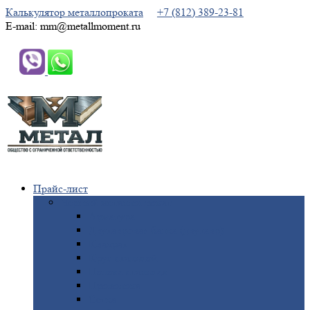
Калькулятор металлопроката
+7 (812) 389-23-81
E-mail: mm@metallmoment.ru
Прайс-лист
Черный
металлопрокат
Арматура
Двутавровая
балка (двутавр)
Квадрат
Круг
стальной
Полоса
стальная
Проволока
Сетка