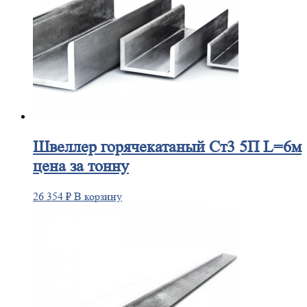
Швеллер
горячекатаный Ст3 5П L=6м
цена за тонну
26 354
₽
В корзину