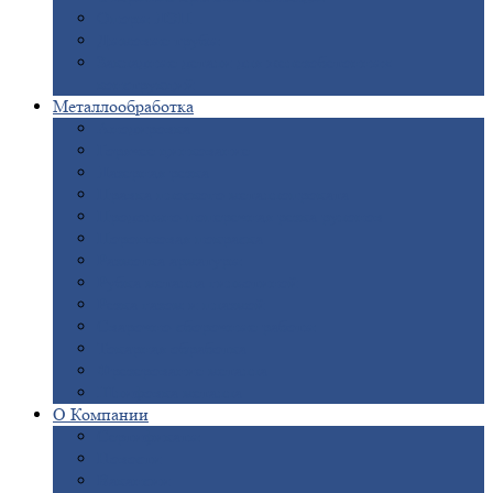
Опоры
ЛЭП
Дымовые
трубы
Закладные
детали для железобетонных
конструкций
Металлообработка
Анодировка
Горячее
цинкование
Лазерная
резка
Правка
плоского металлопроката
Продольно-поперечная
резка рулонов
Порошковая
покраска
Размотка
арматуры
Рубка
металла гильотиной
Резка
газом и плазмой
Сварочно-сборочные
работы
Токарная
обработка
Фрезерование
металла
Шлифовка
металла
О
Компании
Сертификаты
Новости
Вакансии