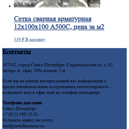
Сетка
сварная арматурная
12х100х100 А500С, цена за м2
339
₽
В корзину
Контакты
197342, город Санкт-Петербург, Сердобольская ул, д. 65
литера А, офис 509а помещ. 2-н
Если вы не нашли интересующей вас информации о
предоставляемом нами ассортименте металлопроката -
позвоните нам в офис или на телефон менеджера.
Телефоны для связи
Санкт-Петербург:
+7 (812) 389-23-81
Оставить заявку на почту:
mm@metallmoment.ru