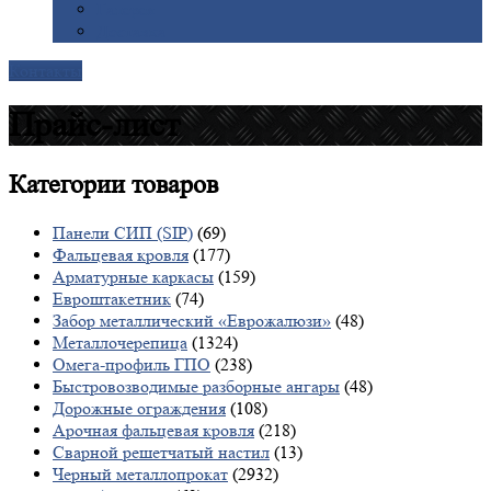
Галерея
Доставка
Контакты
Прайс-лист
Категории
товаров
Панели СИП (SIP)
(69)
Фальцевая кровля
(177)
Арматурные каркасы
(159)
Евроштакетник
(74)
Забор металлический «Еврожалюзи»
(48)
Металлочерепица
(1324)
Омега-профиль ГПО
(238)
Быстровозводимые разборные ангары
(48)
Дорожные ограждения
(108)
Арочная фальцевая кровля
(218)
Сварной решетчатый настил
(13)
Черный металлопрокат
(2932)