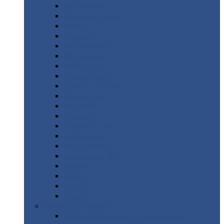
Монтеррей
Супермонтеррей
Макси
Экоррей
Монтекристо
Монтерроса
Трамонтана
Квинта
плюс
Квинта
плюс 3D
Квинта
уно
Монкатта
Классик
Классик
плюс
Ламонтерра
Ламонтерра
X
Ламонтерра
XL
Модерн
Камея
Квадро
Кредо
Доборные
элементы
Доборные
элементы с полимерным