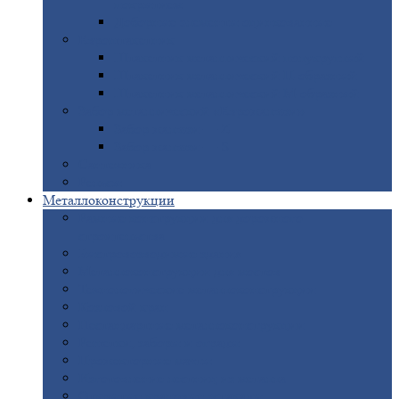
покрытием
Доборные
элементы оцинкованные
Евроштакетник
Штакетник
металлический полукруглый
Штакетник
металлический П-образный
Штакетник
металлический М-образный
Забор
металлический «Еврожалюзи»
Забор
жалюзи — Z
Забор
жалюзи — S
Сантехника
Рельсы
Металлоконструкции
Рамные
конструкции для дорожного
строительства
Быстровозводимые
здания
Металлоконструкции
для мостов
Технологические
металлоконструкции
Козловой
кран
Нестандартные
металлоконструкции
Решетки,
заборы и ограды
Прожекторные
мачты
Изготовление
лестниц из металла
Открытые
крановые эстакады