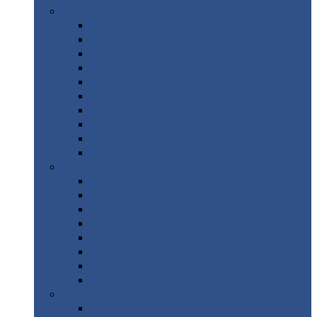
Цветной
металлопрокат
Алюминий
Бронза
Вольфрам
Латунь
Медь
Никель
Олово
Свинец
Титан
Цинк
Нержавеющий
металлопрокат
Лента
Проволока
Квадрат
Круг
нержавеющий
Лист/рулон
Труба
Шестигранник
Диски
ЖБИ
/ Железобетонные изделия
Бордюрный
камень