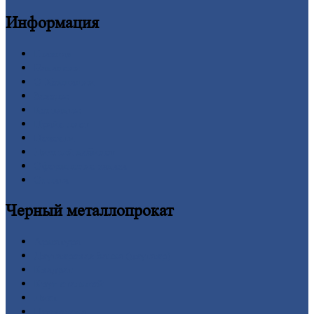
Информация
Главная
Вакансии
О
Компании
Заводы
Контакты
Прайс-лист
Новости
Личный
кабинет
Оформление
заказа
Оплата
Черный
металлопрокат
Арматура
Двутавровая
балка (двутавр)
Квадрат
Круг
стальной
Лист
Проволока