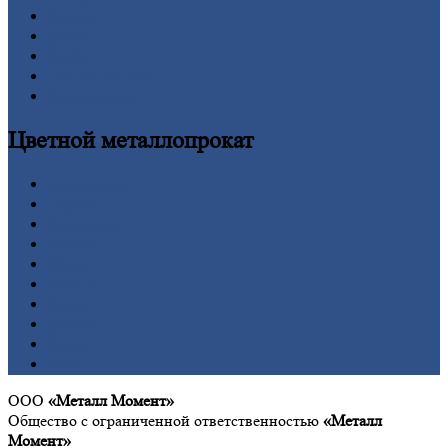
Рельсы
Сетка
Труба
Шестигранник
Калькулятор
Цветной
металлопрокат
Алюминий
Бронза
Вольфрам
Латунь
Медь
Никель
Олово
Свинец
Титан
Цинк
ООО
«Металл Момент»
Общество с ограниченной ответственностью
«Металл
Момент»