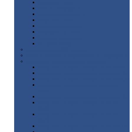
Дорожные
плиты
Каналы
непроходные
Ленточный
фундамент
Лифтовые
шахты
Перемычки
бетонные
Аэродромные
плиты
Фундаментные
блоки
Тепловые
камеры
Авиатехприемка
(РТ приемка)
Арочное
укрытие для конвейеров из профнастила
Профнастил
с нестандартной шириной
Профнастил
с нестандартной шириной С8
Профнастил
с нестандартной шириной С10
Профнастил
с нестандартной шириной СС10
Профнастил
с нестандартной шириной
МП10
Профнастил
с нестандартной шириной С15
Профнастил
с нестандартной шириной
МП18
Профнастил
с нестандартной шириной
МП20
Профнастил
с нестандартной шириной С18