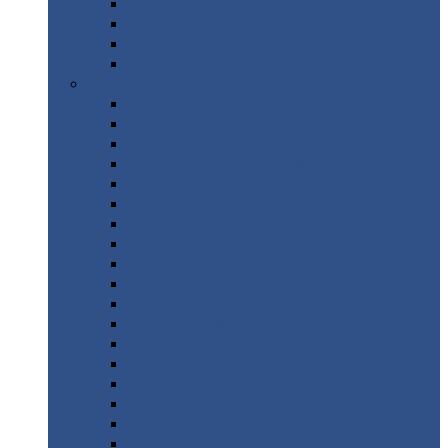
Труба
стальная
Уголок
стальной
Швеллер
Шестигранник
Листовой
прокат
Просечно-вытяжной
лист / ПВЛ
Лист
холоднокатаный
Лист
оцинкованный
Лист
горячекатаный Ст09Г2С
Лист
горячекатаный Ст3
Лист
рифленый: чечевицы
Лист
сталь 10Г2ФБЮ
Лист
сталь 10ХСНД
Лист
сталь 10ХСНД-12
Лист
сталь 12Х1МФ
Лист
сталь 12ХМ
Лист
сталь 16ГС
Лист
сталь 20
Лист
сталь 20К
Лист
сталь 20ЮЧ
Лист
сталь 20Х
Лист
сталь 22К
Лист
сталь 45