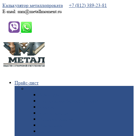
Калькулятор металлопроката
+7 (812) 389-23-81
E-mail: mm@metallmoment.ru
Прайс-лист
Черный
металлопрокат
Арматура
Двутавровая
балка (двутавр)
Квадрат
Круг
стальной
Полоса
стальная
Проволока
Сетка