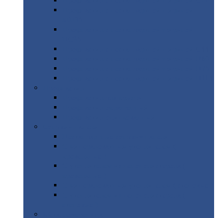
Профнастил
с нестандартной шириной С21
Профнастил
с нестандартной шириной
МП35
Профнастил
с нестандартной шириной
НС35
Профнастил
с нестандартной шириной С44
Профнастил
с нестандартной шириной Н60
Профнастил
с нестандартной шириной Н75
Профнастил
с нестандартной шириной Н114
Профнастил
Профнастил
для крыши
Профнастил
окрашенный
Профнастил
оцинкованный
Сэндвич-панели
Нестандартные
сэндвич панели
С
минераловатным утеплителем (
кровельные )
С
утеплителем из пенополистерола (
кровельные )
С
минераловатным утеплителем ( стеновые )
С
утеплителем из пенополистерола (
стеновые )
Металлочерепица