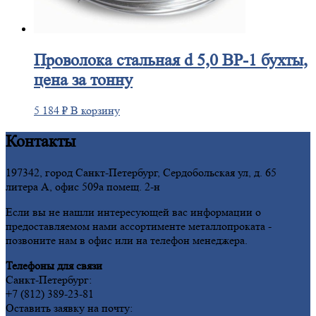
Проволока
стальная d 5,0 ВР-1 бухты,
цена за тонну
5 184
₽
В корзину
Контакты
197342, город Санкт-Петербург, Сердобольская ул, д. 65
литера А, офис 509а помещ. 2-н
Если вы не нашли интересующей вас информации о
предоставляемом нами ассортименте металлопроката -
позвоните нам в офис или на телефон менеджера.
Телефоны для связи
Санкт-Петербург:
+7 (812) 389-23-81
Оставить заявку на почту: