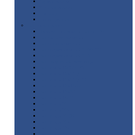
Труба
стальная
Уголок
стальной
Швеллер
Шестигранник
Листовой
прокат
Просечно-вытяжной
лист / ПВЛ
Лист
холоднокатаный
Лист
оцинкованный
Лист
горячекатаный Ст09Г2С
Лист
горячекатаный Ст3
Лист
рифленый: чечевицы
Лист
сталь 10Г2ФБЮ
Лист
сталь 10ХСНД
Лист
сталь 10ХСНД-12
Лист
сталь 12Х1МФ
Лист
сталь 12ХМ
Лист
сталь 16ГС
Лист
сталь 20
Лист
сталь 20К
Лист
сталь 20ЮЧ
Лист
сталь 20Х
Лист
сталь 22К
Лист
сталь 45