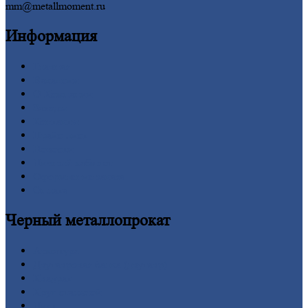
mm@metallmoment.ru
Информация
Главная
Вакансии
О
Компании
Заводы
Контакты
Прайс-лист
Новости
Личный
кабинет
Оформление
заказа
Оплата
Черный
металлопрокат
Арматура
Двутавровая
балка (двутавр)
Квадрат
Круг
стальной
Лист