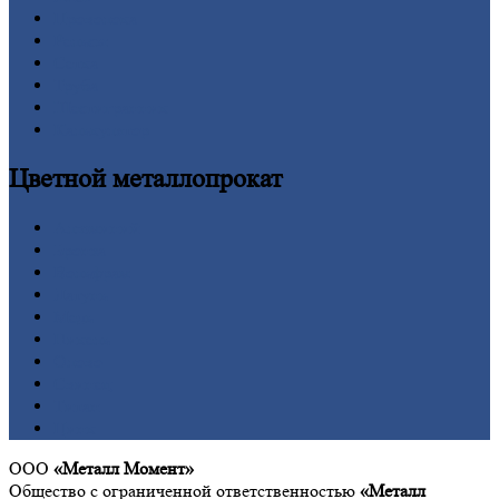
Проволока
Рельсы
Сетка
Труба
Шестигранник
Калькулятор
Цветной
металлопрокат
Алюминий
Бронза
Вольфрам
Латунь
Медь
Никель
Олово
Свинец
Титан
Цинк
ООО
«Металл Момент»
Общество с ограниченной ответственностью
«Металл