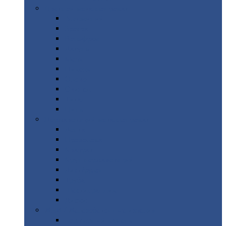
Цветной
металлопрокат
Алюминий
Бронза
Вольфрам
Латунь
Медь
Никель
Олово
Свинец
Титан
Цинк
Нержавеющий
металлопрокат
Лента
Проволока
Квадрат
Круг
нержавеющий
Лист/рулон
Труба
Шестигранник
Диски
ЖБИ
/ Железобетонные изделия
Бордюрный
камень