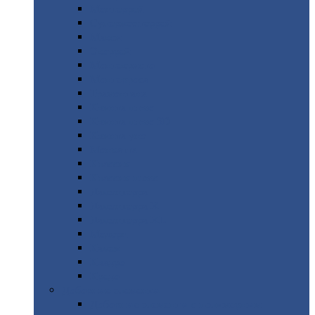
Монтеррей
Супермонтеррей
Макси
Экоррей
Монтекристо
Монтерроса
Трамонтана
Квинта
плюс
Квинта
плюс 3D
Квинта
уно
Монкатта
Классик
Классик
плюс
Ламонтерра
Ламонтерра
X
Ламонтерра
XL
Модерн
Камея
Квадро
Кредо
Доборные
элементы
Доборные
элементы с полимерным