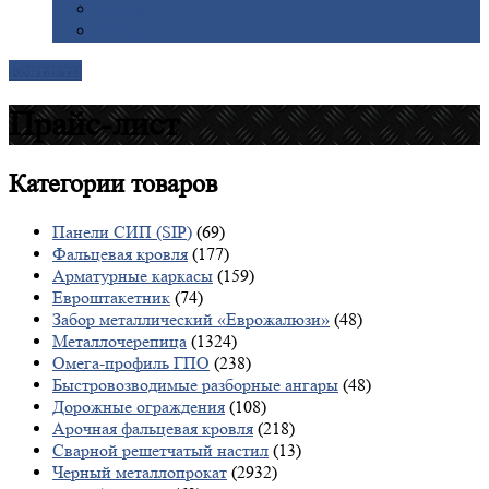
Галерея
Доставка
Контакты
Прайс-лист
Категории
товаров
Панели СИП (SIP)
(69)
Фальцевая кровля
(177)
Арматурные каркасы
(159)
Евроштакетник
(74)
Забор металлический «Еврожалюзи»
(48)
Металлочерепица
(1324)
Омега-профиль ГПО
(238)
Быстровозводимые разборные ангары
(48)
Дорожные ограждения
(108)
Арочная фальцевая кровля
(218)
Сварной решетчатый настил
(13)
Черный металлопрокат
(2932)