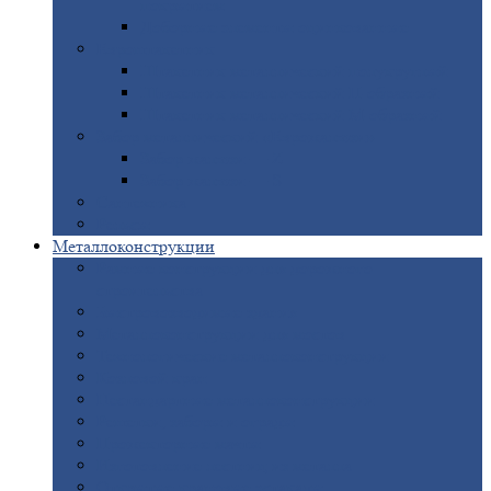
покрытием
Доборные
элементы оцинкованные
Евроштакетник
Штакетник
металлический полукруглый
Штакетник
металлический П-образный
Штакетник
металлический М-образный
Забор
металлический «Еврожалюзи»
Забор
жалюзи — Z
Забор
жалюзи — S
Сантехника
Рельсы
Металлоконструкции
Рамные
конструкции для дорожного
строительства
Быстровозводимые
здания
Металлоконструкции
для мостов
Технологические
металлоконструкции
Козловой
кран
Нестандартные
металлоконструкции
Решетки,
заборы и ограды
Прожекторные
мачты
Изготовление
лестниц из металла
Открытые
крановые эстакады