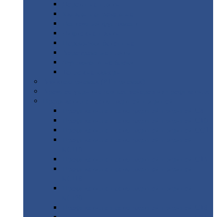
Дорожные
плиты
Каналы
непроходные
Ленточный
фундамент
Лифтовые
шахты
Перемычки
бетонные
Аэродромные
плиты
Фундаментные
блоки
Тепловые
камеры
Авиатехприемка
(РТ приемка)
Арочное
укрытие для конвейеров из профнастила
Профнастил
с нестандартной шириной
Профнастил
с нестандартной шириной С8
Профнастил
с нестандартной шириной С10
Профнастил
с нестандартной шириной СС10
Профнастил
с нестандартной шириной
МП10
Профнастил
с нестандартной шириной С15
Профнастил
с нестандартной шириной
МП18
Профнастил
с нестандартной шириной
МП20
Профнастил
с нестандартной шириной С18