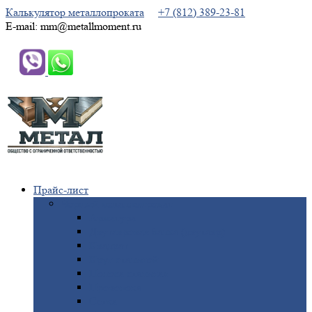
Калькулятор металлопроката
+7 (812) 389-23-81
E-mail: mm@metallmoment.ru
Прайс-лист
Черный
металлопрокат
Арматура
Двутавровая
балка (двутавр)
Квадрат
Круг
стальной
Полоса
стальная
Проволока
Сетка