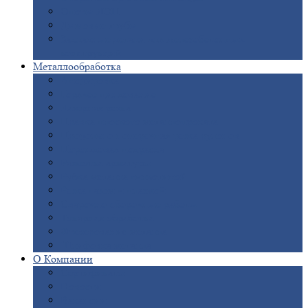
Опоры
ЛЭП
Дымовые
трубы
Закладные
детали для железобетонных
конструкций
Металлообработка
Анодировка
Горячее
цинкование
Лазерная
резка
Правка
плоского металлопроката
Продольно-поперечная
резка рулонов
Порошковая
покраска
Размотка
арматуры
Рубка
металла гильотиной
Резка
газом и плазмой
Сварочно-сборочные
работы
Токарная
обработка
Фрезерование
металла
Шлифовка
металла
О
Компании
Сертификаты
Новости
Вакансии