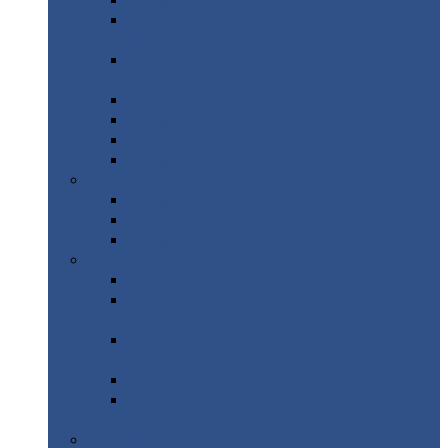
Профнастил
с нестандартной шириной С21
Профнастил
с нестандартной шириной
МП35
Профнастил
с нестандартной шириной
НС35
Профнастил
с нестандартной шириной С44
Профнастил
с нестандартной шириной Н60
Профнастил
с нестандартной шириной Н75
Профнастил
с нестандартной шириной Н114
Профнастил
Профнастил
для крыши
Профнастил
окрашенный
Профнастил
оцинкованный
Сэндвич-панели
Нестандартные
сэндвич панели
С
минераловатным утеплителем (
кровельные )
С
утеплителем из пенополистерола (
кровельные )
С
минераловатным утеплителем ( стеновые )
С
утеплителем из пенополистерола (
стеновые )
Металлочерепица