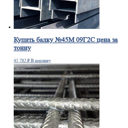
Купить
балку №45М 09Г2С цена за
тонну
45 782
₽
В корзину