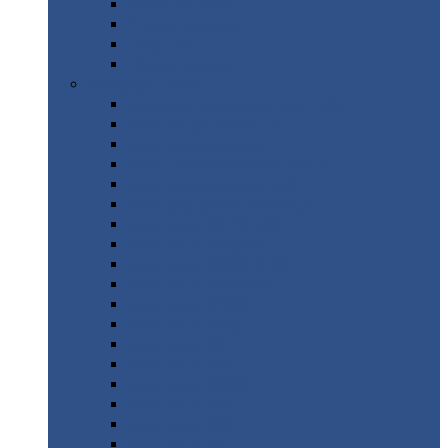
Труба
стальная
Уголок
стальной
Швеллер
Шестигранник
Листовой
прокат
Просечно-вытяжной
лист / ПВЛ
Лист
холоднокатаный
Лист
оцинкованный
Лист
горячекатаный Ст09Г2С
Лист
горячекатаный Ст3
Лист
рифленый: чечевицы
Лист
сталь 10Г2ФБЮ
Лист
сталь 10ХСНД
Лист
сталь 10ХСНД-12
Лист
сталь 12Х1МФ
Лист
сталь 12ХМ
Лист
сталь 16ГС
Лист
сталь 20
Лист
сталь 20К
Лист
сталь 20ЮЧ
Лист
сталь 20Х
Лист
сталь 22К
Лист
сталь 45