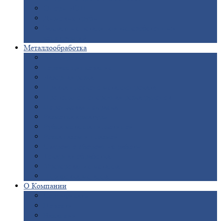
Опоры
ЛЭП
Дымовые
трубы
Закладные
детали для железобетонных
конструкций
Металлообработка
Анодировка
Горячее
цинкование
Лазерная
резка
Правка
плоского металлопроката
Продольно-поперечная
резка рулонов
Порошковая
покраска
Размотка
арматуры
Рубка
металла гильотиной
Резка
газом и плазмой
Сварочно-сборочные
работы
Токарная
обработка
Фрезерование
металла
Шлифовка
металла
О
Компании
Сертификаты
Новости
Вакансии