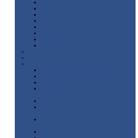
Дорожные
плиты
Каналы
непроходные
Ленточный
фундамент
Лифтовые
шахты
Перемычки
бетонные
Аэродромные
плиты
Фундаментные
блоки
Тепловые
камеры
Авиатехприемка
(РТ приемка)
Арочное
укрытие для конвейеров из профнастила
Профнастил
с нестандартной шириной
Профнастил
с нестандартной шириной С8
Профнастил
с нестандартной шириной С10
Профнастил
с нестандартной шириной СС10
Профнастил
с нестандартной шириной
МП10
Профнастил
с нестандартной шириной С15
Профнастил
с нестандартной шириной
МП18
Профнастил
с нестандартной шириной
МП20
Профнастил
с нестандартной шириной С18