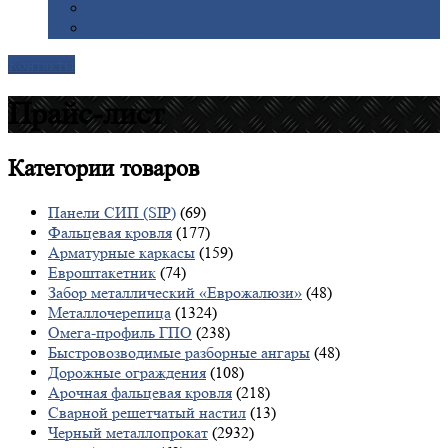
Галерея
Доставка
Контакты
Прайс-лист
Категории
товаров
Панели СИП (SIP)
(69)
Фальцевая кровля
(177)
Арматурные каркасы
(159)
Евроштакетник
(74)
Забор металлический «Еврожалюзи»
(48)
Металлочерепица
(1324)
Омега-профиль ГПО
(238)
Быстровозводимые разборные ангары
(48)
Дорожные ограждения
(108)
Арочная фальцевая кровля
(218)
Сварной решетчатый настил
(13)
Черный металлопрокат
(2932)