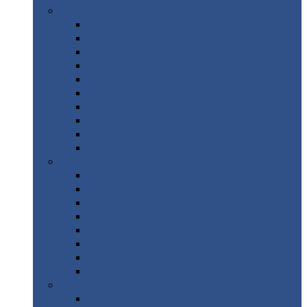
Цветной
металлопрокат
Алюминий
Бронза
Вольфрам
Латунь
Медь
Никель
Олово
Свинец
Титан
Цинк
Нержавеющий
металлопрокат
Лента
Проволока
Квадрат
Круг
нержавеющий
Лист/рулон
Труба
Шестигранник
Диски
ЖБИ
/ Железобетонные изделия
Бордюрный
камень