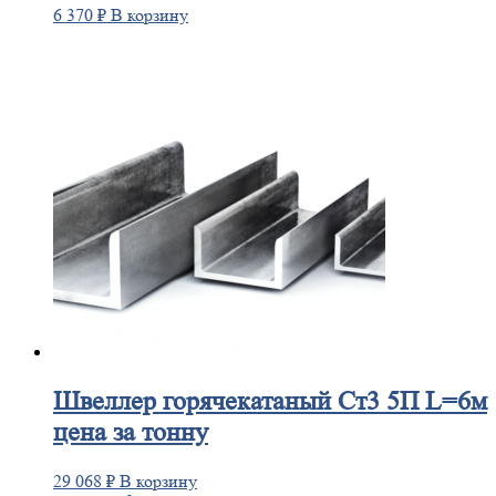
6 370
₽
В корзину
Швеллер
горячекатаный Ст3 5П L=6м
цена за тонну
29 068
₽
В корзину