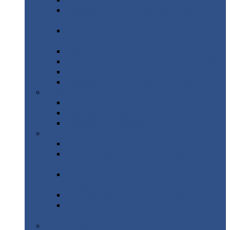
Профнастил
с нестандартной шириной С21
Профнастил
с нестандартной шириной
МП35
Профнастил
с нестандартной шириной
НС35
Профнастил
с нестандартной шириной С44
Профнастил
с нестандартной шириной Н60
Профнастил
с нестандартной шириной Н75
Профнастил
с нестандартной шириной Н114
Профнастил
Профнастил
для крыши
Профнастил
окрашенный
Профнастил
оцинкованный
Сэндвич-панели
Нестандартные
сэндвич панели
С
минераловатным утеплителем (
кровельные )
С
утеплителем из пенополистерола (
кровельные )
С
минераловатным утеплителем ( стеновые )
С
утеплителем из пенополистерола (
стеновые )
Металлочерепица