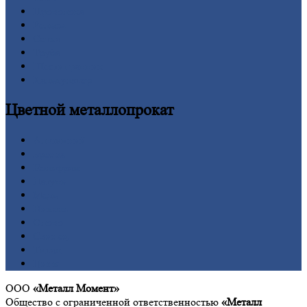
Проволока
Рельсы
Сетка
Труба
Шестигранник
Калькулятор
Цветной
металлопрокат
Алюминий
Бронза
Вольфрам
Латунь
Медь
Никель
Олово
Свинец
Титан
Цинк
ООО
«Металл Момент»
Общество с ограниченной ответственностью
«Металл