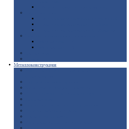
покрытием
Доборные
элементы оцинкованные
Евроштакетник
Штакетник
металлический полукруглый
Штакетник
металлический П-образный
Штакетник
металлический М-образный
Забор
металлический «Еврожалюзи»
Забор
жалюзи — Z
Забор
жалюзи — S
Сантехника
Рельсы
Металлоконструкции
Рамные
конструкции для дорожного
строительства
Быстровозводимые
здания
Металлоконструкции
для мостов
Технологические
металлоконструкции
Козловой
кран
Нестандартные
металлоконструкции
Решетки,
заборы и ограды
Прожекторные
мачты
Изготовление
лестниц из металла
Открытые
крановые эстакады