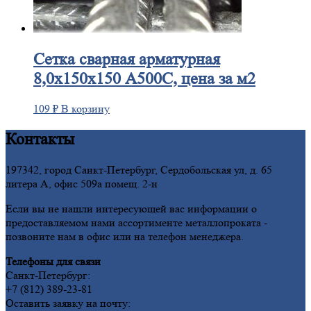
Сетка
сварная арматурная
8,0х150х150 А500С, цена за м2
109
₽
В корзину
Контакты
197342, город Санкт-Петербург, Сердобольская ул, д. 65
литера А, офис 509а помещ. 2-н
Если вы не нашли интересующей вас информации о
предоставляемом нами ассортименте металлопроката -
позвоните нам в офис или на телефон менеджера.
Телефоны для связи
Санкт-Петербург:
+7 (812) 389-23-81
Оставить заявку на почту: