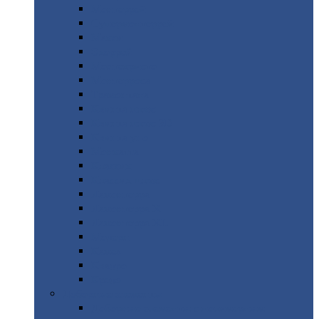
Монтеррей
Супермонтеррей
Макси
Экоррей
Монтекристо
Монтерроса
Трамонтана
Квинта
плюс
Квинта
плюс 3D
Квинта
уно
Монкатта
Классик
Классик
плюс
Ламонтерра
Ламонтерра
X
Ламонтерра
XL
Модерн
Камея
Квадро
Кредо
Доборные
элементы
Доборные
элементы с полимерным