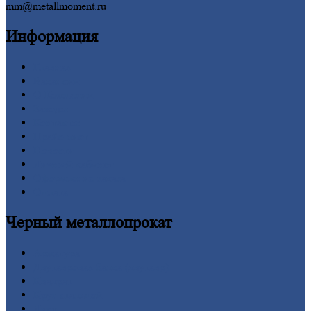
mm@metallmoment.ru
Информация
Главная
Вакансии
О
Компании
Заводы
Контакты
Прайс-лист
Новости
Личный
кабинет
Оформление
заказа
Оплата
Черный
металлопрокат
Арматура
Двутавровая
балка (двутавр)
Квадрат
Круг
стальной
Лист