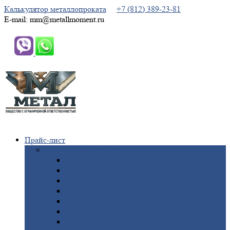
Калькулятор металлопроката
+7 (812) 389-23-81
E-mail: mm@metallmoment.ru
Прайс-лист
Черный
металлопрокат
Арматура
Двутавровая
балка (двутавр)
Квадрат
Круг
стальной
Полоса
стальная
Проволока
Сетка