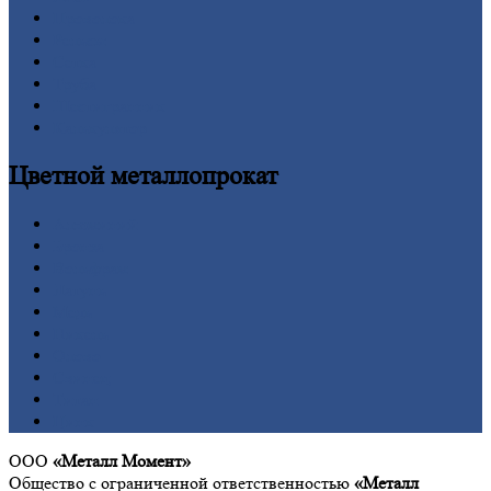
Проволока
Рельсы
Сетка
Труба
Шестигранник
Калькулятор
Цветной
металлопрокат
Алюминий
Бронза
Вольфрам
Латунь
Медь
Никель
Олово
Свинец
Титан
Цинк
ООО
«Металл Момент»
Общество с ограниченной ответственностью
«Металл