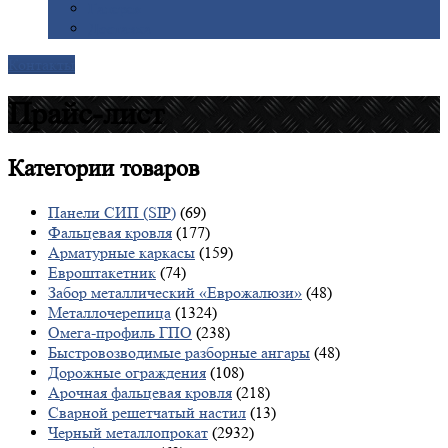
Галерея
Доставка
Контакты
Прайс-лист
Категории
товаров
Панели СИП (SIP)
(69)
Фальцевая кровля
(177)
Арматурные каркасы
(159)
Евроштакетник
(74)
Забор металлический «Еврожалюзи»
(48)
Металлочерепица
(1324)
Омега-профиль ГПО
(238)
Быстровозводимые разборные ангары
(48)
Дорожные ограждения
(108)
Арочная фальцевая кровля
(218)
Сварной решетчатый настил
(13)
Черный металлопрокат
(2932)