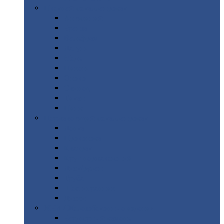
Цветной
металлопрокат
Алюминий
Бронза
Вольфрам
Латунь
Медь
Никель
Олово
Свинец
Титан
Цинк
Нержавеющий
металлопрокат
Лента
Проволока
Квадрат
Круг
нержавеющий
Лист/рулон
Труба
Шестигранник
Диски
ЖБИ
/ Железобетонные изделия
Бордюрный
камень