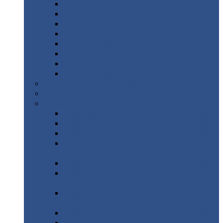
Дорожные
плиты
Каналы
непроходные
Ленточный
фундамент
Лифтовые
шахты
Перемычки
бетонные
Аэродромные
плиты
Фундаментные
блоки
Тепловые
камеры
Авиатехприемка
(РТ приемка)
Арочное
укрытие для конвейеров из профнастила
Профнастил
с нестандартной шириной
Профнастил
с нестандартной шириной С8
Профнастил
с нестандартной шириной С10
Профнастил
с нестандартной шириной СС10
Профнастил
с нестандартной шириной
МП10
Профнастил
с нестандартной шириной С15
Профнастил
с нестандартной шириной
МП18
Профнастил
с нестандартной шириной
МП20
Профнастил
с нестандартной шириной С18