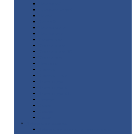
Монтеррей
Супермонтеррей
Макси
Экоррей
Монтекристо
Монтерроса
Трамонтана
Квинта
плюс
Квинта
плюс 3D
Квинта
уно
Монкатта
Классик
Классик
плюс
Ламонтерра
Ламонтерра
X
Ламонтерра
XL
Модерн
Камея
Квадро
Кредо
Доборные
элементы
Доборные
элементы с полимерным