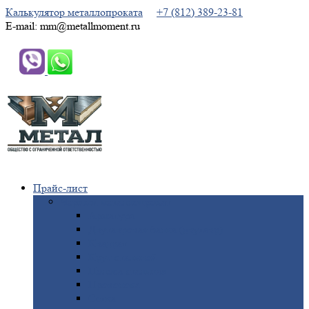
Калькулятор металлопроката
+7 (812) 389-23-81
E-mail: mm@metallmoment.ru
Прайс-лист
Черный
металлопрокат
Арматура
Двутавровая
балка (двутавр)
Квадрат
Круг
стальной
Полоса
стальная
Проволока
Сетка