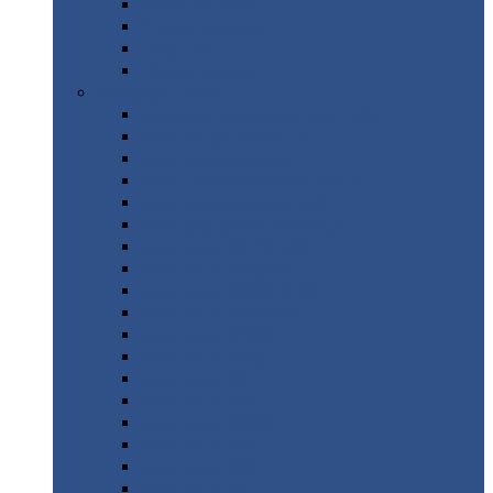
Труба
стальная
Уголок
стальной
Швеллер
Шестигранник
Листовой
прокат
Просечно-вытяжной
лист / ПВЛ
Лист
холоднокатаный
Лист
оцинкованный
Лист
горячекатаный Ст09Г2С
Лист
горячекатаный Ст3
Лист
рифленый: чечевицы
Лист
сталь 10Г2ФБЮ
Лист
сталь 10ХСНД
Лист
сталь 10ХСНД-12
Лист
сталь 12Х1МФ
Лист
сталь 12ХМ
Лист
сталь 16ГС
Лист
сталь 20
Лист
сталь 20К
Лист
сталь 20ЮЧ
Лист
сталь 20Х
Лист
сталь 22К
Лист
сталь 45