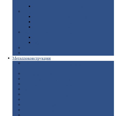
покрытием
Доборные
элементы оцинкованные
Евроштакетник
Штакетник
металлический полукруглый
Штакетник
металлический П-образный
Штакетник
металлический М-образный
Забор
металлический «Еврожалюзи»
Забор
жалюзи — Z
Забор
жалюзи — S
Сантехника
Рельсы
Металлоконструкции
Рамные
конструкции для дорожного
строительства
Быстровозводимые
здания
Металлоконструкции
для мостов
Технологические
металлоконструкции
Козловой
кран
Нестандартные
металлоконструкции
Решетки,
заборы и ограды
Прожекторные
мачты
Изготовление
лестниц из металла
Открытые
крановые эстакады