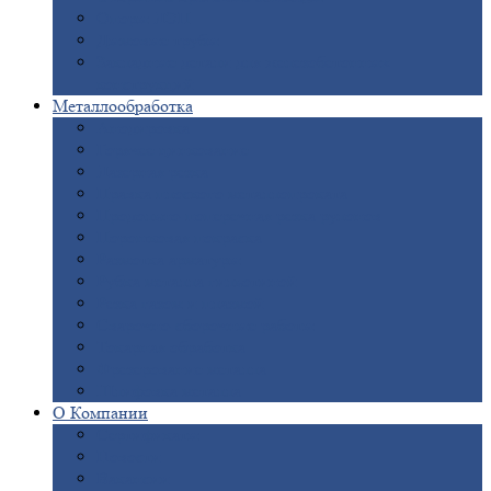
Опоры
ЛЭП
Дымовые
трубы
Закладные
детали для железобетонных
конструкций
Металлообработка
Анодировка
Горячее
цинкование
Лазерная
резка
Правка
плоского металлопроката
Продольно-поперечная
резка рулонов
Порошковая
покраска
Размотка
арматуры
Рубка
металла гильотиной
Резка
газом и плазмой
Сварочно-сборочные
работы
Токарная
обработка
Фрезерование
металла
Шлифовка
металла
О
Компании
Сертификаты
Новости
Вакансии