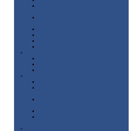
Профнастил
с нестандартной шириной С21
Профнастил
с нестандартной шириной
МП35
Профнастил
с нестандартной шириной
НС35
Профнастил
с нестандартной шириной С44
Профнастил
с нестандартной шириной Н60
Профнастил
с нестандартной шириной Н75
Профнастил
с нестандартной шириной Н114
Профнастил
Профнастил
для крыши
Профнастил
окрашенный
Профнастил
оцинкованный
Сэндвич-панели
Нестандартные
сэндвич панели
С
минераловатным утеплителем (
кровельные )
С
утеплителем из пенополистерола (
кровельные )
С
минераловатным утеплителем ( стеновые )
С
утеплителем из пенополистерола (
стеновые )
Металлочерепица