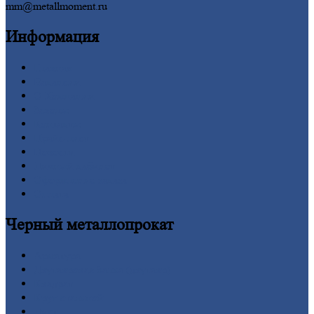
mm@metallmoment.ru
Информация
Главная
Вакансии
О
Компании
Заводы
Контакты
Прайс-лист
Новости
Личный
кабинет
Оформление
заказа
Оплата
Черный
металлопрокат
Арматура
Двутавровая
балка (двутавр)
Квадрат
Круг
стальной
Лист