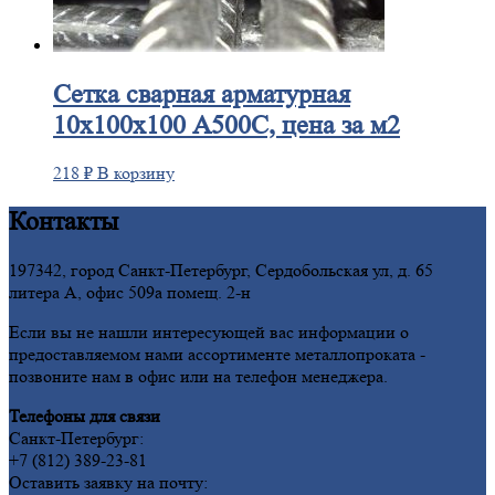
Сетка
сварная арматурная
10х100х100 А500С, цена за м2
218
₽
В корзину
Контакты
197342, город Санкт-Петербург, Сердобольская ул, д. 65
литера А, офис 509а помещ. 2-н
Если вы не нашли интересующей вас информации о
предоставляемом нами ассортименте металлопроката -
позвоните нам в офис или на телефон менеджера.
Телефоны для связи
Санкт-Петербург:
+7 (812) 389-23-81
Оставить заявку на почту: