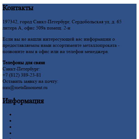
Контакты
197342, город Санкт-Петербург, Сердобольская ул, д. 65
литера А, офис 509а помещ. 2-н
Если вы не нашли интересующей вас информации о
предоставляемом нами ассортименте металлопроката -
позвоните нам в офис или на телефон менеджера.
Телефоны для связи
Санкт-Петербург:
+7 (812) 389-23-81
Оставить заявку на почту:
mm@metallmoment.ru
Информация
Главная
Вакансии
О
Компании
Заводы