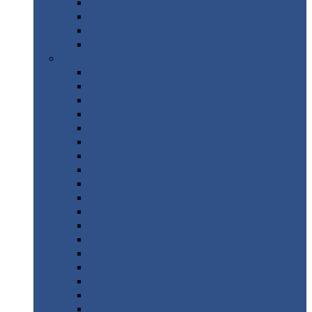
Труба
стальная
Уголок
стальной
Швеллер
Шестигранник
Листовой
прокат
Просечно-вытяжной
лист / ПВЛ
Лист
холоднокатаный
Лист
оцинкованный
Лист
горячекатаный Ст09Г2С
Лист
горячекатаный Ст3
Лист
рифленый: чечевицы
Лист
сталь 10Г2ФБЮ
Лист
сталь 10ХСНД
Лист
сталь 10ХСНД-12
Лист
сталь 12Х1МФ
Лист
сталь 12ХМ
Лист
сталь 16ГС
Лист
сталь 20
Лист
сталь 20К
Лист
сталь 20ЮЧ
Лист
сталь 20Х
Лист
сталь 22К
Лист
сталь 45