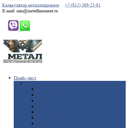
Калькулятор металлопроката
+7 (812) 389-23-81
E-mail: mm@metallmoment.ru
Прайс-лист
Черный
металлопрокат
Арматура
Двутавровая
балка (двутавр)
Квадрат
Круг
стальной
Полоса
стальная
Проволока
Сетка