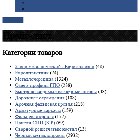
Галерея
Доставка
Контакты
Прайс-лист
Категории
товаров
Забор металлический «Еврожалюзи»
(48)
Евроштакетник
(74)
Металлочерепица
(1324)
Омега-профиль ГПО
(238)
Быстровозводимые разборные ангары
(48)
Дорожные ограждения
(108)
Арочная фальцевая кровля
(218)
Арматурные каркасы
(159)
Фальцевая кровля
(177)
Панели СИП (SIP)
(69)
Сварной решетчатый настил
(13)
Черный металлопрокат
(2932)