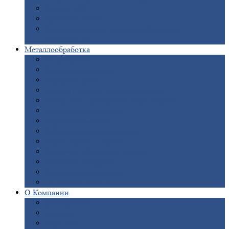
Опоры
ЛЭП
Дымовые
трубы
Закладные
детали для железобетонных
конструкций
Металлообработка
Анодировка
Горячее
цинкование
Лазерная
резка
Правка
плоского металлопроката
Продольно-поперечная
резка рулонов
Порошковая
покраска
Размотка
арматуры
Рубка
металла гильотиной
Резка
газом и плазмой
Сварочно-сборочные
работы
Токарная
обработка
Фрезерование
металла
Шлифовка
металла
О
Компании
Сертификаты
Новости
Вакансии