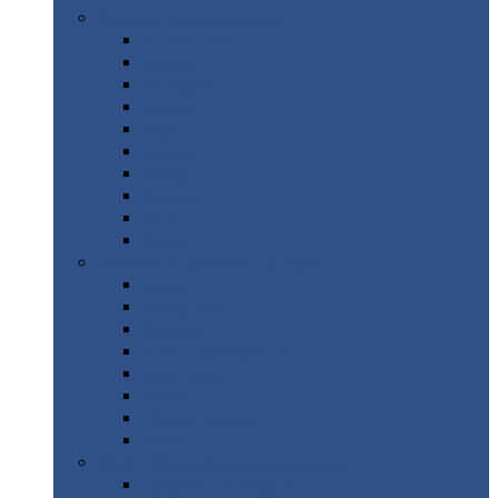
Цветной
металлопрокат
Алюминий
Бронза
Вольфрам
Латунь
Медь
Никель
Олово
Свинец
Титан
Цинк
Нержавеющий
металлопрокат
Лента
Проволока
Квадрат
Круг
нержавеющий
Лист/рулон
Труба
Шестигранник
Диски
ЖБИ
/ Железобетонные изделия
Бордюрный
камень