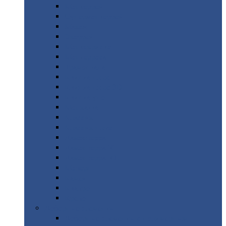
Монтеррей
Супермонтеррей
Макси
Экоррей
Монтекристо
Монтерроса
Трамонтана
Квинта
плюс
Квинта
плюс 3D
Квинта
уно
Монкатта
Классик
Классик
плюс
Ламонтерра
Ламонтерра
X
Ламонтерра
XL
Модерн
Камея
Квадро
Кредо
Доборные
элементы
Доборные
элементы с полимерным