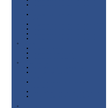
Профнастил
с нестандартной шириной С21
Профнастил
с нестандартной шириной
МП35
Профнастил
с нестандартной шириной
НС35
Профнастил
с нестандартной шириной С44
Профнастил
с нестандартной шириной Н60
Профнастил
с нестандартной шириной Н75
Профнастил
с нестандартной шириной Н114
Профнастил
Профнастил
для крыши
Профнастил
окрашенный
Профнастил
оцинкованный
Сэндвич-панели
Нестандартные
сэндвич панели
С
минераловатным утеплителем (
кровельные )
С
утеплителем из пенополистерола (
кровельные )
С
минераловатным утеплителем ( стеновые )
С
утеплителем из пенополистерола (
стеновые )
Металлочерепица