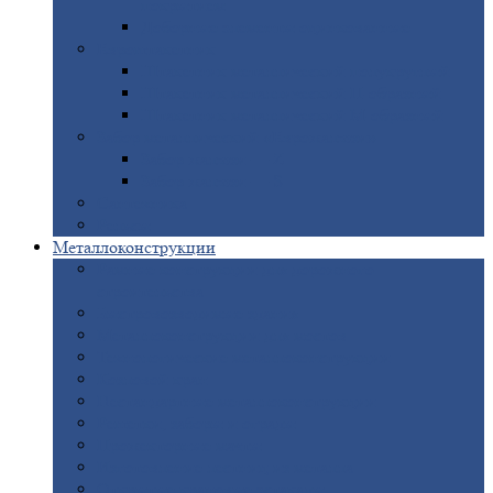
покрытием
Доборные
элементы оцинкованные
Евроштакетник
Штакетник
металлический полукруглый
Штакетник
металлический П-образный
Штакетник
металлический М-образный
Забор
металлический «Еврожалюзи»
Забор
жалюзи — Z
Забор
жалюзи — S
Сантехника
Рельсы
Металлоконструкции
Рамные
конструкции для дорожного
строительства
Быстровозводимые
здания
Металлоконструкции
для мостов
Технологические
металлоконструкции
Козловой
кран
Нестандартные
металлоконструкции
Решетки,
заборы и ограды
Прожекторные
мачты
Изготовление
лестниц из металла
Открытые
крановые эстакады