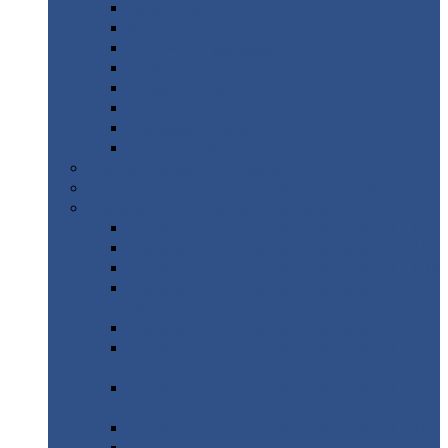
Дорожные
плиты
Каналы
непроходные
Ленточный
фундамент
Лифтовые
шахты
Перемычки
бетонные
Аэродромные
плиты
Фундаментные
блоки
Тепловые
камеры
Авиатехприемка
(РТ приемка)
Арочное
укрытие для конвейеров из профнастила
Профнастил
с нестандартной шириной
Профнастил
с нестандартной шириной С8
Профнастил
с нестандартной шириной С10
Профнастил
с нестандартной шириной СС10
Профнастил
с нестандартной шириной
МП10
Профнастил
с нестандартной шириной С15
Профнастил
с нестандартной шириной
МП18
Профнастил
с нестандартной шириной
МП20
Профнастил
с нестандартной шириной С18