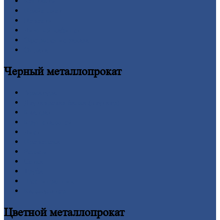
Контакты
Прайс-лист
Новости
Личный
кабинет
Оформление
заказа
Оплата
Черный
металлопрокат
Арматура
Двутавровая
балка (двутавр)
Квадрат
Круг
стальной
Лист
Проволока
Рельсы
Сетка
Труба
Шестигранник
Калькулятор
Цветной
металлопрокат