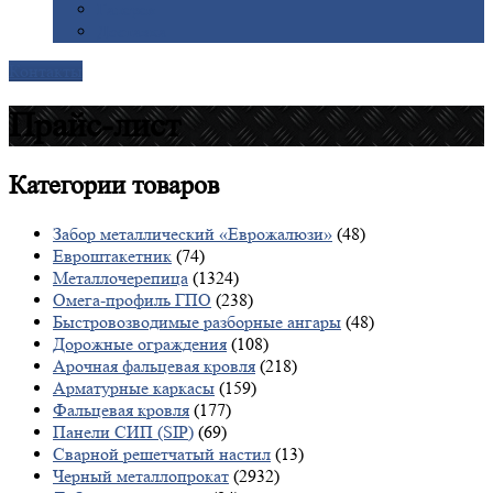
Галерея
Доставка
Контакты
Прайс-лист
Категории
товаров
Забор металлический «Еврожалюзи»
(48)
Евроштакетник
(74)
Металлочерепица
(1324)
Омега-профиль ГПО
(238)
Быстровозводимые разборные ангары
(48)
Дорожные ограждения
(108)
Арочная фальцевая кровля
(218)
Арматурные каркасы
(159)
Фальцевая кровля
(177)
Панели СИП (SIP)
(69)
Сварной решетчатый настил
(13)
Черный металлопрокат
(2932)