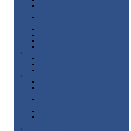
Профнастил
с нестандартной шириной С21
Профнастил
с нестандартной шириной
МП35
Профнастил
с нестандартной шириной
НС35
Профнастил
с нестандартной шириной С44
Профнастил
с нестандартной шириной Н60
Профнастил
с нестандартной шириной Н75
Профнастил
с нестандартной шириной Н114
Профнастил
Профнастил
для крыши
Профнастил
окрашенный
Профнастил
оцинкованный
Сэндвич-панели
Нестандартные
сэндвич панели
С
минераловатным утеплителем (
кровельные )
С
утеплителем из пенополистерола (
кровельные )
С
минераловатным утеплителем ( стеновые )
С
утеплителем из пенополистерола (
стеновые )
Металлочерепица