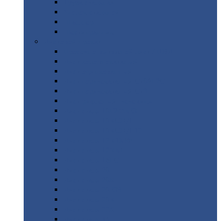
Труба
стальная
Уголок
стальной
Швеллер
Шестигранник
Листовой
прокат
Просечно-вытяжной
лист / ПВЛ
Лист
холоднокатаный
Лист
оцинкованный
Лист
горячекатаный Ст09Г2С
Лист
горячекатаный Ст3
Лист
рифленый: чечевицы
Лист
сталь 10Г2ФБЮ
Лист
сталь 10ХСНД
Лист
сталь 10ХСНД-12
Лист
сталь 12Х1МФ
Лист
сталь 12ХМ
Лист
сталь 16ГС
Лист
сталь 20
Лист
сталь 20К
Лист
сталь 20ЮЧ
Лист
сталь 20Х
Лист
сталь 22К
Лист
сталь 45