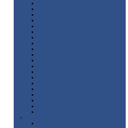
Монтеррей
Супермонтеррей
Макси
Экоррей
Монтекристо
Монтерроса
Трамонтана
Квинта
плюс
Квинта
плюс 3D
Квинта
уно
Монкатта
Классик
Классик
плюс
Ламонтерра
Ламонтерра
X
Ламонтерра
XL
Модерн
Камея
Квадро
Кредо
Доборные
элементы
Доборные
элементы с полимерным