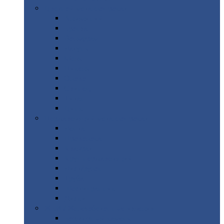
Цветной
металлопрокат
Алюминий
Бронза
Вольфрам
Латунь
Медь
Никель
Олово
Свинец
Титан
Цинк
Нержавеющий
металлопрокат
Лента
Проволока
Квадрат
Круг
нержавеющий
Лист/рулон
Труба
Шестигранник
Диски
ЖБИ
/ Железобетонные изделия
Бордюрный
камень