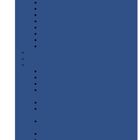
Дорожные
плиты
Каналы
непроходные
Ленточный
фундамент
Лифтовые
шахты
Перемычки
бетонные
Аэродромные
плиты
Фундаментные
блоки
Тепловые
камеры
Авиатехприемка
(РТ приемка)
Арочное
укрытие для конвейеров из профнастила
Профнастил
с нестандартной шириной
Профнастил
с нестандартной шириной С8
Профнастил
с нестандартной шириной С10
Профнастил
с нестандартной шириной СС10
Профнастил
с нестандартной шириной
МП10
Профнастил
с нестандартной шириной С15
Профнастил
с нестандартной шириной
МП18
Профнастил
с нестандартной шириной
МП20
Профнастил
с нестандартной шириной С18