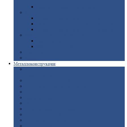
покрытием
Доборные
элементы оцинкованные
Евроштакетник
Штакетник
металлический полукруглый
Штакетник
металлический П-образный
Штакетник
металлический М-образный
Забор
металлический «Еврожалюзи»
Забор
жалюзи — Z
Забор
жалюзи — S
Сантехника
Рельсы
Металлоконструкции
Рамные
конструкции для дорожного
строительства
Быстровозводимые
здания
Металлоконструкции
для мостов
Технологические
металлоконструкции
Козловой
кран
Нестандартные
металлоконструкции
Решетки,
заборы и ограды
Прожекторные
мачты
Изготовление
лестниц из металла
Открытые
крановые эстакады