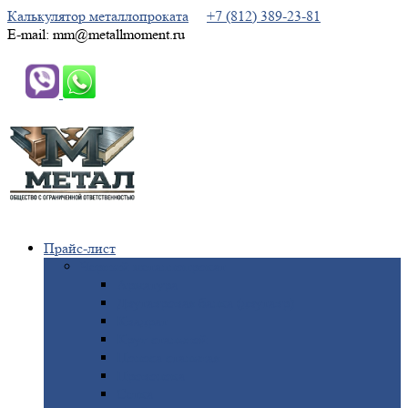
Калькулятор металлопроката
+7 (812) 389-23-81
E-mail: mm@metallmoment.ru
Прайс-лист
Черный
металлопрокат
Арматура
Двутавровая
балка (двутавр)
Квадрат
Круг
стальной
Полоса
стальная
Проволока
Сетка