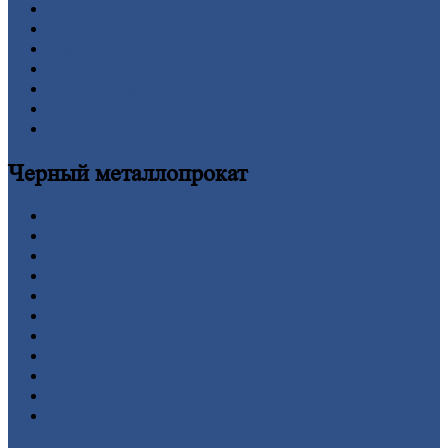
Заводы
Контакты
Прайс-лист
Новости
Личный
кабинет
Оформление
заказа
Оплата
Черный
металлопрокат
Арматура
Двутавровая
балка (двутавр)
Квадрат
Круг
стальной
Лист
Проволока
Рельсы
Сетка
Труба
Шестигранник
Калькулятор