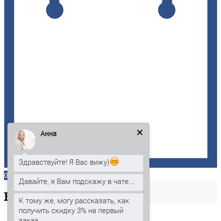
Анна
Здравствуйте! Я Вас вижу)
0
Давайте, я Вам подскажу в чате...
Ваша
корзина
К тому же, могу рассказать, как
получить скидку 3% на первый
заказ.