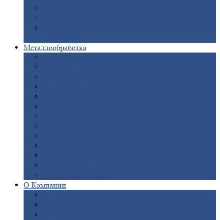
Опоры
ЛЭП
Дымовые
трубы
Закладные
детали для железобетонных
конструкций
Металлообработка
Анодировка
Горячее
цинкование
Лазерная
резка
Правка
плоского металлопроката
Продольно-поперечная
резка рулонов
Порошковая
покраска
Размотка
арматуры
Рубка
металла гильотиной
Резка
газом и плазмой
Сварочно-сборочные
работы
Токарная
обработка
Фрезерование
металла
Шлифовка
металла
О
Компании
Сертификаты
Новости
Вакансии