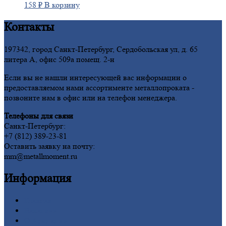
158
₽
В корзину
Контакты
197342, город Санкт-Петербург, Сердобольская ул, д. 65
литера А, офис 509а помещ. 2-н
Если вы не нашли интересующей вас информации о
предоставляемом нами ассортименте металлопроката -
позвоните нам в офис или на телефон менеджера.
Телефоны для связи
Санкт-Петербург:
+7 (812) 389-23-81
Оставить заявку на почту:
mm@metallmoment.ru
Информация
Главная
Вакансии
О
Компании