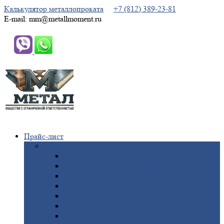
Калькулятор металлопроката
+7 (812) 389-23-81
E-mail: mm@metallmoment.ru
Прайс-лист
Черный
металлопрокат
Арматура
Двутавровая
балка (двутавр)
Квадрат
Круг
стальной
Полоса
стальная
Проволока
Сетка