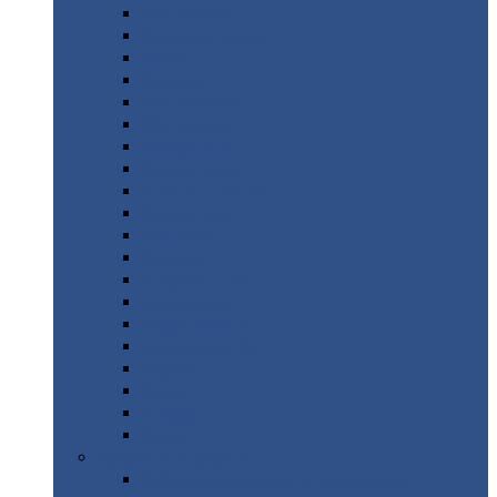
Монтеррей
Супермонтеррей
Макси
Экоррей
Монтекристо
Монтерроса
Трамонтана
Квинта
плюс
Квинта
плюс 3D
Квинта
уно
Монкатта
Классик
Классик
плюс
Ламонтерра
Ламонтерра
X
Ламонтерра
XL
Модерн
Камея
Квадро
Кредо
Доборные
элементы
Доборные
элементы с полимерным