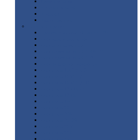
Труба
стальная
Уголок
стальной
Швеллер
Шестигранник
Листовой
прокат
Просечно-вытяжной
лист / ПВЛ
Лист
холоднокатаный
Лист
оцинкованный
Лист
горячекатаный Ст09Г2С
Лист
горячекатаный Ст3
Лист
рифленый: чечевицы
Лист
сталь 10Г2ФБЮ
Лист
сталь 10ХСНД
Лист
сталь 10ХСНД-12
Лист
сталь 12Х1МФ
Лист
сталь 12ХМ
Лист
сталь 16ГС
Лист
сталь 20
Лист
сталь 20К
Лист
сталь 20ЮЧ
Лист
сталь 20Х
Лист
сталь 22К
Лист
сталь 45