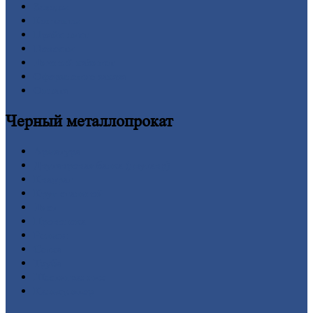
Заводы
Контакты
Прайс-лист
Новости
Личный
кабинет
Оформление
заказа
Оплата
Черный
металлопрокат
Арматура
Двутавровая
балка (двутавр)
Квадрат
Круг
стальной
Лист
Проволока
Рельсы
Сетка
Труба
Шестигранник
Калькулятор