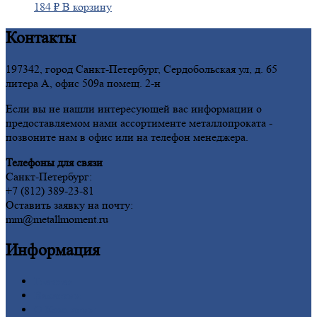
184
₽
В корзину
Контакты
197342, город Санкт-Петербург, Сердобольская ул, д. 65
литера А, офис 509а помещ. 2-н
Если вы не нашли интересующей вас информации о
предоставляемом нами ассортименте металлопроката -
позвоните нам в офис или на телефон менеджера.
Телефоны для связи
Санкт-Петербург:
+7 (812) 389-23-81
Оставить заявку на почту:
mm@metallmoment.ru
Информация
Главная
Вакансии
О
Компании