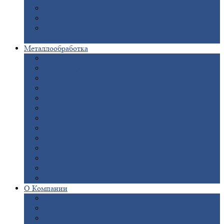
Опоры
ЛЭП
Дымовые
трубы
Закладные
детали для железобетонных
конструкций
Металлообработка
Анодировка
Горячее
цинкование
Лазерная
резка
Правка
плоского металлопроката
Продольно-поперечная
резка рулонов
Порошковая
покраска
Размотка
арматуры
Рубка
металла гильотиной
Резка
газом и плазмой
Сварочно-сборочные
работы
Токарная
обработка
Фрезерование
металла
Шлифовка
металла
О
Компании
Сертификаты
Новости
Вакансии