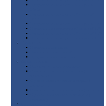
Профнастил
с нестандартной шириной С21
Профнастил
с нестандартной шириной
МП35
Профнастил
с нестандартной шириной
НС35
Профнастил
с нестандартной шириной С44
Профнастил
с нестандартной шириной Н60
Профнастил
с нестандартной шириной Н75
Профнастил
с нестандартной шириной Н114
Профнастил
Профнастил
для крыши
Профнастил
окрашенный
Профнастил
оцинкованный
Сэндвич-панели
Нестандартные
сэндвич панели
С
минераловатным утеплителем (
кровельные )
С
утеплителем из пенополистерола (
кровельные )
С
минераловатным утеплителем ( стеновые )
С
утеплителем из пенополистерола (
стеновые )
Металлочерепица