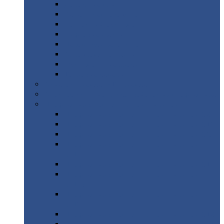
Дорожные
плиты
Каналы
непроходные
Ленточный
фундамент
Лифтовые
шахты
Перемычки
бетонные
Аэродромные
плиты
Фундаментные
блоки
Тепловые
камеры
Авиатехприемка
(РТ приемка)
Арочное
укрытие для конвейеров из профнастила
Профнастил
с нестандартной шириной
Профнастил
с нестандартной шириной С8
Профнастил
с нестандартной шириной С10
Профнастил
с нестандартной шириной СС10
Профнастил
с нестандартной шириной
МП10
Профнастил
с нестандартной шириной С15
Профнастил
с нестандартной шириной
МП18
Профнастил
с нестандартной шириной
МП20
Профнастил
с нестандартной шириной С18