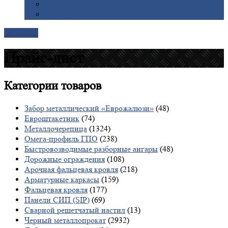
Галерея
Доставка
Контакты
Прайс-лист
Категории
товаров
Забор металлический «Еврожалюзи»
(48)
Евроштакетник
(74)
Металлочерепица
(1324)
Омега-профиль ГПО
(238)
Быстровозводимые разборные ангары
(48)
Дорожные ограждения
(108)
Арочная фальцевая кровля
(218)
Арматурные каркасы
(159)
Фальцевая кровля
(177)
Панели СИП (SIP)
(69)
Сварной решетчатый настил
(13)
Черный металлопрокат
(2932)