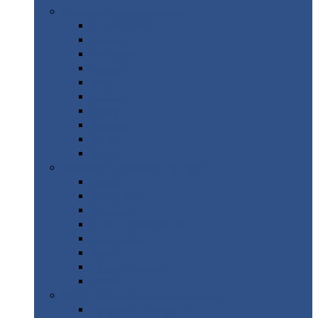
Цветной
металлопрокат
Алюминий
Бронза
Вольфрам
Латунь
Медь
Никель
Олово
Свинец
Титан
Цинк
Нержавеющий
металлопрокат
Лента
Проволока
Квадрат
Круг
нержавеющий
Лист/рулон
Труба
Шестигранник
Диски
ЖБИ
/ Железобетонные изделия
Бордюрный
камень