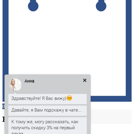
Анна
Здравствуйте! Я Вас вижу)
0
Давайте, я Вам подскажу в чате...
Ваша
корзина
К тому же, могу рассказать, как
получить скидку 3% на первый
заказ.