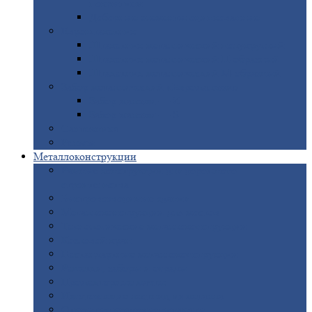
покрытием
Доборные
элементы оцинкованные
Евроштакетник
Штакетник
металлический полукруглый
Штакетник
металлический П-образный
Штакетник
металлический М-образный
Забор
металлический «Еврожалюзи»
Забор
жалюзи — Z
Забор
жалюзи — S
Сантехника
Рельсы
Металлоконструкции
Рамные
конструкции для дорожного
строительства
Быстровозводимые
здания
Металлоконструкции
для мостов
Технологические
металлоконструкции
Козловой
кран
Нестандартные
металлоконструкции
Решетки,
заборы и ограды
Прожекторные
мачты
Изготовление
лестниц из металла
Открытые
крановые эстакады