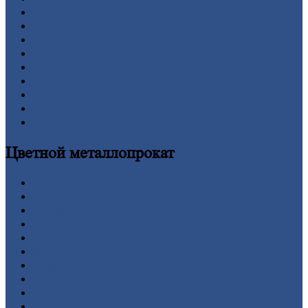
Квадрат
Круг
стальной
Лист
Проволока
Рельсы
Сетка
Труба
Шестигранник
Калькулятор
Цветной
металлопрокат
Алюминий
Бронза
Вольфрам
Латунь
Медь
Никель
Олово
Свинец
Титан
Цинк