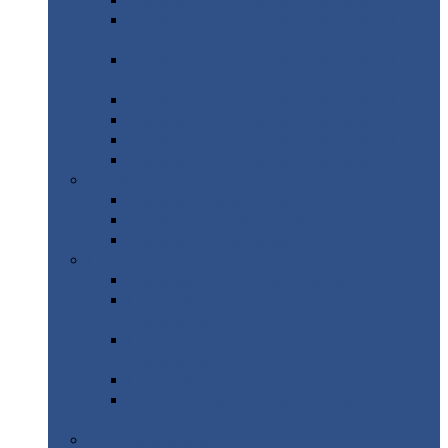
Профнастил
с нестандартной шириной С21
Профнастил
с нестандартной шириной
МП35
Профнастил
с нестандартной шириной
НС35
Профнастил
с нестандартной шириной С44
Профнастил
с нестандартной шириной Н60
Профнастил
с нестандартной шириной Н75
Профнастил
с нестандартной шириной Н114
Профнастил
Профнастил
для крыши
Профнастил
окрашенный
Профнастил
оцинкованный
Сэндвич-панели
Нестандартные
сэндвич панели
С
минераловатным утеплителем (
кровельные )
С
утеплителем из пенополистерола (
кровельные )
С
минераловатным утеплителем ( стеновые )
С
утеплителем из пенополистерола (
стеновые )
Металлочерепица