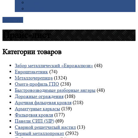
Галерея
Доставка
Контакты
Прайс-лист
Категории
товаров
Забор металлический «Еврожалюзи»
(48)
Евроштакетник
(74)
Металлочерепица
(1324)
Омега-профиль ГПО
(238)
Быстровозводимые разборные ангары
(48)
Дорожные ограждения
(108)
Арочная фальцевая кровля
(218)
Арматурные каркасы
(159)
Фальцевая кровля
(177)
Панели СИП (SIP)
(69)
Сварной решетчатый настил
(13)
Черный металлопрокат
(2932)