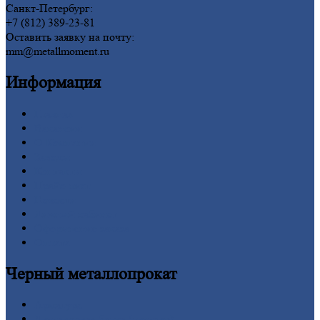
Санкт-Петербург:
+7 (812) 389-23-81
Оставить заявку на почту:
mm@metallmoment.ru
Информация
Главная
Вакансии
О
Компании
Заводы
Контакты
Прайс-лист
Новости
Личный
кабинет
Оформление
заказа
Оплата
Черный
металлопрокат
Арматура
Двутавровая
балка (двутавр)