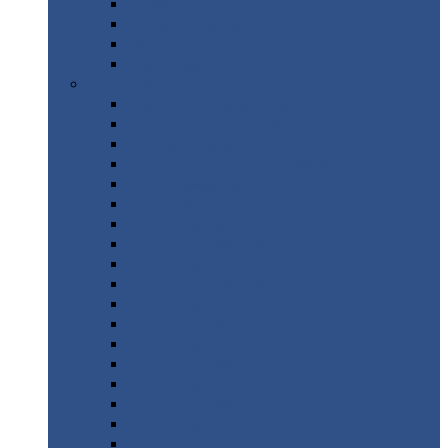
Труба
стальная
Уголок
стальной
Швеллер
Шестигранник
Листовой
прокат
Просечно-вытяжной
лист / ПВЛ
Лист
холоднокатаный
Лист
оцинкованный
Лист
горячекатаный Ст09Г2С
Лист
горячекатаный Ст3
Лист
рифленый: чечевицы
Лист
сталь 10Г2ФБЮ
Лист
сталь 10ХСНД
Лист
сталь 10ХСНД-12
Лист
сталь 12Х1МФ
Лист
сталь 12ХМ
Лист
сталь 16ГС
Лист
сталь 20
Лист
сталь 20К
Лист
сталь 20ЮЧ
Лист
сталь 20Х
Лист
сталь 22К
Лист
сталь 45