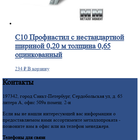
С10
Профнастил с нестандартной
шириной 0,20 м толщина 0,65
оцинкованный
234
₽
В корзину
Контакты
197342, город Санкт-Петербург, Сердобольская ул, д. 65
литера А, офис 509а помещ. 2-н
Если вы не нашли интересующей вас информации о
предоставляемом нами ассортименте металлопроката -
позвоните нам в офис или на телефон менеджера.
Телефоны для связи