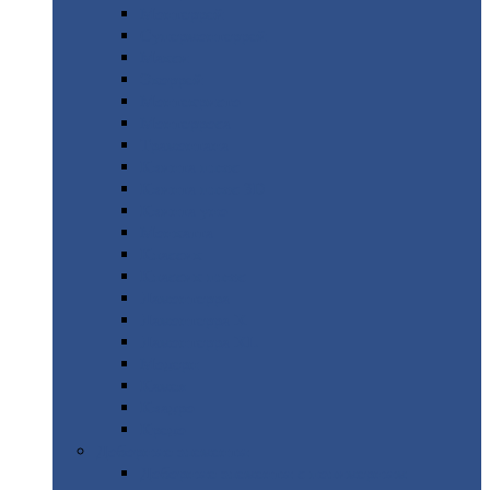
Монтеррей
Супермонтеррей
Макси
Экоррей
Монтекристо
Монтерроса
Трамонтана
Квинта
плюс
Квинта
плюс 3D
Квинта
уно
Монкатта
Классик
Классик
плюс
Ламонтерра
Ламонтерра
X
Ламонтерра
XL
Модерн
Камея
Квадро
Кредо
Доборные
элементы
Доборные
элементы с полимерным