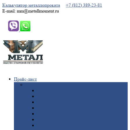
Калькулятор металлопроката
+7 (812) 389-23-81
E-mail: mm@metallmoment.ru
Прайс-лист
Черный
металлопрокат
Арматура
Двутавровая
балка (двутавр)
Квадрат
Круг
стальной
Полоса
стальная
Проволока
Сетка