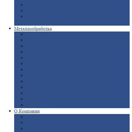
Опоры
ЛЭП
Дымовые
трубы
Закладные
детали для железобетонных
конструкций
Металлообработка
Анодировка
Горячее
цинкование
Лазерная
резка
Правка
плоского металлопроката
Продольно-поперечная
резка рулонов
Порошковая
покраска
Размотка
арматуры
Рубка
металла гильотиной
Резка
газом и плазмой
Сварочно-сборочные
работы
Токарная
обработка
Фрезерование
металла
Шлифовка
металла
О
Компании
Сертификаты
Новости
Вакансии