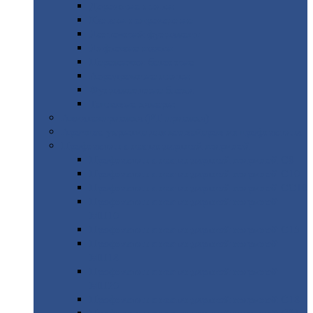
Дорожные
плиты
Каналы
непроходные
Ленточный
фундамент
Лифтовые
шахты
Перемычки
бетонные
Аэродромные
плиты
Фундаментные
блоки
Тепловые
камеры
Авиатехприемка
(РТ приемка)
Арочное
укрытие для конвейеров из профнастила
Профнастил
с нестандартной шириной
Профнастил
с нестандартной шириной С8
Профнастил
с нестандартной шириной С10
Профнастил
с нестандартной шириной СС10
Профнастил
с нестандартной шириной
МП10
Профнастил
с нестандартной шириной С15
Профнастил
с нестандартной шириной
МП18
Профнастил
с нестандартной шириной
МП20
Профнастил
с нестандартной шириной С18