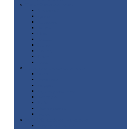
Цветной
металлопрокат
Алюминий
Бронза
Вольфрам
Латунь
Медь
Никель
Олово
Свинец
Титан
Цинк
Нержавеющий
металлопрокат
Лента
Проволока
Квадрат
Круг
нержавеющий
Лист/рулон
Труба
Шестигранник
Диски
ЖБИ
/ Железобетонные изделия
Бордюрный
камень