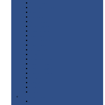
Монтеррей
Супермонтеррей
Макси
Экоррей
Монтекристо
Монтерроса
Трамонтана
Квинта
плюс
Квинта
плюс 3D
Квинта
уно
Монкатта
Классик
Классик
плюс
Ламонтерра
Ламонтерра
X
Ламонтерра
XL
Модерн
Камея
Квадро
Кредо
Доборные
элементы
Доборные
элементы с полимерным