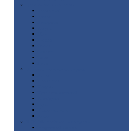
Цветной
металлопрокат
Алюминий
Бронза
Вольфрам
Латунь
Медь
Никель
Олово
Свинец
Титан
Цинк
Нержавеющий
металлопрокат
Лента
Проволока
Квадрат
Круг
нержавеющий
Лист/рулон
Труба
Шестигранник
Диски
ЖБИ
/ Железобетонные изделия
Бордюрный
камень