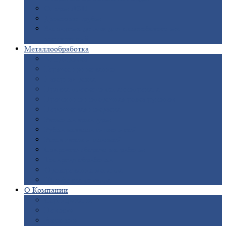
Опоры
ЛЭП
Дымовые
трубы
Закладные
детали для железобетонных
конструкций
Металлообработка
Анодировка
Горячее
цинкование
Лазерная
резка
Правка
плоского металлопроката
Продольно-поперечная
резка рулонов
Порошковая
покраска
Размотка
арматуры
Рубка
металла гильотиной
Резка
газом и плазмой
Сварочно-сборочные
работы
Токарная
обработка
Фрезерование
металла
Шлифовка
металла
О
Компании
Сертификаты
Новости
Вакансии