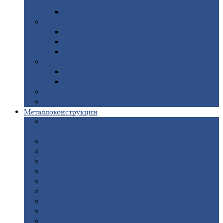
покрытием
Доборные
элементы оцинкованные
Евроштакетник
Штакетник
металлический полукруглый
Штакетник
металлический П-образный
Штакетник
металлический М-образный
Забор
металлический «Еврожалюзи»
Забор
жалюзи — Z
Забор
жалюзи — S
Сантехника
Рельсы
Металлоконструкции
Рамные
конструкции для дорожного
строительства
Быстровозводимые
здания
Металлоконструкции
для мостов
Технологические
металлоконструкции
Козловой
кран
Нестандартные
металлоконструкции
Решетки,
заборы и ограды
Прожекторные
мачты
Изготовление
лестниц из металла
Открытые
крановые эстакады