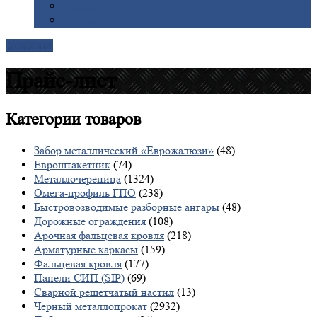
Галерея
Доставка
Контакты
Прайс-лист
Категории
товаров
Забор металлический «Еврожалюзи»
(48)
Евроштакетник
(74)
Металлочерепица
(1324)
Омега-профиль ГПО
(238)
Быстровозводимые разборные ангары
(48)
Дорожные ограждения
(108)
Арочная фальцевая кровля
(218)
Арматурные каркасы
(159)
Фальцевая кровля
(177)
Панели СИП (SIP)
(69)
Сварной решетчатый настил
(13)
Черный металлопрокат
(2932)