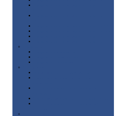
Профнастил
с нестандартной шириной С21
Профнастил
с нестандартной шириной
МП35
Профнастил
с нестандартной шириной
НС35
Профнастил
с нестандартной шириной С44
Профнастил
с нестандартной шириной Н60
Профнастил
с нестандартной шириной Н75
Профнастил
с нестандартной шириной Н114
Профнастил
Профнастил
для крыши
Профнастил
окрашенный
Профнастил
оцинкованный
Сэндвич-панели
Нестандартные
сэндвич панели
С
минераловатным утеплителем (
кровельные )
С
утеплителем из пенополистерола (
кровельные )
С
минераловатным утеплителем ( стеновые )
С
утеплителем из пенополистерола (
стеновые )
Металлочерепица