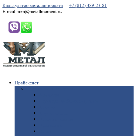
Калькулятор металлопроката
+7 (812) 389-23-81
E-mail: mm@metallmoment.ru
Прайс-лист
Черный
металлопрокат
Арматура
Двутавровая
балка (двутавр)
Квадрат
Круг
стальной
Полоса
стальная
Проволока
Сетка