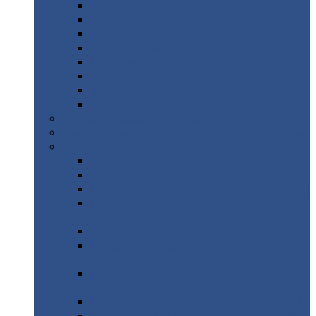
Дорожные
плиты
Каналы
непроходные
Ленточный
фундамент
Лифтовые
шахты
Перемычки
бетонные
Аэродромные
плиты
Фундаментные
блоки
Тепловые
камеры
Авиатехприемка
(РТ приемка)
Арочное
укрытие для конвейеров из профнастила
Профнастил
с нестандартной шириной
Профнастил
с нестандартной шириной С8
Профнастил
с нестандартной шириной С10
Профнастил
с нестандартной шириной СС10
Профнастил
с нестандартной шириной
МП10
Профнастил
с нестандартной шириной С15
Профнастил
с нестандартной шириной
МП18
Профнастил
с нестандартной шириной
МП20
Профнастил
с нестандартной шириной С18