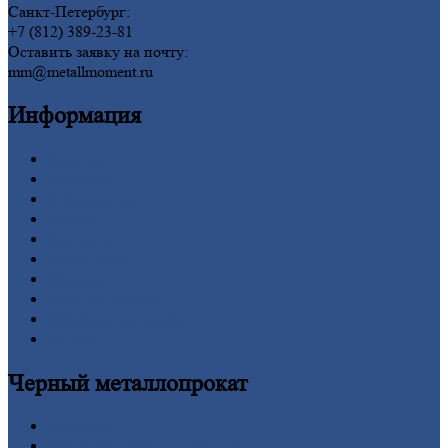
Санкт-Петербург:
+7 (812) 389-23-81
Оставить заявку на почту:
mm@metallmoment.ru
Информация
Главная
Вакансии
О
Компании
Заводы
Контакты
Прайс-лист
Новости
Личный
кабинет
Оформление
заказа
Оплата
Черный
металлопрокат
Арматура
Двутавровая
балка (двутавр)