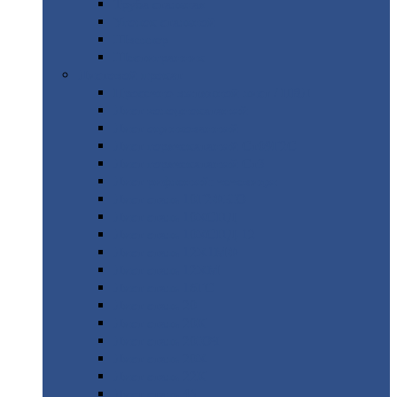
Труба
стальная
Уголок
стальной
Швеллер
Шестигранник
Листовой
прокат
Просечно-вытяжной
лист / ПВЛ
Лист
холоднокатаный
Лист
оцинкованный
Лист
горячекатаный Ст09Г2С
Лист
горячекатаный Ст3
Лист
рифленый: чечевицы
Лист
сталь 10Г2ФБЮ
Лист
сталь 10ХСНД
Лист
сталь 10ХСНД-12
Лист
сталь 12Х1МФ
Лист
сталь 12ХМ
Лист
сталь 16ГС
Лист
сталь 20
Лист
сталь 20К
Лист
сталь 20ЮЧ
Лист
сталь 20Х
Лист
сталь 22К
Лист
сталь 45