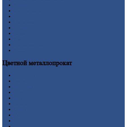
Квадрат
Круг
стальной
Лист
Проволока
Рельсы
Сетка
Труба
Шестигранник
Калькулятор
Цветной
металлопрокат
Алюминий
Бронза
Вольфрам
Латунь
Медь
Никель
Олово
Свинец
Титан
Цинк