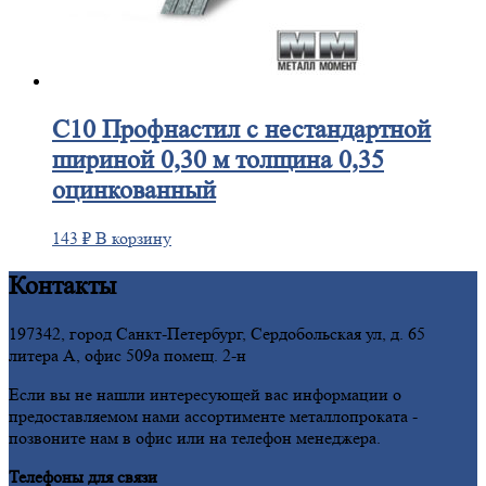
С10
Профнастил с нестандартной
шириной 0,30 м толщина 0,35
оцинкованный
143
₽
В корзину
Контакты
197342, город Санкт-Петербург, Сердобольская ул, д. 65
литера А, офис 509а помещ. 2-н
Если вы не нашли интересующей вас информации о
предоставляемом нами ассортименте металлопроката -
позвоните нам в офис или на телефон менеджера.
Телефоны для связи