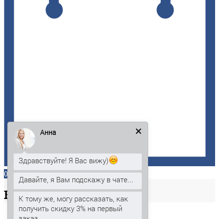
Анна
Здравствуйте! Я Вас вижу)
0
Давайте, я Вам подскажу в чате...
Ваша
корзина
К тому же, могу рассказать, как
получить скидку 3% на первый
заказ.