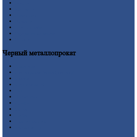
Заводы
Контакты
Прайс-лист
Новости
Личный
кабинет
Оформление
заказа
Оплата
Черный
металлопрокат
Арматура
Двутавровая
балка (двутавр)
Квадрат
Круг
стальной
Лист
Проволока
Рельсы
Сетка
Труба
Шестигранник
Калькулятор