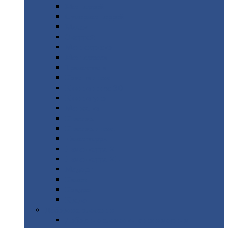
Монтеррей
Супермонтеррей
Макси
Экоррей
Монтекристо
Монтерроса
Трамонтана
Квинта
плюс
Квинта
плюс 3D
Квинта
уно
Монкатта
Классик
Классик
плюс
Ламонтерра
Ламонтерра
X
Ламонтерра
XL
Модерн
Камея
Квадро
Кредо
Доборные
элементы
Доборные
элементы с полимерным