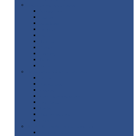
Цветной
металлопрокат
Алюминий
Бронза
Вольфрам
Латунь
Медь
Никель
Олово
Свинец
Титан
Цинк
Нержавеющий
металлопрокат
Лента
Проволока
Квадрат
Круг
нержавеющий
Лист/рулон
Труба
Шестигранник
Диски
ЖБИ
/ Железобетонные изделия
Бордюрный
камень