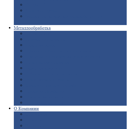
Опоры
ЛЭП
Дымовые
трубы
Закладные
детали для железобетонных
конструкций
Металлообработка
Анодировка
Горячее
цинкование
Лазерная
резка
Правка
плоского металлопроката
Продольно-поперечная
резка рулонов
Порошковая
покраска
Размотка
арматуры
Рубка
металла гильотиной
Резка
газом и плазмой
Сварочно-сборочные
работы
Токарная
обработка
Фрезерование
металла
Шлифовка
металла
О
Компании
Сертификаты
Новости
Вакансии