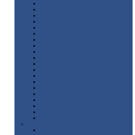
Монтеррей
Супермонтеррей
Макси
Экоррей
Монтекристо
Монтерроса
Трамонтана
Квинта
плюс
Квинта
плюс 3D
Квинта
уно
Монкатта
Классик
Классик
плюс
Ламонтерра
Ламонтерра
X
Ламонтерра
XL
Модерн
Камея
Квадро
Кредо
Доборные
элементы
Доборные
элементы с полимерным