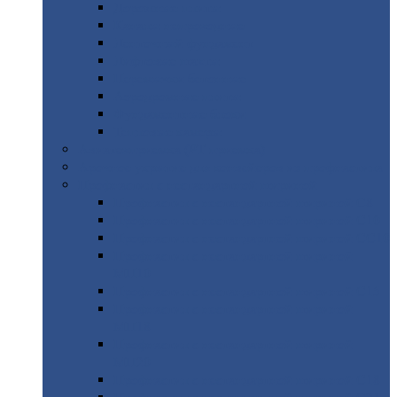
Дорожные
плиты
Каналы
непроходные
Ленточный
фундамент
Лифтовые
шахты
Перемычки
бетонные
Аэродромные
плиты
Фундаментные
блоки
Тепловые
камеры
Авиатехприемка
(РТ приемка)
Арочное
укрытие для конвейеров из профнастила
Профнастил
с нестандартной шириной
Профнастил
с нестандартной шириной С8
Профнастил
с нестандартной шириной С10
Профнастил
с нестандартной шириной СС10
Профнастил
с нестандартной шириной
МП10
Профнастил
с нестандартной шириной С15
Профнастил
с нестандартной шириной
МП18
Профнастил
с нестандартной шириной
МП20
Профнастил
с нестандартной шириной С18