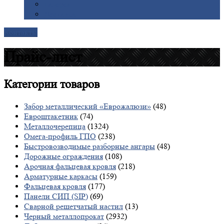
Галерея
Доставка
Контакты
Прайс-лист
Категории
товаров
Забор металлический «Еврожалюзи»
(48)
Евроштакетник
(74)
Металлочерепица
(1324)
Омега-профиль ГПО
(238)
Быстровозводимые разборные ангары
(48)
Дорожные ограждения
(108)
Арочная фальцевая кровля
(218)
Арматурные каркасы
(159)
Фальцевая кровля
(177)
Панели СИП (SIP)
(69)
Сварной решетчатый настил
(13)
Черный металлопрокат
(2932)