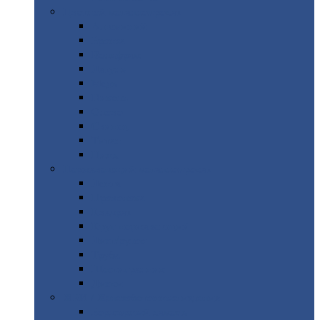
Цветной
металлопрокат
Алюминий
Бронза
Вольфрам
Латунь
Медь
Никель
Олово
Свинец
Титан
Цинк
Нержавеющий
металлопрокат
Лента
Проволока
Квадрат
Круг
нержавеющий
Лист/рулон
Труба
Шестигранник
Диски
ЖБИ
/ Железобетонные изделия
Бордюрный
камень