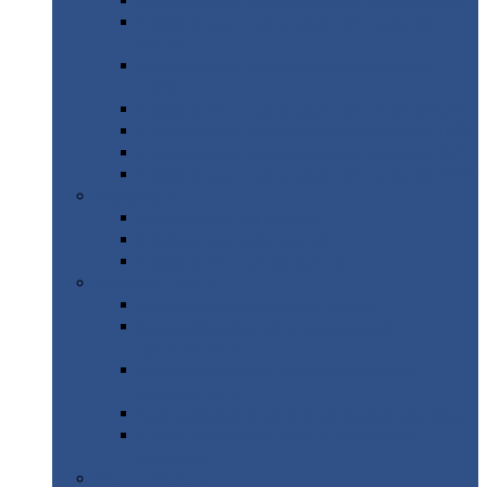
Профнастил
с нестандартной шириной С21
Профнастил
с нестандартной шириной
МП35
Профнастил
с нестандартной шириной
НС35
Профнастил
с нестандартной шириной С44
Профнастил
с нестандартной шириной Н60
Профнастил
с нестандартной шириной Н75
Профнастил
с нестандартной шириной Н114
Профнастил
Профнастил
для крыши
Профнастил
окрашенный
Профнастил
оцинкованный
Сэндвич-панели
Нестандартные
сэндвич панели
С
минераловатным утеплителем (
кровельные )
С
утеплителем из пенополистерола (
кровельные )
С
минераловатным утеплителем ( стеновые )
С
утеплителем из пенополистерола (
стеновые )
Металлочерепица