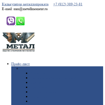
Калькулятор металлопроката
+7 (812) 389-23-81
E-mail: mm@metallmoment.ru
Прайс-лист
Черный
металлопрокат
Арматура
Двутавровая
балка (двутавр)
Квадрат
Круг
стальной
Полоса
стальная
Проволока
Сетка