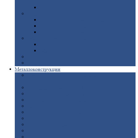
покрытием
Доборные
элементы оцинкованные
Евроштакетник
Штакетник
металлический полукруглый
Штакетник
металлический П-образный
Штакетник
металлический М-образный
Забор
металлический «Еврожалюзи»
Забор
жалюзи — Z
Забор
жалюзи — S
Сантехника
Рельсы
Металлоконструкции
Рамные
конструкции для дорожного
строительства
Быстровозводимые
здания
Металлоконструкции
для мостов
Технологические
металлоконструкции
Козловой
кран
Нестандартные
металлоконструкции
Решетки,
заборы и ограды
Прожекторные
мачты
Изготовление
лестниц из металла
Открытые
крановые эстакады