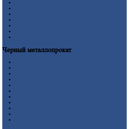
Заводы
Контакты
Прайс-лист
Новости
Личный
кабинет
Оформление
заказа
Оплата
Черный
металлопрокат
Арматура
Двутавровая
балка (двутавр)
Квадрат
Круг
стальной
Лист
Проволока
Рельсы
Сетка
Труба
Шестигранник
Калькулятор