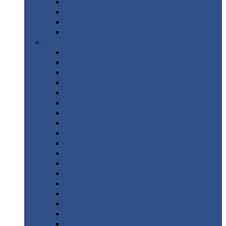
Труба
стальная
Уголок
стальной
Швеллер
Шестигранник
Листовой
прокат
Просечно-вытяжной
лист / ПВЛ
Лист
холоднокатаный
Лист
оцинкованный
Лист
горячекатаный Ст09Г2С
Лист
горячекатаный Ст3
Лист
рифленый: чечевицы
Лист
сталь 10Г2ФБЮ
Лист
сталь 10ХСНД
Лист
сталь 10ХСНД-12
Лист
сталь 12Х1МФ
Лист
сталь 12ХМ
Лист
сталь 16ГС
Лист
сталь 20
Лист
сталь 20К
Лист
сталь 20ЮЧ
Лист
сталь 20Х
Лист
сталь 22К
Лист
сталь 45