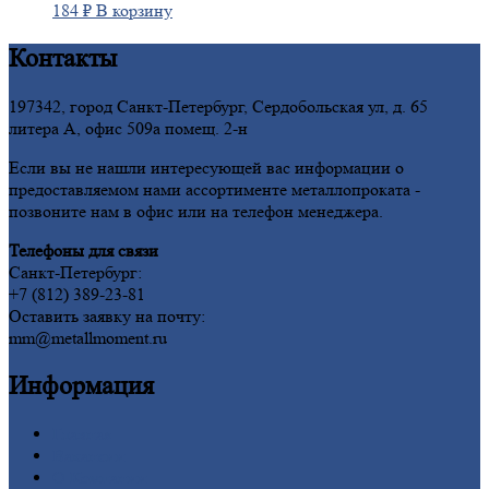
184
₽
В корзину
Контакты
197342, город Санкт-Петербург, Сердобольская ул, д. 65
литера А, офис 509а помещ. 2-н
Если вы не нашли интересующей вас информации о
предоставляемом нами ассортименте металлопроката -
позвоните нам в офис или на телефон менеджера.
Телефоны для связи
Санкт-Петербург:
+7 (812) 389-23-81
Оставить заявку на почту:
mm@metallmoment.ru
Информация
Главная
Вакансии
О
Компании