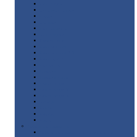
Монтеррей
Супермонтеррей
Макси
Экоррей
Монтекристо
Монтерроса
Трамонтана
Квинта
плюс
Квинта
плюс 3D
Квинта
уно
Монкатта
Классик
Классик
плюс
Ламонтерра
Ламонтерра
X
Ламонтерра
XL
Модерн
Камея
Квадро
Кредо
Доборные
элементы
Доборные
элементы с полимерным