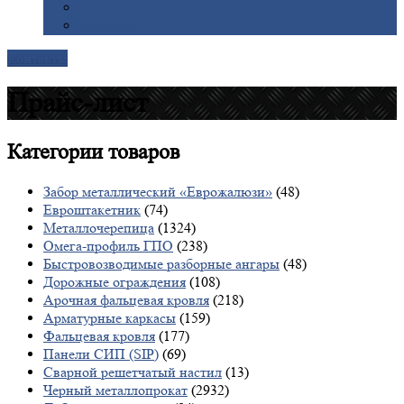
Галерея
Доставка
Контакты
Прайс-лист
Категории
товаров
Забор металлический «Еврожалюзи»
(48)
Евроштакетник
(74)
Металлочерепица
(1324)
Омега-профиль ГПО
(238)
Быстровозводимые разборные ангары
(48)
Дорожные ограждения
(108)
Арочная фальцевая кровля
(218)
Арматурные каркасы
(159)
Фальцевая кровля
(177)
Панели СИП (SIP)
(69)
Сварной решетчатый настил
(13)
Черный металлопрокат
(2932)