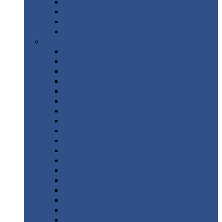
Труба
стальная
Уголок
стальной
Швеллер
Шестигранник
Листовой
прокат
Просечно-вытяжной
лист / ПВЛ
Лист
холоднокатаный
Лист
оцинкованный
Лист
горячекатаный Ст09Г2С
Лист
горячекатаный Ст3
Лист
рифленый: чечевицы
Лист
сталь 10Г2ФБЮ
Лист
сталь 10ХСНД
Лист
сталь 10ХСНД-12
Лист
сталь 12Х1МФ
Лист
сталь 12ХМ
Лист
сталь 16ГС
Лист
сталь 20
Лист
сталь 20К
Лист
сталь 20ЮЧ
Лист
сталь 20Х
Лист
сталь 22К
Лист
сталь 45