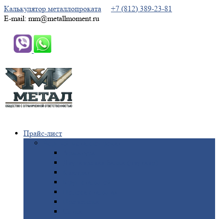
Калькулятор металлопроката
+7 (812) 389-23-81
E-mail: mm@metallmoment.ru
Прайс-лист
Черный
металлопрокат
Арматура
Двутавровая
балка (двутавр)
Квадрат
Круг
стальной
Полоса
стальная
Проволока
Сетка