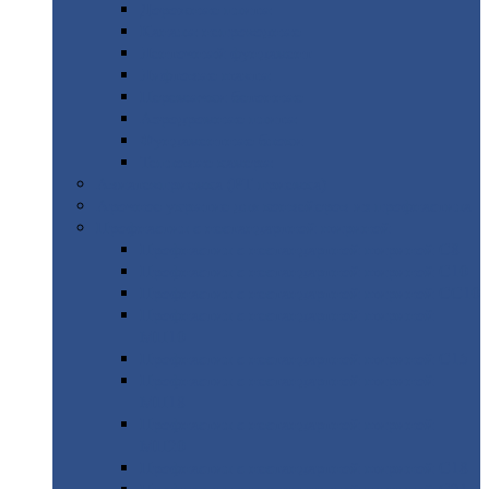
Дорожные
плиты
Каналы
непроходные
Ленточный
фундамент
Лифтовые
шахты
Перемычки
бетонные
Аэродромные
плиты
Фундаментные
блоки
Тепловые
камеры
Авиатехприемка
(РТ приемка)
Арочное
укрытие для конвейеров из профнастила
Профнастил
с нестандартной шириной
Профнастил
с нестандартной шириной С8
Профнастил
с нестандартной шириной С10
Профнастил
с нестандартной шириной СС10
Профнастил
с нестандартной шириной
МП10
Профнастил
с нестандартной шириной С15
Профнастил
с нестандартной шириной
МП18
Профнастил
с нестандартной шириной
МП20
Профнастил
с нестандартной шириной С18