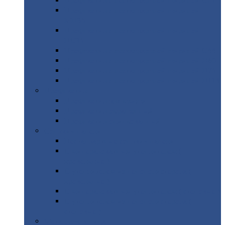
Профнастил
с нестандартной шириной С21
Профнастил
с нестандартной шириной
МП35
Профнастил
с нестандартной шириной
НС35
Профнастил
с нестандартной шириной С44
Профнастил
с нестандартной шириной Н60
Профнастил
с нестандартной шириной Н75
Профнастил
с нестандартной шириной Н114
Профнастил
Профнастил
для крыши
Профнастил
окрашенный
Профнастил
оцинкованный
Сэндвич-панели
Нестандартные
сэндвич панели
С
минераловатным утеплителем (
кровельные )
С
утеплителем из пенополистерола (
кровельные )
С
минераловатным утеплителем ( стеновые )
С
утеплителем из пенополистерола (
стеновые )
Металлочерепица