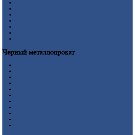
Заводы
Контакты
Прайс-лист
Новости
Личный
кабинет
Оформление
заказа
Оплата
Черный
металлопрокат
Арматура
Двутавровая
балка (двутавр)
Квадрат
Круг
стальной
Лист
Проволока
Рельсы
Сетка
Труба
Шестигранник
Калькулятор