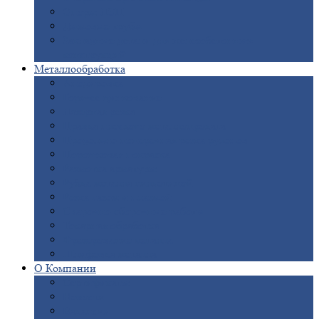
Опоры
ЛЭП
Дымовые
трубы
Закладные
детали для железобетонных
конструкций
Металлообработка
Анодировка
Горячее
цинкование
Лазерная
резка
Правка
плоского металлопроката
Продольно-поперечная
резка рулонов
Порошковая
покраска
Размотка
арматуры
Рубка
металла гильотиной
Резка
газом и плазмой
Сварочно-сборочные
работы
Токарная
обработка
Фрезерование
металла
Шлифовка
металла
О
Компании
Сертификаты
Новости
Вакансии