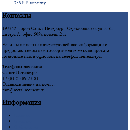
356
₽
В корзину
Контакты
197342, город Санкт-Петербург, Сердобольская ул, д. 65
литера А, офис 509а помещ. 2-н
Если вы не нашли интересующей вас информации о
предоставляемом нами ассортименте металлопроката -
позвоните нам в офис или на телефон менеджера.
Телефоны для связи
Санкт-Петербург:
+7 (812) 389-23-81
Оставить заявку на почту:
mm@metallmoment.ru
Информация
Главная
Вакансии
О
Компании