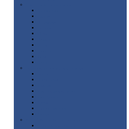
Цветной
металлопрокат
Алюминий
Бронза
Вольфрам
Латунь
Медь
Никель
Олово
Свинец
Титан
Цинк
Нержавеющий
металлопрокат
Лента
Проволока
Квадрат
Круг
нержавеющий
Лист/рулон
Труба
Шестигранник
Диски
ЖБИ
/ Железобетонные изделия
Бордюрный
камень