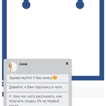
Анна
Здравствуйте! Я Вас вижу)
0
Давайте, я Вам подскажу в чате...
Ваша
корзина
К тому же, могу рассказать, как
получить скидку 3% на первый
заказ.