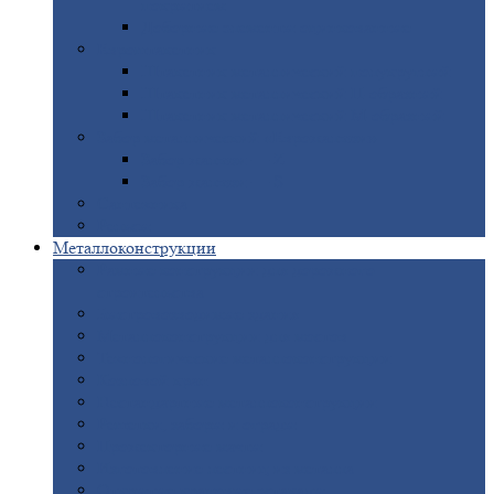
покрытием
Доборные
элементы оцинкованные
Евроштакетник
Штакетник
металлический полукруглый
Штакетник
металлический П-образный
Штакетник
металлический М-образный
Забор
металлический «Еврожалюзи»
Забор
жалюзи — Z
Забор
жалюзи — S
Сантехника
Рельсы
Металлоконструкции
Рамные
конструкции для дорожного
строительства
Быстровозводимые
здания
Металлоконструкции
для мостов
Технологические
металлоконструкции
Козловой
кран
Нестандартные
металлоконструкции
Решетки,
заборы и ограды
Прожекторные
мачты
Изготовление
лестниц из металла
Открытые
крановые эстакады