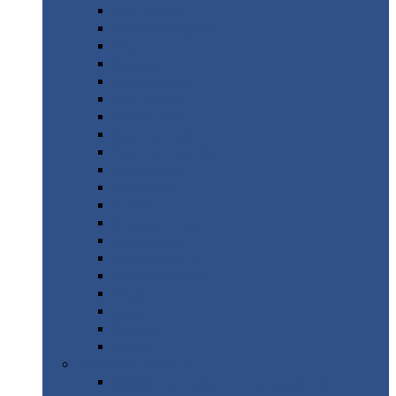
Монтеррей
Супермонтеррей
Макси
Экоррей
Монтекристо
Монтерроса
Трамонтана
Квинта
плюс
Квинта
плюс 3D
Квинта
уно
Монкатта
Классик
Классик
плюс
Ламонтерра
Ламонтерра
X
Ламонтерра
XL
Модерн
Камея
Квадро
Кредо
Доборные
элементы
Доборные
элементы с полимерным