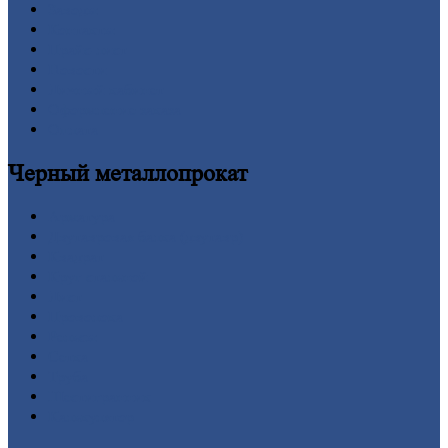
Заводы
Контакты
Прайс-лист
Новости
Личный
кабинет
Оформление
заказа
Оплата
Черный
металлопрокат
Арматура
Двутавровая
балка (двутавр)
Квадрат
Круг
стальной
Лист
Проволока
Рельсы
Сетка
Труба
Шестигранник
Калькулятор