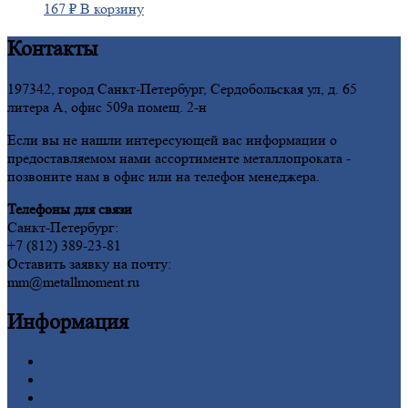
167
₽
В корзину
Контакты
197342, город Санкт-Петербург, Сердобольская ул, д. 65
литера А, офис 509а помещ. 2-н
Если вы не нашли интересующей вас информации о
предоставляемом нами ассортименте металлопроката -
позвоните нам в офис или на телефон менеджера.
Телефоны для связи
Санкт-Петербург:
+7 (812) 389-23-81
Оставить заявку на почту:
mm@metallmoment.ru
Информация
Главная
Вакансии
О
Компании