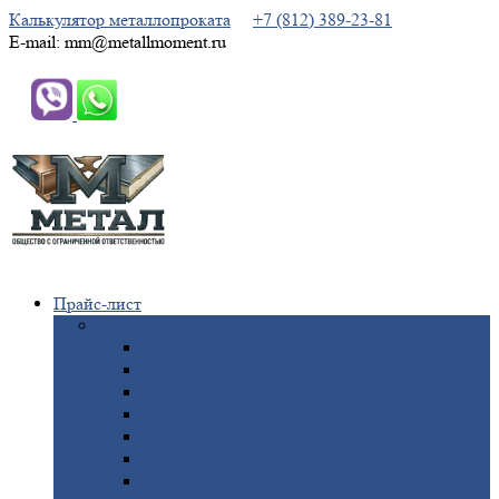
Калькулятор металлопроката
+7 (812) 389-23-81
E-mail: mm@metallmoment.ru
Прайс-лист
Черный
металлопрокат
Арматура
Двутавровая
балка (двутавр)
Квадрат
Круг
стальной
Полоса
стальная
Проволока
Сетка