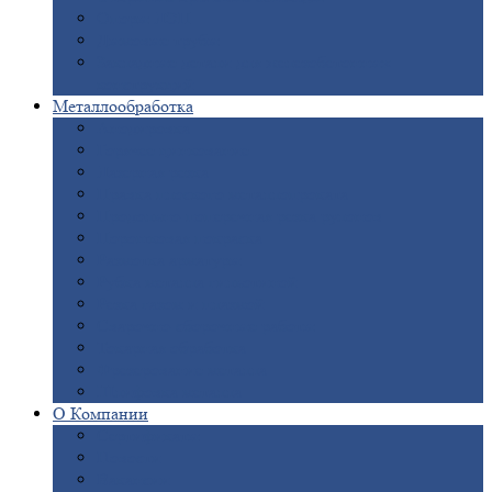
Опоры
ЛЭП
Дымовые
трубы
Закладные
детали для железобетонных
конструкций
Металлообработка
Анодировка
Горячее
цинкование
Лазерная
резка
Правка
плоского металлопроката
Продольно-поперечная
резка рулонов
Порошковая
покраска
Размотка
арматуры
Рубка
металла гильотиной
Резка
газом и плазмой
Сварочно-сборочные
работы
Токарная
обработка
Фрезерование
металла
Шлифовка
металла
О
Компании
Сертификаты
Новости
Вакансии