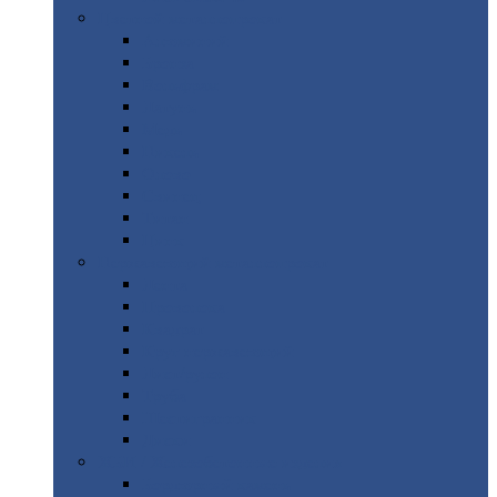
Цветной
металлопрокат
Алюминий
Бронза
Вольфрам
Латунь
Медь
Никель
Олово
Свинец
Титан
Цинк
Нержавеющий
металлопрокат
Лента
Проволока
Квадрат
Круг
нержавеющий
Лист/рулон
Труба
Шестигранник
Диски
ЖБИ
/ Железобетонные изделия
Бордюрный
камень