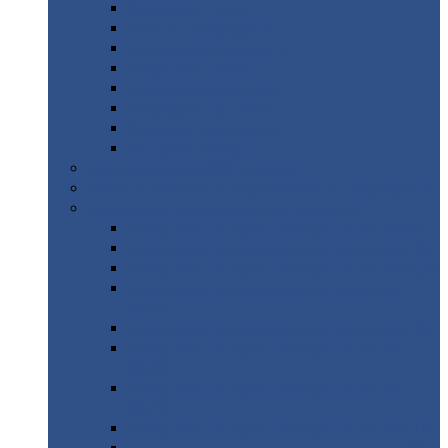
Дорожные
плиты
Каналы
непроходные
Ленточный
фундамент
Лифтовые
шахты
Перемычки
бетонные
Аэродромные
плиты
Фундаментные
блоки
Тепловые
камеры
Авиатехприемка
(РТ приемка)
Арочное
укрытие для конвейеров из профнастила
Профнастил
с нестандартной шириной
Профнастил
с нестандартной шириной С8
Профнастил
с нестандартной шириной С10
Профнастил
с нестандартной шириной СС10
Профнастил
с нестандартной шириной
МП10
Профнастил
с нестандартной шириной С15
Профнастил
с нестандартной шириной
МП18
Профнастил
с нестандартной шириной
МП20
Профнастил
с нестандартной шириной С18