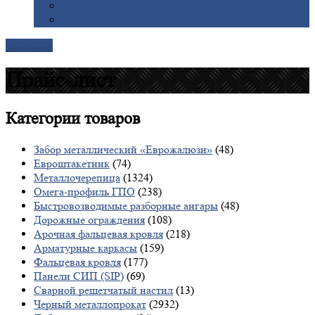
Галерея
Доставка
Контакты
Прайс-лист
Категории
товаров
Забор металлический «Еврожалюзи»
(48)
Евроштакетник
(74)
Металлочерепица
(1324)
Омега-профиль ГПО
(238)
Быстровозводимые разборные ангары
(48)
Дорожные ограждения
(108)
Арочная фальцевая кровля
(218)
Арматурные каркасы
(159)
Фальцевая кровля
(177)
Панели СИП (SIP)
(69)
Сварной решетчатый настил
(13)
Черный металлопрокат
(2932)