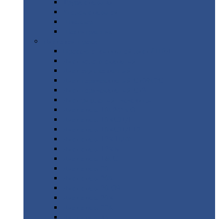
Труба
стальная
Уголок
стальной
Швеллер
Шестигранник
Листовой
прокат
Просечно-вытяжной
лист / ПВЛ
Лист
холоднокатаный
Лист
оцинкованный
Лист
горячекатаный Ст09Г2С
Лист
горячекатаный Ст3
Лист
рифленый: чечевицы
Лист
сталь 10Г2ФБЮ
Лист
сталь 10ХСНД
Лист
сталь 10ХСНД-12
Лист
сталь 12Х1МФ
Лист
сталь 12ХМ
Лист
сталь 16ГС
Лист
сталь 20
Лист
сталь 20К
Лист
сталь 20ЮЧ
Лист
сталь 20Х
Лист
сталь 22К
Лист
сталь 45