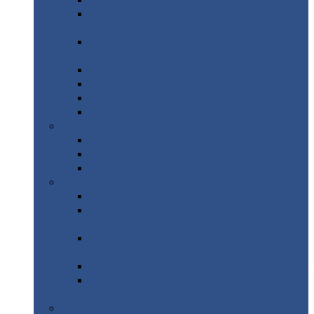
Профнастил
с нестандартной шириной С21
Профнастил
с нестандартной шириной
МП35
Профнастил
с нестандартной шириной
НС35
Профнастил
с нестандартной шириной С44
Профнастил
с нестандартной шириной Н60
Профнастил
с нестандартной шириной Н75
Профнастил
с нестандартной шириной Н114
Профнастил
Профнастил
для крыши
Профнастил
окрашенный
Профнастил
оцинкованный
Сэндвич-панели
Нестандартные
сэндвич панели
С
минераловатным утеплителем (
кровельные )
С
утеплителем из пенополистерола (
кровельные )
С
минераловатным утеплителем ( стеновые )
С
утеплителем из пенополистерола (
стеновые )
Металлочерепица