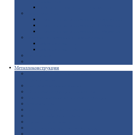
покрытием
Доборные
элементы оцинкованные
Евроштакетник
Штакетник
металлический полукруглый
Штакетник
металлический П-образный
Штакетник
металлический М-образный
Забор
металлический «Еврожалюзи»
Забор
жалюзи — Z
Забор
жалюзи — S
Сантехника
Рельсы
Металлоконструкции
Рамные
конструкции для дорожного
строительства
Быстровозводимые
здания
Металлоконструкции
для мостов
Технологические
металлоконструкции
Козловой
кран
Нестандартные
металлоконструкции
Решетки,
заборы и ограды
Прожекторные
мачты
Изготовление
лестниц из металла
Открытые
крановые эстакады