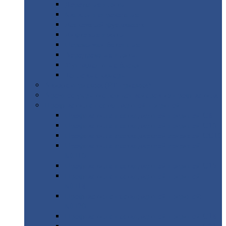
Дорожные
плиты
Каналы
непроходные
Ленточный
фундамент
Лифтовые
шахты
Перемычки
бетонные
Аэродромные
плиты
Фундаментные
блоки
Тепловые
камеры
Авиатехприемка
(РТ приемка)
Арочное
укрытие для конвейеров из профнастила
Профнастил
с нестандартной шириной
Профнастил
с нестандартной шириной С8
Профнастил
с нестандартной шириной С10
Профнастил
с нестандартной шириной СС10
Профнастил
с нестандартной шириной
МП10
Профнастил
с нестандартной шириной С15
Профнастил
с нестандартной шириной
МП18
Профнастил
с нестандартной шириной
МП20
Профнастил
с нестандартной шириной С18