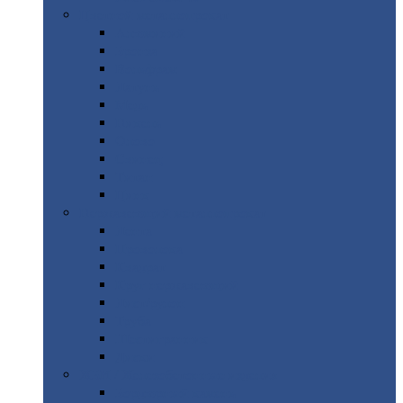
Цветной
металлопрокат
Алюминий
Бронза
Вольфрам
Латунь
Медь
Никель
Олово
Свинец
Титан
Цинк
Нержавеющий
металлопрокат
Лента
Проволока
Квадрат
Круг
нержавеющий
Лист/рулон
Труба
Шестигранник
Диски
ЖБИ
/ Железобетонные изделия
Бордюрный
камень