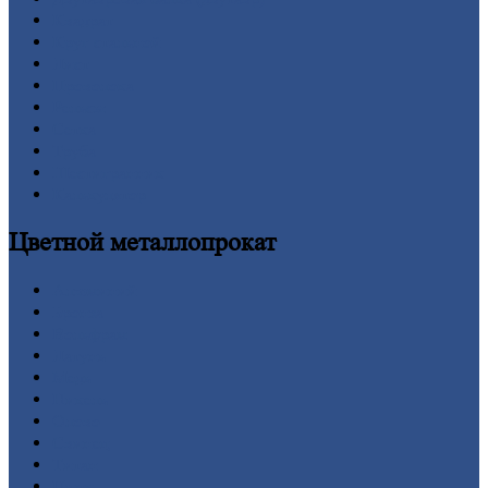
Квадрат
Круг
стальной
Лист
Проволока
Рельсы
Сетка
Труба
Шестигранник
Калькулятор
Цветной
металлопрокат
Алюминий
Бронза
Вольфрам
Латунь
Медь
Никель
Олово
Свинец
Титан
Цинк