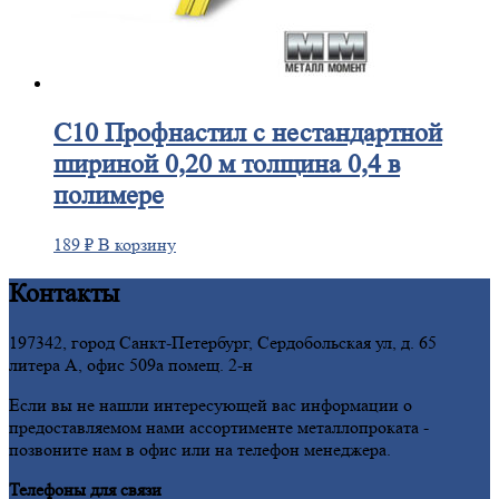
С10
Профнастил с нестандартной
шириной 0,20 м толщина 0,4 в
полимере
189
₽
В корзину
Контакты
197342, город Санкт-Петербург, Сердобольская ул, д. 65
литера А, офис 509а помещ. 2-н
Если вы не нашли интересующей вас информации о
предоставляемом нами ассортименте металлопроката -
позвоните нам в офис или на телефон менеджера.
Телефоны для связи