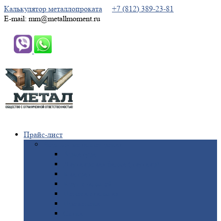
Калькулятор металлопроката
+7 (812) 389-23-81
E-mail: mm@metallmoment.ru
Прайс-лист
Черный
металлопрокат
Арматура
Двутавровая
балка (двутавр)
Квадрат
Круг
стальной
Полоса
стальная
Проволока
Сетка