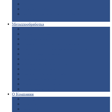
Опоры
ЛЭП
Дымовые
трубы
Закладные
детали для железобетонных
конструкций
Металлообработка
Анодировка
Горячее
цинкование
Лазерная
резка
Правка
плоского металлопроката
Продольно-поперечная
резка рулонов
Порошковая
покраска
Размотка
арматуры
Рубка
металла гильотиной
Резка
газом и плазмой
Сварочно-сборочные
работы
Токарная
обработка
Фрезерование
металла
Шлифовка
металла
О
Компании
Сертификаты
Новости
Вакансии