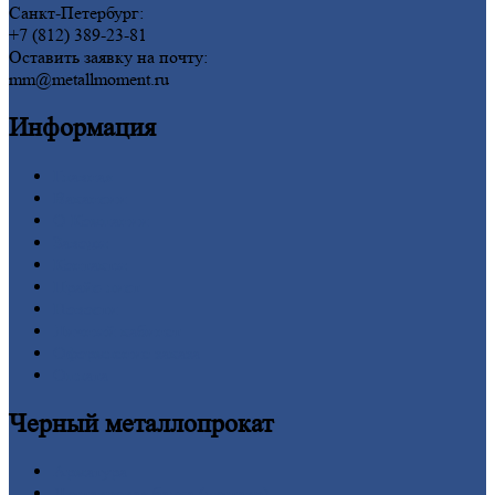
Санкт-Петербург:
+7 (812) 389-23-81
Оставить заявку на почту:
mm@metallmoment.ru
Информация
Главная
Вакансии
О
Компании
Заводы
Контакты
Прайс-лист
Новости
Личный
кабинет
Оформление
заказа
Оплата
Черный
металлопрокат
Арматура
Двутавровая
балка (двутавр)