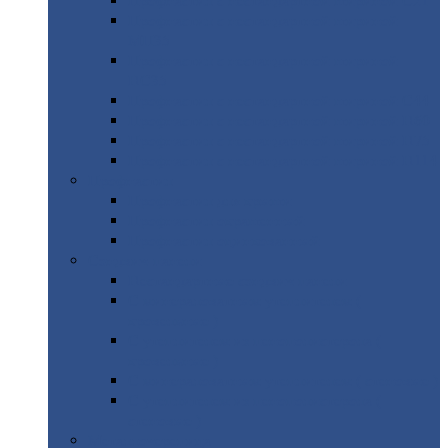
Профнастил
с нестандартной шириной С21
Профнастил
с нестандартной шириной
МП35
Профнастил
с нестандартной шириной
НС35
Профнастил
с нестандартной шириной С44
Профнастил
с нестандартной шириной Н60
Профнастил
с нестандартной шириной Н75
Профнастил
с нестандартной шириной Н114
Профнастил
Профнастил
для крыши
Профнастил
окрашенный
Профнастил
оцинкованный
Сэндвич-панели
Нестандартные
сэндвич панели
С
минераловатным утеплителем (
кровельные )
С
утеплителем из пенополистерола (
кровельные )
С
минераловатным утеплителем ( стеновые )
С
утеплителем из пенополистерола (
стеновые )
Металлочерепица