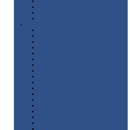
Труба
стальная
Уголок
стальной
Швеллер
Шестигранник
Листовой
прокат
Просечно-вытяжной
лист / ПВЛ
Лист
холоднокатаный
Лист
оцинкованный
Лист
горячекатаный Ст09Г2С
Лист
горячекатаный Ст3
Лист
рифленый: чечевицы
Лист
сталь 10Г2ФБЮ
Лист
сталь 10ХСНД
Лист
сталь 10ХСНД-12
Лист
сталь 12Х1МФ
Лист
сталь 12ХМ
Лист
сталь 16ГС
Лист
сталь 20
Лист
сталь 20К
Лист
сталь 20ЮЧ
Лист
сталь 20Х
Лист
сталь 22К
Лист
сталь 45