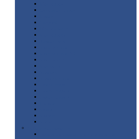
Монтеррей
Супермонтеррей
Макси
Экоррей
Монтекристо
Монтерроса
Трамонтана
Квинта
плюс
Квинта
плюс 3D
Квинта
уно
Монкатта
Классик
Классик
плюс
Ламонтерра
Ламонтерра
X
Ламонтерра
XL
Модерн
Камея
Квадро
Кредо
Доборные
элементы
Доборные
элементы с полимерным