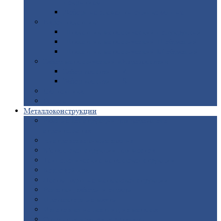
покрытием
Доборные
элементы оцинкованные
Евроштакетник
Штакетник
металлический полукруглый
Штакетник
металлический П-образный
Штакетник
металлический М-образный
Забор
металлический «Еврожалюзи»
Забор
жалюзи — Z
Забор
жалюзи — S
Сантехника
Рельсы
Металлоконструкции
Рамные
конструкции для дорожного
строительства
Быстровозводимые
здания
Металлоконструкции
для мостов
Технологические
металлоконструкции
Козловой
кран
Нестандартные
металлоконструкции
Решетки,
заборы и ограды
Прожекторные
мачты
Изготовление
лестниц из металла
Открытые
крановые эстакады