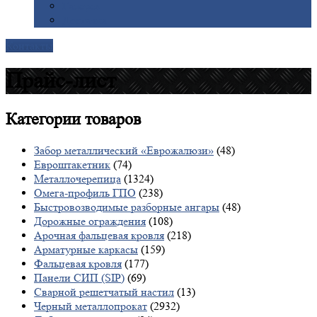
Галерея
Доставка
Контакты
Прайс-лист
Категории
товаров
Забор металлический «Еврожалюзи»
(48)
Евроштакетник
(74)
Металлочерепица
(1324)
Омега-профиль ГПО
(238)
Быстровозводимые разборные ангары
(48)
Дорожные ограждения
(108)
Арочная фальцевая кровля
(218)
Арматурные каркасы
(159)
Фальцевая кровля
(177)
Панели СИП (SIP)
(69)
Сварной решетчатый настил
(13)
Черный металлопрокат
(2932)