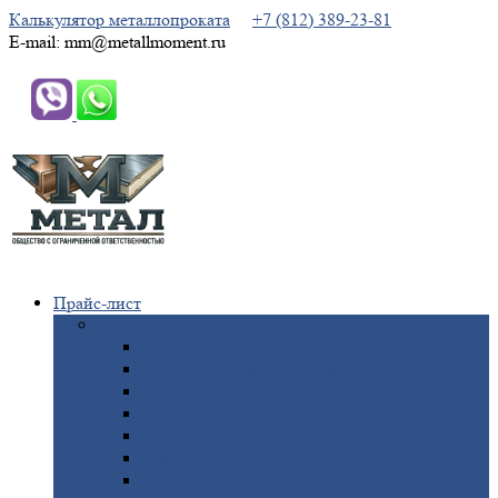
Калькулятор металлопроката
+7 (812) 389-23-81
E-mail: mm@metallmoment.ru
Прайс-лист
Черный
металлопрокат
Арматура
Двутавровая
балка (двутавр)
Квадрат
Круг
стальной
Полоса
стальная
Проволока
Сетка