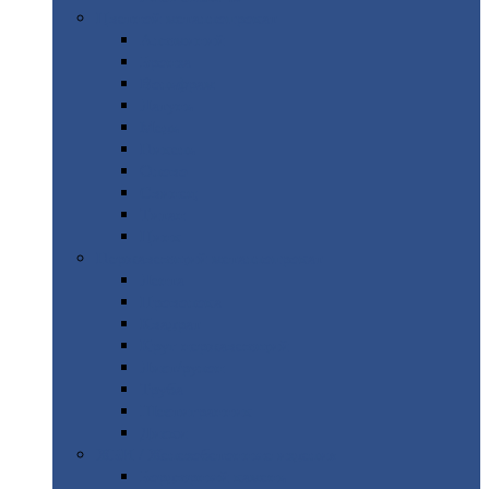
Цветной
металлопрокат
Алюминий
Бронза
Вольфрам
Латунь
Медь
Никель
Олово
Свинец
Титан
Цинк
Нержавеющий
металлопрокат
Лента
Проволока
Квадрат
Круг
нержавеющий
Лист/рулон
Труба
Шестигранник
Диски
ЖБИ
/ Железобетонные изделия
Бордюрный
камень