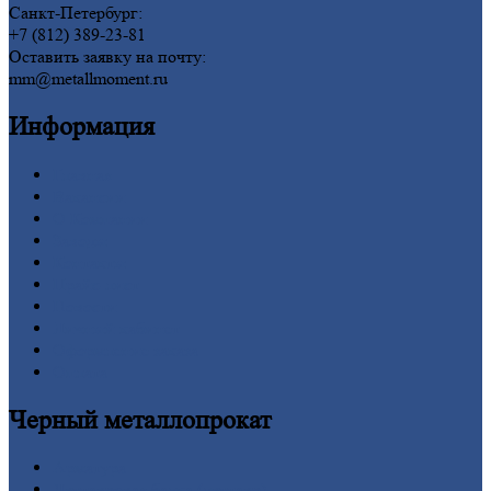
Санкт-Петербург:
+7 (812) 389-23-81
Оставить заявку на почту:
mm@metallmoment.ru
Информация
Главная
Вакансии
О
Компании
Заводы
Контакты
Прайс-лист
Новости
Личный
кабинет
Оформление
заказа
Оплата
Черный
металлопрокат
Арматура
Двутавровая
балка (двутавр)