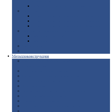
покрытием
Доборные
элементы оцинкованные
Евроштакетник
Штакетник
металлический полукруглый
Штакетник
металлический П-образный
Штакетник
металлический М-образный
Забор
металлический «Еврожалюзи»
Забор
жалюзи — Z
Забор
жалюзи — S
Сантехника
Рельсы
Металлоконструкции
Рамные
конструкции для дорожного
строительства
Быстровозводимые
здания
Металлоконструкции
для мостов
Технологические
металлоконструкции
Козловой
кран
Нестандартные
металлоконструкции
Решетки,
заборы и ограды
Прожекторные
мачты
Изготовление
лестниц из металла
Открытые
крановые эстакады