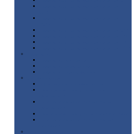
Профнастил
с нестандартной шириной С21
Профнастил
с нестандартной шириной
МП35
Профнастил
с нестандартной шириной
НС35
Профнастил
с нестандартной шириной С44
Профнастил
с нестандартной шириной Н60
Профнастил
с нестандартной шириной Н75
Профнастил
с нестандартной шириной Н114
Профнастил
Профнастил
для крыши
Профнастил
окрашенный
Профнастил
оцинкованный
Сэндвич-панели
Нестандартные
сэндвич панели
С
минераловатным утеплителем (
кровельные )
С
утеплителем из пенополистерола (
кровельные )
С
минераловатным утеплителем ( стеновые )
С
утеплителем из пенополистерола (
стеновые )
Металлочерепица