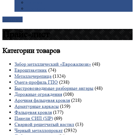
Галерея
Доставка
Контакты
Прайс-лист
Категории
товаров
Забор металлический «Еврожалюзи»
(48)
Евроштакетник
(74)
Металлочерепица
(1324)
Омега-профиль ГПО
(238)
Быстровозводимые разборные ангары
(48)
Дорожные ограждения
(108)
Арочная фальцевая кровля
(218)
Арматурные каркасы
(159)
Фальцевая кровля
(177)
Панели СИП (SIP)
(69)
Сварной решетчатый настил
(13)
Черный металлопрокат
(2932)