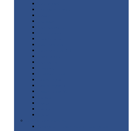
Монтеррей
Супермонтеррей
Макси
Экоррей
Монтекристо
Монтерроса
Трамонтана
Квинта
плюс
Квинта
плюс 3D
Квинта
уно
Монкатта
Классик
Классик
плюс
Ламонтерра
Ламонтерра
X
Ламонтерра
XL
Модерн
Камея
Квадро
Кредо
Доборные
элементы
Доборные
элементы с полимерным