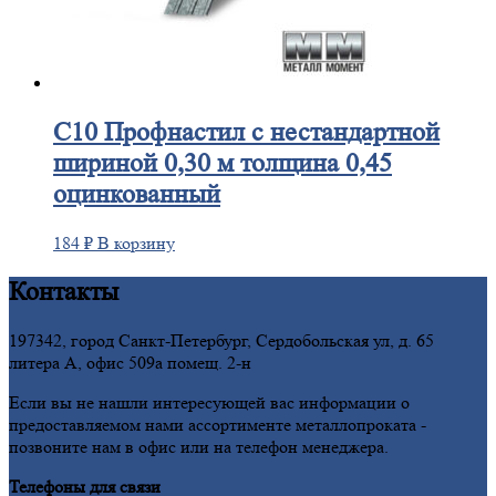
С10
Профнастил с нестандартной
шириной 0,30 м толщина 0,45
оцинкованный
184
₽
В корзину
Контакты
197342, город Санкт-Петербург, Сердобольская ул, д. 65
литера А, офис 509а помещ. 2-н
Если вы не нашли интересующей вас информации о
предоставляемом нами ассортименте металлопроката -
позвоните нам в офис или на телефон менеджера.
Телефоны для связи