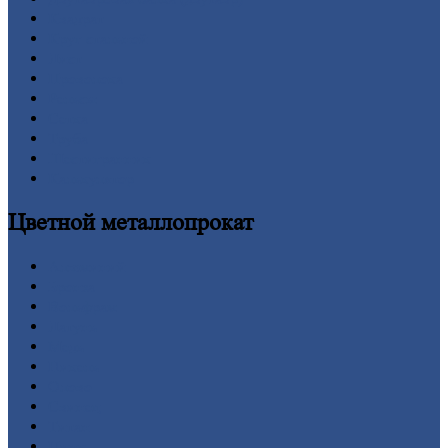
Квадрат
Круг
стальной
Лист
Проволока
Рельсы
Сетка
Труба
Шестигранник
Калькулятор
Цветной
металлопрокат
Алюминий
Бронза
Вольфрам
Латунь
Медь
Никель
Олово
Свинец
Титан
Цинк