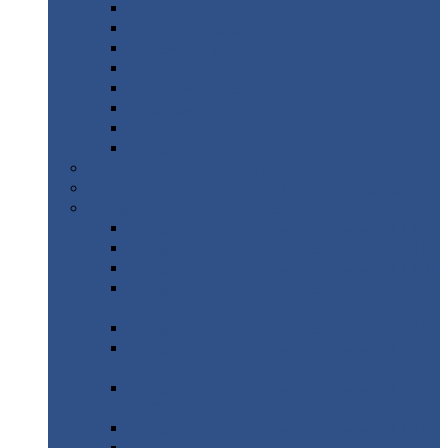
Дорожные
плиты
Каналы
непроходные
Ленточный
фундамент
Лифтовые
шахты
Перемычки
бетонные
Аэродромные
плиты
Фундаментные
блоки
Тепловые
камеры
Авиатехприемка
(РТ приемка)
Арочное
укрытие для конвейеров из профнастила
Профнастил
с нестандартной шириной
Профнастил
с нестандартной шириной С8
Профнастил
с нестандартной шириной С10
Профнастил
с нестандартной шириной СС10
Профнастил
с нестандартной шириной
МП10
Профнастил
с нестандартной шириной С15
Профнастил
с нестандартной шириной
МП18
Профнастил
с нестандартной шириной
МП20
Профнастил
с нестандартной шириной С18