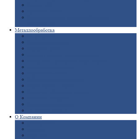
Опоры
ЛЭП
Дымовые
трубы
Закладные
детали для железобетонных
конструкций
Металлообработка
Анодировка
Горячее
цинкование
Лазерная
резка
Правка
плоского металлопроката
Продольно-поперечная
резка рулонов
Порошковая
покраска
Размотка
арматуры
Рубка
металла гильотиной
Резка
газом и плазмой
Сварочно-сборочные
работы
Токарная
обработка
Фрезерование
металла
Шлифовка
металла
О
Компании
Сертификаты
Новости
Вакансии