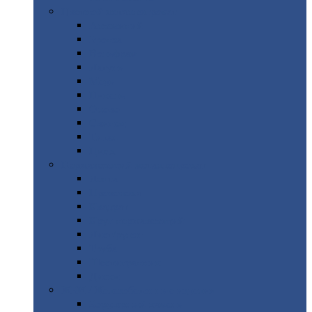
Цветной
металлопрокат
Алюминий
Бронза
Вольфрам
Латунь
Медь
Никель
Олово
Свинец
Титан
Цинк
Нержавеющий
металлопрокат
Лента
Проволока
Квадрат
Круг
нержавеющий
Лист/рулон
Труба
Шестигранник
Диски
ЖБИ
/ Железобетонные изделия
Бордюрный
камень