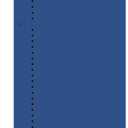
Труба
стальная
Уголок
стальной
Швеллер
Шестигранник
Листовой
прокат
Просечно-вытяжной
лист / ПВЛ
Лист
холоднокатаный
Лист
оцинкованный
Лист
горячекатаный Ст09Г2С
Лист
горячекатаный Ст3
Лист
рифленый: чечевицы
Лист
сталь 10Г2ФБЮ
Лист
сталь 10ХСНД
Лист
сталь 10ХСНД-12
Лист
сталь 12Х1МФ
Лист
сталь 12ХМ
Лист
сталь 16ГС
Лист
сталь 20
Лист
сталь 20К
Лист
сталь 20ЮЧ
Лист
сталь 20Х
Лист
сталь 22К
Лист
сталь 45