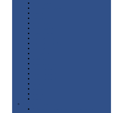
Монтеррей
Супермонтеррей
Макси
Экоррей
Монтекристо
Монтерроса
Трамонтана
Квинта
плюс
Квинта
плюс 3D
Квинта
уно
Монкатта
Классик
Классик
плюс
Ламонтерра
Ламонтерра
X
Ламонтерра
XL
Модерн
Камея
Квадро
Кредо
Доборные
элементы
Доборные
элементы с полимерным