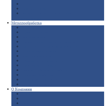
Опоры
ЛЭП
Дымовые
трубы
Закладные
детали для железобетонных
конструкций
Металлообработка
Анодировка
Горячее
цинкование
Лазерная
резка
Правка
плоского металлопроката
Продольно-поперечная
резка рулонов
Порошковая
покраска
Размотка
арматуры
Рубка
металла гильотиной
Резка
газом и плазмой
Сварочно-сборочные
работы
Токарная
обработка
Фрезерование
металла
Шлифовка
металла
О
Компании
Сертификаты
Новости
Вакансии