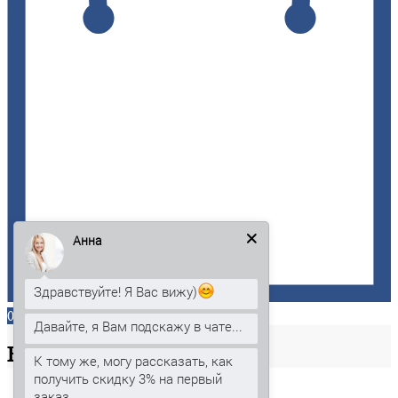
Анна
Здравствуйте! Я Вас вижу)
0
Давайте, я Вам подскажу в чате...
Ваша
корзина
К тому же, могу рассказать, как
получить скидку 3% на первый
заказ.