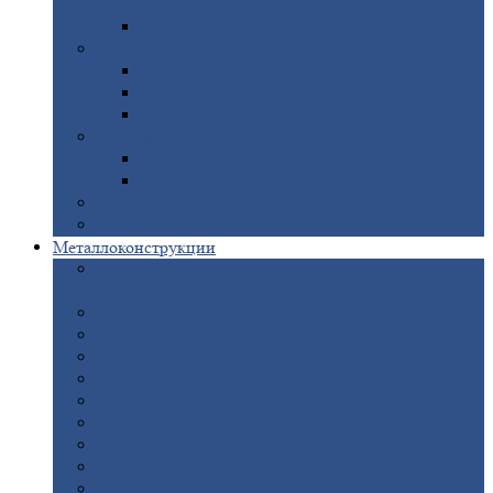
покрытием
Доборные
элементы оцинкованные
Евроштакетник
Штакетник
металлический полукруглый
Штакетник
металлический П-образный
Штакетник
металлический М-образный
Забор
металлический «Еврожалюзи»
Забор
жалюзи — Z
Забор
жалюзи — S
Сантехника
Рельсы
Металлоконструкции
Рамные
конструкции для дорожного
строительства
Быстровозводимые
здания
Металлоконструкции
для мостов
Технологические
металлоконструкции
Козловой
кран
Нестандартные
металлоконструкции
Решетки,
заборы и ограды
Прожекторные
мачты
Изготовление
лестниц из металла
Открытые
крановые эстакады