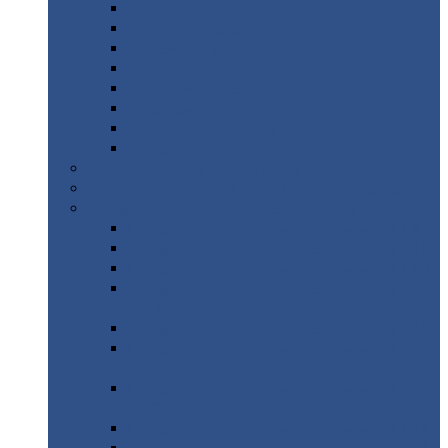
Дорожные
плиты
Каналы
непроходные
Ленточный
фундамент
Лифтовые
шахты
Перемычки
бетонные
Аэродромные
плиты
Фундаментные
блоки
Тепловые
камеры
Авиатехприемка
(РТ приемка)
Арочное
укрытие для конвейеров из профнастила
Профнастил
с нестандартной шириной
Профнастил
с нестандартной шириной С8
Профнастил
с нестандартной шириной С10
Профнастил
с нестандартной шириной СС10
Профнастил
с нестандартной шириной
МП10
Профнастил
с нестандартной шириной С15
Профнастил
с нестандартной шириной
МП18
Профнастил
с нестандартной шириной
МП20
Профнастил
с нестандартной шириной С18