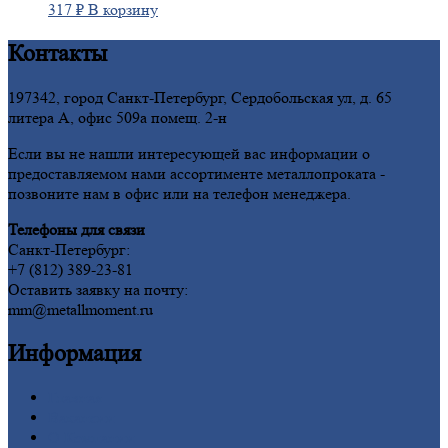
317
₽
В корзину
Контакты
197342, город Санкт-Петербург, Сердобольская ул, д. 65
литера А, офис 509а помещ. 2-н
Если вы не нашли интересующей вас информации о
предоставляемом нами ассортименте металлопроката -
позвоните нам в офис или на телефон менеджера.
Телефоны для связи
Санкт-Петербург:
+7 (812) 389-23-81
Оставить заявку на почту:
mm@metallmoment.ru
Информация
Главная
Вакансии
О
Компании