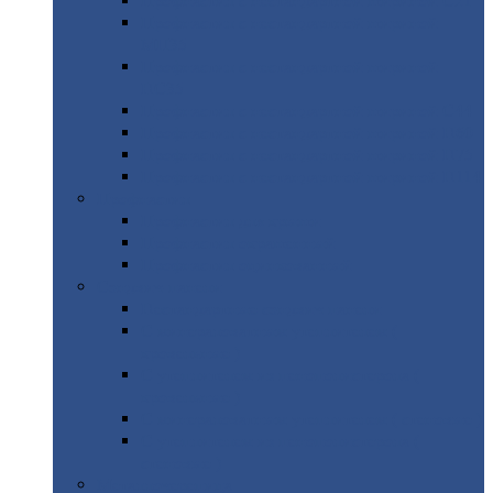
Профнастил
с нестандартной шириной С21
Профнастил
с нестандартной шириной
МП35
Профнастил
с нестандартной шириной
НС35
Профнастил
с нестандартной шириной С44
Профнастил
с нестандартной шириной Н60
Профнастил
с нестандартной шириной Н75
Профнастил
с нестандартной шириной Н114
Профнастил
Профнастил
для крыши
Профнастил
окрашенный
Профнастил
оцинкованный
Сэндвич-панели
Нестандартные
сэндвич панели
С
минераловатным утеплителем (
кровельные )
С
утеплителем из пенополистерола (
кровельные )
С
минераловатным утеплителем ( стеновые )
С
утеплителем из пенополистерола (
стеновые )
Металлочерепица