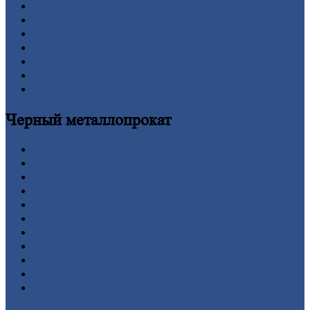
Заводы
Контакты
Прайс-лист
Новости
Личный
кабинет
Оформление
заказа
Оплата
Черный
металлопрокат
Арматура
Двутавровая
балка (двутавр)
Квадрат
Круг
стальной
Лист
Проволока
Рельсы
Сетка
Труба
Шестигранник
Калькулятор