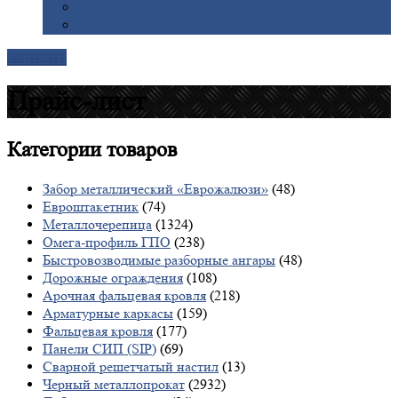
Галерея
Доставка
Контакты
Прайс-лист
Категории
товаров
Забор металлический «Еврожалюзи»
(48)
Евроштакетник
(74)
Металлочерепица
(1324)
Омега-профиль ГПО
(238)
Быстровозводимые разборные ангары
(48)
Дорожные ограждения
(108)
Арочная фальцевая кровля
(218)
Арматурные каркасы
(159)
Фальцевая кровля
(177)
Панели СИП (SIP)
(69)
Сварной решетчатый настил
(13)
Черный металлопрокат
(2932)