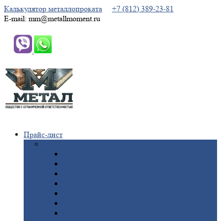
Калькулятор металлопроката
+7 (812) 389-23-81
E-mail: mm@metallmoment.ru
Прайс-лист
Черный
металлопрокат
Арматура
Двутавровая
балка (двутавр)
Квадрат
Круг
стальной
Полоса
стальная
Проволока
Сетка