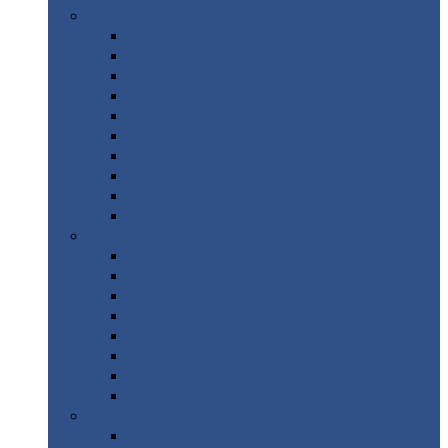
Цветной
металлопрокат
Алюминий
Бронза
Вольфрам
Латунь
Медь
Никель
Олово
Свинец
Титан
Цинк
Нержавеющий
металлопрокат
Лента
Проволока
Квадрат
Круг
нержавеющий
Лист/рулон
Труба
Шестигранник
Диски
ЖБИ
/ Железобетонные изделия
Бордюрный
камень