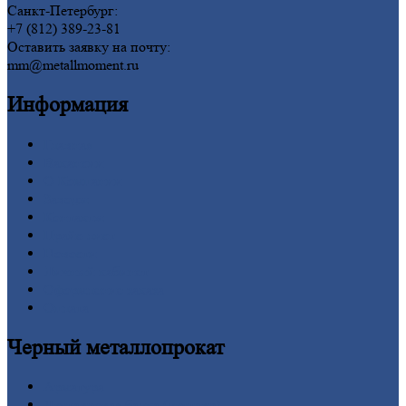
Санкт-Петербург:
+7 (812) 389-23-81
Оставить заявку на почту:
mm@metallmoment.ru
Информация
Главная
Вакансии
О
Компании
Заводы
Контакты
Прайс-лист
Новости
Личный
кабинет
Оформление
заказа
Оплата
Черный
металлопрокат
Арматура
Двутавровая
балка (двутавр)