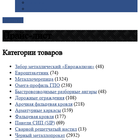
Галерея
Доставка
Контакты
Прайс-лист
Категории
товаров
Забор металлический «Еврожалюзи»
(48)
Евроштакетник
(74)
Металлочерепица
(1324)
Омега-профиль ГПО
(238)
Быстровозводимые разборные ангары
(48)
Дорожные ограждения
(108)
Арочная фальцевая кровля
(218)
Арматурные каркасы
(159)
Фальцевая кровля
(177)
Панели СИП (SIP)
(69)
Сварной решетчатый настил
(13)
Черный металлопрокат
(2932)