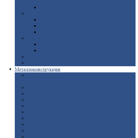
покрытием
Доборные
элементы оцинкованные
Евроштакетник
Штакетник
металлический полукруглый
Штакетник
металлический П-образный
Штакетник
металлический М-образный
Забор
металлический «Еврожалюзи»
Забор
жалюзи — Z
Забор
жалюзи — S
Сантехника
Рельсы
Металлоконструкции
Рамные
конструкции для дорожного
строительства
Быстровозводимые
здания
Металлоконструкции
для мостов
Технологические
металлоконструкции
Козловой
кран
Нестандартные
металлоконструкции
Решетки,
заборы и ограды
Прожекторные
мачты
Изготовление
лестниц из металла
Открытые
крановые эстакады