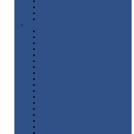
Труба
стальная
Уголок
стальной
Швеллер
Шестигранник
Листовой
прокат
Просечно-вытяжной
лист / ПВЛ
Лист
холоднокатаный
Лист
оцинкованный
Лист
горячекатаный Ст09Г2С
Лист
горячекатаный Ст3
Лист
рифленый: чечевицы
Лист
сталь 10Г2ФБЮ
Лист
сталь 10ХСНД
Лист
сталь 10ХСНД-12
Лист
сталь 12Х1МФ
Лист
сталь 12ХМ
Лист
сталь 16ГС
Лист
сталь 20
Лист
сталь 20К
Лист
сталь 20ЮЧ
Лист
сталь 20Х
Лист
сталь 22К
Лист
сталь 45