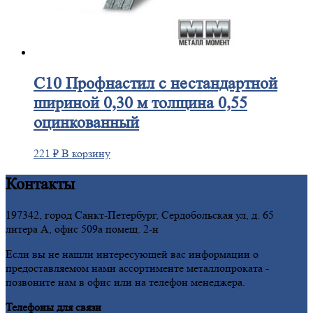
С10
Профнастил с нестандартной
шириной 0,30 м толщина 0,55
оцинкованный
221
₽
В корзину
Контакты
197342, город Санкт-Петербург, Сердобольская ул, д. 65
литера А, офис 509а помещ. 2-н
Если вы не нашли интересующей вас информации о
предоставляемом нами ассортименте металлопроката -
позвоните нам в офис или на телефон менеджера.
Телефоны для связи