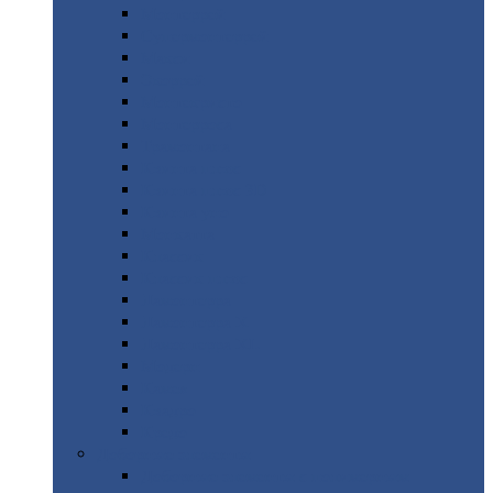
Монтеррей
Супермонтеррей
Макси
Экоррей
Монтекристо
Монтерроса
Трамонтана
Квинта
плюс
Квинта
плюс 3D
Квинта
уно
Монкатта
Классик
Классик
плюс
Ламонтерра
Ламонтерра
X
Ламонтерра
XL
Модерн
Камея
Квадро
Кредо
Доборные
элементы
Доборные
элементы с полимерным