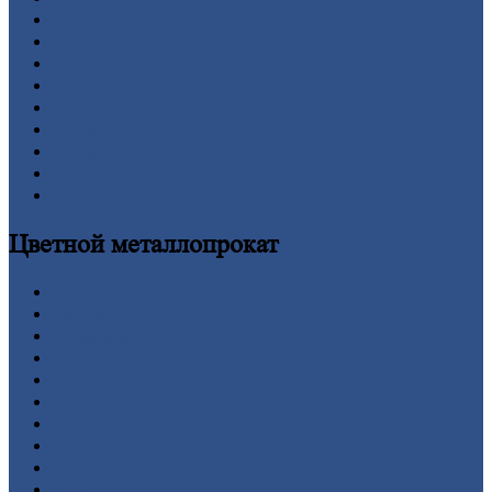
Квадрат
Круг
стальной
Лист
Проволока
Рельсы
Сетка
Труба
Шестигранник
Калькулятор
Цветной
металлопрокат
Алюминий
Бронза
Вольфрам
Латунь
Медь
Никель
Олово
Свинец
Титан
Цинк