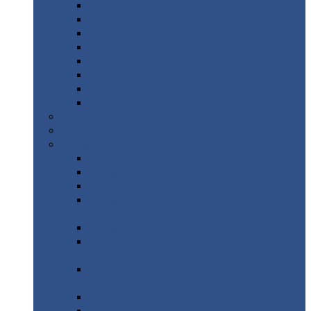
Дорожные
плиты
Каналы
непроходные
Ленточный
фундамент
Лифтовые
шахты
Перемычки
бетонные
Аэродромные
плиты
Фундаментные
блоки
Тепловые
камеры
Авиатехприемка
(РТ приемка)
Арочное
укрытие для конвейеров из профнастила
Профнастил
с нестандартной шириной
Профнастил
с нестандартной шириной С8
Профнастил
с нестандартной шириной С10
Профнастил
с нестандартной шириной СС10
Профнастил
с нестандартной шириной
МП10
Профнастил
с нестандартной шириной С15
Профнастил
с нестандартной шириной
МП18
Профнастил
с нестандартной шириной
МП20
Профнастил
с нестандартной шириной С18