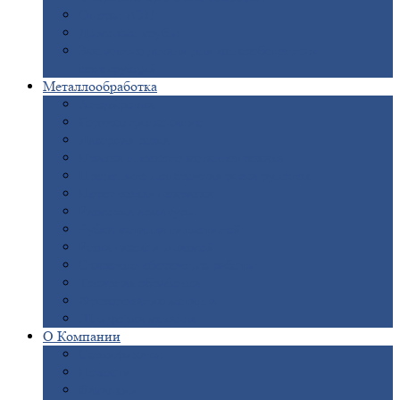
Опоры
ЛЭП
Дымовые
трубы
Закладные
детали для железобетонных
конструкций
Металлообработка
Анодировка
Горячее
цинкование
Лазерная
резка
Правка
плоского металлопроката
Продольно-поперечная
резка рулонов
Порошковая
покраска
Размотка
арматуры
Рубка
металла гильотиной
Резка
газом и плазмой
Сварочно-сборочные
работы
Токарная
обработка
Фрезерование
металла
Шлифовка
металла
О
Компании
Сертификаты
Новости
Вакансии