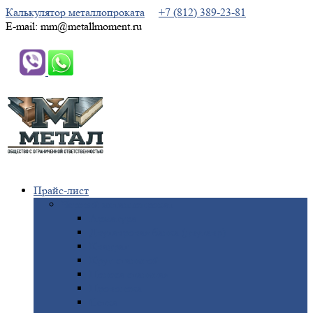
Калькулятор металлопроката
+7 (812) 389-23-81
E-mail: mm@metallmoment.ru
Прайс-лист
Черный
металлопрокат
Арматура
Двутавровая
балка (двутавр)
Квадрат
Круг
стальной
Полоса
стальная
Проволока
Сетка