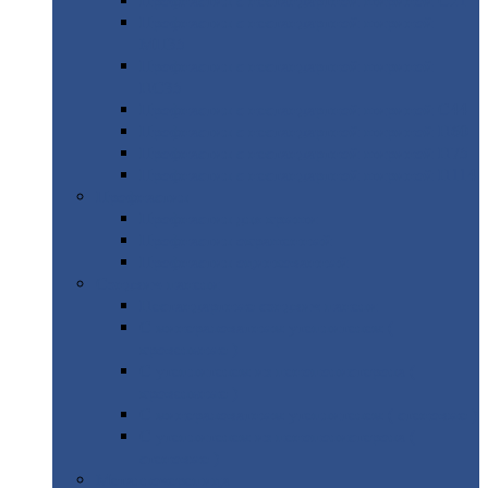
Профнастил
с нестандартной шириной С21
Профнастил
с нестандартной шириной
МП35
Профнастил
с нестандартной шириной
НС35
Профнастил
с нестандартной шириной С44
Профнастил
с нестандартной шириной Н60
Профнастил
с нестандартной шириной Н75
Профнастил
с нестандартной шириной Н114
Профнастил
Профнастил
для крыши
Профнастил
окрашенный
Профнастил
оцинкованный
Сэндвич-панели
Нестандартные
сэндвич панели
С
минераловатным утеплителем (
кровельные )
С
утеплителем из пенополистерола (
кровельные )
С
минераловатным утеплителем ( стеновые )
С
утеплителем из пенополистерола (
стеновые )
Металлочерепица