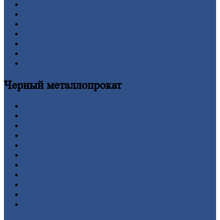
Заводы
Контакты
Прайс-лист
Новости
Личный
кабинет
Оформление
заказа
Оплата
Черный
металлопрокат
Арматура
Двутавровая
балка (двутавр)
Квадрат
Круг
стальной
Лист
Проволока
Рельсы
Сетка
Труба
Шестигранник
Калькулятор