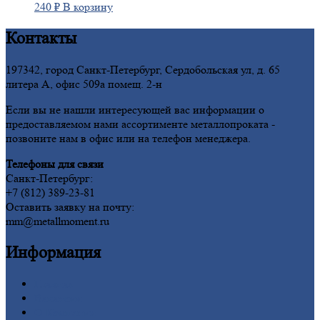
240
₽
В корзину
Контакты
197342, город Санкт-Петербург, Сердобольская ул, д. 65
литера А, офис 509а помещ. 2-н
Если вы не нашли интересующей вас информации о
предоставляемом нами ассортименте металлопроката -
позвоните нам в офис или на телефон менеджера.
Телефоны для связи
Санкт-Петербург:
+7 (812) 389-23-81
Оставить заявку на почту:
mm@metallmoment.ru
Информация
Главная
Вакансии
О
Компании