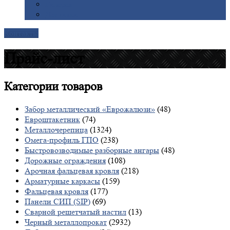
Галерея
Доставка
Контакты
Прайс-лист
Категории
товаров
Забор металлический «Еврожалюзи»
(48)
Евроштакетник
(74)
Металлочерепица
(1324)
Омега-профиль ГПО
(238)
Быстровозводимые разборные ангары
(48)
Дорожные ограждения
(108)
Арочная фальцевая кровля
(218)
Арматурные каркасы
(159)
Фальцевая кровля
(177)
Панели СИП (SIP)
(69)
Сварной решетчатый настил
(13)
Черный металлопрокат
(2932)