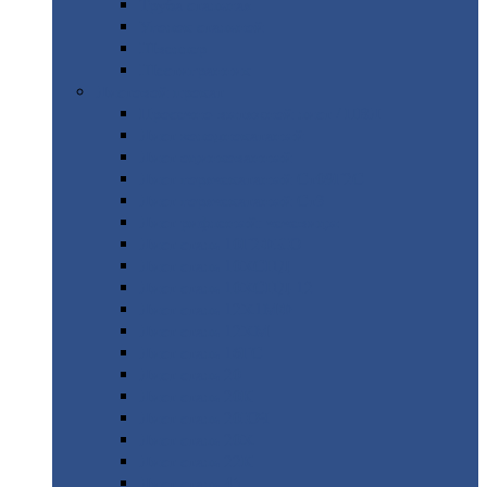
Труба
стальная
Уголок
стальной
Швеллер
Шестигранник
Листовой
прокат
Просечно-вытяжной
лист / ПВЛ
Лист
холоднокатаный
Лист
оцинкованный
Лист
горячекатаный Ст09Г2С
Лист
горячекатаный Ст3
Лист
рифленый: чечевицы
Лист
сталь 10Г2ФБЮ
Лист
сталь 10ХСНД
Лист
сталь 10ХСНД-12
Лист
сталь 12Х1МФ
Лист
сталь 12ХМ
Лист
сталь 16ГС
Лист
сталь 20
Лист
сталь 20К
Лист
сталь 20ЮЧ
Лист
сталь 20Х
Лист
сталь 22К
Лист
сталь 45