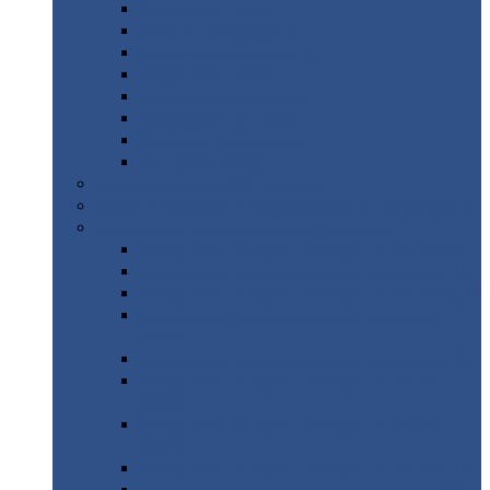
Дорожные
плиты
Каналы
непроходные
Ленточный
фундамент
Лифтовые
шахты
Перемычки
бетонные
Аэродромные
плиты
Фундаментные
блоки
Тепловые
камеры
Авиатехприемка
(РТ приемка)
Арочное
укрытие для конвейеров из профнастила
Профнастил
с нестандартной шириной
Профнастил
с нестандартной шириной С8
Профнастил
с нестандартной шириной С10
Профнастил
с нестандартной шириной СС10
Профнастил
с нестандартной шириной
МП10
Профнастил
с нестандартной шириной С15
Профнастил
с нестандартной шириной
МП18
Профнастил
с нестандартной шириной
МП20
Профнастил
с нестандартной шириной С18