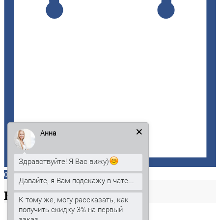
Анна
Здравствуйте! Я Вас вижу)
0
Давайте, я Вам подскажу в чате...
Ваша
корзина
К тому же, могу рассказать, как
получить скидку 3% на первый
заказ.