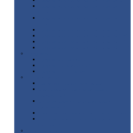
Профнастил
с нестандартной шириной С21
Профнастил
с нестандартной шириной
МП35
Профнастил
с нестандартной шириной
НС35
Профнастил
с нестандартной шириной С44
Профнастил
с нестандартной шириной Н60
Профнастил
с нестандартной шириной Н75
Профнастил
с нестандартной шириной Н114
Профнастил
Профнастил
для крыши
Профнастил
окрашенный
Профнастил
оцинкованный
Сэндвич-панели
Нестандартные
сэндвич панели
С
минераловатным утеплителем (
кровельные )
С
утеплителем из пенополистерола (
кровельные )
С
минераловатным утеплителем ( стеновые )
С
утеплителем из пенополистерола (
стеновые )
Металлочерепица