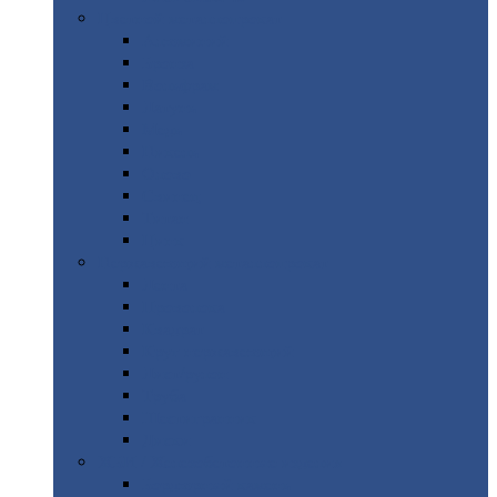
Цветной
металлопрокат
Алюминий
Бронза
Вольфрам
Латунь
Медь
Никель
Олово
Свинец
Титан
Цинк
Нержавеющий
металлопрокат
Лента
Проволока
Квадрат
Круг
нержавеющий
Лист/рулон
Труба
Шестигранник
Диски
ЖБИ
/ Железобетонные изделия
Бордюрный
камень