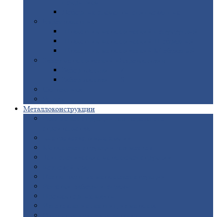
покрытием
Доборные
элементы оцинкованные
Евроштакетник
Штакетник
металлический полукруглый
Штакетник
металлический П-образный
Штакетник
металлический М-образный
Забор
металлический «Еврожалюзи»
Забор
жалюзи — Z
Забор
жалюзи — S
Сантехника
Рельсы
Металлоконструкции
Рамные
конструкции для дорожного
строительства
Быстровозводимые
здания
Металлоконструкции
для мостов
Технологические
металлоконструкции
Козловой
кран
Нестандартные
металлоконструкции
Решетки,
заборы и ограды
Прожекторные
мачты
Изготовление
лестниц из металла
Открытые
крановые эстакады