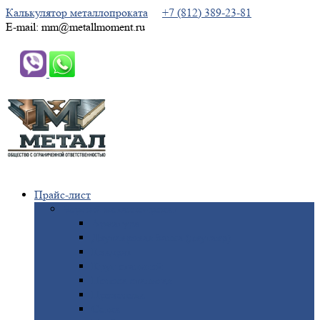
Калькулятор металлопроката
+7 (812) 389-23-81
E-mail: mm@metallmoment.ru
Прайс-лист
Черный
металлопрокат
Арматура
Двутавровая
балка (двутавр)
Квадрат
Круг
стальной
Полоса
стальная
Проволока
Сетка