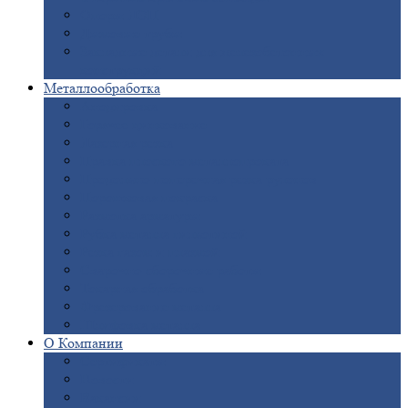
Опоры
ЛЭП
Дымовые
трубы
Закладные
детали для железобетонных
конструкций
Металлообработка
Анодировка
Горячее
цинкование
Лазерная
резка
Правка
плоского металлопроката
Продольно-поперечная
резка рулонов
Порошковая
покраска
Размотка
арматуры
Рубка
металла гильотиной
Резка
газом и плазмой
Сварочно-сборочные
работы
Токарная
обработка
Фрезерование
металла
Шлифовка
металла
О
Компании
Сертификаты
Новости
Вакансии