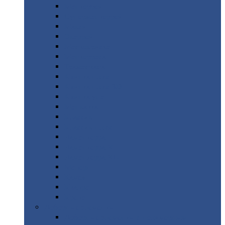
Монтеррей
Супермонтеррей
Макси
Экоррей
Монтекристо
Монтерроса
Трамонтана
Квинта
плюс
Квинта
плюс 3D
Квинта
уно
Монкатта
Классик
Классик
плюс
Ламонтерра
Ламонтерра
X
Ламонтерра
XL
Модерн
Камея
Квадро
Кредо
Доборные
элементы
Доборные
элементы с полимерным