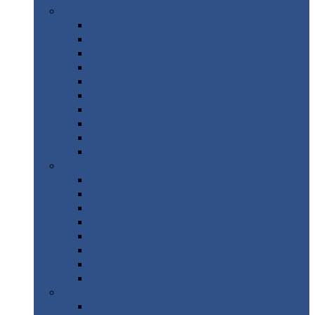
Цветной
металлопрокат
Алюминий
Бронза
Вольфрам
Латунь
Медь
Никель
Олово
Свинец
Титан
Цинк
Нержавеющий
металлопрокат
Лента
Проволока
Квадрат
Круг
нержавеющий
Лист/рулон
Труба
Шестигранник
Диски
ЖБИ
/ Железобетонные изделия
Бордюрный
камень