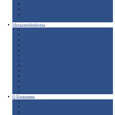
Опоры
ЛЭП
Дымовые
трубы
Закладные
детали для железобетонных
конструкций
Металлообработка
Анодировка
Горячее
цинкование
Лазерная
резка
Правка
плоского металлопроката
Продольно-поперечная
резка рулонов
Порошковая
покраска
Размотка
арматуры
Рубка
металла гильотиной
Резка
газом и плазмой
Сварочно-сборочные
работы
Токарная
обработка
Фрезерование
металла
Шлифовка
металла
О
Компании
Сертификаты
Новости
Вакансии