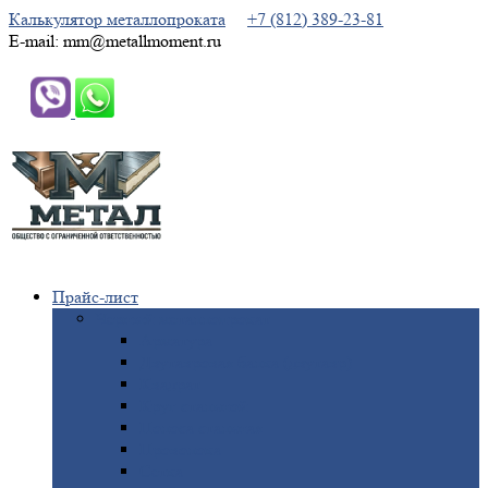
Калькулятор металлопроката
+7 (812) 389-23-81
E-mail: mm@metallmoment.ru
Прайс-лист
Черный
металлопрокат
Арматура
Двутавровая
балка (двутавр)
Квадрат
Круг
стальной
Полоса
стальная
Проволока
Сетка