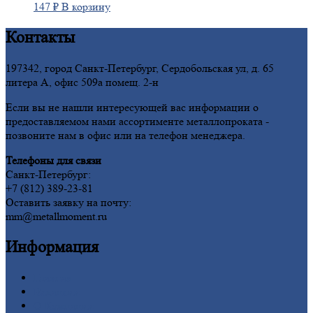
147
₽
В корзину
Контакты
197342, город Санкт-Петербург, Сердобольская ул, д. 65
литера А, офис 509а помещ. 2-н
Если вы не нашли интересующей вас информации о
предоставляемом нами ассортименте металлопроката -
позвоните нам в офис или на телефон менеджера.
Телефоны для связи
Санкт-Петербург:
+7 (812) 389-23-81
Оставить заявку на почту:
mm@metallmoment.ru
Информация
Главная
Вакансии
О
Компании