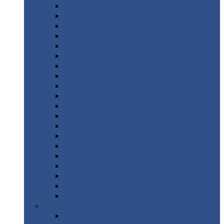
Монтеррей
Супермонтеррей
Макси
Экоррей
Монтекристо
Монтерроса
Трамонтана
Квинта
плюс
Квинта
плюс 3D
Квинта
уно
Монкатта
Классик
Классик
плюс
Ламонтерра
Ламонтерра
X
Ламонтерра
XL
Модерн
Камея
Квадро
Кредо
Доборные
элементы
Доборные
элементы с полимерным