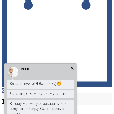
Анна
Здравствуйте! Я Вас вижу)
0
Давайте, я Вам подскажу в чате...
Ваша
корзина
К тому же, могу рассказать, как
получить скидку 3% на первый
заказ.