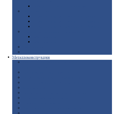
покрытием
Доборные
элементы оцинкованные
Евроштакетник
Штакетник
металлический полукруглый
Штакетник
металлический П-образный
Штакетник
металлический М-образный
Забор
металлический «Еврожалюзи»
Забор
жалюзи — Z
Забор
жалюзи — S
Сантехника
Рельсы
Металлоконструкции
Рамные
конструкции для дорожного
строительства
Быстровозводимые
здания
Металлоконструкции
для мостов
Технологические
металлоконструкции
Козловой
кран
Нестандартные
металлоконструкции
Решетки,
заборы и ограды
Прожекторные
мачты
Изготовление
лестниц из металла
Открытые
крановые эстакады