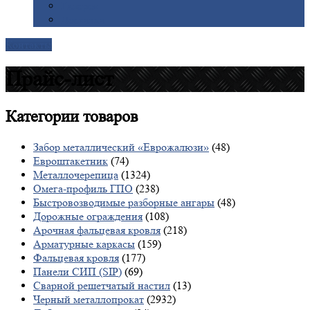
Галерея
Доставка
Контакты
Прайс-лист
Категории
товаров
Забор металлический «Еврожалюзи»
(48)
Евроштакетник
(74)
Металлочерепица
(1324)
Омега-профиль ГПО
(238)
Быстровозводимые разборные ангары
(48)
Дорожные ограждения
(108)
Арочная фальцевая кровля
(218)
Арматурные каркасы
(159)
Фальцевая кровля
(177)
Панели СИП (SIP)
(69)
Сварной решетчатый настил
(13)
Черный металлопрокат
(2932)