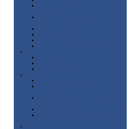
Профнастил
с нестандартной шириной С21
Профнастил
с нестандартной шириной
МП35
Профнастил
с нестандартной шириной
НС35
Профнастил
с нестандартной шириной С44
Профнастил
с нестандартной шириной Н60
Профнастил
с нестандартной шириной Н75
Профнастил
с нестандартной шириной Н114
Профнастил
Профнастил
для крыши
Профнастил
окрашенный
Профнастил
оцинкованный
Сэндвич-панели
Нестандартные
сэндвич панели
С
минераловатным утеплителем (
кровельные )
С
утеплителем из пенополистерола (
кровельные )
С
минераловатным утеплителем ( стеновые )
С
утеплителем из пенополистерола (
стеновые )
Металлочерепица