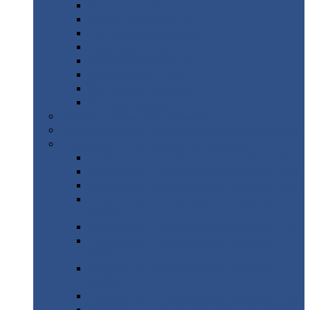
Дорожные
плиты
Каналы
непроходные
Ленточный
фундамент
Лифтовые
шахты
Перемычки
бетонные
Аэродромные
плиты
Фундаментные
блоки
Тепловые
камеры
Авиатехприемка
(РТ приемка)
Арочное
укрытие для конвейеров из профнастила
Профнастил
с нестандартной шириной
Профнастил
с нестандартной шириной С8
Профнастил
с нестандартной шириной С10
Профнастил
с нестандартной шириной СС10
Профнастил
с нестандартной шириной
МП10
Профнастил
с нестандартной шириной С15
Профнастил
с нестандартной шириной
МП18
Профнастил
с нестандартной шириной
МП20
Профнастил
с нестандартной шириной С18