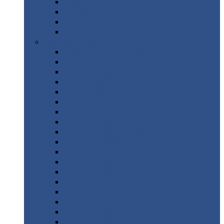
Труба
стальная
Уголок
стальной
Швеллер
Шестигранник
Листовой
прокат
Просечно-вытяжной
лист / ПВЛ
Лист
холоднокатаный
Лист
оцинкованный
Лист
горячекатаный Ст09Г2С
Лист
горячекатаный Ст3
Лист
рифленый: чечевицы
Лист
сталь 10Г2ФБЮ
Лист
сталь 10ХСНД
Лист
сталь 10ХСНД-12
Лист
сталь 12Х1МФ
Лист
сталь 12ХМ
Лист
сталь 16ГС
Лист
сталь 20
Лист
сталь 20К
Лист
сталь 20ЮЧ
Лист
сталь 20Х
Лист
сталь 22К
Лист
сталь 45