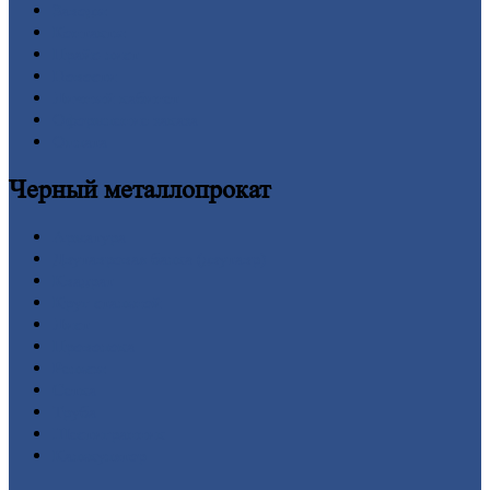
Заводы
Контакты
Прайс-лист
Новости
Личный
кабинет
Оформление
заказа
Оплата
Черный
металлопрокат
Арматура
Двутавровая
балка (двутавр)
Квадрат
Круг
стальной
Лист
Проволока
Рельсы
Сетка
Труба
Шестигранник
Калькулятор