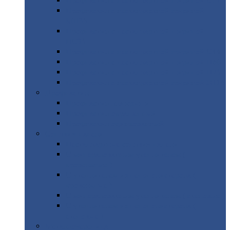
Профнастил
с нестандартной шириной С21
Профнастил
с нестандартной шириной
МП35
Профнастил
с нестандартной шириной
НС35
Профнастил
с нестандартной шириной С44
Профнастил
с нестандартной шириной Н60
Профнастил
с нестандартной шириной Н75
Профнастил
с нестандартной шириной Н114
Профнастил
Профнастил
для крыши
Профнастил
окрашенный
Профнастил
оцинкованный
Сэндвич-панели
Нестандартные
сэндвич панели
С
минераловатным утеплителем (
кровельные )
С
утеплителем из пенополистерола (
кровельные )
С
минераловатным утеплителем ( стеновые )
С
утеплителем из пенополистерола (
стеновые )
Металлочерепица