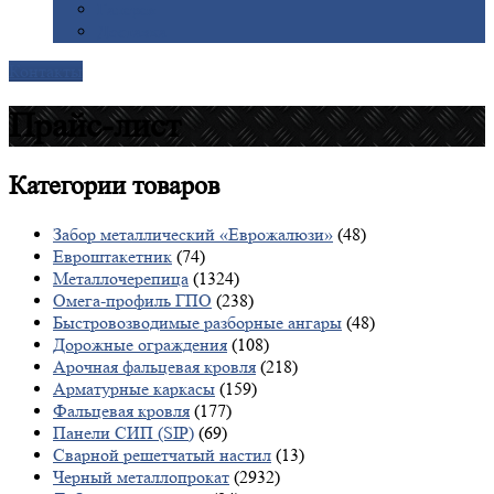
Галерея
Доставка
Контакты
Прайс-лист
Категории
товаров
Забор металлический «Еврожалюзи»
(48)
Евроштакетник
(74)
Металлочерепица
(1324)
Омега-профиль ГПО
(238)
Быстровозводимые разборные ангары
(48)
Дорожные ограждения
(108)
Арочная фальцевая кровля
(218)
Арматурные каркасы
(159)
Фальцевая кровля
(177)
Панели СИП (SIP)
(69)
Сварной решетчатый настил
(13)
Черный металлопрокат
(2932)