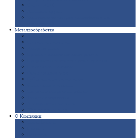
Опоры
ЛЭП
Дымовые
трубы
Закладные
детали для железобетонных
конструкций
Металлообработка
Анодировка
Горячее
цинкование
Лазерная
резка
Правка
плоского металлопроката
Продольно-поперечная
резка рулонов
Порошковая
покраска
Размотка
арматуры
Рубка
металла гильотиной
Резка
газом и плазмой
Сварочно-сборочные
работы
Токарная
обработка
Фрезерование
металла
Шлифовка
металла
О
Компании
Сертификаты
Новости
Вакансии