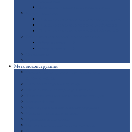
покрытием
Доборные
элементы оцинкованные
Евроштакетник
Штакетник
металлический полукруглый
Штакетник
металлический П-образный
Штакетник
металлический М-образный
Забор
металлический «Еврожалюзи»
Забор
жалюзи — Z
Забор
жалюзи — S
Сантехника
Рельсы
Металлоконструкции
Рамные
конструкции для дорожного
строительства
Быстровозводимые
здания
Металлоконструкции
для мостов
Технологические
металлоконструкции
Козловой
кран
Нестандартные
металлоконструкции
Решетки,
заборы и ограды
Прожекторные
мачты
Изготовление
лестниц из металла
Открытые
крановые эстакады