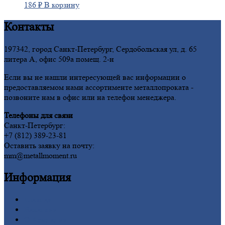
186
₽
В корзину
Контакты
197342, город Санкт-Петербург, Сердобольская ул, д. 65
литера А, офис 509а помещ. 2-н
Если вы не нашли интересующей вас информации о
предоставляемом нами ассортименте металлопроката -
позвоните нам в офис или на телефон менеджера.
Телефоны для связи
Санкт-Петербург:
+7 (812) 389-23-81
Оставить заявку на почту:
mm@metallmoment.ru
Информация
Главная
Вакансии
О
Компании