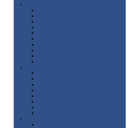
Цветной
металлопрокат
Алюминий
Бронза
Вольфрам
Латунь
Медь
Никель
Олово
Свинец
Титан
Цинк
Нержавеющий
металлопрокат
Лента
Проволока
Квадрат
Круг
нержавеющий
Лист/рулон
Труба
Шестигранник
Диски
ЖБИ
/ Железобетонные изделия
Бордюрный
камень