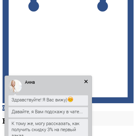
Анна
Здравствуйте! Я Вас вижу)
0
Давайте, я Вам подскажу в чате...
Ваша
корзина
К тому же, могу рассказать, как
получить скидку 3% на первый
заказ.