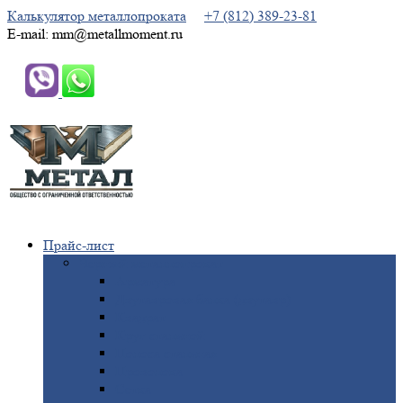
Калькулятор металлопроката
+7 (812) 389-23-81
E-mail: mm@metallmoment.ru
Прайс-лист
Черный
металлопрокат
Арматура
Двутавровая
балка (двутавр)
Квадрат
Круг
стальной
Полоса
стальная
Проволока
Сетка