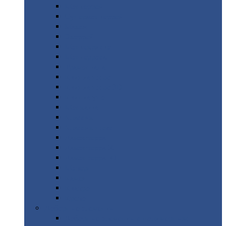
Монтеррей
Супермонтеррей
Макси
Экоррей
Монтекристо
Монтерроса
Трамонтана
Квинта
плюс
Квинта
плюс 3D
Квинта
уно
Монкатта
Классик
Классик
плюс
Ламонтерра
Ламонтерра
X
Ламонтерра
XL
Модерн
Камея
Квадро
Кредо
Доборные
элементы
Доборные
элементы с полимерным