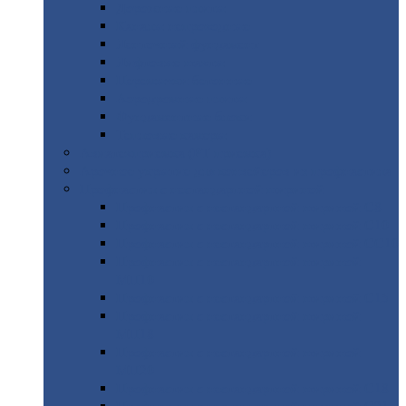
Дорожные
плиты
Каналы
непроходные
Ленточный
фундамент
Лифтовые
шахты
Перемычки
бетонные
Аэродромные
плиты
Фундаментные
блоки
Тепловые
камеры
Авиатехприемка
(РТ приемка)
Арочное
укрытие для конвейеров из профнастила
Профнастил
с нестандартной шириной
Профнастил
с нестандартной шириной С8
Профнастил
с нестандартной шириной С10
Профнастил
с нестандартной шириной СС10
Профнастил
с нестандартной шириной
МП10
Профнастил
с нестандартной шириной С15
Профнастил
с нестандартной шириной
МП18
Профнастил
с нестандартной шириной
МП20
Профнастил
с нестандартной шириной С18