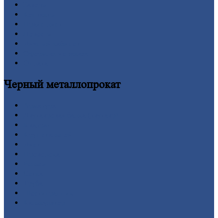
Заводы
Контакты
Прайс-лист
Новости
Личный
кабинет
Оформление
заказа
Оплата
Черный
металлопрокат
Арматура
Двутавровая
балка (двутавр)
Квадрат
Круг
стальной
Лист
Проволока
Рельсы
Сетка
Труба
Шестигранник
Калькулятор