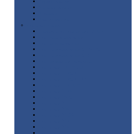
Труба
стальная
Уголок
стальной
Швеллер
Шестигранник
Листовой
прокат
Просечно-вытяжной
лист / ПВЛ
Лист
холоднокатаный
Лист
оцинкованный
Лист
горячекатаный Ст09Г2С
Лист
горячекатаный Ст3
Лист
рифленый: чечевицы
Лист
сталь 10Г2ФБЮ
Лист
сталь 10ХСНД
Лист
сталь 10ХСНД-12
Лист
сталь 12Х1МФ
Лист
сталь 12ХМ
Лист
сталь 16ГС
Лист
сталь 20
Лист
сталь 20К
Лист
сталь 20ЮЧ
Лист
сталь 20Х
Лист
сталь 22К
Лист
сталь 45