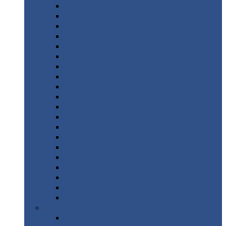
Монтеррей
Супермонтеррей
Макси
Экоррей
Монтекристо
Монтерроса
Трамонтана
Квинта
плюс
Квинта
плюс 3D
Квинта
уно
Монкатта
Классик
Классик
плюс
Ламонтерра
Ламонтерра
X
Ламонтерра
XL
Модерн
Камея
Квадро
Кредо
Доборные
элементы
Доборные
элементы с полимерным