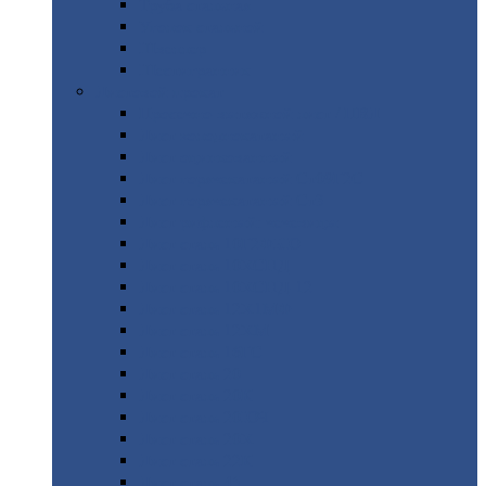
Труба
стальная
Уголок
стальной
Швеллер
Шестигранник
Листовой
прокат
Просечно-вытяжной
лист / ПВЛ
Лист
холоднокатаный
Лист
оцинкованный
Лист
горячекатаный Ст09Г2С
Лист
горячекатаный Ст3
Лист
рифленый: чечевицы
Лист
сталь 10Г2ФБЮ
Лист
сталь 10ХСНД
Лист
сталь 10ХСНД-12
Лист
сталь 12Х1МФ
Лист
сталь 12ХМ
Лист
сталь 16ГС
Лист
сталь 20
Лист
сталь 20К
Лист
сталь 20ЮЧ
Лист
сталь 20Х
Лист
сталь 22К
Лист
сталь 45