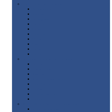
Цветной
металлопрокат
Алюминий
Бронза
Вольфрам
Латунь
Медь
Никель
Олово
Свинец
Титан
Цинк
Нержавеющий
металлопрокат
Лента
Проволока
Квадрат
Круг
нержавеющий
Лист/рулон
Труба
Шестигранник
Диски
ЖБИ
/ Железобетонные изделия
Бордюрный
камень