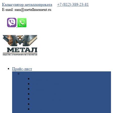
Калькулятор металлопроката
+7 (812) 389-23-81
E-mail: mm@metallmoment.ru
Прайс-лист
Черный
металлопрокат
Арматура
Двутавровая
балка (двутавр)
Квадрат
Круг
стальной
Полоса
стальная
Проволока
Сетка