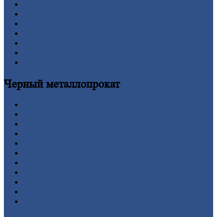
Заводы
Контакты
Прайс-лист
Новости
Личный
кабинет
Оформление
заказа
Оплата
Черный
металлопрокат
Арматура
Двутавровая
балка (двутавр)
Квадрат
Круг
стальной
Лист
Проволока
Рельсы
Сетка
Труба
Шестигранник
Калькулятор