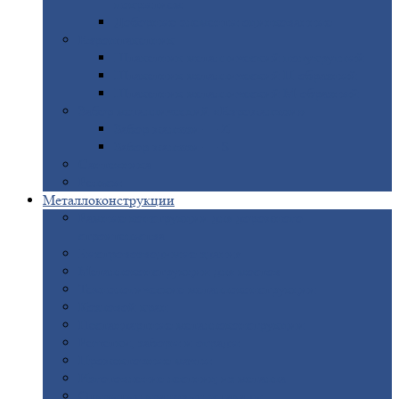
покрытием
Доборные
элементы оцинкованные
Евроштакетник
Штакетник
металлический полукруглый
Штакетник
металлический П-образный
Штакетник
металлический М-образный
Забор
металлический «Еврожалюзи»
Забор
жалюзи — Z
Забор
жалюзи — S
Сантехника
Рельсы
Металлоконструкции
Рамные
конструкции для дорожного
строительства
Быстровозводимые
здания
Металлоконструкции
для мостов
Технологические
металлоконструкции
Козловой
кран
Нестандартные
металлоконструкции
Решетки,
заборы и ограды
Прожекторные
мачты
Изготовление
лестниц из металла
Открытые
крановые эстакады