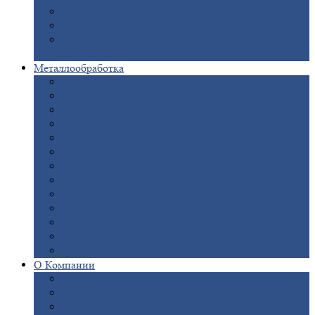
Опоры
ЛЭП
Дымовые
трубы
Закладные
детали для железобетонных
конструкций
Металлообработка
Анодировка
Горячее
цинкование
Лазерная
резка
Правка
плоского металлопроката
Продольно-поперечная
резка рулонов
Порошковая
покраска
Размотка
арматуры
Рубка
металла гильотиной
Резка
газом и плазмой
Сварочно-сборочные
работы
Токарная
обработка
Фрезерование
металла
Шлифовка
металла
О
Компании
Сертификаты
Новости
Вакансии