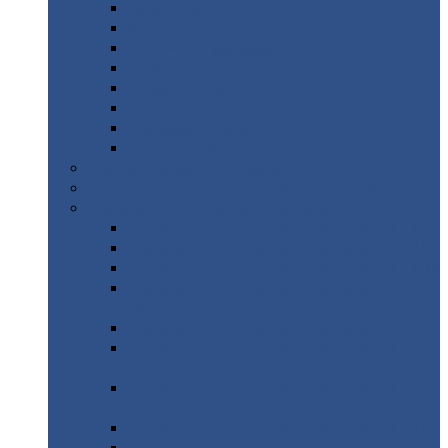
Дорожные
плиты
Каналы
непроходные
Ленточный
фундамент
Лифтовые
шахты
Перемычки
бетонные
Аэродромные
плиты
Фундаментные
блоки
Тепловые
камеры
Авиатехприемка
(РТ приемка)
Арочное
укрытие для конвейеров из профнастила
Профнастил
с нестандартной шириной
Профнастил
с нестандартной шириной С8
Профнастил
с нестандартной шириной С10
Профнастил
с нестандартной шириной СС10
Профнастил
с нестандартной шириной
МП10
Профнастил
с нестандартной шириной С15
Профнастил
с нестандартной шириной
МП18
Профнастил
с нестандартной шириной
МП20
Профнастил
с нестандартной шириной С18