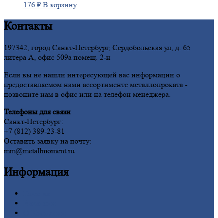
176
₽
В корзину
Контакты
197342, город Санкт-Петербург, Сердобольская ул, д. 65
литера А, офис 509а помещ. 2-н
Если вы не нашли интересующей вас информации о
предоставляемом нами ассортименте металлопроката -
позвоните нам в офис или на телефон менеджера.
Телефоны для связи
Санкт-Петербург:
+7 (812) 389-23-81
Оставить заявку на почту:
mm@metallmoment.ru
Информация
Главная
Вакансии
О
Компании