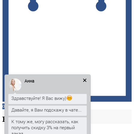
Анна
Здравствуйте! Я Вас вижу)
0
Давайте, я Вам подскажу в чате...
Ваша
корзина
К тому же, могу рассказать, как
получить скидку 3% на первый
заказ.