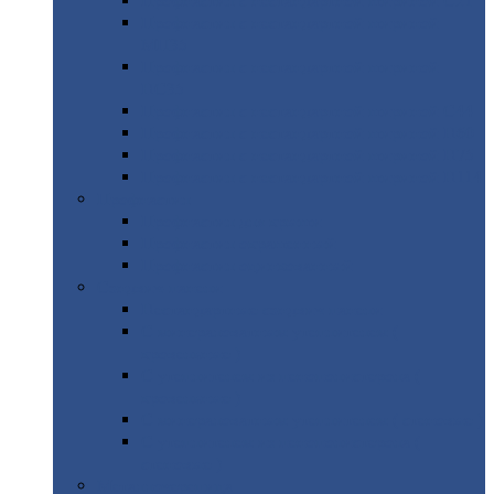
Профнастил
с нестандартной шириной С21
Профнастил
с нестандартной шириной
МП35
Профнастил
с нестандартной шириной
НС35
Профнастил
с нестандартной шириной С44
Профнастил
с нестандартной шириной Н60
Профнастил
с нестандартной шириной Н75
Профнастил
с нестандартной шириной Н114
Профнастил
Профнастил
для крыши
Профнастил
окрашенный
Профнастил
оцинкованный
Сэндвич-панели
Нестандартные
сэндвич панели
С
минераловатным утеплителем (
кровельные )
С
утеплителем из пенополистерола (
кровельные )
С
минераловатным утеплителем ( стеновые )
С
утеплителем из пенополистерола (
стеновые )
Металлочерепица