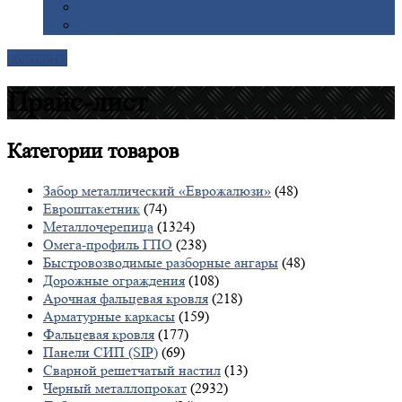
Галерея
Доставка
Контакты
Прайс-лист
Категории
товаров
Забор металлический «Еврожалюзи»
(48)
Евроштакетник
(74)
Металлочерепица
(1324)
Омега-профиль ГПО
(238)
Быстровозводимые разборные ангары
(48)
Дорожные ограждения
(108)
Арочная фальцевая кровля
(218)
Арматурные каркасы
(159)
Фальцевая кровля
(177)
Панели СИП (SIP)
(69)
Сварной решетчатый настил
(13)
Черный металлопрокат
(2932)