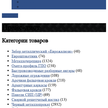
Галерея
Доставка
Контакты
Прайс-лист
Категории
товаров
Забор металлический «Еврожалюзи»
(48)
Евроштакетник
(74)
Металлочерепица
(1324)
Омега-профиль ГПО
(238)
Быстровозводимые разборные ангары
(48)
Дорожные ограждения
(108)
Арочная фальцевая кровля
(218)
Арматурные каркасы
(159)
Фальцевая кровля
(177)
Панели СИП (SIP)
(69)
Сварной решетчатый настил
(13)
Черный металлопрокат
(2932)