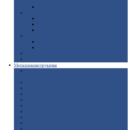
покрытием
Доборные
элементы оцинкованные
Евроштакетник
Штакетник
металлический полукруглый
Штакетник
металлический П-образный
Штакетник
металлический М-образный
Забор
металлический «Еврожалюзи»
Забор
жалюзи — Z
Забор
жалюзи — S
Сантехника
Рельсы
Металлоконструкции
Рамные
конструкции для дорожного
строительства
Быстровозводимые
здания
Металлоконструкции
для мостов
Технологические
металлоконструкции
Козловой
кран
Нестандартные
металлоконструкции
Решетки,
заборы и ограды
Прожекторные
мачты
Изготовление
лестниц из металла
Открытые
крановые эстакады