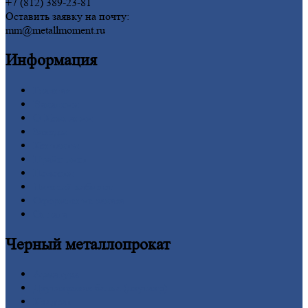
+7 (812) 389-23-81
Оставить заявку на почту:
mm@metallmoment.ru
Информация
Главная
Вакансии
О
Компании
Заводы
Контакты
Прайс-лист
Новости
Личный
кабинет
Оформление
заказа
Оплата
Черный
металлопрокат
Арматура
Двутавровая
балка (двутавр)
Квадрат