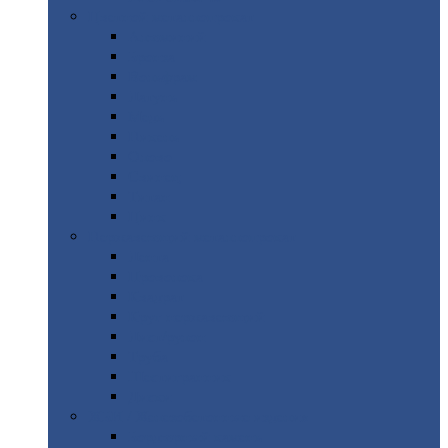
Цветной
металлопрокат
Алюминий
Бронза
Вольфрам
Латунь
Медь
Никель
Олово
Свинец
Титан
Цинк
Нержавеющий
металлопрокат
Лента
Проволока
Квадрат
Круг
нержавеющий
Лист/рулон
Труба
Шестигранник
Диски
ЖБИ
/ Железобетонные изделия
Бордюрный
камень