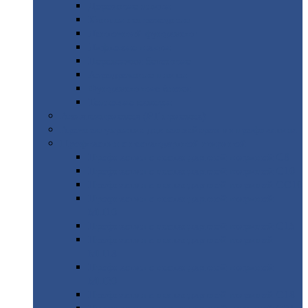
Дорожные
плиты
Каналы
непроходные
Ленточный
фундамент
Лифтовые
шахты
Перемычки
бетонные
Аэродромные
плиты
Фундаментные
блоки
Тепловые
камеры
Авиатехприемка
(РТ приемка)
Арочное
укрытие для конвейеров из профнастила
Профнастил
с нестандартной шириной
Профнастил
с нестандартной шириной С8
Профнастил
с нестандартной шириной С10
Профнастил
с нестандартной шириной СС10
Профнастил
с нестандартной шириной
МП10
Профнастил
с нестандартной шириной С15
Профнастил
с нестандартной шириной
МП18
Профнастил
с нестандартной шириной
МП20
Профнастил
с нестандартной шириной С18