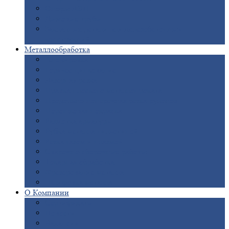
Опоры
ЛЭП
Дымовые
трубы
Закладные
детали для железобетонных
конструкций
Металлообработка
Анодировка
Горячее
цинкование
Лазерная
резка
Правка
плоского металлопроката
Продольно-поперечная
резка рулонов
Порошковая
покраска
Размотка
арматуры
Рубка
металла гильотиной
Резка
газом и плазмой
Сварочно-сборочные
работы
Токарная
обработка
Фрезерование
металла
Шлифовка
металла
О
Компании
Сертификаты
Новости
Вакансии