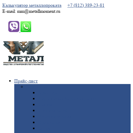
Калькулятор металлопроката
+7 (812) 389-23-81
E-mail: mm@metallmoment.ru
Прайс-лист
Черный
металлопрокат
Арматура
Двутавровая
балка (двутавр)
Квадрат
Круг
стальной
Полоса
стальная
Проволока
Сетка