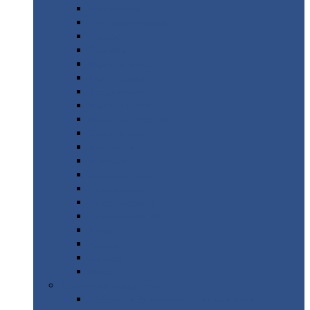
Монтеррей
Супермонтеррей
Макси
Экоррей
Монтекристо
Монтерроса
Трамонтана
Квинта
плюс
Квинта
плюс 3D
Квинта
уно
Монкатта
Классик
Классик
плюс
Ламонтерра
Ламонтерра
X
Ламонтерра
XL
Модерн
Камея
Квадро
Кредо
Доборные
элементы
Доборные
элементы с полимерным