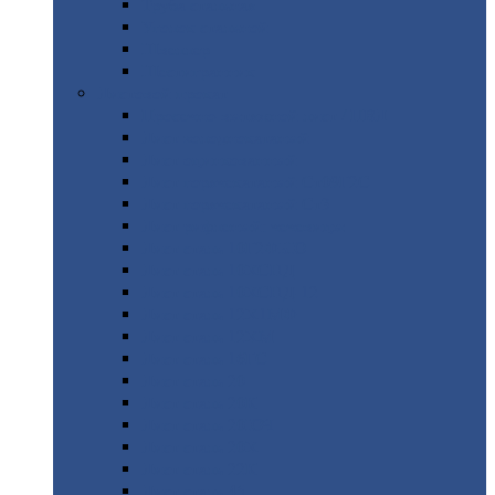
Труба
стальная
Уголок
стальной
Швеллер
Шестигранник
Листовой
прокат
Просечно-вытяжной
лист / ПВЛ
Лист
холоднокатаный
Лист
оцинкованный
Лист
горячекатаный Ст09Г2С
Лист
горячекатаный Ст3
Лист
рифленый: чечевицы
Лист
сталь 10Г2ФБЮ
Лист
сталь 10ХСНД
Лист
сталь 10ХСНД-12
Лист
сталь 12Х1МФ
Лист
сталь 12ХМ
Лист
сталь 16ГС
Лист
сталь 20
Лист
сталь 20К
Лист
сталь 20ЮЧ
Лист
сталь 20Х
Лист
сталь 22К
Лист
сталь 45