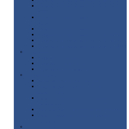
Профнастил
с нестандартной шириной С21
Профнастил
с нестандартной шириной
МП35
Профнастил
с нестандартной шириной
НС35
Профнастил
с нестандартной шириной С44
Профнастил
с нестандартной шириной Н60
Профнастил
с нестандартной шириной Н75
Профнастил
с нестандартной шириной Н114
Профнастил
Профнастил
для крыши
Профнастил
окрашенный
Профнастил
оцинкованный
Сэндвич-панели
Нестандартные
сэндвич панели
С
минераловатным утеплителем (
кровельные )
С
утеплителем из пенополистерола (
кровельные )
С
минераловатным утеплителем ( стеновые )
С
утеплителем из пенополистерола (
стеновые )
Металлочерепица