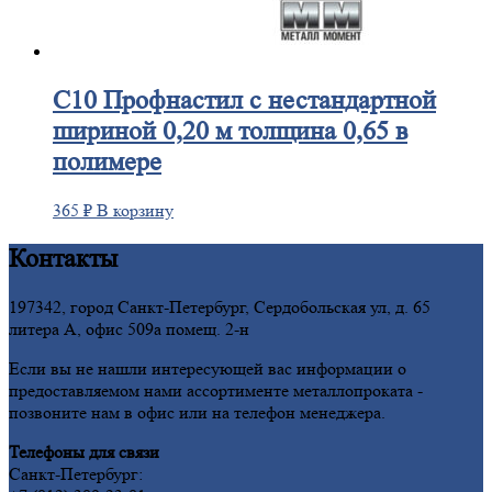
С10
Профнастил с нестандартной
шириной 0,20 м толщина 0,65 в
полимере
365
₽
В корзину
Контакты
197342, город Санкт-Петербург, Сердобольская ул, д. 65
литера А, офис 509а помещ. 2-н
Если вы не нашли интересующей вас информации о
предоставляемом нами ассортименте металлопроката -
позвоните нам в офис или на телефон менеджера.
Телефоны для связи
Санкт-Петербург: