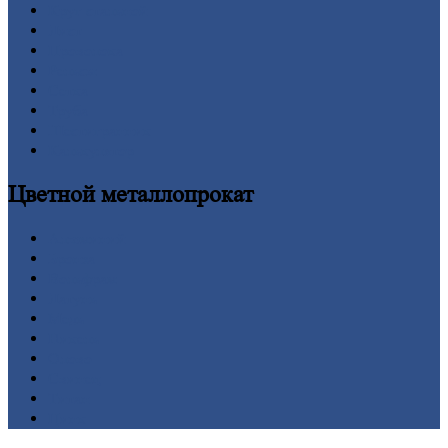
Круг
стальной
Лист
Проволока
Рельсы
Сетка
Труба
Шестигранник
Калькулятор
Цветной
металлопрокат
Алюминий
Бронза
Вольфрам
Латунь
Медь
Никель
Олово
Свинец
Титан
Цинк