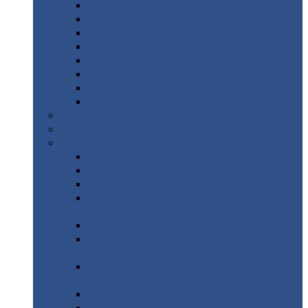
Дорожные
плиты
Каналы
непроходные
Ленточный
фундамент
Лифтовые
шахты
Перемычки
бетонные
Аэродромные
плиты
Фундаментные
блоки
Тепловые
камеры
Авиатехприемка
(РТ приемка)
Арочное
укрытие для конвейеров из профнастила
Профнастил
с нестандартной шириной
Профнастил
с нестандартной шириной С8
Профнастил
с нестандартной шириной С10
Профнастил
с нестандартной шириной СС10
Профнастил
с нестандартной шириной
МП10
Профнастил
с нестандартной шириной С15
Профнастил
с нестандартной шириной
МП18
Профнастил
с нестандартной шириной
МП20
Профнастил
с нестандартной шириной С18