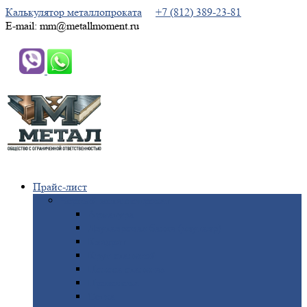
Калькулятор металлопроката
+7 (812) 389-23-81
E-mail: mm@metallmoment.ru
Прайс-лист
Черный
металлопрокат
Арматура
Двутавровая
балка (двутавр)
Квадрат
Круг
стальной
Полоса
стальная
Проволока
Сетка