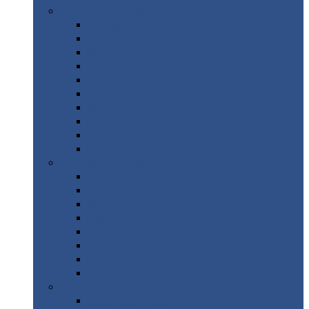
Цветной
металлопрокат
Алюминий
Бронза
Вольфрам
Латунь
Медь
Никель
Олово
Свинец
Титан
Цинк
Нержавеющий
металлопрокат
Лента
Проволока
Квадрат
Круг
нержавеющий
Лист/рулон
Труба
Шестигранник
Диски
ЖБИ
/ Железобетонные изделия
Бордюрный
камень