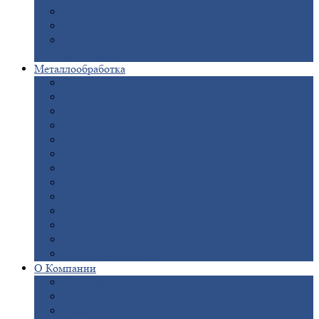
Опоры
ЛЭП
Дымовые
трубы
Закладные
детали для железобетонных
конструкций
Металлообработка
Анодировка
Горячее
цинкование
Лазерная
резка
Правка
плоского металлопроката
Продольно-поперечная
резка рулонов
Порошковая
покраска
Размотка
арматуры
Рубка
металла гильотиной
Резка
газом и плазмой
Сварочно-сборочные
работы
Токарная
обработка
Фрезерование
металла
Шлифовка
металла
О
Компании
Сертификаты
Новости
Вакансии