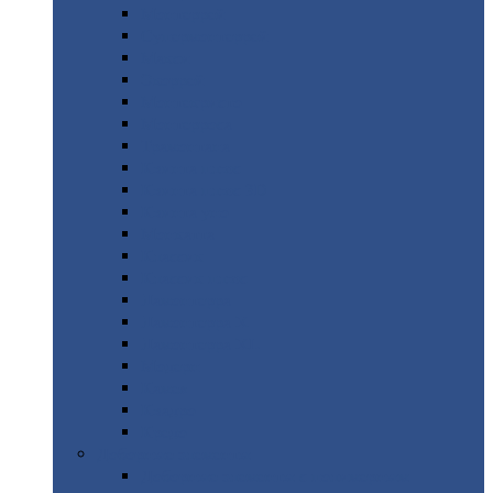
Монтеррей
Супермонтеррей
Макси
Экоррей
Монтекристо
Монтерроса
Трамонтана
Квинта
плюс
Квинта
плюс 3D
Квинта
уно
Монкатта
Классик
Классик
плюс
Ламонтерра
Ламонтерра
X
Ламонтерра
XL
Модерн
Камея
Квадро
Кредо
Доборные
элементы
Доборные
элементы с полимерным