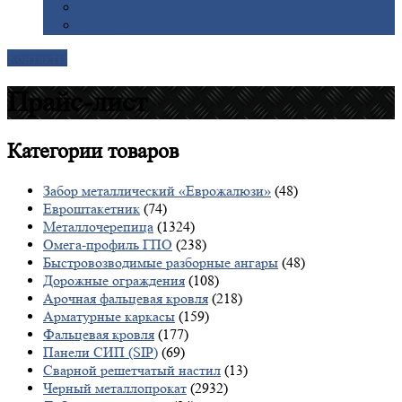
Галерея
Доставка
Контакты
Прайс-лист
Категории
товаров
Забор металлический «Еврожалюзи»
(48)
Евроштакетник
(74)
Металлочерепица
(1324)
Омега-профиль ГПО
(238)
Быстровозводимые разборные ангары
(48)
Дорожные ограждения
(108)
Арочная фальцевая кровля
(218)
Арматурные каркасы
(159)
Фальцевая кровля
(177)
Панели СИП (SIP)
(69)
Сварной решетчатый настил
(13)
Черный металлопрокат
(2932)