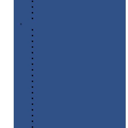
Труба
стальная
Уголок
стальной
Швеллер
Шестигранник
Листовой
прокат
Просечно-вытяжной
лист / ПВЛ
Лист
холоднокатаный
Лист
оцинкованный
Лист
горячекатаный Ст09Г2С
Лист
горячекатаный Ст3
Лист
рифленый: чечевицы
Лист
сталь 10Г2ФБЮ
Лист
сталь 10ХСНД
Лист
сталь 10ХСНД-12
Лист
сталь 12Х1МФ
Лист
сталь 12ХМ
Лист
сталь 16ГС
Лист
сталь 20
Лист
сталь 20К
Лист
сталь 20ЮЧ
Лист
сталь 20Х
Лист
сталь 22К
Лист
сталь 45