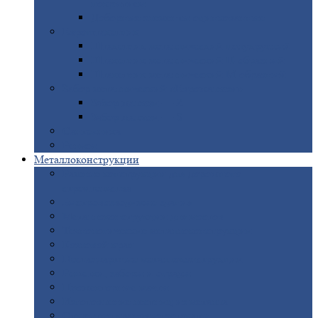
покрытием
Доборные
элементы оцинкованные
Евроштакетник
Штакетник
металлический полукруглый
Штакетник
металлический П-образный
Штакетник
металлический М-образный
Забор
металлический «Еврожалюзи»
Забор
жалюзи — Z
Забор
жалюзи — S
Сантехника
Рельсы
Металлоконструкции
Рамные
конструкции для дорожного
строительства
Быстровозводимые
здания
Металлоконструкции
для мостов
Технологические
металлоконструкции
Козловой
кран
Нестандартные
металлоконструкции
Решетки,
заборы и ограды
Прожекторные
мачты
Изготовление
лестниц из металла
Открытые
крановые эстакады