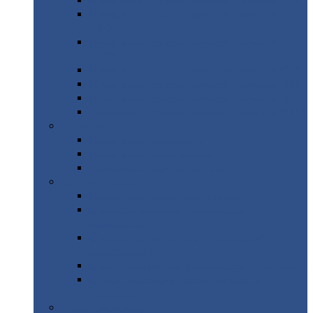
Профнастил
с нестандартной шириной С21
Профнастил
с нестандартной шириной
МП35
Профнастил
с нестандартной шириной
НС35
Профнастил
с нестандартной шириной С44
Профнастил
с нестандартной шириной Н60
Профнастил
с нестандартной шириной Н75
Профнастил
с нестандартной шириной Н114
Профнастил
Профнастил
для крыши
Профнастил
окрашенный
Профнастил
оцинкованный
Сэндвич-панели
Нестандартные
сэндвич панели
С
минераловатным утеплителем (
кровельные )
С
утеплителем из пенополистерола (
кровельные )
С
минераловатным утеплителем ( стеновые )
С
утеплителем из пенополистерола (
стеновые )
Металлочерепица