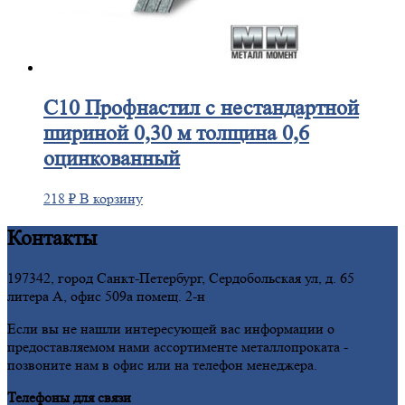
С10
Профнастил с нестандартной
шириной 0,30 м толщина 0,6
оцинкованный
218
₽
В корзину
Контакты
197342, город Санкт-Петербург, Сердобольская ул, д. 65
литера А, офис 509а помещ. 2-н
Если вы не нашли интересующей вас информации о
предоставляемом нами ассортименте металлопроката -
позвоните нам в офис или на телефон менеджера.
Телефоны для связи