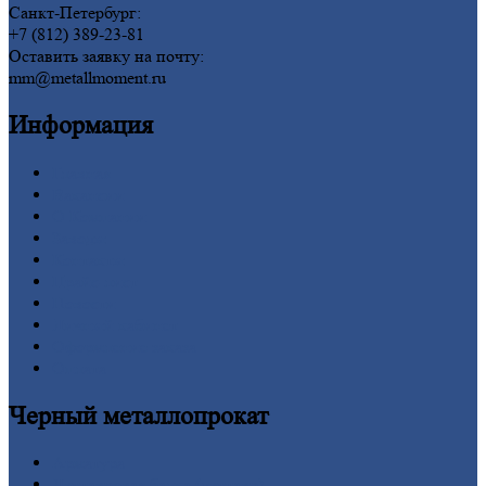
Санкт-Петербург:
+7 (812) 389-23-81
Оставить заявку на почту:
mm@metallmoment.ru
Информация
Главная
Вакансии
О
Компании
Заводы
Контакты
Прайс-лист
Новости
Личный
кабинет
Оформление
заказа
Оплата
Черный
металлопрокат
Арматура
Двутавровая
балка (двутавр)