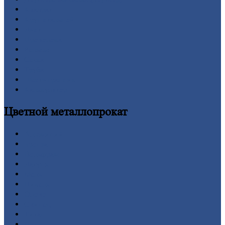
Квадрат
Круг
стальной
Лист
Проволока
Рельсы
Сетка
Труба
Шестигранник
Калькулятор
Цветной
металлопрокат
Алюминий
Бронза
Вольфрам
Латунь
Медь
Никель
Олово
Свинец
Титан
Цинк