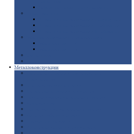
покрытием
Доборные
элементы оцинкованные
Евроштакетник
Штакетник
металлический полукруглый
Штакетник
металлический П-образный
Штакетник
металлический М-образный
Забор
металлический «Еврожалюзи»
Забор
жалюзи — Z
Забор
жалюзи — S
Сантехника
Рельсы
Металлоконструкции
Рамные
конструкции для дорожного
строительства
Быстровозводимые
здания
Металлоконструкции
для мостов
Технологические
металлоконструкции
Козловой
кран
Нестандартные
металлоконструкции
Решетки,
заборы и ограды
Прожекторные
мачты
Изготовление
лестниц из металла
Открытые
крановые эстакады