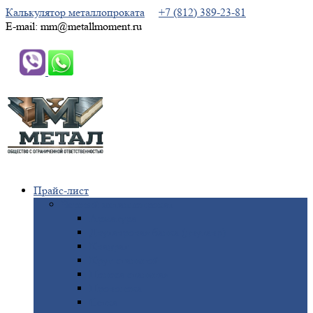
Калькулятор металлопроката
+7 (812) 389-23-81
E-mail: mm@metallmoment.ru
Прайс-лист
Черный
металлопрокат
Арматура
Двутавровая
балка (двутавр)
Квадрат
Круг
стальной
Полоса
стальная
Проволока
Сетка