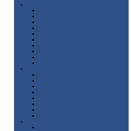
Цветной
металлопрокат
Алюминий
Бронза
Вольфрам
Латунь
Медь
Никель
Олово
Свинец
Титан
Цинк
Нержавеющий
металлопрокат
Лента
Проволока
Квадрат
Круг
нержавеющий
Лист/рулон
Труба
Шестигранник
Диски
ЖБИ
/ Железобетонные изделия
Бордюрный
камень