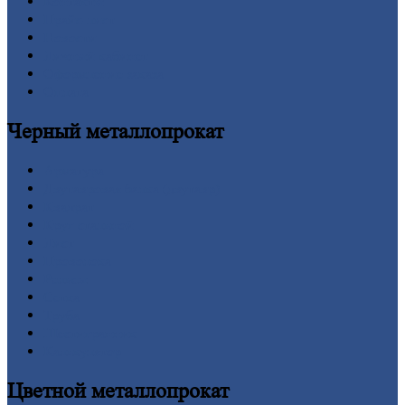
Контакты
Прайс-лист
Новости
Личный
кабинет
Оформление
заказа
Оплата
Черный
металлопрокат
Арматура
Двутавровая
балка (двутавр)
Квадрат
Круг
стальной
Лист
Проволока
Рельсы
Сетка
Труба
Шестигранник
Калькулятор
Цветной
металлопрокат