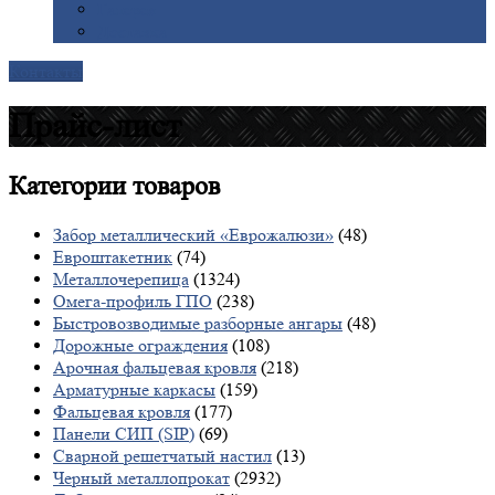
Галерея
Доставка
Контакты
Прайс-лист
Категории
товаров
Забор металлический «Еврожалюзи»
(48)
Евроштакетник
(74)
Металлочерепица
(1324)
Омега-профиль ГПО
(238)
Быстровозводимые разборные ангары
(48)
Дорожные ограждения
(108)
Арочная фальцевая кровля
(218)
Арматурные каркасы
(159)
Фальцевая кровля
(177)
Панели СИП (SIP)
(69)
Сварной решетчатый настил
(13)
Черный металлопрокат
(2932)