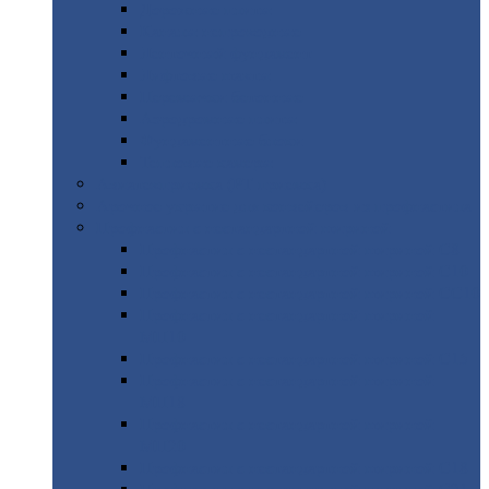
Дорожные
плиты
Каналы
непроходные
Ленточный
фундамент
Лифтовые
шахты
Перемычки
бетонные
Аэродромные
плиты
Фундаментные
блоки
Тепловые
камеры
Авиатехприемка
(РТ приемка)
Арочное
укрытие для конвейеров из профнастила
Профнастил
с нестандартной шириной
Профнастил
с нестандартной шириной С8
Профнастил
с нестандартной шириной С10
Профнастил
с нестандартной шириной СС10
Профнастил
с нестандартной шириной
МП10
Профнастил
с нестандартной шириной С15
Профнастил
с нестандартной шириной
МП18
Профнастил
с нестандартной шириной
МП20
Профнастил
с нестандартной шириной С18