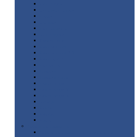
Монтеррей
Супермонтеррей
Макси
Экоррей
Монтекристо
Монтерроса
Трамонтана
Квинта
плюс
Квинта
плюс 3D
Квинта
уно
Монкатта
Классик
Классик
плюс
Ламонтерра
Ламонтерра
X
Ламонтерра
XL
Модерн
Камея
Квадро
Кредо
Доборные
элементы
Доборные
элементы с полимерным