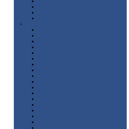
Труба
стальная
Уголок
стальной
Швеллер
Шестигранник
Листовой
прокат
Просечно-вытяжной
лист / ПВЛ
Лист
холоднокатаный
Лист
оцинкованный
Лист
горячекатаный Ст09Г2С
Лист
горячекатаный Ст3
Лист
рифленый: чечевицы
Лист
сталь 10Г2ФБЮ
Лист
сталь 10ХСНД
Лист
сталь 10ХСНД-12
Лист
сталь 12Х1МФ
Лист
сталь 12ХМ
Лист
сталь 16ГС
Лист
сталь 20
Лист
сталь 20К
Лист
сталь 20ЮЧ
Лист
сталь 20Х
Лист
сталь 22К
Лист
сталь 45