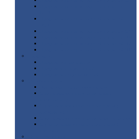
Профнастил
с нестандартной шириной С21
Профнастил
с нестандартной шириной
МП35
Профнастил
с нестандартной шириной
НС35
Профнастил
с нестандартной шириной С44
Профнастил
с нестандартной шириной Н60
Профнастил
с нестандартной шириной Н75
Профнастил
с нестандартной шириной Н114
Профнастил
Профнастил
для крыши
Профнастил
окрашенный
Профнастил
оцинкованный
Сэндвич-панели
Нестандартные
сэндвич панели
С
минераловатным утеплителем (
кровельные )
С
утеплителем из пенополистерола (
кровельные )
С
минераловатным утеплителем ( стеновые )
С
утеплителем из пенополистерола (
стеновые )
Металлочерепица