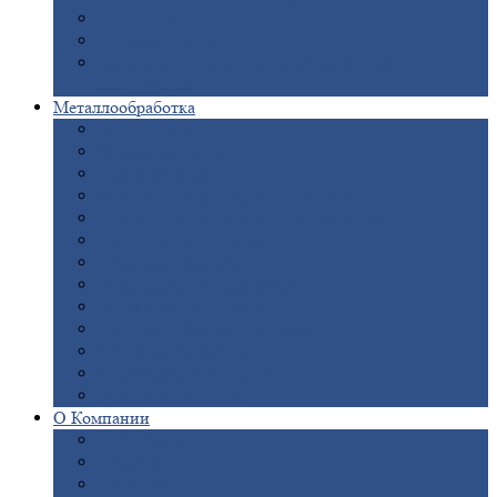
Опоры
ЛЭП
Дымовые
трубы
Закладные
детали для железобетонных
конструкций
Металлообработка
Анодировка
Горячее
цинкование
Лазерная
резка
Правка
плоского металлопроката
Продольно-поперечная
резка рулонов
Порошковая
покраска
Размотка
арматуры
Рубка
металла гильотиной
Резка
газом и плазмой
Сварочно-сборочные
работы
Токарная
обработка
Фрезерование
металла
Шлифовка
металла
О
Компании
Сертификаты
Новости
Вакансии