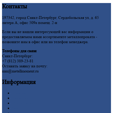
Контакты
197342, город Санкт-Петербург, Сердобольская ул, д. 65
литера А, офис 509а помещ. 2-н
Если вы не нашли интересующей вас информации о
предоставляемом нами ассортименте металлопроката -
позвоните нам в офис или на телефон менеджера.
Телефоны для связи
Санкт-Петербург:
+7 (812) 389-23-81
Оставить заявку на почту:
mm@metallmoment.ru
Информация
Главная
Вакансии
О
Компании
Заводы