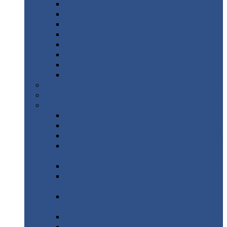
Дорожные
плиты
Каналы
непроходные
Ленточный
фундамент
Лифтовые
шахты
Перемычки
бетонные
Аэродромные
плиты
Фундаментные
блоки
Тепловые
камеры
Авиатехприемка
(РТ приемка)
Арочное
укрытие для конвейеров из профнастила
Профнастил
с нестандартной шириной
Профнастил
с нестандартной шириной С8
Профнастил
с нестандартной шириной С10
Профнастил
с нестандартной шириной СС10
Профнастил
с нестандартной шириной
МП10
Профнастил
с нестандартной шириной С15
Профнастил
с нестандартной шириной
МП18
Профнастил
с нестандартной шириной
МП20
Профнастил
с нестандартной шириной С18