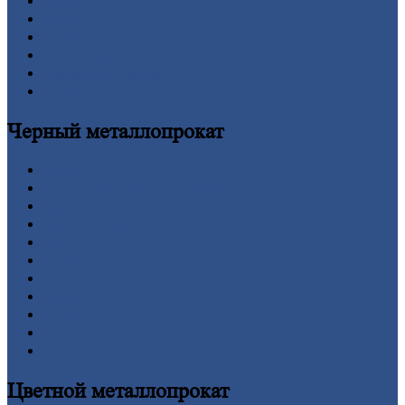
Контакты
Прайс-лист
Новости
Личный
кабинет
Оформление
заказа
Оплата
Черный
металлопрокат
Арматура
Двутавровая
балка (двутавр)
Квадрат
Круг
стальной
Лист
Проволока
Рельсы
Сетка
Труба
Шестигранник
Калькулятор
Цветной
металлопрокат