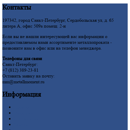
Контакты
197342, город Санкт-Петербург, Сердобольская ул, д. 65
литера А, офис 509а помещ. 2-н
Если вы не нашли интересующей вас информации о
предоставляемом нами ассортименте металлопроката -
позвоните нам в офис или на телефон менеджера.
Телефоны для связи
Санкт-Петербург:
+7 (812) 389-23-81
Оставить заявку на почту:
mm@metallmoment.ru
Информация
Главная
Вакансии
О
Компании
Заводы