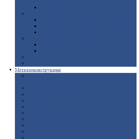
покрытием
Доборные
элементы оцинкованные
Евроштакетник
Штакетник
металлический полукруглый
Штакетник
металлический П-образный
Штакетник
металлический М-образный
Забор
металлический «Еврожалюзи»
Забор
жалюзи — Z
Забор
жалюзи — S
Сантехника
Рельсы
Металлоконструкции
Рамные
конструкции для дорожного
строительства
Быстровозводимые
здания
Металлоконструкции
для мостов
Технологические
металлоконструкции
Козловой
кран
Нестандартные
металлоконструкции
Решетки,
заборы и ограды
Прожекторные
мачты
Изготовление
лестниц из металла
Открытые
крановые эстакады