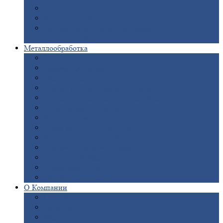
Опоры
ЛЭП
Дымовые
трубы
Закладные
детали для железобетонных
конструкций
Металлообработка
Анодировка
Горячее
цинкование
Лазерная
резка
Правка
плоского металлопроката
Продольно-поперечная
резка рулонов
Порошковая
покраска
Размотка
арматуры
Рубка
металла гильотиной
Резка
газом и плазмой
Сварочно-сборочные
работы
Токарная
обработка
Фрезерование
металла
Шлифовка
металла
О
Компании
Сертификаты
Новости
Вакансии