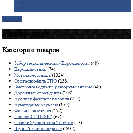
Галерея
Доставка
Контакты
Прайс-лист
Категории
товаров
Забор металлический «Еврожалюзи»
(48)
Евроштакетник
(74)
Металлочерепица
(1324)
Омега-профиль ГПО
(238)
Быстровозводимые разборные ангары
(48)
Дорожные ограждения
(108)
Арочная фальцевая кровля
(218)
Арматурные каркасы
(159)
Фальцевая кровля
(177)
Панели СИП (SIP)
(69)
Сварной решетчатый настил
(13)
Черный металлопрокат
(2932)