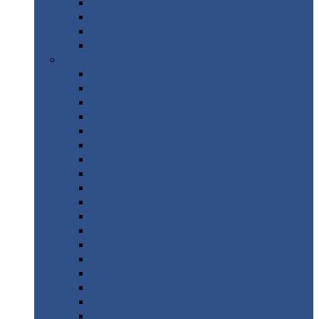
Труба
стальная
Уголок
стальной
Швеллер
Шестигранник
Листовой
прокат
Просечно-вытяжной
лист / ПВЛ
Лист
холоднокатаный
Лист
оцинкованный
Лист
горячекатаный Ст09Г2С
Лист
горячекатаный Ст3
Лист
рифленый: чечевицы
Лист
сталь 10Г2ФБЮ
Лист
сталь 10ХСНД
Лист
сталь 10ХСНД-12
Лист
сталь 12Х1МФ
Лист
сталь 12ХМ
Лист
сталь 16ГС
Лист
сталь 20
Лист
сталь 20К
Лист
сталь 20ЮЧ
Лист
сталь 20Х
Лист
сталь 22К
Лист
сталь 45