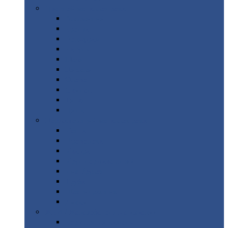
Цветной
металлопрокат
Алюминий
Бронза
Вольфрам
Латунь
Медь
Никель
Олово
Свинец
Титан
Цинк
Нержавеющий
металлопрокат
Лента
Проволока
Квадрат
Круг
нержавеющий
Лист/рулон
Труба
Шестигранник
Диски
ЖБИ
/ Железобетонные изделия
Бордюрный
камень