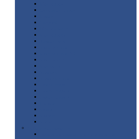
Монтеррей
Супермонтеррей
Макси
Экоррей
Монтекристо
Монтерроса
Трамонтана
Квинта
плюс
Квинта
плюс 3D
Квинта
уно
Монкатта
Классик
Классик
плюс
Ламонтерра
Ламонтерра
X
Ламонтерра
XL
Модерн
Камея
Квадро
Кредо
Доборные
элементы
Доборные
элементы с полимерным