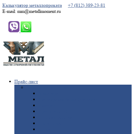
Калькулятор металлопроката
+7 (812) 389-23-81
E-mail: mm@metallmoment.ru
Прайс-лист
Черный
металлопрокат
Арматура
Двутавровая
балка (двутавр)
Квадрат
Круг
стальной
Полоса
стальная
Проволока
Сетка