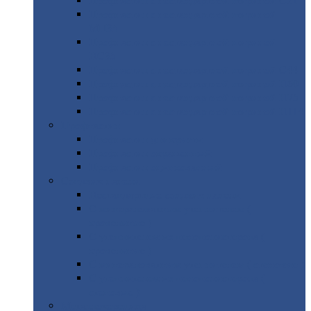
Профнастил
с нестандартной шириной С21
Профнастил
с нестандартной шириной
МП35
Профнастил
с нестандартной шириной
НС35
Профнастил
с нестандартной шириной С44
Профнастил
с нестандартной шириной Н60
Профнастил
с нестандартной шириной Н75
Профнастил
с нестандартной шириной Н114
Профнастил
Профнастил
для крыши
Профнастил
окрашенный
Профнастил
оцинкованный
Сэндвич-панели
Нестандартные
сэндвич панели
С
минераловатным утеплителем (
кровельные )
С
утеплителем из пенополистерола (
кровельные )
С
минераловатным утеплителем ( стеновые )
С
утеплителем из пенополистерола (
стеновые )
Металлочерепица