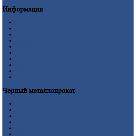
Информация
Главная
Вакансии
О
Компании
Заводы
Контакты
Прайс-лист
Новости
Личный
кабинет
Оформление
заказа
Оплата
Черный
металлопрокат
Арматура
Двутавровая
балка (двутавр)
Квадрат
Круг
стальной
Лист
Проволока