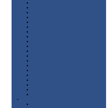
Монтеррей
Супермонтеррей
Макси
Экоррей
Монтекристо
Монтерроса
Трамонтана
Квинта
плюс
Квинта
плюс 3D
Квинта
уно
Монкатта
Классик
Классик
плюс
Ламонтерра
Ламонтерра
X
Ламонтерра
XL
Модерн
Камея
Квадро
Кредо
Доборные
элементы
Доборные
элементы с полимерным