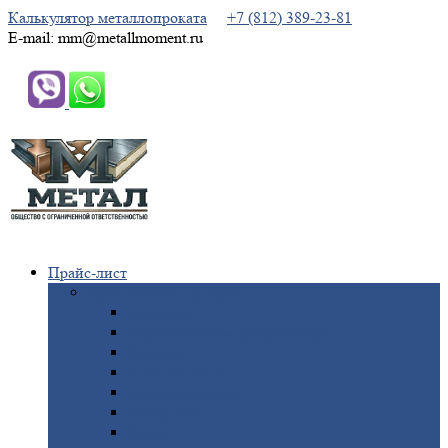
Калькулятор металлопроката
+7 (812) 389-23-81
E-mail: mm@metallmoment.ru
Прайс-лист
Черный
металлопрокат
Арматура
Двутавровая
балка (двутавр)
Квадрат
Круг
стальной
Полоса
стальная
Проволока
Сетка