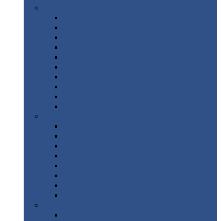
Цветной
металлопрокат
Алюминий
Бронза
Вольфрам
Латунь
Медь
Никель
Олово
Свинец
Титан
Цинк
Нержавеющий
металлопрокат
Лента
Проволока
Квадрат
Круг
нержавеющий
Лист/рулон
Труба
Шестигранник
Диски
ЖБИ
/ Железобетонные изделия
Бордюрный
камень