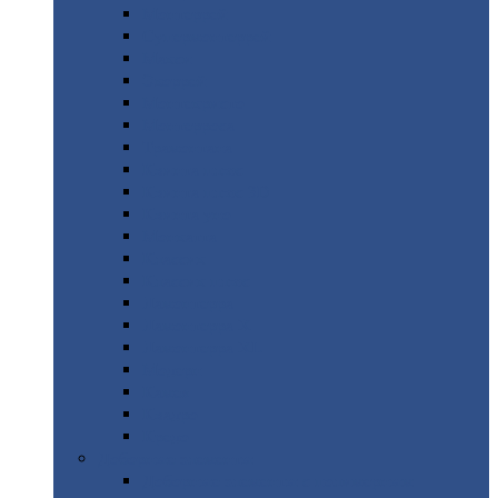
Монтеррей
Супермонтеррей
Макси
Экоррей
Монтекристо
Монтерроса
Трамонтана
Квинта
плюс
Квинта
плюс 3D
Квинта
уно
Монкатта
Классик
Классик
плюс
Ламонтерра
Ламонтерра
X
Ламонтерра
XL
Модерн
Камея
Квадро
Кредо
Доборные
элементы
Доборные
элементы с полимерным