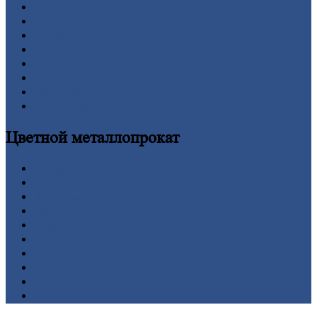
Круг
стальной
Лист
Проволока
Рельсы
Сетка
Труба
Шестигранник
Калькулятор
Цветной
металлопрокат
Алюминий
Бронза
Вольфрам
Латунь
Медь
Никель
Олово
Свинец
Титан
Цинк