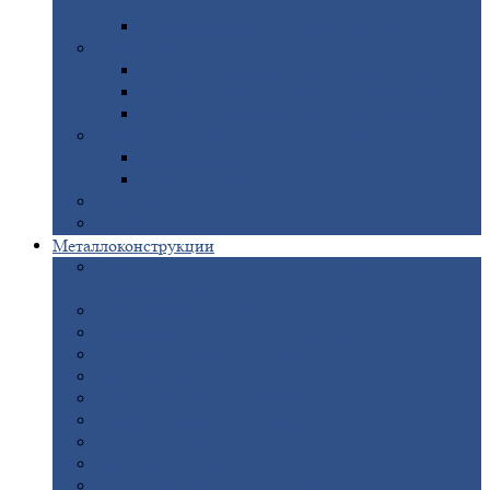
покрытием
Доборные
элементы оцинкованные
Евроштакетник
Штакетник
металлический полукруглый
Штакетник
металлический П-образный
Штакетник
металлический М-образный
Забор
металлический «Еврожалюзи»
Забор
жалюзи — Z
Забор
жалюзи — S
Сантехника
Рельсы
Металлоконструкции
Рамные
конструкции для дорожного
строительства
Быстровозводимые
здания
Металлоконструкции
для мостов
Технологические
металлоконструкции
Козловой
кран
Нестандартные
металлоконструкции
Решетки,
заборы и ограды
Прожекторные
мачты
Изготовление
лестниц из металла
Открытые
крановые эстакады