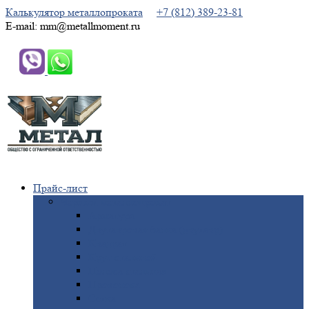
Калькулятор металлопроката
+7 (812) 389-23-81
E-mail: mm@metallmoment.ru
Прайс-лист
Черный
металлопрокат
Арматура
Двутавровая
балка (двутавр)
Квадрат
Круг
стальной
Полоса
стальная
Проволока
Сетка