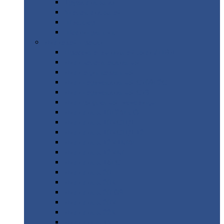
Труба
стальная
Уголок
стальной
Швеллер
Шестигранник
Листовой
прокат
Просечно-вытяжной
лист / ПВЛ
Лист
холоднокатаный
Лист
оцинкованный
Лист
горячекатаный Ст09Г2С
Лист
горячекатаный Ст3
Лист
рифленый: чечевицы
Лист
сталь 10Г2ФБЮ
Лист
сталь 10ХСНД
Лист
сталь 10ХСНД-12
Лист
сталь 12Х1МФ
Лист
сталь 12ХМ
Лист
сталь 16ГС
Лист
сталь 20
Лист
сталь 20К
Лист
сталь 20ЮЧ
Лист
сталь 20Х
Лист
сталь 22К
Лист
сталь 45