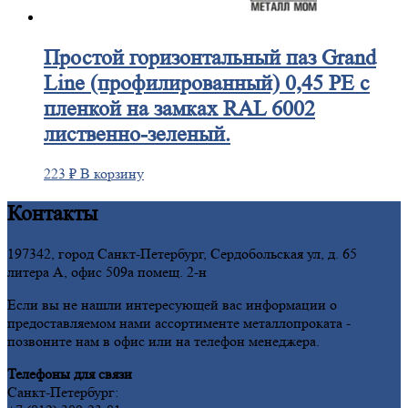
Простой
горизонтальный паз Grand
Line (профилированный) 0,45 PE с
пленкой на замках RAL 6002
лиственно-зеленый.
223
₽
В корзину
Контакты
197342, город Санкт-Петербург, Сердобольская ул, д. 65
литера А, офис 509а помещ. 2-н
Если вы не нашли интересующей вас информации о
предоставляемом нами ассортименте металлопроката -
позвоните нам в офис или на телефон менеджера.
Телефоны для связи
Санкт-Петербург: