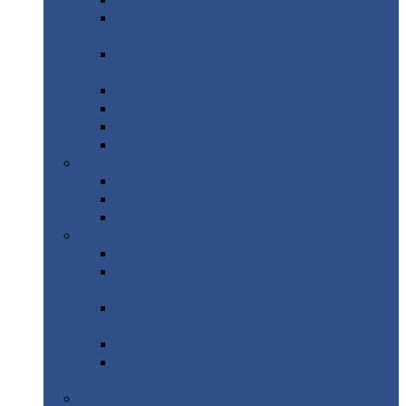
Профнастил
с нестандартной шириной С21
Профнастил
с нестандартной шириной
МП35
Профнастил
с нестандартной шириной
НС35
Профнастил
с нестандартной шириной С44
Профнастил
с нестандартной шириной Н60
Профнастил
с нестандартной шириной Н75
Профнастил
с нестандартной шириной Н114
Профнастил
Профнастил
для крыши
Профнастил
окрашенный
Профнастил
оцинкованный
Сэндвич-панели
Нестандартные
сэндвич панели
С
минераловатным утеплителем (
кровельные )
С
утеплителем из пенополистерола (
кровельные )
С
минераловатным утеплителем ( стеновые )
С
утеплителем из пенополистерола (
стеновые )
Металлочерепица