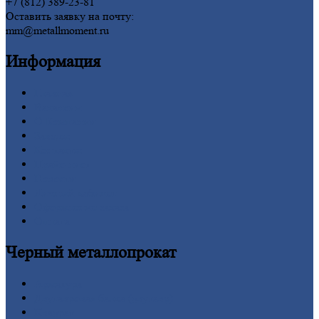
+7 (812) 389-23-81
Оставить заявку на почту:
mm@metallmoment.ru
Информация
Главная
Вакансии
О
Компании
Заводы
Контакты
Прайс-лист
Новости
Личный
кабинет
Оформление
заказа
Оплата
Черный
металлопрокат
Арматура
Двутавровая
балка (двутавр)
Квадрат