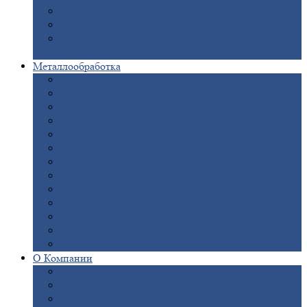
Опоры
ЛЭП
Дымовые
трубы
Закладные
детали для железобетонных
конструкций
Металлообработка
Анодировка
Горячее
цинкование
Лазерная
резка
Правка
плоского металлопроката
Продольно-поперечная
резка рулонов
Порошковая
покраска
Размотка
арматуры
Рубка
металла гильотиной
Резка
газом и плазмой
Сварочно-сборочные
работы
Токарная
обработка
Фрезерование
металла
Шлифовка
металла
О
Компании
Сертификаты
Новости
Вакансии