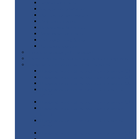
Дорожные
плиты
Каналы
непроходные
Ленточный
фундамент
Лифтовые
шахты
Перемычки
бетонные
Аэродромные
плиты
Фундаментные
блоки
Тепловые
камеры
Авиатехприемка
(РТ приемка)
Арочное
укрытие для конвейеров из профнастила
Профнастил
с нестандартной шириной
Профнастил
с нестандартной шириной С8
Профнастил
с нестандартной шириной С10
Профнастил
с нестандартной шириной СС10
Профнастил
с нестандартной шириной
МП10
Профнастил
с нестандартной шириной С15
Профнастил
с нестандартной шириной
МП18
Профнастил
с нестандартной шириной
МП20
Профнастил
с нестандартной шириной С18