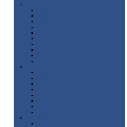
Цветной
металлопрокат
Алюминий
Бронза
Вольфрам
Латунь
Медь
Никель
Олово
Свинец
Титан
Цинк
Нержавеющий
металлопрокат
Лента
Проволока
Квадрат
Круг
нержавеющий
Лист/рулон
Труба
Шестигранник
Диски
ЖБИ
/ Железобетонные изделия
Бордюрный
камень