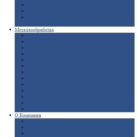
Опоры
ЛЭП
Дымовые
трубы
Закладные
детали для железобетонных
конструкций
Металлообработка
Анодировка
Горячее
цинкование
Лазерная
резка
Правка
плоского металлопроката
Продольно-поперечная
резка рулонов
Порошковая
покраска
Размотка
арматуры
Рубка
металла гильотиной
Резка
газом и плазмой
Сварочно-сборочные
работы
Токарная
обработка
Фрезерование
металла
Шлифовка
металла
О
Компании
Сертификаты
Новости
Вакансии