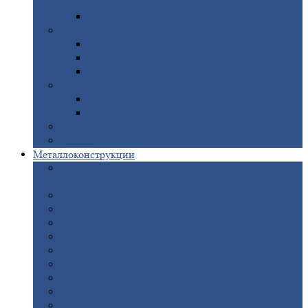
покрытием
Доборные
элементы оцинкованные
Евроштакетник
Штакетник
металлический полукруглый
Штакетник
металлический П-образный
Штакетник
металлический М-образный
Забор
металлический «Еврожалюзи»
Забор
жалюзи — Z
Забор
жалюзи — S
Сантехника
Рельсы
Металлоконструкции
Рамные
конструкции для дорожного
строительства
Быстровозводимые
здания
Металлоконструкции
для мостов
Технологические
металлоконструкции
Козловой
кран
Нестандартные
металлоконструкции
Решетки,
заборы и ограды
Прожекторные
мачты
Изготовление
лестниц из металла
Открытые
крановые эстакады