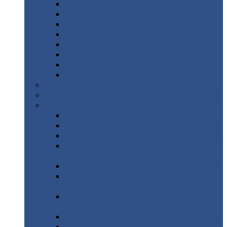
Дорожные
плиты
Каналы
непроходные
Ленточный
фундамент
Лифтовые
шахты
Перемычки
бетонные
Аэродромные
плиты
Фундаментные
блоки
Тепловые
камеры
Авиатехприемка
(РТ приемка)
Арочное
укрытие для конвейеров из профнастила
Профнастил
с нестандартной шириной
Профнастил
с нестандартной шириной С8
Профнастил
с нестандартной шириной С10
Профнастил
с нестандартной шириной СС10
Профнастил
с нестандартной шириной
МП10
Профнастил
с нестандартной шириной С15
Профнастил
с нестандартной шириной
МП18
Профнастил
с нестандартной шириной
МП20
Профнастил
с нестандартной шириной С18