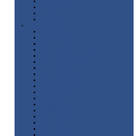
Труба
стальная
Уголок
стальной
Швеллер
Шестигранник
Листовой
прокат
Просечно-вытяжной
лист / ПВЛ
Лист
холоднокатаный
Лист
оцинкованный
Лист
горячекатаный Ст09Г2С
Лист
горячекатаный Ст3
Лист
рифленый: чечевицы
Лист
сталь 10Г2ФБЮ
Лист
сталь 10ХСНД
Лист
сталь 10ХСНД-12
Лист
сталь 12Х1МФ
Лист
сталь 12ХМ
Лист
сталь 16ГС
Лист
сталь 20
Лист
сталь 20К
Лист
сталь 20ЮЧ
Лист
сталь 20Х
Лист
сталь 22К
Лист
сталь 45