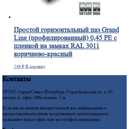
Простой
горизонтальный паз Grand
Line (профилированный) 0,45 PE с
пленкой на замках RAL 3011
коричнево-красный
246
₽
В корзину
Контакты
197342, город Санкт-Петербург, Сердобольская ул, д. 65
литера А, офис 509а помещ. 2-н
Если вы не нашли интересующей вас информации о
предоставляемом нами ассортименте металлопроката -
позвоните нам в офис или на телефон менеджера.