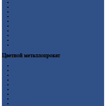
Двутавровая
балка (двутавр)
Квадрат
Круг
стальной
Лист
Проволока
Рельсы
Сетка
Труба
Шестигранник
Калькулятор
Цветной
металлопрокат
Алюминий
Бронза
Вольфрам
Латунь
Медь
Никель
Олово
Свинец
Титан