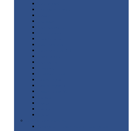
Монтеррей
Супермонтеррей
Макси
Экоррей
Монтекристо
Монтерроса
Трамонтана
Квинта
плюс
Квинта
плюс 3D
Квинта
уно
Монкатта
Классик
Классик
плюс
Ламонтерра
Ламонтерра
X
Ламонтерра
XL
Модерн
Камея
Квадро
Кредо
Доборные
элементы
Доборные
элементы с полимерным