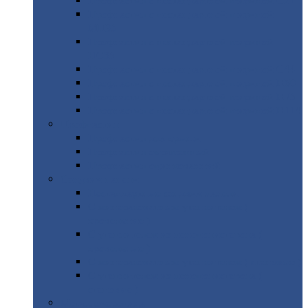
Профнастил
с нестандартной шириной С21
Профнастил
с нестандартной шириной
МП35
Профнастил
с нестандартной шириной
НС35
Профнастил
с нестандартной шириной С44
Профнастил
с нестандартной шириной Н60
Профнастил
с нестандартной шириной Н75
Профнастил
с нестандартной шириной Н114
Профнастил
Профнастил
для крыши
Профнастил
окрашенный
Профнастил
оцинкованный
Сэндвич-панели
Нестандартные
сэндвич панели
С
минераловатным утеплителем (
кровельные )
С
утеплителем из пенополистерола (
кровельные )
С
минераловатным утеплителем ( стеновые )
С
утеплителем из пенополистерола (
стеновые )
Металлочерепица