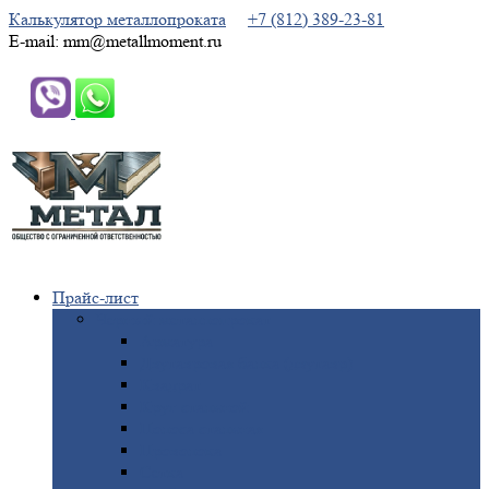
Калькулятор металлопроката
+7 (812) 389-23-81
E-mail: mm@metallmoment.ru
Прайс-лист
Черный
металлопрокат
Арматура
Двутавровая
балка (двутавр)
Квадрат
Круг
стальной
Полоса
стальная
Проволока
Сетка