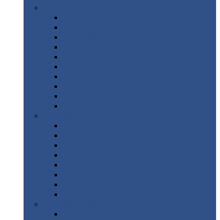
Цветной
металлопрокат
Алюминий
Бронза
Вольфрам
Латунь
Медь
Никель
Олово
Свинец
Титан
Цинк
Нержавеющий
металлопрокат
Лента
Проволока
Квадрат
Круг
нержавеющий
Лист/рулон
Труба
Шестигранник
Диски
ЖБИ
/ Железобетонные изделия
Бордюрный
камень