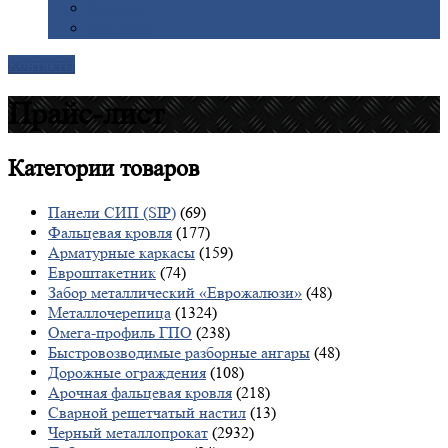
Галерея
Доставка
Контакты
Прайс-лист
Категории
товаров
Панели СИП (SIP)
(69)
Фальцевая кровля
(177)
Арматурные каркасы
(159)
Евроштакетник
(74)
Забор металлический «Еврожалюзи»
(48)
Металлочерепица
(1324)
Омега-профиль ГПО
(238)
Быстровозводимые разборные ангары
(48)
Дорожные ограждения
(108)
Арочная фальцевая кровля
(218)
Сварной решетчатый настил
(13)
Черный металлопрокат
(2932)