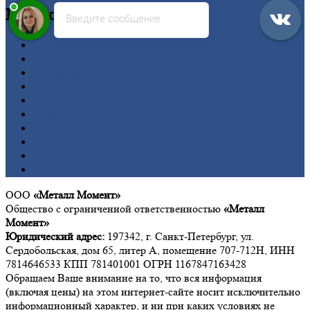
Цветной
металлопрокат
Введите сообщение
Алюминий
Бронза
Вольфрам
Латунь
Медь
Никель
Олово
Свинец
Титан
Цинк
ООО
«Металл Момент»
Общество с ограниченной ответственностью
«Металл
Момент»
Юридический адрес:
197342, г. Санкт-Петербург, ул.
Сердобольская, дом 65, литер А, помещение 707-712Н, ИНН
7814646533 КПП 781401001 ОГРН 1167847163428
Обращаем Ваше внимание на то, что вся информация
(включая цены) на этом интернет-сайте носит исключительно
информационный характер, и ни при каких условиях не