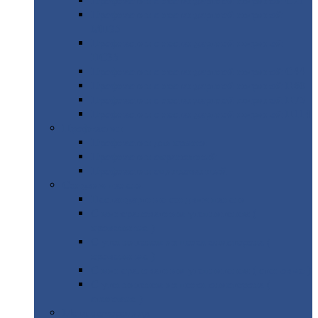
Профнастил
с нестандартной шириной С21
Профнастил
с нестандартной шириной
МП35
Профнастил
с нестандартной шириной
НС35
Профнастил
с нестандартной шириной С44
Профнастил
с нестандартной шириной Н60
Профнастил
с нестандартной шириной Н75
Профнастил
с нестандартной шириной Н114
Профнастил
Профнастил
для крыши
Профнастил
окрашенный
Профнастил
оцинкованный
Сэндвич-панели
Нестандартные
сэндвич панели
С
минераловатным утеплителем (
кровельные )
С
утеплителем из пенополистерола (
кровельные )
С
минераловатным утеплителем ( стеновые )
С
утеплителем из пенополистерола (
стеновые )
Металлочерепица