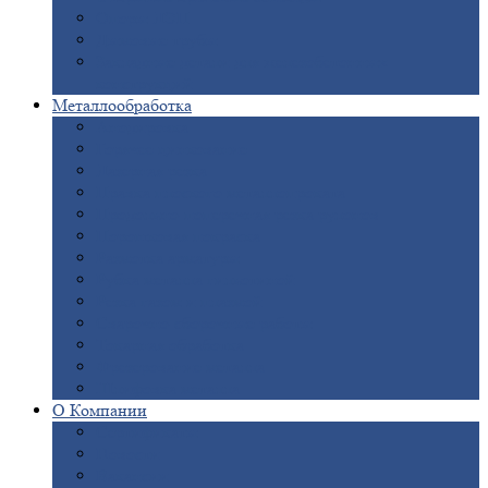
Опоры
ЛЭП
Дымовые
трубы
Закладные
детали для железобетонных
конструкций
Металлообработка
Анодировка
Горячее
цинкование
Лазерная
резка
Правка
плоского металлопроката
Продольно-поперечная
резка рулонов
Порошковая
покраска
Размотка
арматуры
Рубка
металла гильотиной
Резка
газом и плазмой
Сварочно-сборочные
работы
Токарная
обработка
Фрезерование
металла
Шлифовка
металла
О
Компании
Сертификаты
Новости
Вакансии