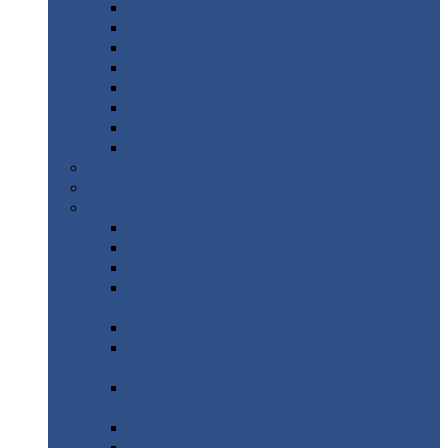
Дорожные
плиты
Каналы
непроходные
Ленточный
фундамент
Лифтовые
шахты
Перемычки
бетонные
Аэродромные
плиты
Фундаментные
блоки
Тепловые
камеры
Авиатехприемка
(РТ приемка)
Арочное
укрытие для конвейеров из профнастила
Профнастил
с нестандартной шириной
Профнастил
с нестандартной шириной С8
Профнастил
с нестандартной шириной С10
Профнастил
с нестандартной шириной СС10
Профнастил
с нестандартной шириной
МП10
Профнастил
с нестандартной шириной С15
Профнастил
с нестандартной шириной
МП18
Профнастил
с нестандартной шириной
МП20
Профнастил
с нестандартной шириной С18