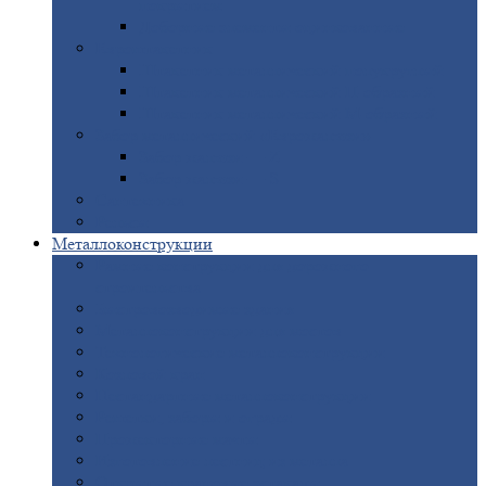
покрытием
Доборные
элементы оцинкованные
Евроштакетник
Штакетник
металлический полукруглый
Штакетник
металлический П-образный
Штакетник
металлический М-образный
Забор
металлический «Еврожалюзи»
Забор
жалюзи — Z
Забор
жалюзи — S
Сантехника
Рельсы
Металлоконструкции
Рамные
конструкции для дорожного
строительства
Быстровозводимые
здания
Металлоконструкции
для мостов
Технологические
металлоконструкции
Козловой
кран
Нестандартные
металлоконструкции
Решетки,
заборы и ограды
Прожекторные
мачты
Изготовление
лестниц из металла
Открытые
крановые эстакады