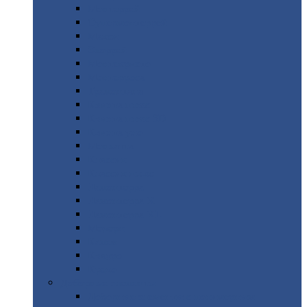
Монтеррей
Супермонтеррей
Макси
Экоррей
Монтекристо
Монтерроса
Трамонтана
Квинта
плюс
Квинта
плюс 3D
Квинта
уно
Монкатта
Классик
Классик
плюс
Ламонтерра
Ламонтерра
X
Ламонтерра
XL
Модерн
Камея
Квадро
Кредо
Доборные
элементы
Доборные
элементы с полимерным