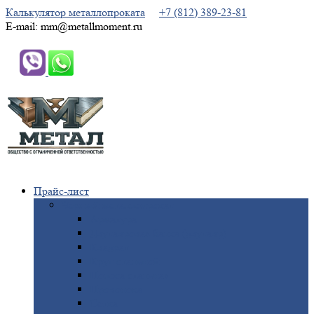
Калькулятор металлопроката
+7 (812) 389-23-81
E-mail: mm@metallmoment.ru
Прайс-лист
Черный
металлопрокат
Арматура
Двутавровая
балка (двутавр)
Квадрат
Круг
стальной
Полоса
стальная
Проволока
Сетка