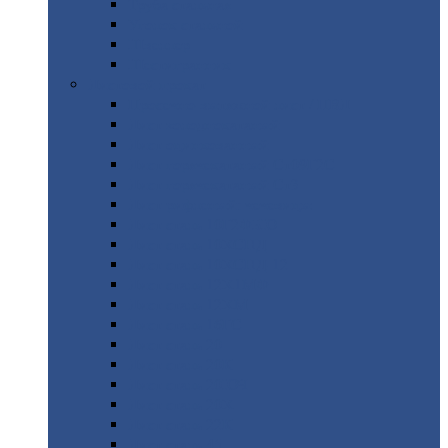
Труба
стальная
Уголок
стальной
Швеллер
Шестигранник
Листовой
прокат
Просечно-вытяжной
лист / ПВЛ
Лист
холоднокатаный
Лист
оцинкованный
Лист
горячекатаный Ст09Г2С
Лист
горячекатаный Ст3
Лист
рифленый: чечевицы
Лист
сталь 10Г2ФБЮ
Лист
сталь 10ХСНД
Лист
сталь 10ХСНД-12
Лист
сталь 12Х1МФ
Лист
сталь 12ХМ
Лист
сталь 16ГС
Лист
сталь 20
Лист
сталь 20К
Лист
сталь 20ЮЧ
Лист
сталь 20Х
Лист
сталь 22К
Лист
сталь 45