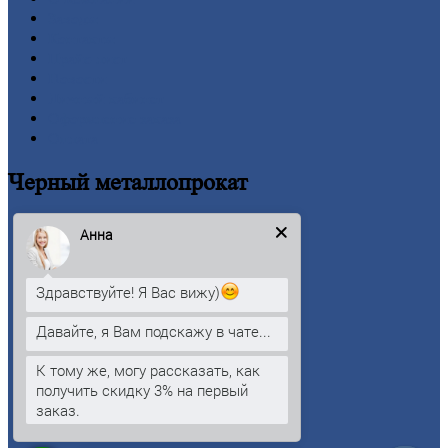
Заводы
Контакты
Прайс-лист
Новости
Личный
кабинет
Оформление
заказа
Оплата
Черный
металлопрокат
Арматура
Анна
Двутавровая
балка (двутавр)
Квадрат
Круг
стальной
Здравствуйте! Я Вас вижу)
Лист
Проволока
Давайте, я Вам подскажу в чате...
Рельсы
Сетка
К тому же, могу рассказать, как
Труба
получить скидку 3% на первый
Шестигранник
заказ.
Калькулятор