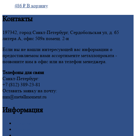
486
₽
В корзину
Контакты
197342, город Санкт-Петербург, Сердобольская ул, д. 65
литера А, офис 509а помещ. 2-н
Если вы не нашли интересующей вас информации о
предоставляемом нами ассортименте металлопроката -
позвоните нам в офис или на телефон менеджера.
Телефоны для связи
Санкт-Петербург:
+7 (812) 389-23-81
Оставить заявку на почту:
mm@metallmoment.ru
Информация
Главная
Вакансии
О
Компании