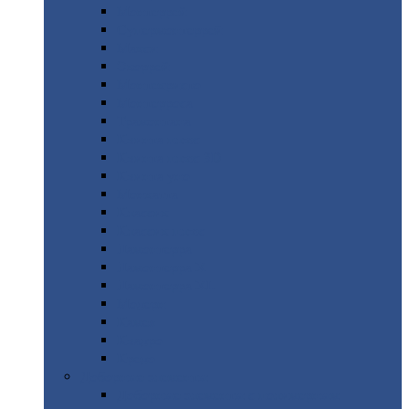
Монтеррей
Супермонтеррей
Макси
Экоррей
Монтекристо
Монтерроса
Трамонтана
Квинта
плюс
Квинта
плюс 3D
Квинта
уно
Монкатта
Классик
Классик
плюс
Ламонтерра
Ламонтерра
X
Ламонтерра
XL
Модерн
Камея
Квадро
Кредо
Доборные
элементы
Доборные
элементы с полимерным