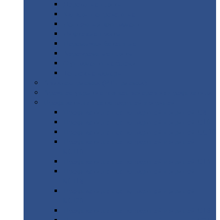
Дорожные
плиты
Каналы
непроходные
Ленточный
фундамент
Лифтовые
шахты
Перемычки
бетонные
Аэродромные
плиты
Фундаментные
блоки
Тепловые
камеры
Авиатехприемка
(РТ приемка)
Арочное
укрытие для конвейеров из профнастила
Профнастил
с нестандартной шириной
Профнастил
с нестандартной шириной С8
Профнастил
с нестандартной шириной С10
Профнастил
с нестандартной шириной СС10
Профнастил
с нестандартной шириной
МП10
Профнастил
с нестандартной шириной С15
Профнастил
с нестандартной шириной
МП18
Профнастил
с нестандартной шириной
МП20
Профнастил
с нестандартной шириной С18