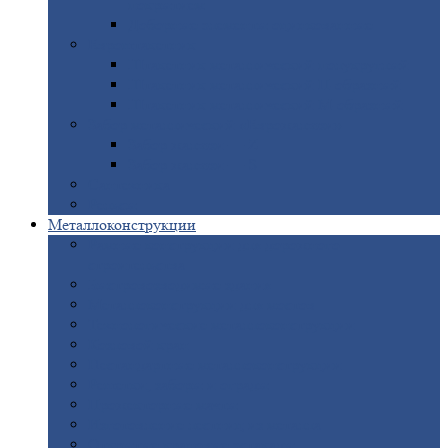
покрытием
Доборные
элементы оцинкованные
Евроштакетник
Штакетник
металлический полукруглый
Штакетник
металлический П-образный
Штакетник
металлический М-образный
Забор
металлический «Еврожалюзи»
Забор
жалюзи — Z
Забор
жалюзи — S
Сантехника
Рельсы
Металлоконструкции
Рамные
конструкции для дорожного
строительства
Быстровозводимые
здания
Металлоконструкции
для мостов
Технологические
металлоконструкции
Козловой
кран
Нестандартные
металлоконструкции
Решетки,
заборы и ограды
Прожекторные
мачты
Изготовление
лестниц из металла
Открытые
крановые эстакады