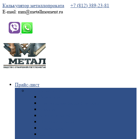
Калькулятор металлопроката
+7 (812) 389-23-81
E-mail: mm@metallmoment.ru
Прайс-лист
Черный
металлопрокат
Арматура
Двутавровая
балка (двутавр)
Квадрат
Круг
стальной
Полоса
стальная
Проволока
Сетка