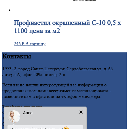
Профнастил
окрашенный С-10 0,5 х
1100 цена за м2
246
₽
В корзину
Контакты
197342, город Санкт-Петербург, Сердобольская ул, д. 65
литера А, офис 509а помещ. 2-н
Если вы не нашли интересующей вас информации о
предоставляемом нами ассортименте металлопроката -
позвоните нам в офис или на телефон менеджера.
Телефоны для связи
Санкт-Петербург:
Анна
+7 (812) 389-23-81
Оставить заявку на почту: