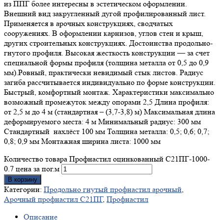
из ППГ более интересны в эстетическом оформлении.
Внешний вид закругленный дугой профилированный лист.
Применяется в арочных конструкциях, сводчатых
сооружениях. В оформлении карнизов, углов стен и крыш,
других строительных конструкциях. Достоинства продольно-
гнутого профиля. Высокая жесткость конструкции — за счет
специальной формы профиля (толщина металла от 0,5 до 0,9
мм).Ровный, практически невидимый стык листов. Радиус
загиба рассчитывается индивидуально по форме конструкции.
Быстрый, комфортный монтаж. Характеристики максимально
возможный промежуток между опорами 2,5 Длина профиля:
от 2,5 м до 4 м (стандартная – (3,7-3,8) м) Максимальная длина
деформируемого места: 4 м Минимальный радиус: 300 мм
Стандартный нахлёст 100 мм Толщина металла: 0,5; 0,6; 0,7;
0,8; 0,9 мм Монтажная ширина листа: 1000 мм
Количество товара Профнастил оцинкованный С21ПГ-1000-
0.7 цена за пог.м
В корзину
Категории:
Продольно гнутый профнастил арочный
,
Арочный профнастил С21ПГ
,
Профнастил
Описание