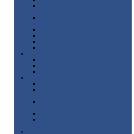
Профнастил
с нестандартной шириной С21
Профнастил
с нестандартной шириной
МП35
Профнастил
с нестандартной шириной
НС35
Профнастил
с нестандартной шириной С44
Профнастил
с нестандартной шириной Н60
Профнастил
с нестандартной шириной Н75
Профнастил
с нестандартной шириной Н114
Профнастил
Профнастил
для крыши
Профнастил
окрашенный
Профнастил
оцинкованный
Сэндвич-панели
Нестандартные
сэндвич панели
С
минераловатным утеплителем (
кровельные )
С
утеплителем из пенополистерола (
кровельные )
С
минераловатным утеплителем ( стеновые )
С
утеплителем из пенополистерола (
стеновые )
Металлочерепица