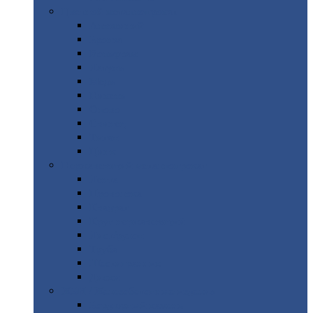
Цветной
металлопрокат
Алюминий
Бронза
Вольфрам
Латунь
Медь
Никель
Олово
Свинец
Титан
Цинк
Нержавеющий
металлопрокат
Лента
Проволока
Квадрат
Круг
нержавеющий
Лист/рулон
Труба
Шестигранник
Диски
ЖБИ
/ Железобетонные изделия
Бордюрный
камень