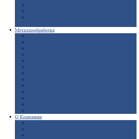
Опоры
ЛЭП
Дымовые
трубы
Закладные
детали для железобетонных
конструкций
Металлообработка
Анодировка
Горячее
цинкование
Лазерная
резка
Правка
плоского металлопроката
Продольно-поперечная
резка рулонов
Порошковая
покраска
Размотка
арматуры
Рубка
металла гильотиной
Резка
газом и плазмой
Сварочно-сборочные
работы
Токарная
обработка
Фрезерование
металла
Шлифовка
металла
О
Компании
Сертификаты
Новости
Вакансии