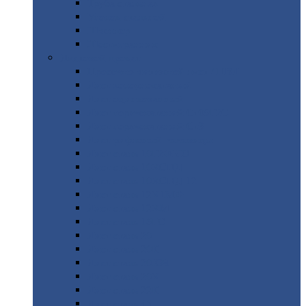
Труба
стальная
Уголок
стальной
Швеллер
Шестигранник
Листовой
прокат
Просечно-вытяжной
лист / ПВЛ
Лист
холоднокатаный
Лист
оцинкованный
Лист
горячекатаный Ст09Г2С
Лист
горячекатаный Ст3
Лист
рифленый: чечевицы
Лист
сталь 10Г2ФБЮ
Лист
сталь 10ХСНД
Лист
сталь 10ХСНД-12
Лист
сталь 12Х1МФ
Лист
сталь 12ХМ
Лист
сталь 16ГС
Лист
сталь 20
Лист
сталь 20К
Лист
сталь 20ЮЧ
Лист
сталь 20Х
Лист
сталь 22К
Лист
сталь 45