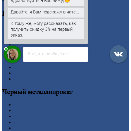
Здравствуйте! Я Вас вижу)
mm@metallmoment.ru
Давайте, я Вам подскажу в чате...
Информация
К тому же, могу рассказать, как
Главная
получить скидку 3% на первый
Вакансии
заказ.
О
Компании
Заводы
Контакты
Введите сообщение
Прайс-лист
Новости
Личный
кабинет
Оформление
заказа
Оплата
Черный
металлопрокат
Арматура
Двутавровая
балка (двутавр)
Квадрат
Круг
стальной
Лист