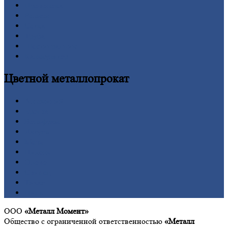
Проволока
Рельсы
Сетка
Труба
Шестигранник
Калькулятор
Цветной
металлопрокат
Алюминий
Бронза
Вольфрам
Латунь
Медь
Никель
Олово
Свинец
Титан
Цинк
ООО
«Металл Момент»
Общество с ограниченной ответственностью
«Металл