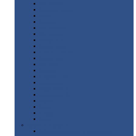
Монтеррей
Супермонтеррей
Макси
Экоррей
Монтекристо
Монтерроса
Трамонтана
Квинта
плюс
Квинта
плюс 3D
Квинта
уно
Монкатта
Классик
Классик
плюс
Ламонтерра
Ламонтерра
X
Ламонтерра
XL
Модерн
Камея
Квадро
Кредо
Доборные
элементы
Доборные
элементы с полимерным