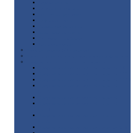
Дорожные
плиты
Каналы
непроходные
Ленточный
фундамент
Лифтовые
шахты
Перемычки
бетонные
Аэродромные
плиты
Фундаментные
блоки
Тепловые
камеры
Авиатехприемка
(РТ приемка)
Арочное
укрытие для конвейеров из профнастила
Профнастил
с нестандартной шириной
Профнастил
с нестандартной шириной С8
Профнастил
с нестандартной шириной С10
Профнастил
с нестандартной шириной СС10
Профнастил
с нестандартной шириной
МП10
Профнастил
с нестандартной шириной С15
Профнастил
с нестандартной шириной
МП18
Профнастил
с нестандартной шириной
МП20
Профнастил
с нестандартной шириной С18