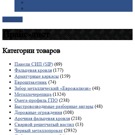
Галерея
Доставка
Контакты
Прайс-лист
Категории
товаров
Панели СИП (SIP)
(69)
Фальцевая кровля
(177)
Арматурные каркасы
(159)
Евроштакетник
(74)
Забор металлический «Еврожалюзи»
(48)
Металлочерепица
(1324)
Омега-профиль ГПО
(238)
Быстровозводимые разборные ангары
(48)
Дорожные ограждения
(108)
Арочная фальцевая кровля
(218)
Сварной решетчатый настил
(13)
Черный металлопрокат
(2932)