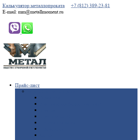
Калькулятор металлопроката
+7 (812) 389-23-81
E-mail: mm@metallmoment.ru
Прайс-лист
Черный
металлопрокат
Арматура
Двутавровая
балка (двутавр)
Квадрат
Круг
стальной
Полоса
стальная
Проволока
Сетка