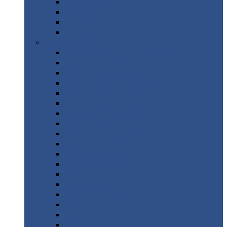
Труба
стальная
Уголок
стальной
Швеллер
Шестигранник
Листовой
прокат
Просечно-вытяжной
лист / ПВЛ
Лист
холоднокатаный
Лист
оцинкованный
Лист
горячекатаный Ст09Г2С
Лист
горячекатаный Ст3
Лист
рифленый: чечевицы
Лист
сталь 10Г2ФБЮ
Лист
сталь 10ХСНД
Лист
сталь 10ХСНД-12
Лист
сталь 12Х1МФ
Лист
сталь 12ХМ
Лист
сталь 16ГС
Лист
сталь 20
Лист
сталь 20К
Лист
сталь 20ЮЧ
Лист
сталь 20Х
Лист
сталь 22К
Лист
сталь 45