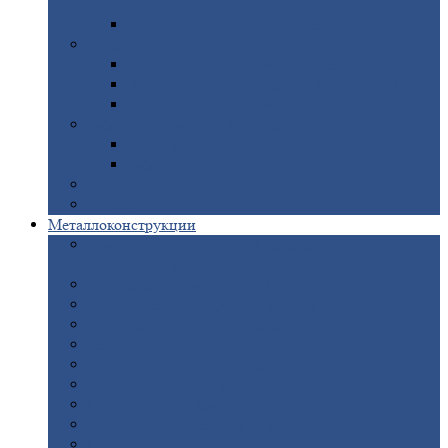
покрытием
Доборные
элементы оцинкованные
Евроштакетник
Штакетник
металлический полукруглый
Штакетник
металлический П-образный
Штакетник
металлический М-образный
Забор
металлический «Еврожалюзи»
Забор
жалюзи — Z
Забор
жалюзи — S
Сантехника
Рельсы
Металлоконструкции
Рамные
конструкции для дорожного
строительства
Быстровозводимые
здания
Металлоконструкции
для мостов
Технологические
металлоконструкции
Козловой
кран
Нестандартные
металлоконструкции
Решетки,
заборы и ограды
Прожекторные
мачты
Изготовление
лестниц из металла
Открытые
крановые эстакады