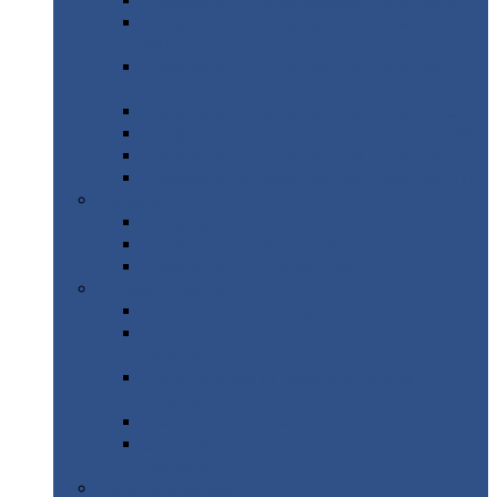
Профнастил
с нестандартной шириной С21
Профнастил
с нестандартной шириной
МП35
Профнастил
с нестандартной шириной
НС35
Профнастил
с нестандартной шириной С44
Профнастил
с нестандартной шириной Н60
Профнастил
с нестандартной шириной Н75
Профнастил
с нестандартной шириной Н114
Профнастил
Профнастил
для крыши
Профнастил
окрашенный
Профнастил
оцинкованный
Сэндвич-панели
Нестандартные
сэндвич панели
С
минераловатным утеплителем (
кровельные )
С
утеплителем из пенополистерола (
кровельные )
С
минераловатным утеплителем ( стеновые )
С
утеплителем из пенополистерола (
стеновые )
Металлочерепица