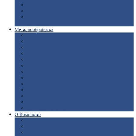
Опоры
ЛЭП
Дымовые
трубы
Закладные
детали для железобетонных
конструкций
Металлообработка
Анодировка
Горячее
цинкование
Лазерная
резка
Правка
плоского металлопроката
Продольно-поперечная
резка рулонов
Порошковая
покраска
Размотка
арматуры
Рубка
металла гильотиной
Резка
газом и плазмой
Сварочно-сборочные
работы
Токарная
обработка
Фрезерование
металла
Шлифовка
металла
О
Компании
Сертификаты
Новости
Вакансии