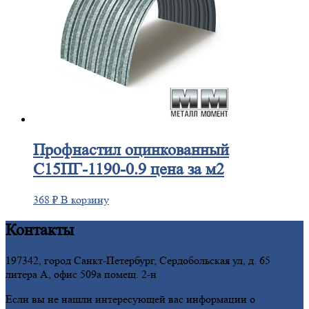
Профнастил
оцинкованный
С15ПГ-1190-0.9 цена за м2
368
₽
В корзину
Контакты
197342, город Санкт-Петербург, Сердобольская ул, д. 65
литера А, офис 509а помещ. 2-н
Если вы не нашли интересующей вас информации о