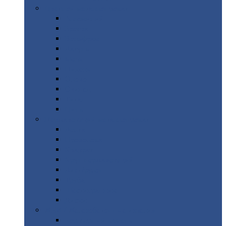
Цветной
металлопрокат
Алюминий
Бронза
Вольфрам
Латунь
Медь
Никель
Олово
Свинец
Титан
Цинк
Нержавеющий
металлопрокат
Лента
Проволока
Квадрат
Круг
нержавеющий
Лист/рулон
Труба
Шестигранник
Диски
ЖБИ
/ Железобетонные изделия
Бордюрный
камень