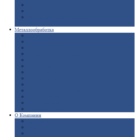
Опоры
ЛЭП
Дымовые
трубы
Закладные
детали для железобетонных
конструкций
Металлообработка
Анодировка
Горячее
цинкование
Лазерная
резка
Правка
плоского металлопроката
Продольно-поперечная
резка рулонов
Порошковая
покраска
Размотка
арматуры
Рубка
металла гильотиной
Резка
газом и плазмой
Сварочно-сборочные
работы
Токарная
обработка
Фрезерование
металла
Шлифовка
металла
О
Компании
Сертификаты
Новости
Вакансии