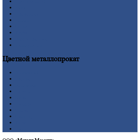
Круг
стальной
Лист
Проволока
Рельсы
Сетка
Труба
Шестигранник
Калькулятор
Цветной
металлопрокат
Алюминий
Бронза
Вольфрам
Латунь
Медь
Никель
Олово
Свинец
Титан
Цинк