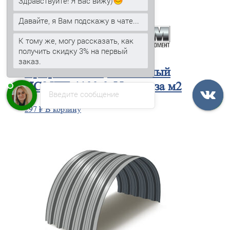
Здравствуйте! Я Вас вижу)
Давайте, я Вам подскажу в чате...
К тому же, могу рассказать, как
получить скидку 3% на первый
заказ.
Профнастил
оцинкованный
НС35ПГ-1100-0.55 цена за м2
Введите сообщение
297
₽
В корзину