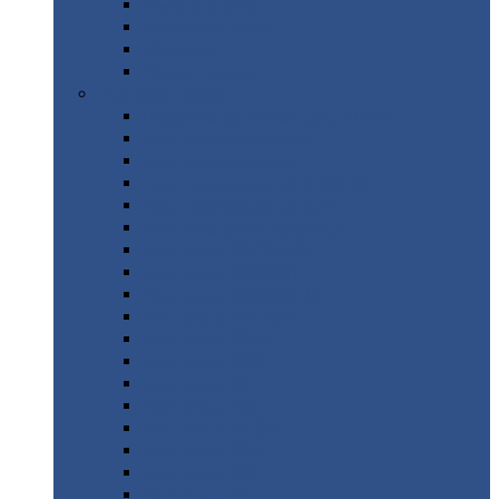
Труба
стальная
Уголок
стальной
Швеллер
Шестигранник
Листовой
прокат
Просечно-вытяжной
лист / ПВЛ
Лист
холоднокатаный
Лист
оцинкованный
Лист
горячекатаный Ст09Г2С
Лист
горячекатаный Ст3
Лист
рифленый: чечевицы
Лист
сталь 10Г2ФБЮ
Лист
сталь 10ХСНД
Лист
сталь 10ХСНД-12
Лист
сталь 12Х1МФ
Лист
сталь 12ХМ
Лист
сталь 16ГС
Лист
сталь 20
Лист
сталь 20К
Лист
сталь 20ЮЧ
Лист
сталь 20Х
Лист
сталь 22К
Лист
сталь 45