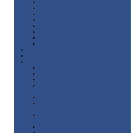
Дорожные
плиты
Каналы
непроходные
Ленточный
фундамент
Лифтовые
шахты
Перемычки
бетонные
Аэродромные
плиты
Фундаментные
блоки
Тепловые
камеры
Авиатехприемка
(РТ приемка)
Арочное
укрытие для конвейеров из профнастила
Профнастил
с нестандартной шириной
Профнастил
с нестандартной шириной С8
Профнастил
с нестандартной шириной С10
Профнастил
с нестандартной шириной СС10
Профнастил
с нестандартной шириной
МП10
Профнастил
с нестандартной шириной С15
Профнастил
с нестандартной шириной
МП18
Профнастил
с нестандартной шириной
МП20
Профнастил
с нестандартной шириной С18