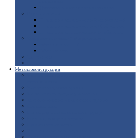
покрытием
Доборные
элементы оцинкованные
Евроштакетник
Штакетник
металлический полукруглый
Штакетник
металлический П-образный
Штакетник
металлический М-образный
Забор
металлический «Еврожалюзи»
Забор
жалюзи — Z
Забор
жалюзи — S
Сантехника
Рельсы
Металлоконструкции
Рамные
конструкции для дорожного
строительства
Быстровозводимые
здания
Металлоконструкции
для мостов
Технологические
металлоконструкции
Козловой
кран
Нестандартные
металлоконструкции
Решетки,
заборы и ограды
Прожекторные
мачты
Изготовление
лестниц из металла
Открытые
крановые эстакады