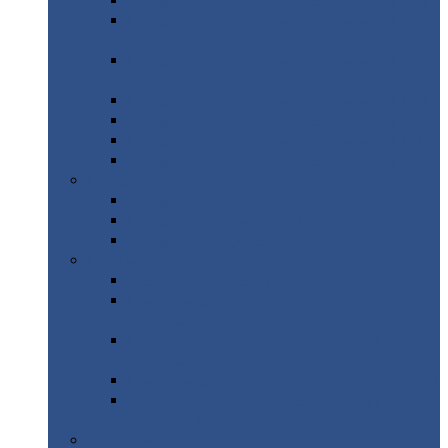
Профнастил
с нестандартной шириной С21
Профнастил
с нестандартной шириной
МП35
Профнастил
с нестандартной шириной
НС35
Профнастил
с нестандартной шириной С44
Профнастил
с нестандартной шириной Н60
Профнастил
с нестандартной шириной Н75
Профнастил
с нестандартной шириной Н114
Профнастил
Профнастил
для крыши
Профнастил
окрашенный
Профнастил
оцинкованный
Сэндвич-панели
Нестандартные
сэндвич панели
С
минераловатным утеплителем (
кровельные )
С
утеплителем из пенополистерола (
кровельные )
С
минераловатным утеплителем ( стеновые )
С
утеплителем из пенополистерола (
стеновые )
Металлочерепица