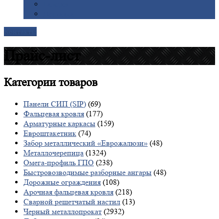
Галерея
Доставка
Контакты
Прайс-лист
Категории
товаров
Панели СИП (SIP)
(69)
Фальцевая кровля
(177)
Арматурные каркасы
(159)
Евроштакетник
(74)
Забор металлический «Еврожалюзи»
(48)
Металлочерепица
(1324)
Омега-профиль ГПО
(238)
Быстровозводимые разборные ангары
(48)
Дорожные ограждения
(108)
Арочная фальцевая кровля
(218)
Сварной решетчатый настил
(13)
Черный металлопрокат
(2932)