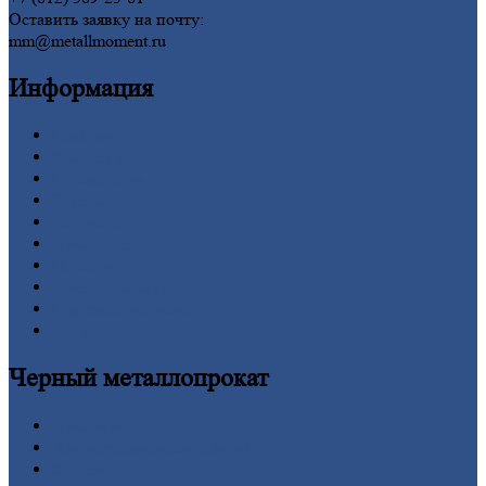
Оставить заявку на почту:
mm@metallmoment.ru
Информация
Главная
Вакансии
О
Компании
Заводы
Контакты
Прайс-лист
Новости
Личный
кабинет
Оформление
заказа
Оплата
Черный
металлопрокат
Арматура
Двутавровая
балка (двутавр)
Квадрат