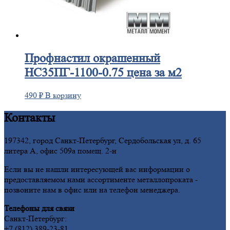
Профнастил
окрашенный
НС35ПГ-1100-0.75 цена за м2
490
₽
В корзину
Контакты
197342, город Санкт-Петербург, Сердобольская ул, д. 65
литера А, офис 509а помещ. 2-н
Если вы не нашли интересующей вас информации о
предоставляемом нами ассортименте металлопроката -
позвоните нам в офис или на телефон менеджера.
Телефоны для связи
Санкт-Петербург:
+7 (812) 389-23-81