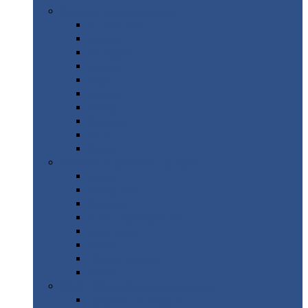
Цветной
металлопрокат
Алюминий
Бронза
Вольфрам
Латунь
Медь
Никель
Олово
Свинец
Титан
Цинк
Нержавеющий
металлопрокат
Лента
Проволока
Квадрат
Круг
нержавеющий
Лист/рулон
Труба
Шестигранник
Диски
ЖБИ
/ Железобетонные изделия
Бордюрный
камень