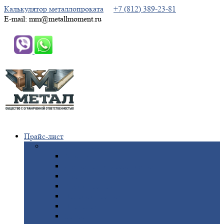
Калькулятор металлопроката
+7 (812) 389-23-81
E-mail: mm@metallmoment.ru
Прайс-лист
Черный
металлопрокат
Арматура
Двутавровая
балка (двутавр)
Квадрат
Круг
стальной
Полоса
стальная
Проволока
Сетка