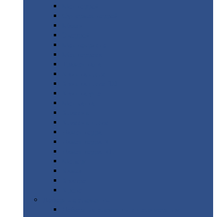
Монтеррей
Супермонтеррей
Макси
Экоррей
Монтекристо
Монтерроса
Трамонтана
Квинта
плюс
Квинта
плюс 3D
Квинта
уно
Монкатта
Классик
Классик
плюс
Ламонтерра
Ламонтерра
X
Ламонтерра
XL
Модерн
Камея
Квадро
Кредо
Доборные
элементы
Доборные
элементы с полимерным