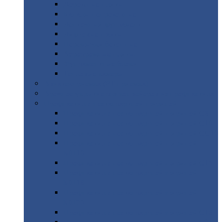
Дорожные
плиты
Каналы
непроходные
Ленточный
фундамент
Лифтовые
шахты
Перемычки
бетонные
Аэродромные
плиты
Фундаментные
блоки
Тепловые
камеры
Авиатехприемка
(РТ приемка)
Арочное
укрытие для конвейеров из профнастила
Профнастил
с нестандартной шириной
Профнастил
с нестандартной шириной С8
Профнастил
с нестандартной шириной С10
Профнастил
с нестандартной шириной СС10
Профнастил
с нестандартной шириной
МП10
Профнастил
с нестандартной шириной С15
Профнастил
с нестандартной шириной
МП18
Профнастил
с нестандартной шириной
МП20
Профнастил
с нестандартной шириной С18