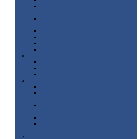
Профнастил
с нестандартной шириной С21
Профнастил
с нестандартной шириной
МП35
Профнастил
с нестандартной шириной
НС35
Профнастил
с нестандартной шириной С44
Профнастил
с нестандартной шириной Н60
Профнастил
с нестандартной шириной Н75
Профнастил
с нестандартной шириной Н114
Профнастил
Профнастил
для крыши
Профнастил
окрашенный
Профнастил
оцинкованный
Сэндвич-панели
Нестандартные
сэндвич панели
С
минераловатным утеплителем (
кровельные )
С
утеплителем из пенополистерола (
кровельные )
С
минераловатным утеплителем ( стеновые )
С
утеплителем из пенополистерола (
стеновые )
Металлочерепица