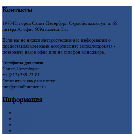
Контакты
197342, город Санкт-Петербург, Сердобольская ул, д. 65
литера А, офис 509а помещ. 2-н
Если вы не нашли интересующей вас информации о
предоставляемом нами ассортименте металлопроката -
позвоните нам в офис или на телефон менеджера.
Телефоны для связи
Санкт-Петербург:
+7 (812) 389-23-81
Оставить заявку на почту:
mm@metallmoment.ru
Информация
Главная
Вакансии
О
Компании
Заводы