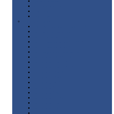
Труба
стальная
Уголок
стальной
Швеллер
Шестигранник
Листовой
прокат
Просечно-вытяжной
лист / ПВЛ
Лист
холоднокатаный
Лист
оцинкованный
Лист
горячекатаный Ст09Г2С
Лист
горячекатаный Ст3
Лист
рифленый: чечевицы
Лист
сталь 10Г2ФБЮ
Лист
сталь 10ХСНД
Лист
сталь 10ХСНД-12
Лист
сталь 12Х1МФ
Лист
сталь 12ХМ
Лист
сталь 16ГС
Лист
сталь 20
Лист
сталь 20К
Лист
сталь 20ЮЧ
Лист
сталь 20Х
Лист
сталь 22К
Лист
сталь 45