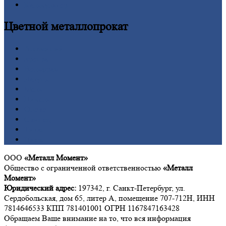
Калькулятор
Цветной
металлопрокат
Алюминий
Бронза
Вольфрам
Латунь
Медь
Никель
Олово
Свинец
Титан
Цинк
ООО
«Металл Момент»
Общество с ограниченной ответственностью
«Металл
Момент»
Юридический адрес:
197342, г. Санкт-Петербург, ул.
Сердобольская, дом 65, литер А, помещение 707-712Н, ИНН
7814646533 КПП 781401001 ОГРН 1167847163428
Обращаем Ваше внимание на то, что вся информация