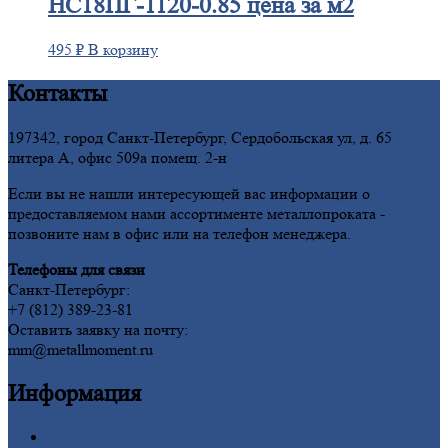
НС18ПГ-1120-0.85 цена за м2
495
₽
В корзину
Контакты
197342, город Санкт-Петербург, Сердобольская ул, д. 65
литера А, офис 509а помещ. 2-н
Если вы не нашли интересующей вас информации о
предоставляемом нами ассортименте металлопроката -
позвоните нам в офис или на телефон менеджера.
Телефоны для связи
Санкт-Петербург:
+7 (812) 389-23-81
Оставить заявку на почту:
mm@metallmoment.ru
Информация
Главная