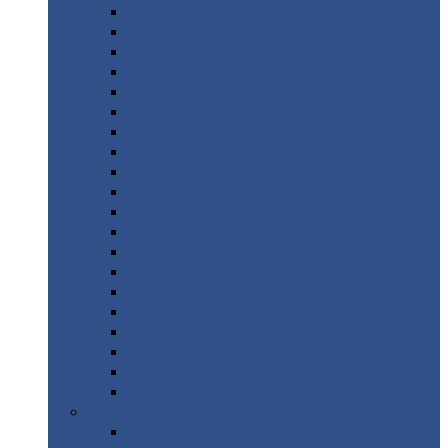
Монтеррей
Супермонтеррей
Макси
Экоррей
Монтекристо
Монтерроса
Трамонтана
Квинта
плюс
Квинта
плюс 3D
Квинта
уно
Монкатта
Классик
Классик
плюс
Ламонтерра
Ламонтерра
X
Ламонтерра
XL
Модерн
Камея
Квадро
Кредо
Доборные
элементы
Доборные
элементы с полимерным