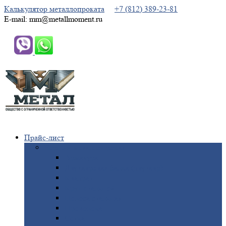
Калькулятор металлопроката
+7 (812) 389-23-81
E-mail: mm@metallmoment.ru
Прайс-лист
Черный
металлопрокат
Арматура
Двутавровая
балка (двутавр)
Квадрат
Круг
стальной
Полоса
стальная
Проволока
Сетка