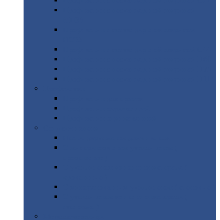
Профнастил
с нестандартной шириной С21
Профнастил
с нестандартной шириной
МП35
Профнастил
с нестандартной шириной
НС35
Профнастил
с нестандартной шириной С44
Профнастил
с нестандартной шириной Н60
Профнастил
с нестандартной шириной Н75
Профнастил
с нестандартной шириной Н114
Профнастил
Профнастил
для крыши
Профнастил
окрашенный
Профнастил
оцинкованный
Сэндвич-панели
Нестандартные
сэндвич панели
С
минераловатным утеплителем (
кровельные )
С
утеплителем из пенополистерола (
кровельные )
С
минераловатным утеплителем ( стеновые )
С
утеплителем из пенополистерола (
стеновые )
Металлочерепица