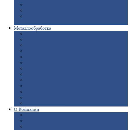
Опоры
ЛЭП
Дымовые
трубы
Закладные
детали для железобетонных
конструкций
Металлообработка
Анодировка
Горячее
цинкование
Лазерная
резка
Правка
плоского металлопроката
Продольно-поперечная
резка рулонов
Порошковая
покраска
Размотка
арматуры
Рубка
металла гильотиной
Резка
газом и плазмой
Сварочно-сборочные
работы
Токарная
обработка
Фрезерование
металла
Шлифовка
металла
О
Компании
Сертификаты
Новости
Вакансии