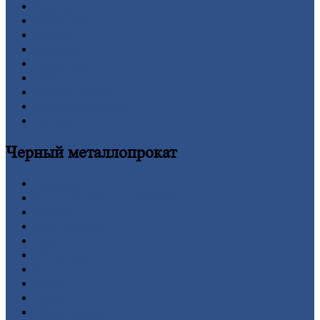
Вакансии
О
Компании
Заводы
Контакты
Прайс-лист
Новости
Личный
кабинет
Оформление
заказа
Оплата
Черный
металлопрокат
Арматура
Двутавровая
балка (двутавр)
Квадрат
Круг
стальной
Лист
Проволока
Рельсы
Сетка
Труба
Шестигранник