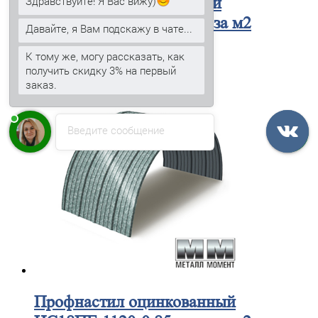
Здравствуйте! Я Вас вижу)
Профнастил
окрашенный
НС18ПГ-1120-0.65 цена за м2
Давайте, я Вам подскажу в чате...
516
₽
В корзину
К тому же, могу рассказать, как
получить скидку 3% на первый
заказ.
Введите сообщение
Профнастил
оцинкованный