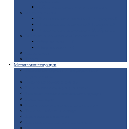
покрытием
Доборные
элементы оцинкованные
Евроштакетник
Штакетник
металлический полукруглый
Штакетник
металлический П-образный
Штакетник
металлический М-образный
Забор
металлический «Еврожалюзи»
Забор
жалюзи — Z
Забор
жалюзи — S
Сантехника
Рельсы
Металлоконструкции
Рамные
конструкции для дорожного
строительства
Быстровозводимые
здания
Металлоконструкции
для мостов
Технологические
металлоконструкции
Козловой
кран
Нестандартные
металлоконструкции
Решетки,
заборы и ограды
Прожекторные
мачты
Изготовление
лестниц из металла
Открытые
крановые эстакады