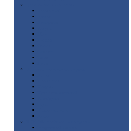
Цветной
металлопрокат
Алюминий
Бронза
Вольфрам
Латунь
Медь
Никель
Олово
Свинец
Титан
Цинк
Нержавеющий
металлопрокат
Лента
Проволока
Квадрат
Круг
нержавеющий
Лист/рулон
Труба
Шестигранник
Диски
ЖБИ
/ Железобетонные изделия
Бордюрный
камень