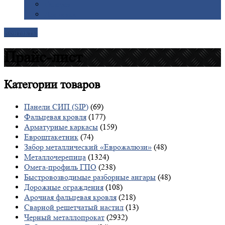
Галерея
Доставка
Контакты
Прайс-лист
Категории
товаров
Панели СИП (SIP)
(69)
Фальцевая кровля
(177)
Арматурные каркасы
(159)
Евроштакетник
(74)
Забор металлический «Еврожалюзи»
(48)
Металлочерепица
(1324)
Омега-профиль ГПО
(238)
Быстровозводимые разборные ангары
(48)
Дорожные ограждения
(108)
Арочная фальцевая кровля
(218)
Сварной решетчатый настил
(13)
Черный металлопрокат
(2932)