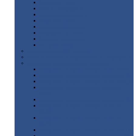
Дорожные
плиты
Каналы
непроходные
Ленточный
фундамент
Лифтовые
шахты
Перемычки
бетонные
Аэродромные
плиты
Фундаментные
блоки
Тепловые
камеры
Авиатехприемка
(РТ приемка)
Арочное
укрытие для конвейеров из профнастила
Профнастил
с нестандартной шириной
Профнастил
с нестандартной шириной С8
Профнастил
с нестандартной шириной С10
Профнастил
с нестандартной шириной СС10
Профнастил
с нестандартной шириной
МП10
Профнастил
с нестандартной шириной С15
Профнастил
с нестандартной шириной
МП18
Профнастил
с нестандартной шириной
МП20
Профнастил
с нестандартной шириной С18