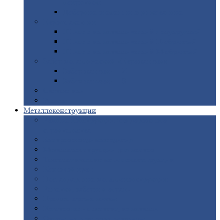
покрытием
Доборные
элементы оцинкованные
Евроштакетник
Штакетник
металлический полукруглый
Штакетник
металлический П-образный
Штакетник
металлический М-образный
Забор
металлический «Еврожалюзи»
Забор
жалюзи — Z
Забор
жалюзи — S
Сантехника
Рельсы
Металлоконструкции
Рамные
конструкции для дорожного
строительства
Быстровозводимые
здания
Металлоконструкции
для мостов
Технологические
металлоконструкции
Козловой
кран
Нестандартные
металлоконструкции
Решетки,
заборы и ограды
Прожекторные
мачты
Изготовление
лестниц из металла
Открытые
крановые эстакады