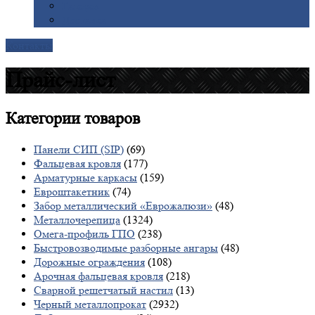
Галерея
Доставка
Контакты
Прайс-лист
Категории
товаров
Панели СИП (SIP)
(69)
Фальцевая кровля
(177)
Арматурные каркасы
(159)
Евроштакетник
(74)
Забор металлический «Еврожалюзи»
(48)
Металлочерепица
(1324)
Омега-профиль ГПО
(238)
Быстровозводимые разборные ангары
(48)
Дорожные ограждения
(108)
Арочная фальцевая кровля
(218)
Сварной решетчатый настил
(13)
Черный металлопрокат
(2932)