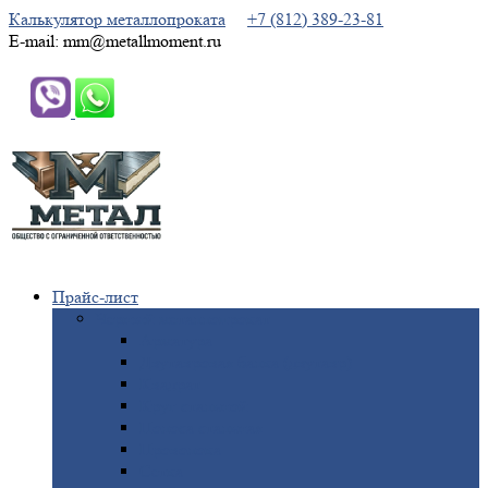
Калькулятор металлопроката
+7 (812) 389-23-81
E-mail: mm@metallmoment.ru
Прайс-лист
Черный
металлопрокат
Арматура
Двутавровая
балка (двутавр)
Квадрат
Круг
стальной
Полоса
стальная
Проволока
Сетка