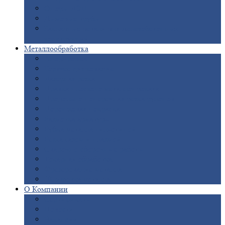
Опоры
ЛЭП
Дымовые
трубы
Закладные
детали для железобетонных
конструкций
Металлообработка
Анодировка
Горячее
цинкование
Лазерная
резка
Правка
плоского металлопроката
Продольно-поперечная
резка рулонов
Порошковая
покраска
Размотка
арматуры
Рубка
металла гильотиной
Резка
газом и плазмой
Сварочно-сборочные
работы
Токарная
обработка
Фрезерование
металла
Шлифовка
металла
О
Компании
Сертификаты
Новости
Вакансии