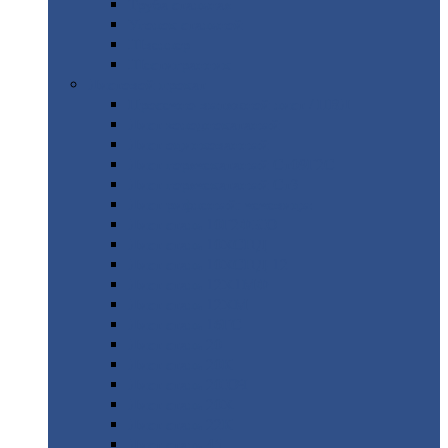
Труба
стальная
Уголок
стальной
Швеллер
Шестигранник
Листовой
прокат
Просечно-вытяжной
лист / ПВЛ
Лист
холоднокатаный
Лист
оцинкованный
Лист
горячекатаный Ст09Г2С
Лист
горячекатаный Ст3
Лист
рифленый: чечевицы
Лист
сталь 10Г2ФБЮ
Лист
сталь 10ХСНД
Лист
сталь 10ХСНД-12
Лист
сталь 12Х1МФ
Лист
сталь 12ХМ
Лист
сталь 16ГС
Лист
сталь 20
Лист
сталь 20К
Лист
сталь 20ЮЧ
Лист
сталь 20Х
Лист
сталь 22К
Лист
сталь 45