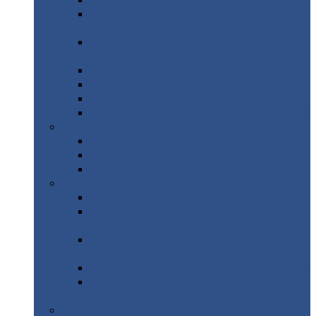
Профнастил
с нестандартной шириной С21
Профнастил
с нестандартной шириной
МП35
Профнастил
с нестандартной шириной
НС35
Профнастил
с нестандартной шириной С44
Профнастил
с нестандартной шириной Н60
Профнастил
с нестандартной шириной Н75
Профнастил
с нестандартной шириной Н114
Профнастил
Профнастил
для крыши
Профнастил
окрашенный
Профнастил
оцинкованный
Сэндвич-панели
Нестандартные
сэндвич панели
С
минераловатным утеплителем (
кровельные )
С
утеплителем из пенополистерола (
кровельные )
С
минераловатным утеплителем ( стеновые )
С
утеплителем из пенополистерола (
стеновые )
Металлочерепица