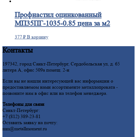
Профнастил
оцинкованный
МП35ПГ-1035-0.85 цена за м2
377
₽
В корзину
Контакты
197342, город Санкт-Петербург, Сердобольская ул, д. 65
литера А, офис 509а помещ. 2-н
Если вы не нашли интересующей вас информации о
предоставляемом нами ассортименте металлопроката -
позвоните нам в офис или на телефон менеджера.
Телефоны для связи
Санкт-Петербург:
+7 (812) 389-23-81
Оставить заявку на почту:
mm@metallmoment.ru