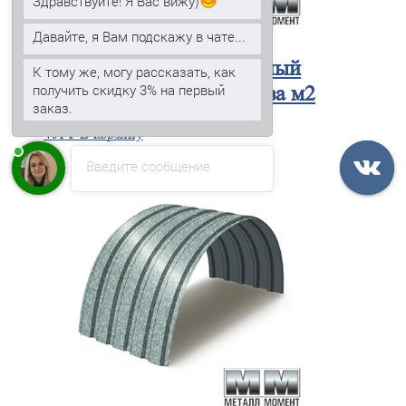
Здравствуйте! Я Вас вижу)
Давайте, я Вам подскажу в чате...
Профнастил
оцинкованный
К тому же, могу рассказать, как
получить скидку 3% на первый
МП35ПГ-1035-0.9 цена за м2
заказ.
401
₽
В корзину
Введите сообщение