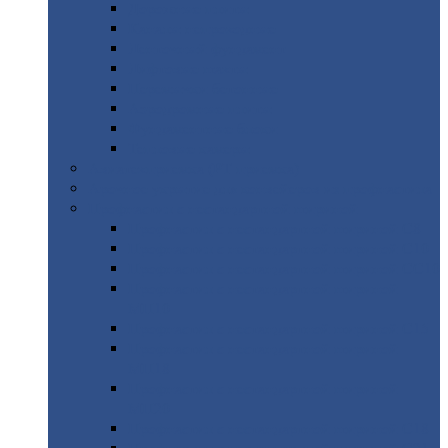
Дорожные
плиты
Каналы
непроходные
Ленточный
фундамент
Лифтовые
шахты
Перемычки
бетонные
Аэродромные
плиты
Фундаментные
блоки
Тепловые
камеры
Авиатехприемка
(РТ приемка)
Арочное
укрытие для конвейеров из профнастила
Профнастил
с нестандартной шириной
Профнастил
с нестандартной шириной С8
Профнастил
с нестандартной шириной С10
Профнастил
с нестандартной шириной СС10
Профнастил
с нестандартной шириной
МП10
Профнастил
с нестандартной шириной С15
Профнастил
с нестандартной шириной
МП18
Профнастил
с нестандартной шириной
МП20
Профнастил
с нестандартной шириной С18