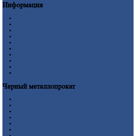
Информация
Главная
Вакансии
О
Компании
Заводы
Контакты
Прайс-лист
Новости
Личный
кабинет
Оформление
заказа
Оплата
Черный
металлопрокат
Арматура
Двутавровая
балка (двутавр)
Квадрат
Круг
стальной
Лист
Проволока
Рельсы