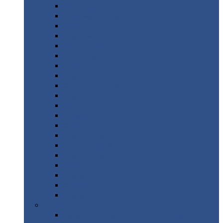
Монтеррей
Супермонтеррей
Макси
Экоррей
Монтекристо
Монтерроса
Трамонтана
Квинта
плюс
Квинта
плюс 3D
Квинта
уно
Монкатта
Классик
Классик
плюс
Ламонтерра
Ламонтерра
X
Ламонтерра
XL
Модерн
Камея
Квадро
Кредо
Доборные
элементы
Доборные
элементы с полимерным