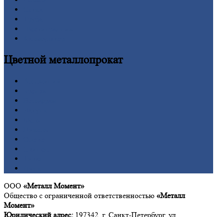
Сетка
Труба
Шестигранник
Калькулятор
Цветной
металлопрокат
Алюминий
Бронза
Вольфрам
Латунь
Медь
Никель
Олово
Свинец
Титан
Цинк
ООО
«Металл Момент»
Общество с ограниченной ответственностью
«Металл
Момент»
Юридический адрес:
197342, г. Санкт-Петербург, ул.