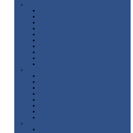
Цветной
металлопрокат
Алюминий
Бронза
Вольфрам
Латунь
Медь
Никель
Олово
Свинец
Титан
Цинк
Нержавеющий
металлопрокат
Лента
Проволока
Квадрат
Круг
нержавеющий
Лист/рулон
Труба
Шестигранник
Диски
ЖБИ
/ Железобетонные изделия
Бордюрный
камень